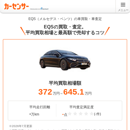
メニュー
EQS（メルセデス・ベンツ）の車買取・車査定
EQSの買取・査定。
平均買取相場と最高額で売却するコツ
平均買取相場額
372
645.1
万円～
万円
平均走行距離
平均査定満足度
-
-
(-件)
万km
点
※2026年7月更新