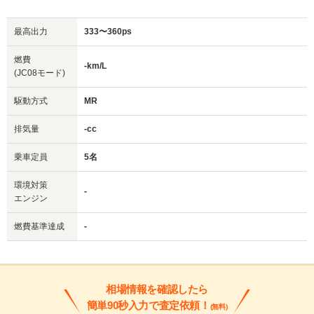
最高出力
333〜360ps
燃費
-km/L
(JC08モード)
駆動方式
MR
排気量
-cc
乗車定員
5名
環境対策
-
エンジン
燃費基準達成
-
相場情報を確認したら
簡単90秒入力で査定依頼！
(無料)