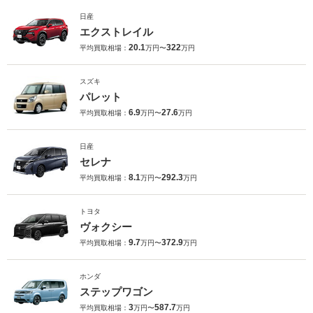
日産
エクストレイル
20.1
322
平均買取相場：
万円〜
万円
スズキ
パレット
6.9
27.6
平均買取相場：
万円〜
万円
日産
セレナ
8.1
292.3
平均買取相場：
万円〜
万円
トヨタ
ヴォクシー
9.7
372.9
平均買取相場：
万円〜
万円
ホンダ
ステップワゴン
3
587.7
平均買取相場：
万円〜
万円