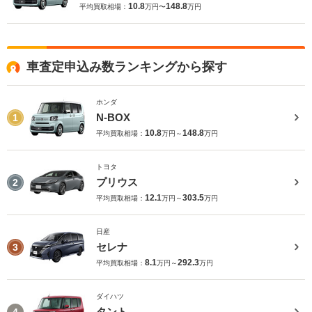
10.8
148.8
平均買取相場：
万円〜
万円
車査定申込み数ランキングから探す
ホンダ
N-BOX
1
10.8
148.8
平均買取相場：
万円～
万円
トヨタ
プリウス
2
12.1
303.5
平均買取相場：
万円～
万円
日産
セレナ
3
8.1
292.3
平均買取相場：
万円～
万円
ダイハツ
タント
4