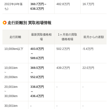
2022年(4年落
360.7万円～
482.8万円
16.7万円
ち)
638.3万円
走行距離別 買取相場情報
最新買取価格相
1ヶ月前の買取
走行距離
前月からの差額
場
価格相場
10,000km以下
403.9万円
502.2万円
-5.4万円
～
589.6万円
10,001km
369.5万円
439.2万円
22.0万円
~
～
20,000km
552.8万円
20,001km
338.8万円
-
-
~
～
30,000km
436.4万円
30,001km
-
-
-