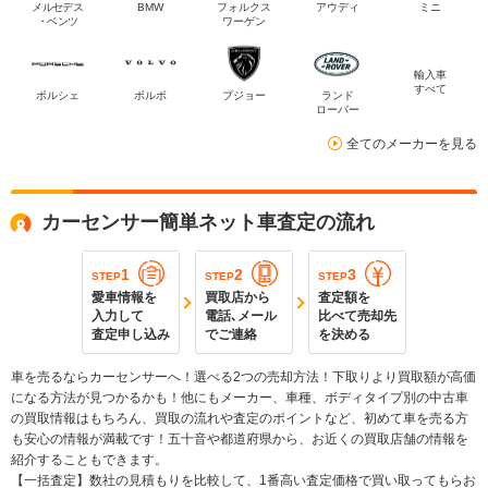
メルセデス
BMW
フォルクス
アウディ
ミニ
・ベンツ
ワーゲン
輸入車
すべて
ポルシェ
ボルボ
プジョー
ランド
ローバー
全てのメーカーを見る
カーセンサー簡単ネット車査定の流れ
1
2
3
STEP
STEP
STEP
愛車情報を
買取店から
査定額を
入力して
電話､メール
比べて売却先
査定申し込み
でご連絡
を決める
車を売るならカーセンサーへ！選べる2つの売却方法！下取りより買取額が高価
になる方法が見つかるかも！他にもメーカー、車種、ボディタイプ別の中古車
の買取情報はもちろん、買取の流れや査定のポイントなど、初めて車を売る方
も安心の情報が満載です！五十音や都道府県から、お近くの買取店舗の情報を
紹介することもできます。
【一括査定】数社の見積もりを比較して、1番高い査定価格で買い取ってもらお