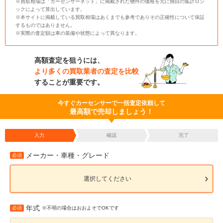
※買取相場は「カーセンサーネット」に掲載された物件の価格を元に独自の集計ロジ
ックによって算出しています。
※本サイトに掲載している買取相場はあくまでも参考でありその正確性について保証
するものではありません。
※実際の査定額は車の装備や状態によって異なります。
高額査定を狙うには、
より多くの買取業者の査定を比較
することが重要です。
今すぐカーセンサーで一括査定依頼して
最高額で売却しましょう！
入力
確認
完了
メーカー・車種・グレード
必須
選択してください
年式
必須
※不明の場合はおおよそでOKです