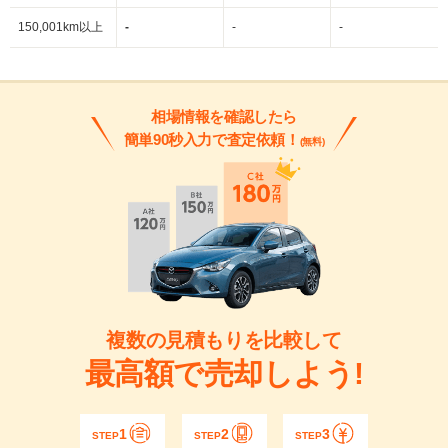
150,001km以上
-
-
-
相場情報を確認したら
簡単90秒入力で査定依頼！
(無料)
複数の見積もりを比較して
最高額で売却しよう!
1
2
3
STEP
STEP
STEP