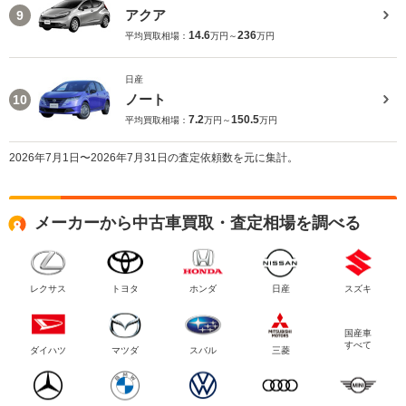
アクア
9
14.6
236
平均買取相場：
万円～
万円
日産
ノート
10
7.2
150.5
平均買取相場：
万円～
万円
2026年7月1日〜2026年7月31日の査定依頼数を元に集計。
メーカーから中古車買取・査定相場を調べる
レクサス
トヨタ
ホンダ
日産
スズキ
国産車
すべて
ダイハツ
マツダ
スバル
三菱