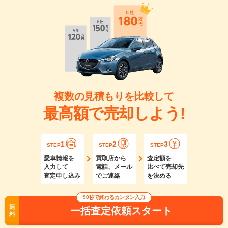
複数の見積もりを比較して
最高額で売却しよう!
1
2
3
STEP
STEP
STEP
愛車情報を
買取店から
査定額を
入力して
電話、メール
比べて売却先
査定申し込み
でご連絡
を決める
90秒で終わるカンタン入力
無
一括査定依頼スタート
料