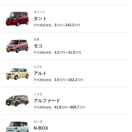
ダイハツ
タント
3
142.2
平均買取相場：
万円〜
万円
日産
モコ
3.2
31.5
平均買取相場：
万円〜
万円
スズキ
アルト
3.5
102.2
平均買取相場：
万円〜
万円
トヨタ
アルファード
41.8
689.7
平均買取相場：
万円〜
万円
ホンダ
N-BOX