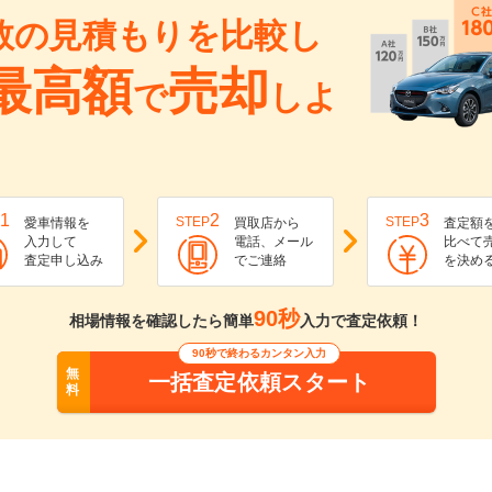
数の見積もりを比較し
最高額
売却
で
しよ
1
2
3
STEP
STEP
愛車情報を
買取店から
査定額
入力して
電話、メール
比べて
査定申し込み
でご連絡
を決め
90秒
相場情報を確認したら簡単
入力で査定依頼！
90秒で終わるカンタン入力
無
一括査定依頼スタート
料