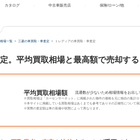
カタログ
中古車販売店
保険/ローン/他
相場一覧
三菱の車買取・車査定
トレディアの車買取・車査定
定。平均買取相場と最高額で売却する
平均買取相場額
流通数が少ないため相場情報をお出し
※買取相場は「カーセンサーネット」に掲載された物件の価格を元に独自の集計ロ
※本サイトに掲載している買取相場はあくまでも参考でありその正確性について保
※実際の査定額は車の装備や状態によって異なります。