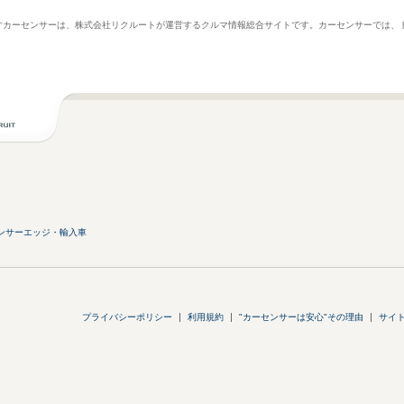
ますカーセンサーは、株式会社リクルートが運営するクルマ情報総合サイトです。カーセンサーでは
ンサーエッジ・輸入車
プライバシーポリシー
利用規約
"カーセンサーは安心"その理由
サイ