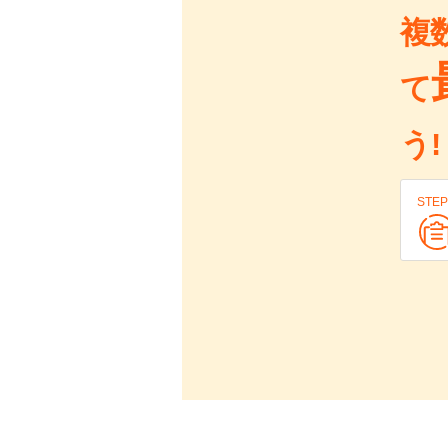
複
て
う!
STEP