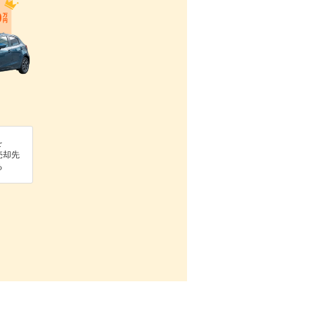
を
売却先
る