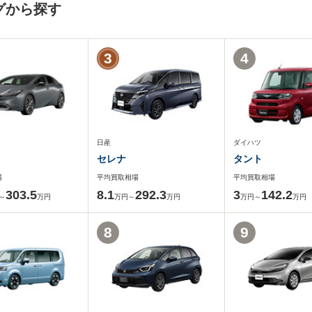
グから探す
3
4
日産
ダイハツ
セレナ
タント
場
平均買取相場
平均買取相場
303.5
8.1
292.3
3
142.2
～
万円
万円～
万円
万円～
万円
8
9