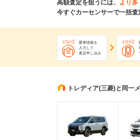
高額査定を狙うには、
より多
今すぐカーセンサーで一括査
1
2
STEP
STEP
愛車情報を
入力して
査定申し込み
トレディア(三菱)と同一