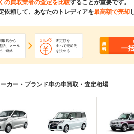
くの買取業者の査定を比較
することが重要です。
定依頼して、あなたのトレディアを
最高額で売却
3
STEP
買取店から
査定額を
無
電話、メール
比べて売却先
一
料
でご連絡
を決める
メーカー・ブランド車の車買取・査定相場