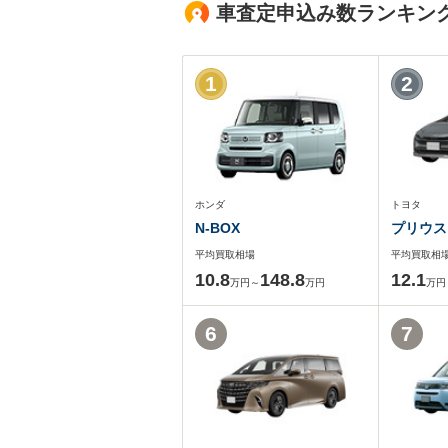
車査定申込み数ランキン
1
2
ホンダ
トヨタ
N-BOX
プリウス
平均買取相場
平均買取相
10.8
148.8
12.1
万円～
万円
万円
6
7