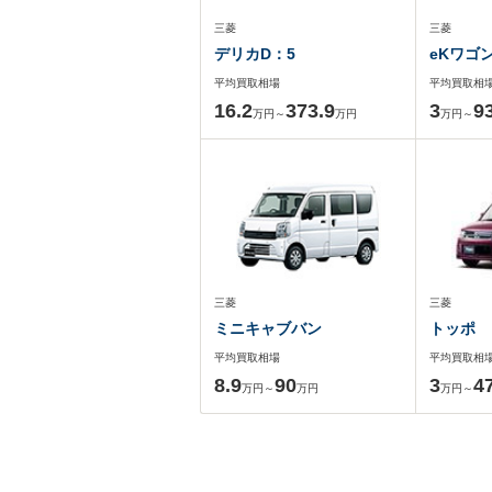
三菱
三菱
デリカD：5
eKワゴ
平均買取相場
平均買取相
16.2
373.9
3
9
万円～
万円
万円～
三菱
三菱
ミニキャブバン
トッポ
平均買取相場
平均買取相
8.9
90
3
4
万円～
万円
万円～