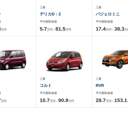
三菱
三菱
ン
デリカD：2
パジェロミニ
場
平均買取相場
平均買取相場
3
5.7
81.5
17.4
38.3
万円
万円～
万円
万円～
万
三菱
三菱
コルト
RVR
場
平均買取相場
平均買取相場
7
10.7
90.9
28.7
153.1
万円
万円～
万円
万円～