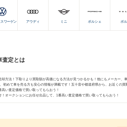
クスワーゲン
アウディ
ミニ
ポルシェ
ボ
車査定とは
売却方法！下取りより買取額が高価になる方法が見つかるかも！他にもメーカー、
、初めて車を売る方も安心の情報が満載です！五十音や都道府県から、お近くの買
番高い査定価格で買い取ってもらおう！
け！オークションにお任せ出品して、1番高い査定価格で買い取ってもらおう！