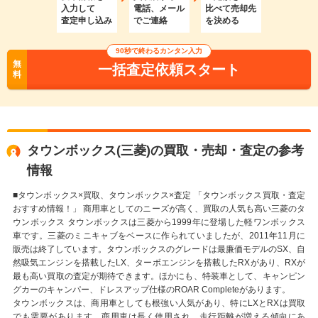
入力して
電話、メール
比べて売却先
査定申し込み
でご連絡
を決める
90秒で終わるカンタン入力
無
一括査定依頼スタート
料
タウンボックス(三菱)の買取・売却・査定の参考
情報
■タウンボックス×買取、タウンボックス×査定 「タウンボックス買取・査定
おすすめ情報！」 商用車としてのニーズが高く、買取の人気も高い三菱のタ
ウンボックス タウンボックスは三菱から1999年に登場した軽ワンボックス
車です。三菱のミニキャブをベースに作られていましたが、2011年11月に
販売は終了しています。タウンボックスのグレードは最廉価モデルのSX、自
然吸気エンジンを搭載したLX、ターボエンジンを搭載したRXがあり、RXが
最も高い買取の査定が期待できます。ほかにも、特装車として、キャンピン
グカーのキャンパー、ドレスアップ仕様のROAR Completeがあります。
タウンボックスは、商用車としても根強い人気があり、特にLXとRXは買取
でも需要があります。商用車は長く使用され、走行距離が増える傾向にあ