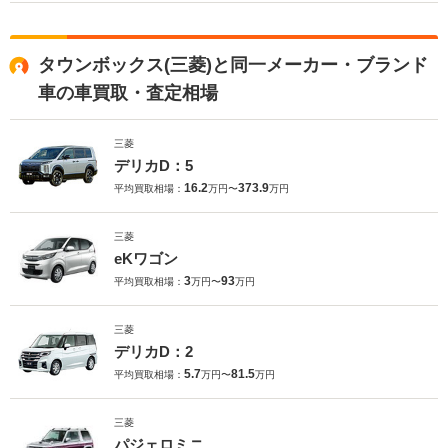
タウンボックス(三菱)と同一メーカー・ブランド
車の車買取・査定相場
三菱
デリカD：5
16.2
373.9
平均買取相場：
万円〜
万円
三菱
eKワゴン
3
93
平均買取相場：
万円〜
万円
三菱
デリカD：2
5.7
81.5
平均買取相場：
万円〜
万円
三菱
パジェロミニ