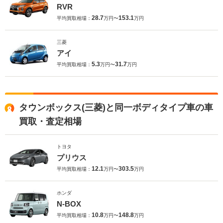
RVR
28.7
153.1
平均買取相場：
万円〜
万円
三菱
アイ
5.3
31.7
平均買取相場：
万円〜
万円
タウンボックス(三菱)と同一ボディタイプ車の車
買取・査定相場
トヨタ
プリウス
12.1
303.5
平均買取相場：
万円〜
万円
ホンダ
N-BOX
10.8
148.8
平均買取相場：
万円〜
万円