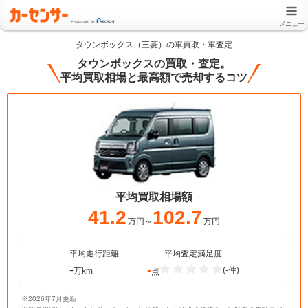
メニュー
タウンボックス（三菱）の車買取・車査定
タウンボックスの買取・査定。
平均買取相場と最高額で売却するコツ
平均買取相場額
41.2
102.7
万円～
万円
平均走行距離
平均査定満足度
-
-
(-件)
万km
点
※2026年7月更新