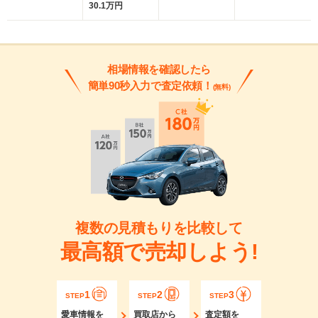
30.1万円
相場情報を確認したら
簡単90秒入力で査定依頼！
(無料)
複数の見積もりを比較して
最高額で売却しよう!
1
2
3
STEP
STEP
STEP
愛車情報を
買取店から
査定額を