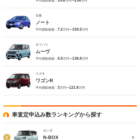
14.6
236
平均買取相場：
万円〜
万円
日産
ノート
7.2
150.5
平均買取相場：
万円〜
万円
ダイハツ
ムーヴ
4.5
136.6
平均買取相場：
万円〜
万円
スズキ
ワゴンR
3
121.6
平均買取相場：
万円〜
万円
車査定申込み数ランキングから探す
ホンダ
N-BOX
1