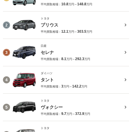
10.8
148.8
平均買取相場：
万円～
万円
トヨタ
プリウス
2
12.1
303.5
平均買取相場：
万円～
万円
日産
セレナ
3
8.1
292.3
平均買取相場：
万円～
万円
ダイハツ
タント
4
3
142.2
平均買取相場：
万円～
万円
トヨタ
ヴォクシー
5
9.7
372.9
平均買取相場：
万円～
万円
トヨタ