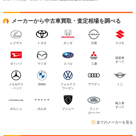
メーカーから中古車買取・査定相場を調べる
レクサス
トヨタ
ホンダ
日産
スズキ
国産車
すべて
ダイハツ
マツダ
スバル
三菱
メルセデス
BMW
フォルクス
アウディ
ミニ
・ベンツ
ワーゲン
輸入車
すべて
ポルシェ
ボルボ
プジョー
ランド
ローバー
全てのメーカーを見る