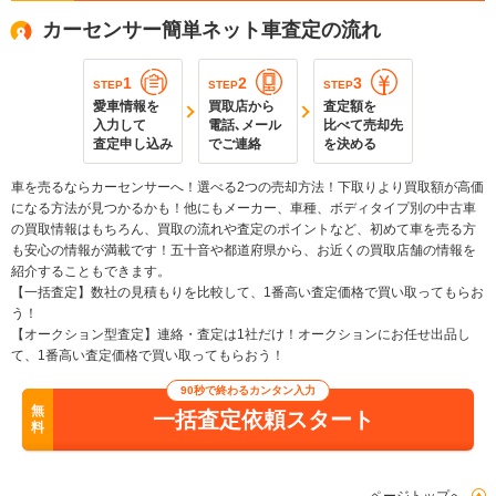
カーセンサー簡単ネット車査定の流れ
1
2
3
STEP
STEP
STEP
愛車情報を
買取店から
査定額を
入力して
電話､メール
比べて売却先
査定申し込み
でご連絡
を決める
車を売るならカーセンサーへ！選べる2つの売却方法！下取りより買取額が高価
になる方法が見つかるかも！他にもメーカー、車種、ボディタイプ別の中古車
の買取情報はもちろん、買取の流れや査定のポイントなど、初めて車を売る方
も安心の情報が満載です！五十音や都道府県から、お近くの買取店舗の情報を
紹介することもできます。
【一括査定】数社の見積もりを比較して、1番高い査定価格で買い取ってもらお
う！
【オークション型査定】連絡・査定は1社だけ！オークションにお任せ出品し
て、1番高い査定価格で買い取ってもらおう！
90秒で終わるカンタン入力
無
一括査定依頼スタート
料