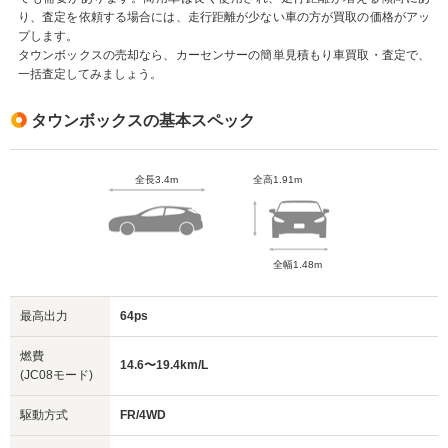
り、査定を依頼する場合には、走行距離が少ない車の方が買取の価格がアッ
プします。
タウンボックスの売却なら、カーセンサーの簡単見積もり車買取・査定で、
一括査定してみましょう。
タウンボックスの基本スペック
全長3.4m
全高1.91m
全幅1.48m
最高出力
64ps
燃費
14.6〜19.4km/L
(JC08モード)
駆動方式
FR/4WD