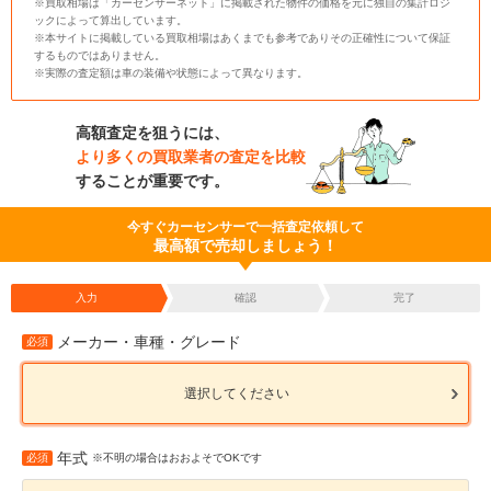
※買取相場は「カーセンサーネット」に掲載された物件の価格を元に独自の集計ロジ
ックによって算出しています。
※本サイトに掲載している買取相場はあくまでも参考でありその正確性について保証
するものではありません。
※実際の査定額は車の装備や状態によって異なります。
高額査定を狙うには、
より多くの買取業者の査定を比較
することが重要です。
今すぐカーセンサーで一括査定依頼して
最高額で売却しましょう！
入力
確認
完了
メーカー・車種・グレード
必須
選択してください
年式
必須
※不明の場合はおおよそでOKです