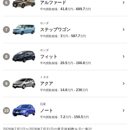
アルファード
6
41.8
689.7
平均買取相場：
万円～
万円
ホンダ
ステップワゴン
7
3
587.7
平均買取相場：
万円～
万円
ホンダ
フィット
8
20.5
166.6
平均買取相場：
万円～
万円
トヨタ
アクア
9
14.6
236
平均買取相場：
万円～
万円
日産
ノート
10
7.2
150.5
平均買取相場：
万円～
万円
2026年7月1日〜2026年7月31日の査定依頼数を元に集計。