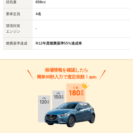
排気量
658cc
乗車定員
4名
環境対策
-
エンジン
燃費基準達成
R12年度燃費基準55%達成車
相場情報を確認したら
簡単90秒入力で査定依頼！
(無料)