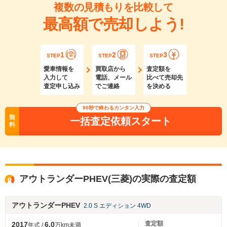
複数の見積もりを比較して
最高額で売却しよう!
1
2
3
STEP
STEP
STEP
愛車情報を
買取店から
査定額を
入力して
電話、メール
比べて売却先
査定申し込み
でご連絡
を決める
90秒で終わるカンタン入力
無
一括査定依頼スタート
料
アウトランダーPHEV(三菱)の実際の査定額
アウトランダーPHEV
2.0 S エディション 4WD
査定額
2017
6.0
年式 /
万km未満