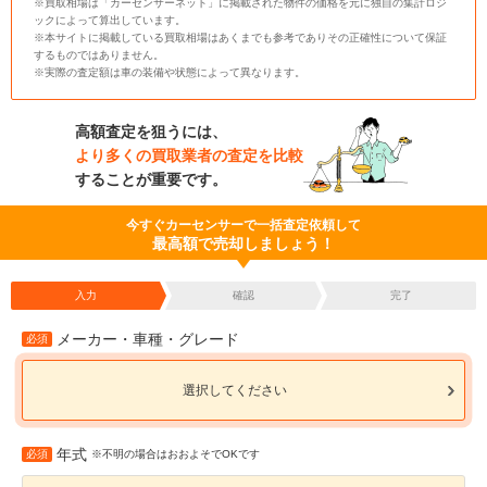
※買取相場は「カーセンサーネット」に掲載された物件の価格を元に独自の集計ロジ
ックによって算出しています。
※本サイトに掲載している買取相場はあくまでも参考でありその正確性について保証
するものではありません。
※実際の査定額は車の装備や状態によって異なります。
高額査定を狙うには、
より多くの買取業者の査定を比較
することが重要です。
今すぐカーセンサーで一括査定依頼して
最高額で売却しましょう！
入力
確認
完了
メーカー・車種・グレード
必須
選択してください
年式
必須
※不明の場合はおおよそでOKです