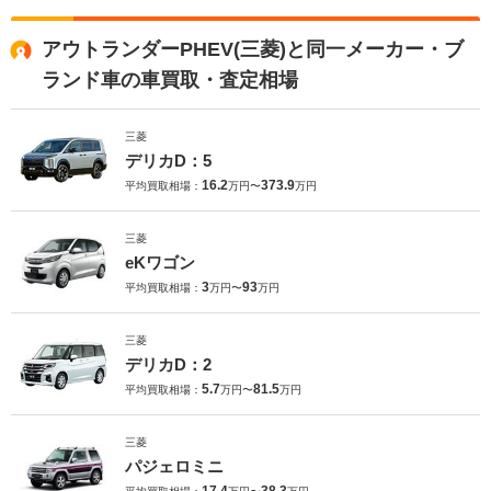
アウトランダーPHEV(三菱)と同一メーカー・ブ
ランド車の車買取・査定相場
三菱
デリカD：5
16.2
373.9
平均買取相場：
万円〜
万円
三菱
eKワゴン
3
93
平均買取相場：
万円〜
万円
三菱
デリカD：2
5.7
81.5
平均買取相場：
万円〜
万円
三菱
パジェロミニ
17.4
38.3