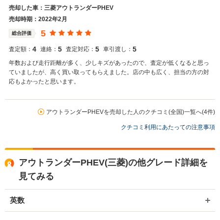
売却した車：三菱アウトランダーPHEV
た。 弊社スタッフの接客をお褒め頂き光栄です。 今後もご満足いただ
けるよう精進してまいります。 スタッフ一同、またのご利用お待ちし
売却時期：2022年2月
ております。
5
総合評価
4
5
5
5
査定額：
連絡：
査定対応：
車引渡し：
年数および走行距離が多く、少しキズがあったので、査定が低くなると思っ
ていましたが、高く買い取ってもらえました。店の中も広く、担当の方の対
応もよかったと思います。
アウトランダーPHEVを売却した人のクチコミ(全国)一覧へ(4件)
クチコミ利用にあたっての注意事項
アウトランダーPHEV(三菱)の他グレード詳細を
見てみる
英数