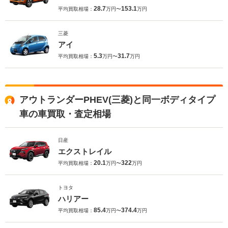
28.7
153.1
平均買取相場：
万円〜
万円
三菱
アイ
5.3
31.7
平均買取相場：
万円〜
万円
アウトランダーPHEV(三菱)と同一ボディタイプ
車の車買取・査定相場
日産
エクストレイル
20.1
322
平均買取相場：
万円〜
万円
トヨタ
ハリアー
85.4
374.4
平均買取相場：
万円〜
万円