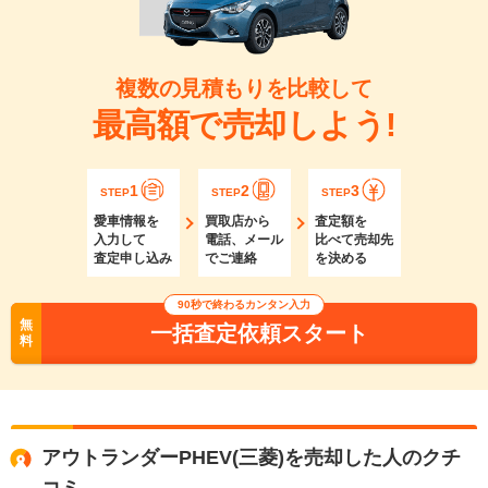
複数の見積もりを比較して
最高額で売却しよう!
1
2
3
STEP
STEP
STEP
愛車情報を
買取店から
査定額を
入力して
電話、メール
比べて売却先
査定申し込み
でご連絡
を決める
90秒で終わるカンタン入力
無
一括査定依頼スタート
料
アウトランダーPHEV(三菱)を売却した人のクチ