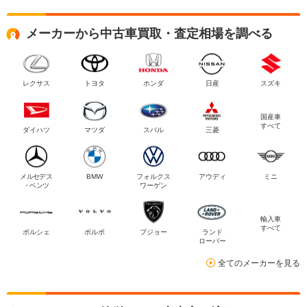
メーカーから中古車買取・査定相場を調べる
レクサス
トヨタ
ホンダ
日産
スズキ
国産車
すべて
ダイハツ
マツダ
スバル
三菱
メルセデス
BMW
フォルクス
アウディ
ミニ
・ベンツ
ワーゲン
輸入車
すべて
ポルシェ
ボルボ
プジョー
ランド
ローバー
全てのメーカーを見る