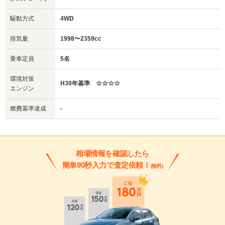
駆動方式
4WD
排気量
1998〜2359cc
乗車定員
5名
環境対策
H30年基準 ☆☆☆☆
エンジン
燃費基準達成
-
相場情報を確認したら
簡単90秒入力で査定依頼！
(無料)