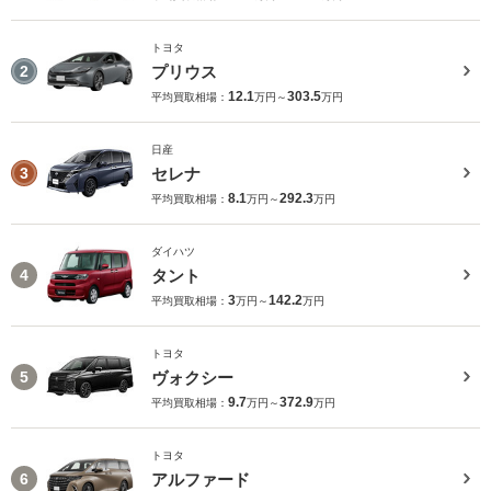
トヨタ
プリウス
2
12.1
303.5
平均買取相場：
万円～
万円
日産
セレナ
3
8.1
292.3
平均買取相場：
万円～
万円
ダイハツ
タント
4
3
142.2
平均買取相場：
万円～
万円
トヨタ
ヴォクシー
5
9.7
372.9
平均買取相場：
万円～
万円
トヨタ
アルファード
6