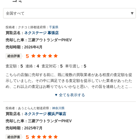
コミ
投稿者：クチコミ師
都道府県：
千葉県
買取店名：
ネクステージ 幕張店
売却した車：三菱アウトランダーPHEV
売却時期：2026年4月
5
総合評価
5
4
5
5
査定額：
連絡：
査定対応：
車引渡し：
こちらの店舗に売却する前に、既に複数の買取業者がある程度の査定額を提
示していました。その中に満足できる査定額を提示していた業者があったた
め、これ以上の査定はお断りでもいいかなと思い、その旨を連絡したとこ
ろ、「売却をお考えの車種の買い取りに自信があります。契約前にぜひ」と
▼ 全てを表示する
査定を逆にお願いされました。 実際のところ、自分の売却した車種の場合は
買取店からの返信
在庫があまりないらしく、価格がバラついていました。せっかく一括査定を
投稿者：あうとらんだ
都道府県：
神奈川県
お世話になっております。株式会社ネクステージでございます。この
お願いしたし、あれだけ自信をもっているし、もしかしたら上振れするかも
買取店名：
ネクステージ 横浜戸塚店
度はネクステージをご利用いただきまして誠にありがとうございまし
しれないと思い、半信半疑ながら査定をお願いしたところ、さらに頭２つく
売却した車：三菱アウトランダーPHEV
た。弊社スタッフの接客をお褒め頂き光栄です。今後もご満足いただ
らい飛び越えた査定額を提示して下さいました。これで思い残す事はないと
けるよう精進してまいります。スタッフ一同、またのご利用お待ちし
思い、売却する決断ができました。 対応も丁寧で、車両引き渡し時期なども
売却時期：2025年7月
ております。
余裕を持って設定してもらえたり、必要書類などの事務手続きの案内も分か
5
総合評価