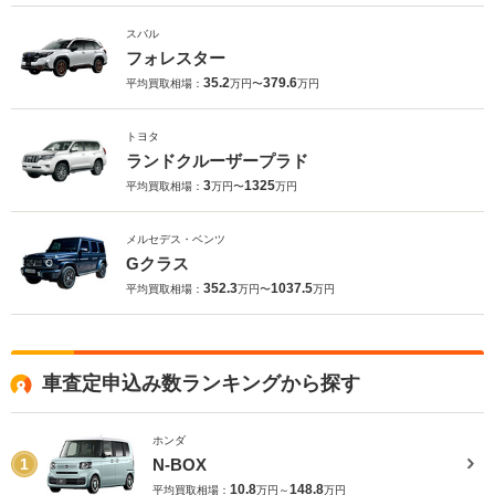
スバル
フォレスター
35.2
379.6
平均買取相場：
万円〜
万円
トヨタ
ランドクルーザープラド
3
1325
平均買取相場：
万円〜
万円
メルセデス・ベンツ
Gクラス
352.3
1037.5
平均買取相場：
万円〜
万円
車査定申込み数ランキングから探す
ホンダ
N-BOX
1
10.8
148.8
平均買取相場：
万円～
万円