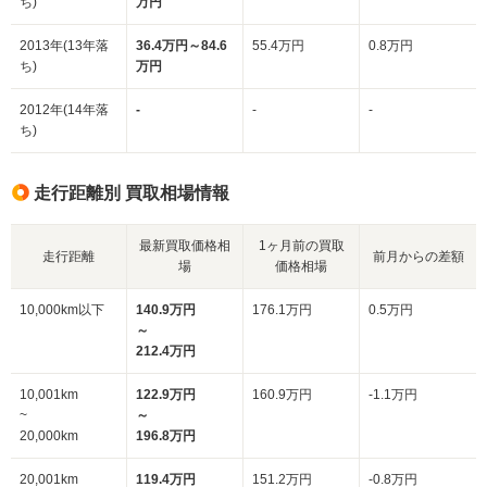
ち)
万円
2013年(13年落
36.4万円～84.6
55.4万円
0.8万円
ち)
万円
2012年(14年落
-
-
-
ち)
走行距離別 買取相場情報
最新買取価格相
1ヶ月前の買取
走行距離
前月からの差額
場
価格相場
10,000km以下
140.9万円
176.1万円
0.5万円
～
212.4万円
10,001km
122.9万円
160.9万円
-1.1万円
~
～
20,000km
196.8万円
20,001km
119.4万円
151.2万円
-0.8万円