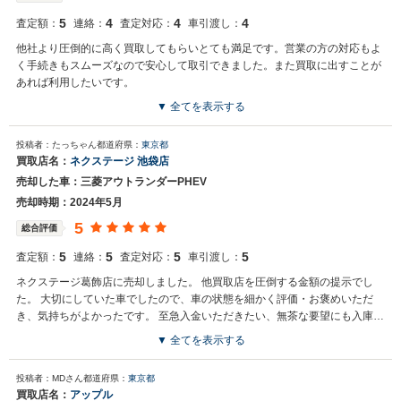
りやすかったです。総じて満足のいくものだったと思います。
5
4
4
4
査定額：
連絡：
査定対応：
車引渡し：
他社より圧倒的に高く買取してもらいとても満足です。営業の方の対応もよ
く手続きもスムーズなので安心して取引できました。また買取に出すことが
あれば利用したいです。
▼ 全てを表示する
買取店からの返信
投稿者：たっちゃん
都道府県：
東京都
お世話になっております。 株式会社ネクステージでございます。 この
買取店名：
ネクステージ 池袋店
度はネクステージをご利用いただきまして誠にありがとうございまし
売却した車：三菱アウトランダーPHEV
た。 弊社ではアウトランダーPHEVのようなSUVの専門店を展開して
いる関係もあり、大変得意な車種となっております。SUVの他にもミ
売却時期：2024年5月
ニバンや輸入車、軽自動車などの各種専門店を展開しているため、ま
5
総合評価
た機会がございましたら是非お力添えできれば幸いでございます。 今
後とも宜しくお願い申し上げます。
5
5
5
5
査定額：
連絡：
査定対応：
車引渡し：
ネクステージ葛飾店に売却しました。 他買取店を圧倒する金額の提示でし
た。 大切にしていた車でしたので、車の状態を細かく評価・お褒めいただ
き、気持ちがよかったです。 至急入金いただきたい、無茶な要望にも入庫完
了・書類提出後2営業日で対応していただけました。 今回の取引に大変感謝
▼ 全てを表示する
しております。
買取店からの返信
投稿者：MDさん
都道府県：
東京都
お世話になっております。 株式会社ネクステージでございます。 この
買取店名：
アップル
度はネクステージをご利用いただきまして誠にありがとうございまし