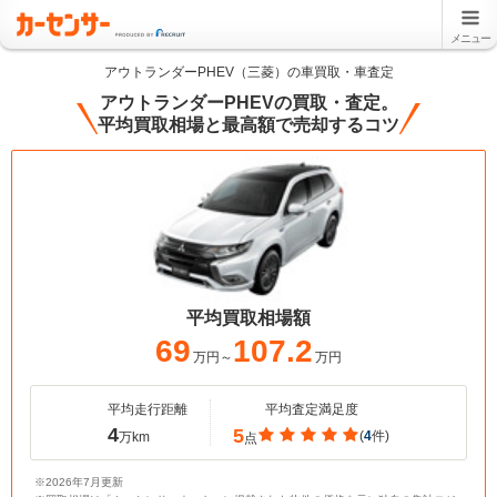
メニュー
アウトランダーPHEV（三菱）の車買取・車査定
アウトランダーPHEVの買取・査定。
平均買取相場と最高額で売却するコツ
平均買取相場額
69
107.2
万円～
万円
平均走行距離
平均査定満足度
4
5
(
4
件)
万km
点
※2026年7月更新