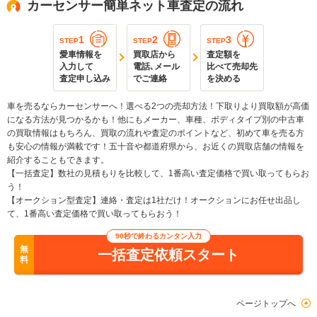
カーセンサー簡単ネット車査定の流れ
1
2
3
STEP
STEP
STEP
愛車情報を
買取店から
査定額を
入力して
電話､メール
比べて売却先
査定申し込み
でご連絡
を決める
車を売るならカーセンサーへ！選べる2つの売却方法！下取りより買取額が高価
になる方法が見つかるかも！他にもメーカー、車種、ボディタイプ別の中古車
の買取情報はもちろん、買取の流れや査定のポイントなど、初めて車を売る方
も安心の情報が満載です！五十音や都道府県から、お近くの買取店舗の情報を
紹介することもできます。
【一括査定】数社の見積もりを比較して、1番高い査定価格で買い取ってもらお
う！
【オークション型査定】連絡・査定は1社だけ！オークションにお任せ出品し
て、1番高い査定価格で買い取ってもらおう！
90秒で終わるカンタン入力
無
一括査定依頼スタート
料
ページトップへ