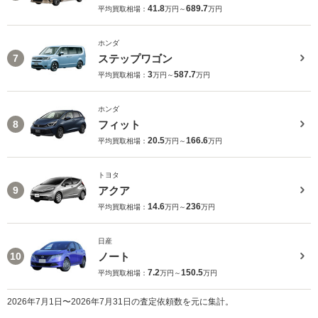
41.8
689.7
平均買取相場：
万円～
万円
ホンダ
ステップワゴン
7
3
587.7
平均買取相場：
万円～
万円
ホンダ
フィット
8
20.5
166.6
平均買取相場：
万円～
万円
トヨタ
アクア
9
14.6
236
平均買取相場：
万円～
万円
日産
ノート
10
7.2
150.5
平均買取相場：
万円～
万円
2026年7月1日〜2026年7月31日の査定依頼数を元に集計。