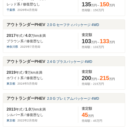
135
150
レッド系 / 修復歴なし
万円～
万円
千葉県
2026
年
4
月売却
売却額：
150
万円
アウトランダーPHEV
2.0 G セーフティパッケージ 4WD
査定額
2017
4.0
年式 /
万km未満
103
133
ブラウン系 / 修復歴なし
万円～
万円
神奈川県
2025
年
7
月売却
売却額：
133
万円
アウトランダーPHEV
2.4 G プラスパッケージ 4WD
査定額
2019
9
年式 /
万km未満
200
215
ホワイト系 / 修復歴なし
万円～
万円
東京都
2024
年
5
月売却
売却額：
215
万円
アウトランダーPHEV
2.0 G プレミアムパッケージ 4WD
査定額
2013
1.0
年式 /
万km未満
45
シルバー系 / 修復歴なし
万円
東京都
2022
年
2
月売却
売却額：
45
万円