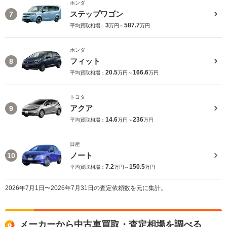
ホンダ
ステップワゴン
7
3
587.7
平均買取相場：
万円～
万円
ホンダ
フィット
8
20.5
166.6
平均買取相場：
万円～
万円
トヨタ
アクア
9
14.6
236
平均買取相場：
万円～
万円
日産
ノート
10
7.2
150.5
平均買取相場：
万円～
万円
2026年7月1日〜2026年7月31日の査定依頼数を元に集計。
メーカーから中古車買取・査定相場を調べる