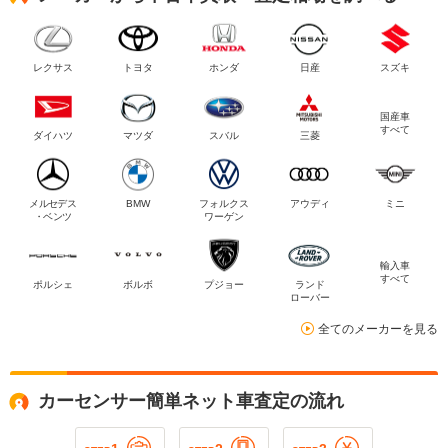
レクサス
トヨタ
ホンダ
日産
スズキ
国産車
すべて
ダイハツ
マツダ
スバル
三菱
メルセデス
BMW
フォルクス
アウディ
ミニ
・ベンツ
ワーゲン
輸入車
すべて
ポルシェ
ボルボ
プジョー
ランド
ローバー
全てのメーカーを見る
カーセンサー簡単ネット車査定の流れ