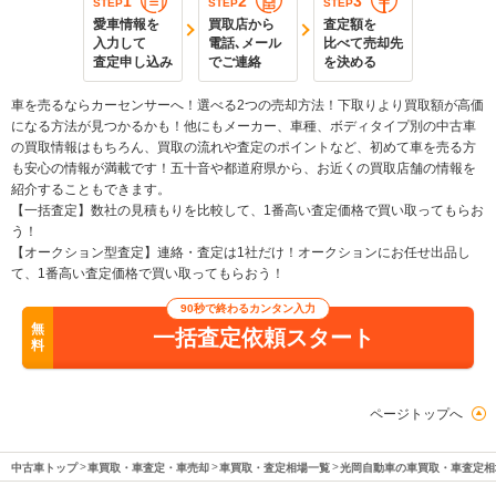
1
2
3
STEP
STEP
STEP
愛車情報を
買取店から
査定額を
入力して
電話､メール
比べて売却先
査定申し込み
でご連絡
を決める
車を売るならカーセンサーへ！選べる2つの売却方法！下取りより買取額が高価
になる方法が見つかるかも！他にもメーカー、車種、ボディタイプ別の中古車
の買取情報はもちろん、買取の流れや査定のポイントなど、初めて車を売る方
も安心の情報が満載です！五十音や都道府県から、お近くの買取店舗の情報を
紹介することもできます。
【一括査定】数社の見積もりを比較して、1番高い査定価格で買い取ってもらお
う！
【オークション型査定】連絡・査定は1社だけ！オークションにお任せ出品し
て、1番高い査定価格で買い取ってもらおう！
90秒で終わるカンタン入力
無
一括査定依頼スタート
料
ページトップへ
中古車トップ
車買取・車査定・車売却
車買取・査定相場一覧
光岡自動車の車買取・車査定相