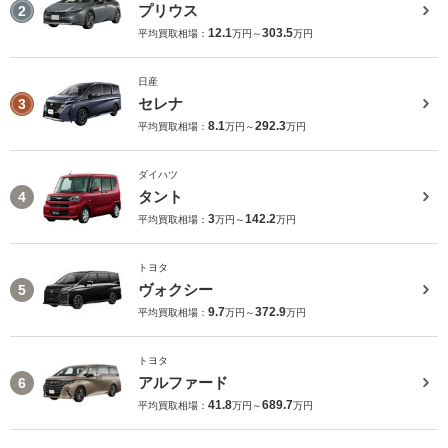
プリウス
2
12.1
303.5
平均買取相場：
万円～
万円
日産
セレナ
3
8.1
292.3
平均買取相場：
万円～
万円
ダイハツ
タント
4
3
142.2
平均買取相場：
万円～
万円
トヨタ
ヴォクシー
5
9.7
372.9
平均買取相場：
万円～
万円
トヨタ
アルファード
6
41.8
689.7
平均買取相場：
万円～
万円