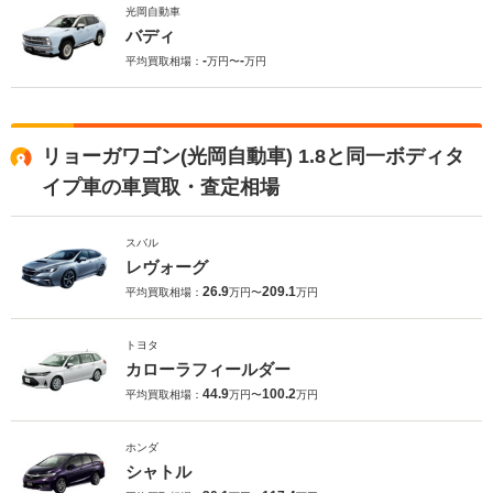
光岡自動車
バディ
-
-
平均買取相場：
万円〜
万円
リョーガワゴン(光岡自動車) 1.8と同一ボディタ
イプ車の車買取・査定相場
スバル
レヴォーグ
26.9
209.1
平均買取相場：
万円〜
万円
トヨタ
カローラフィールダー
44.9
100.2
平均買取相場：
万円〜
万円
ホンダ
シャトル