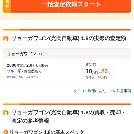
無
一括査定依頼スタート
料
リョーガワゴン(光岡自動車) 1.8の実際の査定額
リョーガワゴン
1.8
査定額
2000
2.0
年式 /
万km未満
10
20
ブルー系 / 修復歴あり
万円～
万円
愛知県
2023
年
4
月売却
売却額：
20
万円
クチコミ利用にあたっての注意事項
リョーガワゴン(光岡自動車) 1.8の買取・売却・
査定の参考情報
リョーガワゴン 1.8の基本スペック