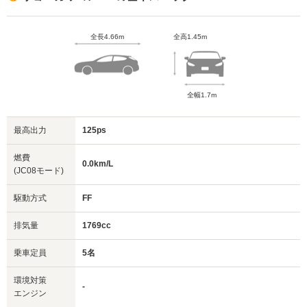
全長4.66m
全高1.45m
全幅1.7m
最高出力
125ps
燃費
0.0km/L
(JC08モード)
駆動方式
FF
排気量
1769cc
乗車定員
5名
環境対策
-
エンジン