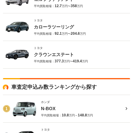
12.7
358
平均買取相場：
万円〜
万円
トヨタ
カローラツーリング
92.1
204.6
平均買取相場：
万円〜
万円
トヨタ
クラウンエステート
377.3
419.4
平均買取相場：
万円〜
万円
車査定申込み数ランキングから探す
ホンダ
N-BOX
1
10.8
148.8
平均買取相場：
万円～
万円
トヨタ