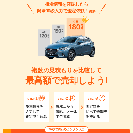
相場情報を確認したら
簡単90秒入力で査定依頼！
(無料)
複数の見積もりを比較して
最高額で売却しよう!
1
2
3
STEP
STEP
STEP
愛車情報を
買取店から
査定額を
入力して
電話、メール
比べて売却先
査定申し込み
でご連絡
を決める
90秒で終わるカンタン入力