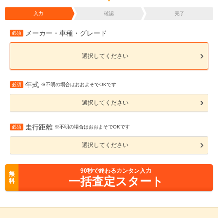
入力
確認
完了
メーカー・車種・グレード
必須
選択してください
年式
必須
※不明の場合はおおよそでOKです
選択してください
走行距離
必須
※不明の場合はおおよそでOKです
選択してください
90
秒で終わるカンタン入力
無
一括査定スタート
料