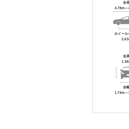
全
4.78m～
ホイール
2.6
全
1.3
全
1.74m～