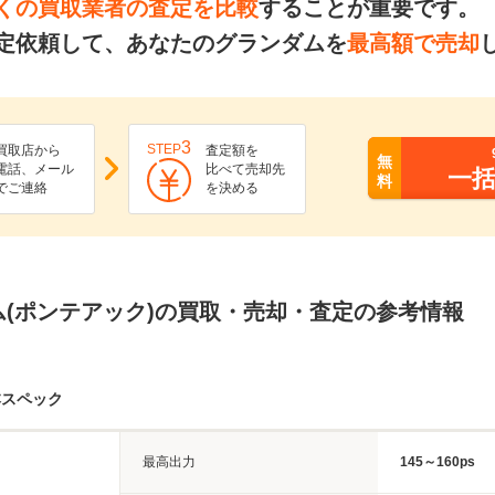
くの買取業者の査定を比較
することが重要です。
定依頼して、あなたのグランダムを
最高額で売却
3
STEP
買取店から
査定額を
無
電話、メール
比べて売却先
一
料
でご連絡
を決める
ム(ポンテアック)の買取・売却・査定の参考情報
本スペック
最高出力
145～160ps