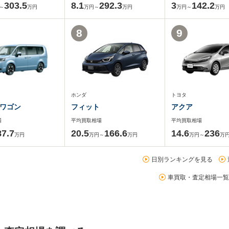
303.5
8.1
292.3
3
142.2
～
万円
万円～
万円
万円～
万円
8
9
ホンダ
トヨタ
ワゴン
フィット
アクア
場
平均買取相場
平均買取相場
87.7
20.5
166.6
14.6
236
万円
万円～
万円
万円～
万
日別ランキングを見る
車買取・査定相場一覧