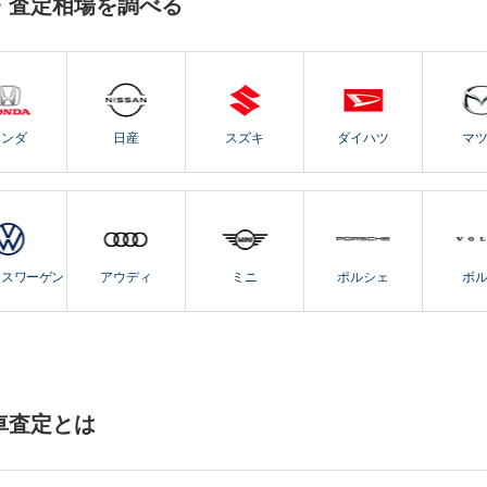
・査定相場を調べる
ホンダ
日産
スズキ
ダイハツ
マ
クスワーゲン
アウディ
ミニ
ポルシェ
ボ
車査定とは