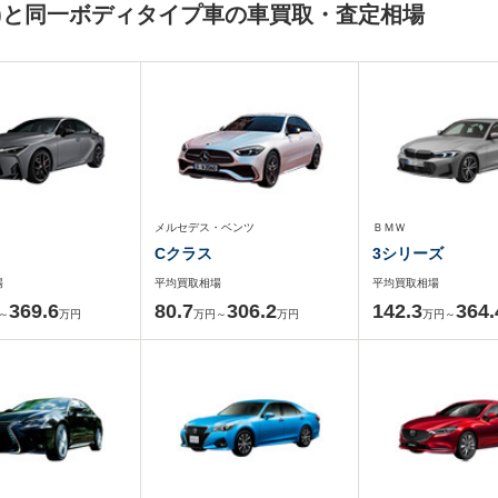
)と同一ボディタイプ車の車買取・査定相場
メルセデス・ベンツ
ＢＭＷ
Cクラス
3シリーズ
場
平均買取相場
平均買取相場
369.6
80.7
306.2
142.3
364.
～
万円
万円～
万円
万円～