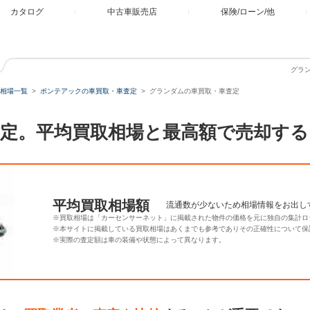
カタログ
中古車販売店
保険/ローン/他
グラ
相場一覧
ポンテアックの車買取・車査定
グランダムの車買取・車査定
定。平均買取相場と最高額で売却する
平均買取相場額
流通数が少ないため相場情報をお出し
※買取相場は「カーセンサーネット」に掲載された物件の価格を元に独自の集計ロ
※本サイトに掲載している買取相場はあくまでも参考でありその正確性について保
※実際の査定額は車の装備や状態によって異なります。