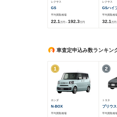
レクサス
レクサス
GS
GSハイ
平均買取相場
平均買取相
22.1
192.3
32.1
万円～
万円
万円
車査定申込み数ランキン
1
2
ホンダ
トヨタ
N-BOX
プリウス
平均買取相場
平均買取相