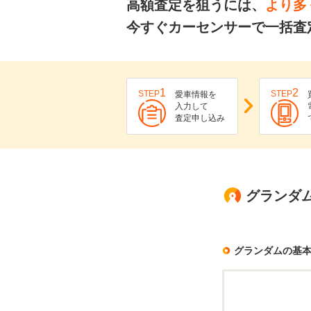
高額査定を狙うには、
より多
今すぐカーセンサーで一括査
1
2
STEP
STEP
愛車情報を
入力して
査定申し込み
グランダ
グランダムの基