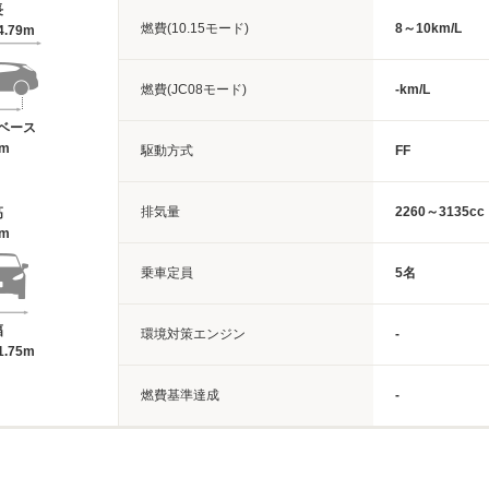
長
燃費(10.15モード)
8～10km/L
4.79m
燃費(JC08モード)
-km/L
ベース
3m
駆動方式
FF
排気量
2260～3135cc
高
8m
乗車定員
5名
幅
環境対策エンジン
-
1.75m
燃費基準達成
-