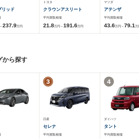
トヨタ
マツダ
ブリッド
クラウンアスリート
アテンザ
場
平均買取相場
平均買取相場
237.9
21.8
191.6
43.6
79.1
～
万円
万円～
万円
万円～
万
グから探す
3
4
日産
ダイハツ
セレナ
タント
場
平均買取相場
平均買取相場