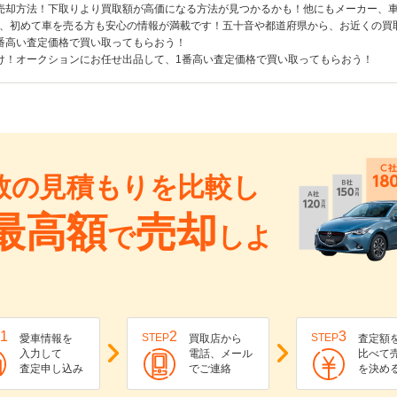
売却方法！下取りより買取額が高価になる方法が見つかるかも！他にもメーカー、
、初めて車を売る方も安心の情報が満載です！五十音や都道府県から、お近くの買
番高い査定価格で買い取ってもらおう！
け！オークションにお任せ出品して、1番高い査定価格で買い取ってもらおう！
数の見積もりを比較し
最高額
売却
で
しよ
1
2
3
STEP
STEP
愛車情報を
買取店から
査定額
入力して
電話、メール
比べて
査定申し込み
でご連絡
を決め