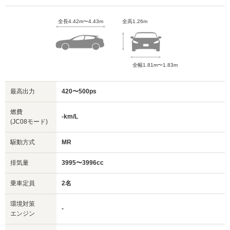
全長4.42m〜4.43m
全高1.26m
全幅1.81m〜1.83m
最高出力
420〜500ps
燃費
-km/L
(JC08モード)
駆動方式
MR
排気量
3995〜3996cc
乗車定員
2名
環境対策
-
エンジン