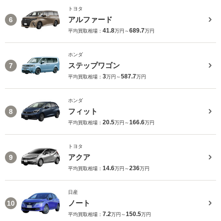
トヨタ
アルファード
6
41.8
689.7
平均買取相場：
万円～
万円
ホンダ
ステップワゴン
7
3
587.7
平均買取相場：
万円～
万円
ホンダ
フィット
8
20.5
166.6
平均買取相場：
万円～
万円
トヨタ
アクア
9
14.6
236
平均買取相場：
万円～
万円
日産
ノート
10
7.2
150.5
平均買取相場：
万円～
万円