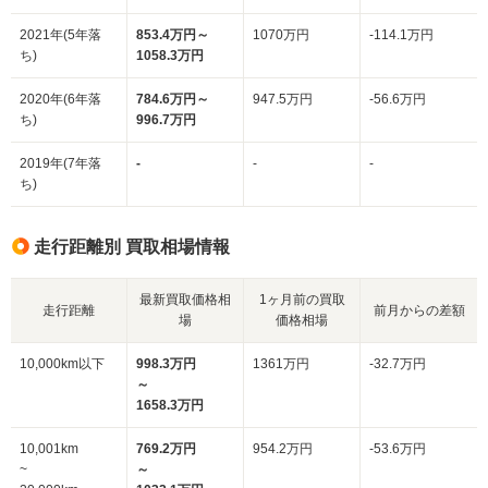
2021年(5年落
853.4万円～
1070万円
-114.1万円
ち)
1058.3万円
2020年(6年落
784.6万円～
947.5万円
-56.6万円
ち)
996.7万円
2019年(7年落
-
-
-
ち)
走行距離別 買取相場情報
最新買取価格相
1ヶ月前の買取
走行距離
前月からの差額
場
価格相場
10,000km以下
998.3万円
1361万円
-32.7万円
～
1658.3万円
10,001km
769.2万円
954.2万円
-53.6万円
~
～