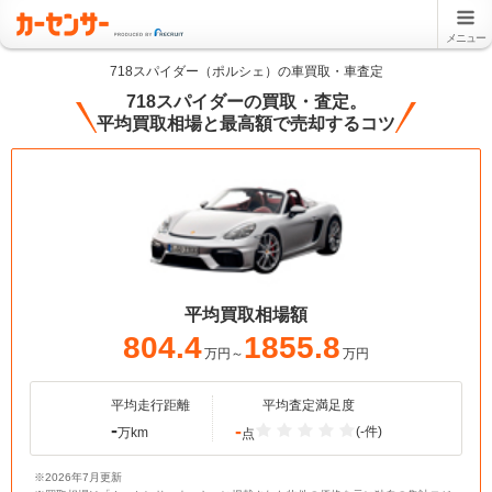
メニュー
718スパイダー（ポルシェ）の車買取・車査定
718スパイダーの買取・査定。
平均買取相場と最高額で売却するコツ
平均買取相場額
804.4
1855.8
万円～
万円
平均走行距離
平均査定満足度
-
-
(-件)
万km
点
※2026年7月更新