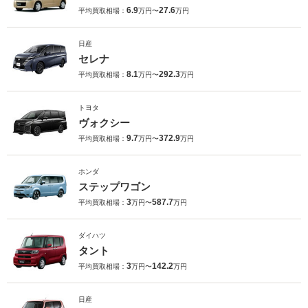
6.9
27.6
平均買取相場：
万円〜
万円
日産
セレナ
8.1
292.3
平均買取相場：
万円〜
万円
トヨタ
ヴォクシー
9.7
372.9
平均買取相場：
万円〜
万円
ホンダ
ステップワゴン
3
587.7
平均買取相場：
万円〜
万円
ダイハツ
タント
3
142.2
平均買取相場：
万円〜
万円
日産