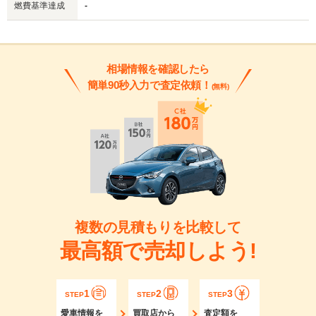
燃費基準達成
-
相場情報を確認したら
簡単90秒入力で査定依頼！
(無料)
複数の見積もりを比較して
最高額で売却しよう!
1
2
3
STEP
STEP
STEP
愛車情報を
買取店から
査定額を