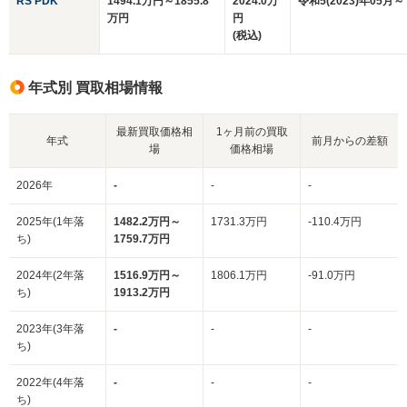
RS PDK
1494.1万円～1855.8
2024.0万
令和5(2023)年05月～
万円
円
(税込)
年式別 買取相場情報
最新買取価格相
1ヶ月前の買取
年式
前月からの差額
場
価格相場
2026年
-
-
-
2025年(1年落
1482.2万円～
1731.3万円
-110.4万円
ち)
1759.7万円
2024年(2年落
1516.9万円～
1806.1万円
-91.0万円
ち)
1913.2万円
2023年(3年落
-
-
-
ち)
2022年(4年落
-
-
-
ち)