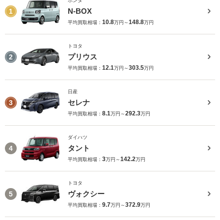
ホンダ
N-BOX
1
10.8
148.8
平均買取相場：
万円～
万円
トヨタ
プリウス
2
12.1
303.5
平均買取相場：
万円～
万円
日産
セレナ
3
8.1
292.3
平均買取相場：
万円～
万円
ダイハツ
タント
4
3
142.2
平均買取相場：
万円～
万円
トヨタ
ヴォクシー
5
9.7
372.9
平均買取相場：
万円～
万円