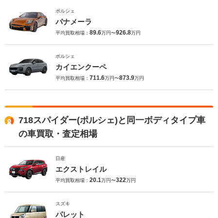
ポルシェ
パナメーラ
89.6
926.8
平均買取相場：
万円〜
万円
ポルシェ
カイエンクーペ
711.6
873.9
平均買取相場：
万円〜
万円
718スパイダー(ポルシェ)と同一ボディタイプ車
の車買取・査定相場
日産
エクストレイル
20.1
322
平均買取相場：
万円〜
万円
スズキ
パレット