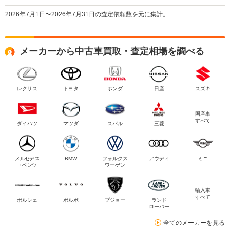
2026年7月1日〜2026年7月31日の査定依頼数を元に集計。
メーカーから中古車買取・査定相場を調べる
レクサス
トヨタ
ホンダ
日産
スズキ
国産車
すべて
ダイハツ
マツダ
スバル
三菱
メルセデス
BMW
フォルクス
アウディ
ミニ
・ベンツ
ワーゲン
輸入車
すべて
ポルシェ
ボルボ
プジョー
ランド
ローバー
全てのメーカーを見る