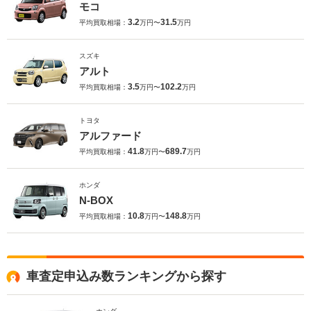
モコ
3.2
31.5
平均買取相場：
万円〜
万円
スズキ
アルト
3.5
102.2
平均買取相場：
万円〜
万円
トヨタ
アルファード
41.8
689.7
平均買取相場：
万円〜
万円
ホンダ
N-BOX
10.8
148.8
平均買取相場：
万円〜
万円
車査定申込み数ランキングから探す