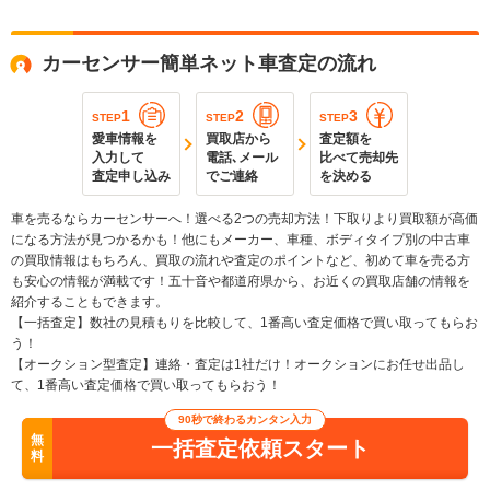
カーセンサー簡単ネット車査定の流れ
1
2
3
STEP
STEP
STEP
愛車情報を
買取店から
査定額を
入力して
電話､メール
比べて売却先
査定申し込み
でご連絡
を決める
車を売るならカーセンサーへ！選べる2つの売却方法！下取りより買取額が高価
になる方法が見つかるかも！他にもメーカー、車種、ボディタイプ別の中古車
の買取情報はもちろん、買取の流れや査定のポイントなど、初めて車を売る方
も安心の情報が満載です！五十音や都道府県から、お近くの買取店舗の情報を
紹介することもできます。
【一括査定】数社の見積もりを比較して、1番高い査定価格で買い取ってもらお
う！
【オークション型査定】連絡・査定は1社だけ！オークションにお任せ出品し
て、1番高い査定価格で買い取ってもらおう！
90秒で終わるカンタン入力
無
一括査定依頼スタート
料