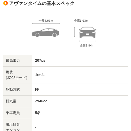
アヴァンタイムの基本スペック
全長4.66m
全高1.63m
全幅1.84m
最高出力
207ps
燃費
-km/L
(JC08モード)
駆動方式
FF
排気量
2946cc
乗車定員
5名
環境対策
-
エンジン