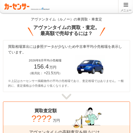
メニュー
アヴァンタイム（ルノー）の車買取・車査定
アヴァンタイムの買取・査定。
最高額で売却するには？
買取相場算出には参照データが少ないため中古車平均小売相場を表示し
ています。
2026年8月平均小売相場
156.4
万円
+21.5
（前月比：
万円）
※上記はカーセンサー掲載物件の平均小売相場であり、査定相場ではありません。一般
的に、査定価格は小売価格より低くなります。
買取査定額
????
万円
アヴァンタイムの高額査定を狙うには、