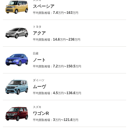
スペーシア
7.4
163
平均買取相場：
万円〜
万円
トヨタ
アクア
14.6
236
平均買取相場：
万円〜
万円
日産
ノート
7.2
150.5
平均買取相場：
万円〜
万円
ダイハツ
ムーヴ
4.5
136.6
平均買取相場：
万円〜
万円
スズキ
ワゴンR
3
121.6
平均買取相場：
万円〜
万円