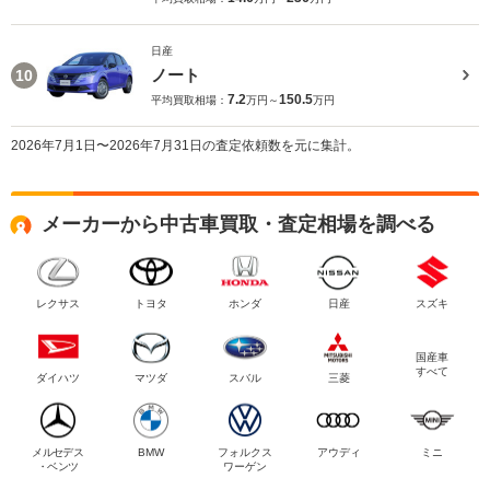
日産
ノート
10
7.2
150.5
平均買取相場：
万円～
万円
2026年7月1日〜2026年7月31日の査定依頼数を元に集計。
メーカーから中古車買取・査定相場を調べる
レクサス
トヨタ
ホンダ
日産
スズキ
国産車
すべて
ダイハツ
マツダ
スバル
三菱
メルセデス
BMW
フォルクス
アウディ
ミニ
・ベンツ
ワーゲン