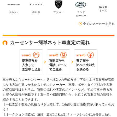
輸入車
すべて
ポルシェ
ボルボ
プジョー
ランド
ローバー
全てのメーカーを見る
カーセンサー簡単ネット車査定の流れ
1
2
3
STEP
STEP
STEP
愛車情報を
買取店から
査定額を
入力して
電話､メール
比べて売却先
査定申し込み
でご連絡
を決める
車を売るならカーセンサーへ！選べる2つの売却方法！下取りより買取額が高価
になる方法が見つかるかも！他にもメーカー、車種、ボディタイプ別の中古車
の買取情報はもちろん、買取の流れや査定のポイントなど、初めて車を売る方
も安心の情報が満載です！五十音や都道府県から、お近くの買取店舗の情報を
紹介することもできます。
【一括査定】数社の見積もりを比較して、1番高い査定価格で買い取ってもらお
う！
【オークション型査定】連絡・査定は1社だけ！オークションにお任せ出品し