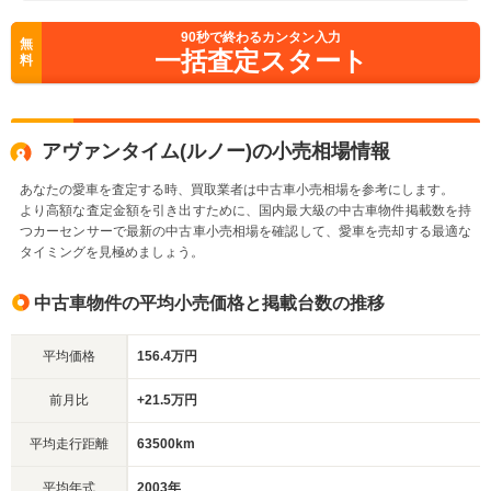
90
秒で終わるカンタン入力
無
一括査定スタート
料
アヴァンタイム(ルノー)の小売相場情報
あなたの愛車を査定する時、買取業者は中古車小売相場を参考にします。
より高額な査定金額を引き出すために、国内最大級の中古車物件掲載数を持
つカーセンサーで最新の中古車小売相場を確認して、愛車を売却する最適な
タイミングを見極めましょう。
中古車物件の平均小売価格と掲載台数の推移
平均価格
156.4万円
前月比
+21.5万円
平均走行距離
63500km
平均年式
2003年