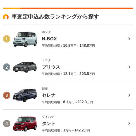
車査定申込み数ランキングから探す
ホンダ
N-BOX
1
10.8
148.8
平均買取相場：
万円～
万円
トヨタ
プリウス
2
12.1
303.5
平均買取相場：
万円～
万円
日産
セレナ
3
8.1
292.3
平均買取相場：
万円～
万円
ダイハツ
タント
4
3
142.2
平均買取相場：
万円～
万円