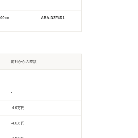
000cc
ABA-DZF4R1
前月からの差額
-
-
-4.9万円
-4.0万円