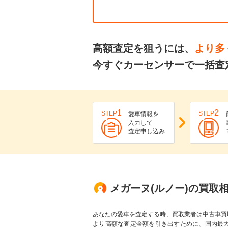
高額査定を狙うには、
より多
今すぐカーセンサーで一括査
1
2
STEP
STEP
愛車情報を
入力して
査定申し込み
メガーヌ(ルノー)の買取
あなたの愛車を査定する時、買取業者は中古車買
より高額な査定金額を引き出すために、国内最