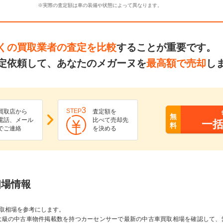
※実際の査定額は車の装備や状態によって異なります。
くの買取業者の査定を比較
することが重要です。
定依頼して、あなたのメガーヌを
最高額で売却
し
3
STEP
買取店から
査定額を
無
電話、メール
比べて売却先
一
料
でご連絡
を決める
相場情報
取相場を参考にします。
大級の中古車物件掲載数を持つカーセンサーで最新の中古車買取相場を確認して、