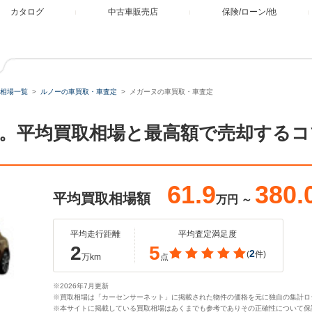
カタログ
中古車販売店
保険/ローン/他
相場一覧
ルノーの車買取・車査定
メガーヌの車買取・車査定
。平均買取相場と最高額で売却するコ
61.9
380.
平均買取相場額
万円
～
平均走行距離
平均査定満足度
2
5
2
(
件)
万km
点
※2026年7月更新
※買取相場は「カーセンサーネット」に掲載された物件の価格を元に独自の集計ロ
※本サイトに掲載している買取相場はあくまでも参考でありその正確性について保