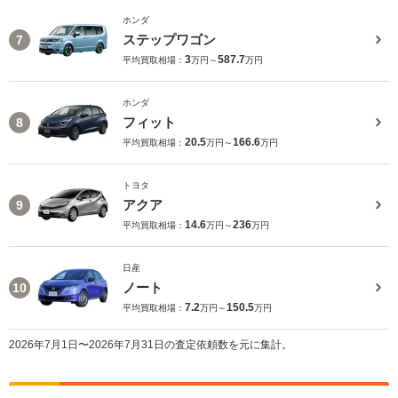
ホンダ
ステップワゴン
7
3
587.7
平均買取相場：
万円～
万円
ホンダ
フィット
8
20.5
166.6
平均買取相場：
万円～
万円
トヨタ
アクア
9
14.6
236
平均買取相場：
万円～
万円
日産
ノート
10
7.2
150.5
平均買取相場：
万円～
万円
2026年7月1日〜2026年7月31日の査定依頼数を元に集計。