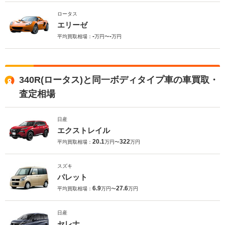
ロータス
エリーゼ
-
-
平均買取相場：
万円〜
万円
340R(ロータス)と同一ボディタイプ車の車買取・
査定相場
日産
エクストレイル
20.1
322
平均買取相場：
万円〜
万円
スズキ
パレット
6.9
27.6
平均買取相場：
万円〜
万円
日産
セレナ