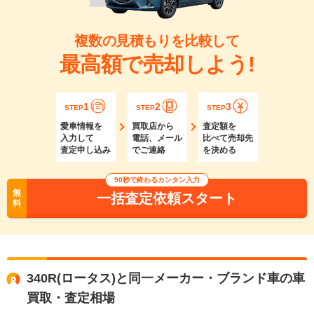
複数の見積もりを比較して
最高額で売却しよう!
1
2
3
STEP
STEP
STEP
愛車情報を
買取店から
査定額を
入力して
電話、メール
比べて売却先
査定申し込み
でご連絡
を決める
90秒で終わるカンタン入力
無
一括査定依頼スタート
料
340R(ロータス)と同一メーカー・ブランド車の車
買取・査定相場