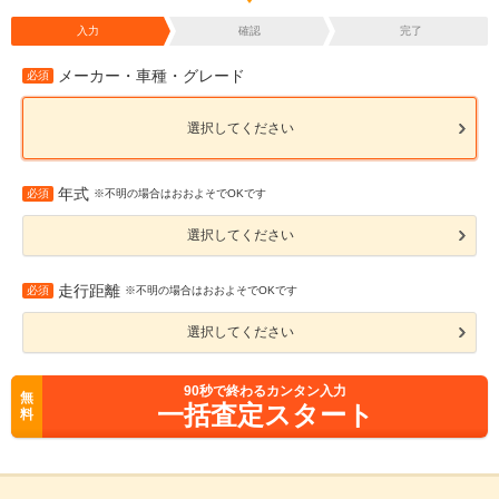
入力
確認
完了
メーカー・車種・グレード
必須
選択してください
年式
必須
※不明の場合はおおよそでOKです
選択してください
走行距離
必須
※不明の場合はおおよそでOKです
選択してください
90
秒で終わるカンタン入力
無
一括査定スタート
料