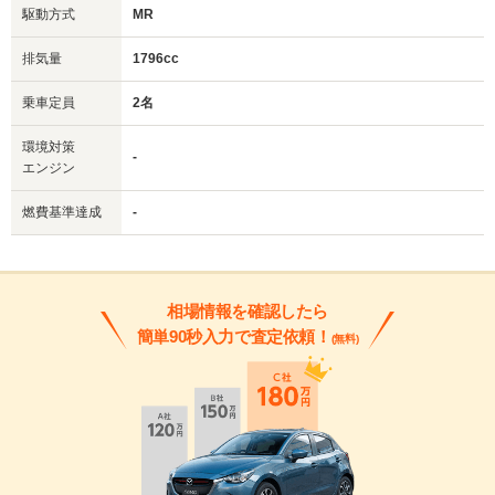
駆動方式
MR
排気量
1796cc
乗車定員
2名
環境対策
-
エンジン
燃費基準達成
-
相場情報を確認したら
簡単90秒入力で査定依頼！
(無料)