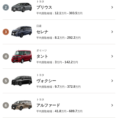
トヨタ
プリウス
2
12.1
303.5
平均買取相場：
万円～
万円
日産
セレナ
3
8.1
292.3
平均買取相場：
万円～
万円
ダイハツ
タント
4
3
142.2
平均買取相場：
万円～
万円
トヨタ
ヴォクシー
5
9.7
372.9
平均買取相場：
万円～
万円
トヨタ
アルファード
6
41.8
689.7
平均買取相場：
万円～
万円