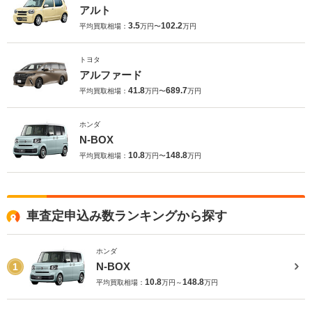
アルト
3.5
102.2
平均買取相場：
万円〜
万円
トヨタ
アルファード
41.8
689.7
平均買取相場：
万円〜
万円
ホンダ
N-BOX
10.8
148.8
平均買取相場：
万円〜
万円
車査定申込み数ランキングから探す
ホンダ
N-BOX
1
10.8
148.8
平均買取相場：
万円～
万円