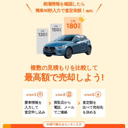
相場情報を確認したら
簡単90秒入力で査定依頼！
(無料)
複数の見積もりを比較して
最高額で売却しよう!
1
2
3
STEP
STEP
STEP
愛車情報を
買取店から
査定額を
入力して
電話、メール
比べて売却先
査定申し込み
でご連絡
を決める
90秒で終わるカンタン入力