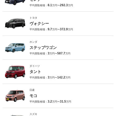
8.1
292.3
平均買取相場：
万円〜
万円
トヨタ
ヴォクシー
9.7
372.9
平均買取相場：
万円〜
万円
ホンダ
ステップワゴン
3
587.7
平均買取相場：
万円〜
万円
ダイハツ
タント
3
142.2
平均買取相場：
万円〜
万円
日産
モコ
3.2
31.5
平均買取相場：
万円〜
万円
スズキ