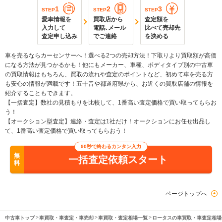
1
2
3
STEP
STEP
STEP
愛車情報を
買取店から
査定額を
入力して
電話､メール
比べて売却先
査定申し込み
でご連絡
を決める
車を売るならカーセンサーへ！選べる2つの売却方法！下取りより買取額が高価
になる方法が見つかるかも！他にもメーカー、車種、ボディタイプ別の中古車
の買取情報はもちろん、買取の流れや査定のポイントなど、初めて車を売る方
も安心の情報が満載です！五十音や都道府県から、お近くの買取店舗の情報を
紹介することもできます。
【一括査定】数社の見積もりを比較して、1番高い査定価格で買い取ってもらお
う！
【オークション型査定】連絡・査定は1社だけ！オークションにお任せ出品し
て、1番高い査定価格で買い取ってもらおう！
90秒で終わるカンタン入力
無
一括査定依頼スタート
料
ページトップへ
中古車トップ
車買取・車査定・車売却
車買取・査定相場一覧
ロータスの車買取・車査定相場