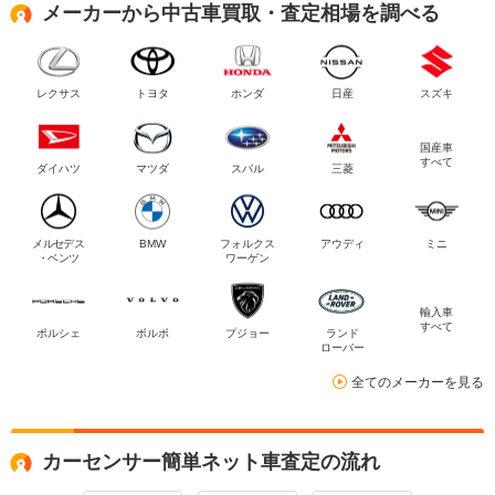
メーカーから中古車買取・査定相場を調べる
レクサス
トヨタ
ホンダ
日産
スズキ
国産車
すべて
ダイハツ
マツダ
スバル
三菱
メルセデス
BMW
フォルクス
アウディ
ミニ
・ベンツ
ワーゲン
輸入車
すべて
ポルシェ
ボルボ
プジョー
ランド
ローバー
全てのメーカーを見る
カーセンサー簡単ネット車査定の流れ