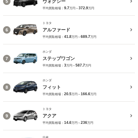
ヴォクシー
5
9.7
372.9
平均買取相場：
万円～
万円
トヨタ
アルファード
6
41.8
689.7
平均買取相場：
万円～
万円
ホンダ
ステップワゴン
7
3
587.7
平均買取相場：
万円～
万円
ホンダ
フィット
8
20.5
166.6
平均買取相場：
万円～
万円
トヨタ
アクア
9
14.6
236
平均買取相場：
万円～
万円
日産