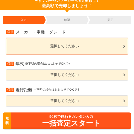
今すぐカーセンサーで一括査定依頼して
最高額で売却しましょう！
入力
確認
完了
メーカー・車種・グレード
必須
選択してください
年式
必須
※不明の場合はおおよそでOKです
選択してください
走行距離
必須
※不明の場合はおおよそでOKです
選択してください
90
秒で終わるカンタン入力
無
一括査定スタート
料