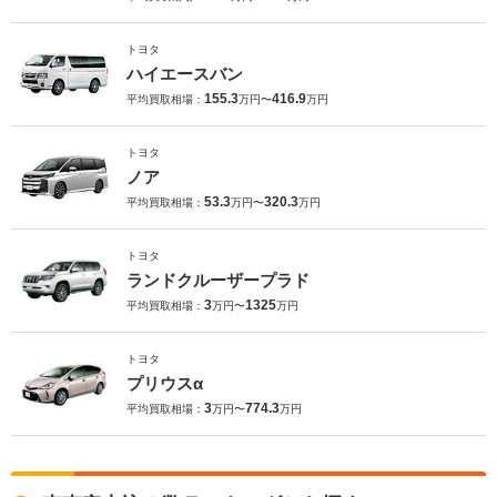
トヨタ
ハイエースバン
155.3
416.9
平均買取相場：
万円〜
万円
トヨタ
ノア
53.3
320.3
平均買取相場：
万円〜
万円
トヨタ
ランドクルーザープラド
3
1325
平均買取相場：
万円〜
万円
トヨタ
プリウスα
3
774.3
平均買取相場：
万円〜
万円