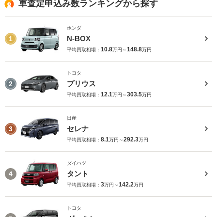
車査定申込み数ランキングから探す
ホンダ
N-BOX
1
10.8
148.8
平均買取相場：
万円～
万円
トヨタ
プリウス
2
12.1
303.5
平均買取相場：
万円～
万円
日産
セレナ
3
8.1
292.3
平均買取相場：
万円～
万円
ダイハツ
タント
4
3
142.2
平均買取相場：
万円～
万円
トヨタ