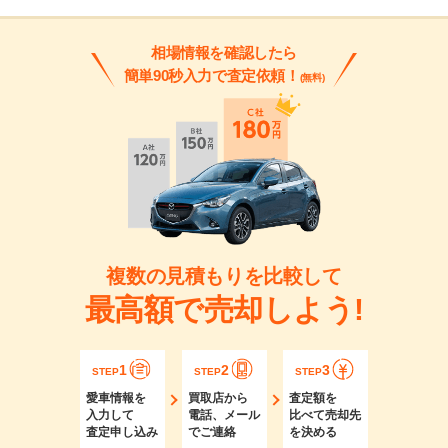
相場情報を確認したら
簡単90秒入力で査定依頼！
(無料)
複数の見積もりを比較して
最高額で売却しよう!
1
2
3
STEP
STEP
STEP
愛車情報を
買取店から
査定額を
入力して
電話、メール
比べて売却先
査定申し込み
でご連絡
を決める