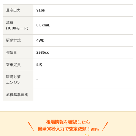
最高出力
91ps
燃費
0.0km/L
(JC08モード)
駆動方式
4WD
排気量
2985cc
乗車定員
5名
環境対策
-
エンジン
燃費基準達成
-
相場情報を確認したら
簡単90秒入力で査定依頼！
(無料)