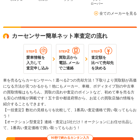
ローバー
全てのメーカーを見る
カーセンサー簡単ネット車査定の流れ
1
2
3
STEP
STEP
STEP
愛車情報を
買取店から
査定額を
入力して
電話､メール
比べて売却先
査定申し込み
でご連絡
を決める
車を売るならカーセンサーへ！選べる2つの売却方法！下取りより買取額が高価
になる方法が見つかるかも！他にもメーカー、車種、ボディタイプ別の中古車
の買取情報はもちろん、買取の流れや査定のポイントなど、初めて車を売る方
も安心の情報が満載です！五十音や都道府県から、お近くの買取店舗の情報を
紹介することもできます。
【一括査定】数社の見積もりを比較して、1番高い査定価格で買い取ってもらお
う！
【オークション型査定】連絡・査定は1社だけ！オークションにお任せ出品し
て、1番高い査定価格で買い取ってもらおう！
90秒で終わるカンタン入力