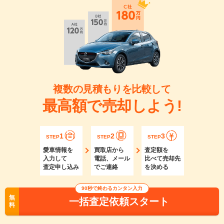
複数の見積もりを比較して
最高額で売却しよう!
1
2
3
STEP
STEP
STEP
愛車情報を
買取店から
査定額を
入力して
電話、メール
比べて売却先
査定申し込み
でご連絡
を決める
90秒で終わるカンタン入力
無
一括査定依頼スタート
料