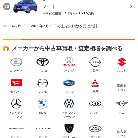
ノート
10
7.2
150.5
平均買取相場：
万円～
万円
2026年7月1日〜2026年7月31日の査定依頼数を元に集計。
メーカーから中古車買取・査定相場を調べる
レクサス
トヨタ
ホンダ
日産
スズキ
国産車
すべて
ダイハツ
マツダ
スバル
三菱
メルセデス
BMW
フォルクス
アウディ
ミニ
・ベンツ
ワーゲン
輸入車
すべて
ポルシェ
ボルボ
プジョー
ランド