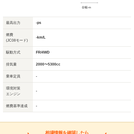
全幅-m
最高出力
-ps
燃費
-km/L
(JC08モード)
駆動方式
FR/4WD
排気量
2000〜5300cc
乗車定員
-
環境対策
-
エンジン
燃費基準達成
-
相場情報を確認したら