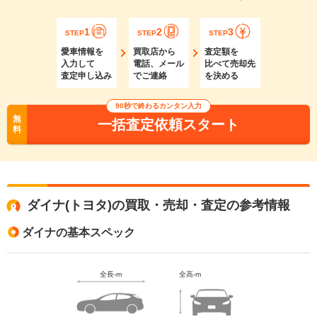
1
2
3
STEP
STEP
STEP
愛車情報を
買取店から
査定額を
入力して
電話、メール
比べて売却先
査定申し込み
でご連絡
を決める
90秒で終わるカンタン入力
無
一括査定依頼スタート
料
ダイナ(トヨタ)の買取・売却・査定の参考情報
ダイナの基本スペック
全長-m
全高-m