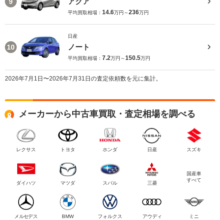
アクア
9
14.6
236
平均買取相場：
万円～
万円
日産
ノート
10
7.2
150.5
平均買取相場：
万円～
万円
2026年7月1日〜2026年7月31日の査定依頼数を元に集計。
メーカーから中古車買取・査定相場を調べる
レクサス
トヨタ
ホンダ
日産
スズキ
国産車
すべて
ダイハツ
マツダ
スバル
三菱
メルセデス
BMW
フォルクス
アウディ
ミニ