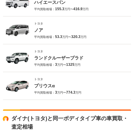
ハイエースバン
155.3
416.9
平均買取相場：
万円〜
万円
トヨタ
ノア
53.3
320.3
平均買取相場：
万円〜
万円
トヨタ
ランドクルーザープラド
3
1325
平均買取相場：
万円〜
万円
トヨタ
プリウスα
3
774.3
平均買取相場：
万円〜
万円
ダイナ(トヨタ)と同一ボディタイプ車の車買取・
査定相場