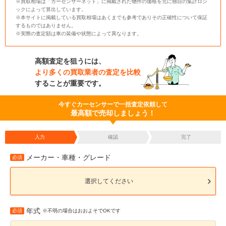
※買取相場は「カーセンサーネット」に掲載された物件の価格を元に独自の集計ロジ
ックによって算出しています。
※本サイトに掲載している買取相場はあくまでも参考でありその正確性について保証
するものではありません。
※実際の査定額は車の装備や状態によって異なります。
高額査定を狙うには、
より多くの買取業者の査定を比較
することが重要です。
今すぐカーセンサーで一括査定依頼して
最高額で売却しましょう！
入力
確認
完了
メーカー・車種・グレード
必須
選択してください
年式
必須
※不明の場合はおおよそでOKです