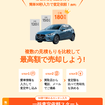
簡単90秒入力で査定依頼！
(無料)
複数の見積もりを比較して
最高額で売却しよう!
1
2
3
STEP
STEP
STEP
愛車情報を
買取店から
査定額を
入力して
電話、メール
比べて売却先
査定申し込み
でご連絡
を決める
90秒で終わるカンタン入力
無
一括査定依頼スタート