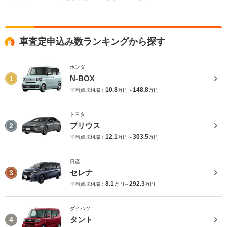
車査定申込み数ランキングから探す
ホンダ
N-BOX
1
10.8
148.8
平均買取相場：
万円～
万円
トヨタ
プリウス
2
12.1
303.5
平均買取相場：
万円～
万円
日産
セレナ
3
8.1
292.3
平均買取相場：
万円～
万円
ダイハツ
タント
4