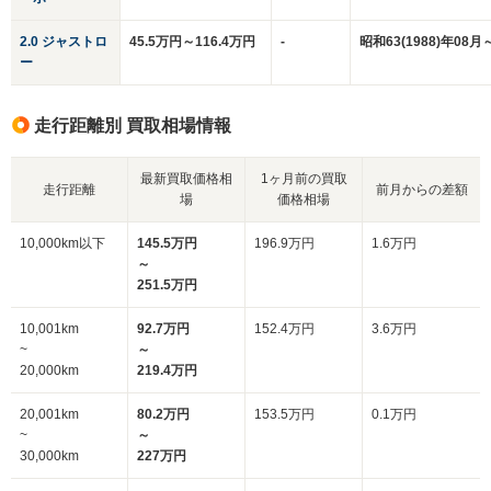
2.0 ジャストロ
45.5万円～116.4万円
-
昭和63(1988)年08月
ー
走行距離別 買取相場情報
最新買取価格相
1ヶ月前の買取
走行距離
前月からの差額
場
価格相場
10,000km以下
145.5万円
196.9万円
1.6万円
～
251.5万円
10,001km
92.7万円
152.4万円
3.6万円
~
～
20,000km
219.4万円
20,001km
80.2万円
153.5万円
0.1万円
~
～
30,000km
227万円