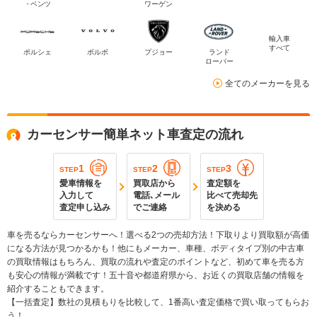
・ベンツ
ワーゲン
輸入車
すべて
ポルシェ
ボルボ
プジョー
ランド
ローバー
全てのメーカーを見る
カーセンサー簡単ネット車査定の流れ
1
2
3
STEP
STEP
STEP
愛車情報を
買取店から
査定額を
入力して
電話､メール
比べて売却先
査定申し込み
でご連絡
を決める
車を売るならカーセンサーへ！選べる2つの売却方法！下取りより買取額が高価
になる方法が見つかるかも！他にもメーカー、車種、ボディタイプ別の中古車
の買取情報はもちろん、買取の流れや査定のポイントなど、初めて車を売る方
も安心の情報が満載です！五十音や都道府県から、お近くの買取店舗の情報を
紹介することもできます。
【一括査定】数社の見積もりを比較して、1番高い査定価格で買い取ってもらお
う！