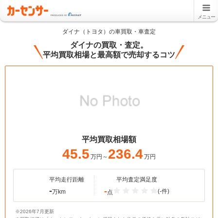
メニュー
ダイナ（トヨタ）の車買取・車査定
ダイナの買取・査定。
平均買取相場と最高額で売却するコツ
平均買取相場額
45.5
236.4
万円～
万円
平均走行距離
平均査定満足度
-
-
(-件)
万km
点
※2026年7月更新