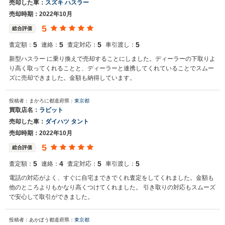
売却した車：
スズキ ハスラー
売却時期：2022年10月
5
総合評価
5
5
5
5
査定額：
連絡：
査定対応：
車引渡し：
新型ハスラー に乗り換えで売却することにしました。ディーラーの下取りよ
り高く取ってくれることと、ディーラーと連携してくれていることでスムー
ズに売却できました。金額も納得しています。
投稿者：まかろに
都道府県：
東京都
買取店名：
ラビット
売却した車：
ダイハツ タント
売却時期：2022年10月
5
総合評価
5
4
5
5
査定額：
連絡：
査定対応：
車引渡し：
電話の対応がよく、すぐに自宅まできでくれ査定をしてくれました。金額も
他のところよりもかなり高くつけてくれました。 引き取りの対応もスムーズ
で安心して取引ができました。
投稿者：あかぼう
都道府県：
東京都