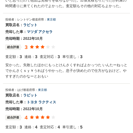
いと思ったので他店は見積りを取らなかった。出張見積もりだったが約束の
時間通りに来てくれたのでよかった。査定額もその他の対応もよかった。
投稿者：レントゲン
都道府県：
東京都
買取店名：
ラビット
売却した車：
マツダ アクセラ
売却時期：2022年10月
3
総合評価
3
3
3
3
査定額：
連絡：
査定対応：
車引渡し：
安かった。失敗したほかにもっとけんさくすればよかっつた いんたーねっと
でかんさくｓｙ￥うればうやかった。息子が決めたので仕方がなおけど。や
すすぎたのかなーとおもい
投稿者：はげ
都道府県：
東京都
買取店名：
ラビット
売却した車：
トヨタ ラクティス
売却時期：2022年10月
4
総合評価
3
4
4
5
査定額：
連絡：
査定対応：
車引渡し：