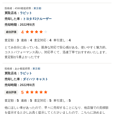
投稿者：4580
都道府県：
東京都
買取店名：
ラビット
売却した車：
トヨタ FJクルーザー
売却時期：2022年8月
4
総合評価
3
4
4
4
査定額：
連絡：
査定対応：
車引渡し：
とてみ自分に合っている。親身な対応で安心感がある。使いやすく魅力的。
コストパフォーマンス高い。対応早くて、迅速丁寧でおすすめいたします。
査定額が1番よかったです
投稿者：あか
都道府県：
東京都
買取店名：
ラビット
売却した車：
ダイハツ キャスト
売却時期：2022年8月
5
総合評価
5
5
5
5
査定額：
連絡：
査定対応：
車引渡し：
他にほしい車があったので、早々に売却することになり、他店舗での見積額
を提示すると少しお高く提示してくださいましたので、こちらに決めまし