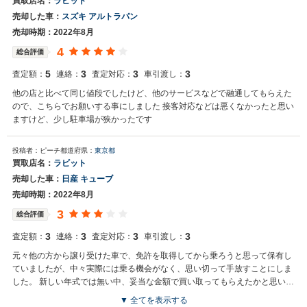
買取店名：
ラビット
売却した車：
スズキ アルトラパン
売却時期：2022年8月
4
総合評価
5
3
3
3
査定額：
連絡：
査定対応：
車引渡し：
他の店と比べて同じ値段でしたけど、他のサービスなどで融通してもらえた
ので、こちらでお願いする事にしました 接客対応などは悪くなかったと思い
ますけど、少し駐車場が狭かったです
投稿者：ピーチ
都道府県：
東京都
買取店名：
ラビット
売却した車：
日産 キューブ
売却時期：2022年8月
3
総合評価
3
3
3
3
査定額：
連絡：
査定対応：
車引渡し：
元々他の方から譲り受けた車で、免許を取得してから乗ろうと思って保有し
ていましたが、中々実際には乗る機会がなく、思い切って手放すことにしま
した。 新しい年式では無い中、妥当な金額で買い取ってもらえたかと思いま
す。
▼ 全てを表示する