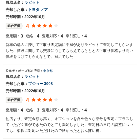
買取店名：
ラビット
売却した車：
トヨタ ノア
売却時期：2022年10月
4
総合評価
3
4
4
4
査定額：
連絡：
査定対応：
車引渡し：
新車の購入に際して下取り査定額に不満がありラビットて査定してもらいま
した。値段に関しても交渉に応じてもらえてもとととの下取り価格より高い
値段をつけてもらえなとで、満足でした
投稿者：ポーズ
都道府県：
東京都
買取店名：
ラビット
売却した車：
プジョー 3008
売却時期：2022年10月
4
総合評価
4
3
4
4
査定額：
連絡：
査定対応：
車引渡し：
他店より、査定金額も高く、オプションを含め色々な部分を査定にプラスし
ていただく事ができたのでとても満足しました。査定日の日時の調整につい
ても、柔軟に対応いただけたので良かったとおんぽい桝。