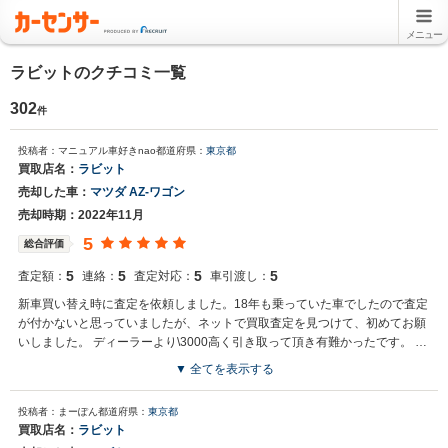
メニュー
ラビットのクチコミ一覧
302
件
投稿者：マニュアル車好きnao
都道府県：
東京都
買取店名：
ラビット
売却した車：
マツダ AZ-ワゴン
売却時期：2022年11月
5
総合評価
5
5
5
5
査定額：
連絡：
査定対応：
車引渡し：
新車買い替え時に査定を依頼しました。18年も乗っていた車でしたので査定
が付かないと思っていましたが、ネットで買取査定を見つけて、初めてお願
いしました。 ディーラーより\3000高く引き取って頂き有難かったです。 車
の見積りから引渡しまでスムーズでした。
▼ 全てを表示する
投稿者：まーぽん
都道府県：
東京都
買取店名：
ラビット