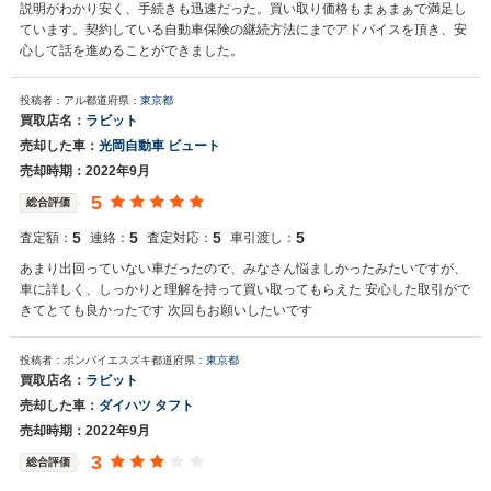
説明がわかり安く、手続きも迅速だった。買い取り価格もまぁまぁで満足し
ています。契約している自動車保険の継続方法にまでアドバイスを頂き、安
心して話を進めることができました。
投稿者：アル
都道府県：
東京都
買取店名：
ラビット
売却した車：
光岡自動車 ビュート
売却時期：2022年9月
5
総合評価
5
5
5
5
査定額：
連絡：
査定対応：
車引渡し：
あまり出回っていない車だったので、みなさん悩ましかったみたいですが、
車に詳しく、しっかりと理解を持って買い取ってもらえた 安心した取引がで
きてとても良かったです 次回もお願いしたいです
投稿者：ボンバイエスズキ
都道府県：
東京都
買取店名：
ラビット
売却した車：
ダイハツ タフト
売却時期：2022年9月
3
総合評価