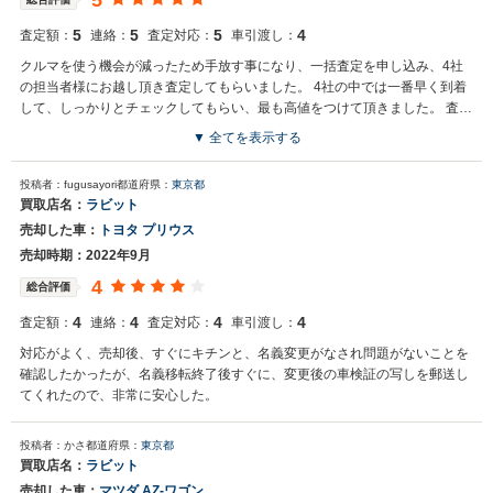
5
5
5
5
4
査定額：
連絡：
査定対応：
車引渡し：
クルマを使う機会が減ったため手放す事になり、一括査定を申し込み、4社
の担当者様にお越し頂き査定してもらいました。 4社の中では一番早く到着
して、しっかりとチェックしてもらい、最も高値をつけて頂きました。 査定
額の提示までの間の細かな説明も、一番熱心にご説明頂いたことで担当者様
▼ 全てを表示する
の熱意を感じ、そのまま買取をお願いしました。 その後の手続きも丁寧で、
入金もスムーズにご対応頂きました。 総合的な満足度はとても高いお店でし
投稿者：fugusayori
都道府県：
東京都
た。
買取店名：
ラビット
売却した車：
トヨタ プリウス
売却時期：2022年9月
4
総合評価
4
4
4
4
査定額：
連絡：
査定対応：
車引渡し：
対応がよく、売却後、すぐにキチンと、名義変更がなされ問題がないことを
確認したかったが、名義移転終了後すぐに、変更後の車検証の写しを郵送し
てくれたので、非常に安心した。
投稿者：かさ
都道府県：
東京都
買取店名：
ラビット
売却した車：
マツダ AZ-ワゴン