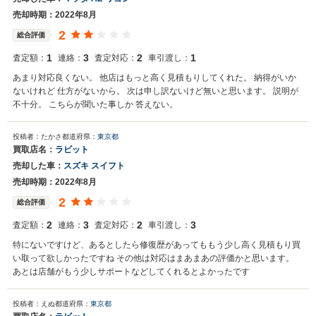
売却時期：2022年8月
2
総合評価
1
3
2
1
査定額：
連絡：
査定対応：
車引渡し：
あまり対応良くない。 他店はもっと高く見積もりしてくれた。 納得がいか
ないけれど 仕方がないから。 次は申し訳ないけど無いと思います。 説明が
不十分。 こちらが聞いた事しか 答えない。
投稿者：たかさ
都道府県：
東京都
買取店名：
ラビット
売却した車：
スズキ スイフト
売却時期：2022年8月
2
総合評価
2
3
2
3
査定額：
連絡：
査定対応：
車引渡し：
特にないですけど、あるとしたら修復歴があってももう少し高く見積もり買
い取って欲しかったですね その他は対応はまあまあの評価かと思います。
あとは店舗がもう少しサポートなどしてくれるとよかったです
投稿者：えぬ
都道府県：
東京都