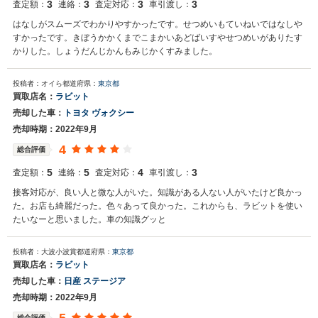
3
3
3
3
査定額：
連絡：
査定対応：
車引渡し：
はなしがスムーズでわかりやすかったです。せつめいもていねいではなしや
すかったです。きぼうかかくまでこまかいあどばいすやせつめいがありたす
かりした。しょうだんじかんもみじかくすみました。
投稿者：オイら
都道府県：
東京都
買取店名：
ラビット
売却した車：
トヨタ ヴォクシー
売却時期：2022年9月
4
総合評価
5
5
4
3
査定額：
連絡：
査定対応：
車引渡し：
接客対応が、良い人と微な人がいた。知識がある人ない人がいたけど良かっ
た。お店も綺麗だった。色々あって良かった。これからも、ラビットを使い
たいなーと思いました。車の知識グッと
投稿者：大波小波賞
都道府県：
東京都
買取店名：
ラビット
売却した車：
日産 ステージア
売却時期：2022年9月
総合評価