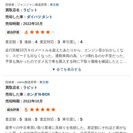
投稿者：ジャンジャン
都道府県：
東京都
買取店名：
ラビット
売却した車：
ダイハツ タント
売却時期：2022年10月
4
総合評価
3
4
3
4
査定額：
連絡：
査定対応：
車引渡し：
走行距離10万キロメートルを超えたあたりから、エンジン音がおかしくな
り、スピードも出なくなった。通勤車両の為、いつ壊れるのか不安だった。
予算も無かったのでダメ元で車を購入する時に下取り価格を確認したところ
3万円と言ってくれた。
▼ 全てを表示する
投稿者：mirror
都道府県：
東京都
買取店名：
ラビット
売却した車：
ホンダ N-BOX
売却時期：2022年10月
5
総合評価
5
5
5
5
査定額：
連絡：
査定対応：
車引渡し：
最寄りの中古車買い取り業者に見積りを依頼した。差定額にそれほど差がな