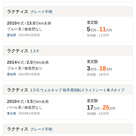
ラクティス
グレード不明
査定額
2010
13.0
年式 /
万km未満
5
11
ブルー系 / 修復歴なし
万円～
万円
愛知県
2023
年
6
月売却
売却額：
11
万円
ラクティス
1.3 X
査定額
2014
2.0
年式 /
万km未満
3
18
ブルー系 / 修復歴あり
万円～
万円
愛知県
2023
年
5
月売却
売却額：
18
万円
ラクティス
1.5 G ウェルキャブ 助手席回転スライドシート車 Aタイプ
査定額
2010
3.5
年式 /
万km未満
17
25
パール系 / 修復歴なし
万円～
万円
東京都
2023
年
3
月売却
売却額：
25
万円
ラクティス
グレード不明