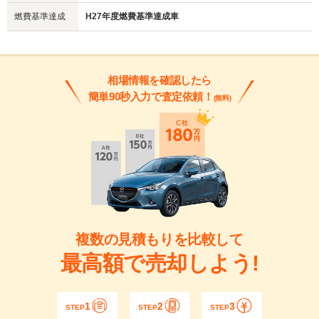
燃費基準達成
H27年度燃費基準達成車
相場情報を確認したら
簡単90秒入力で査定依頼！
(無料)
複数の見積もりを比較して
最高額で売却しよう!
1
2
3
STEP
STEP
STEP