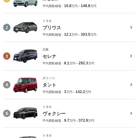
10.8
148.8
平均買取相場：
万円～
万円
トヨタ
プリウス
2
12.1
303.5
平均買取相場：
万円～
万円
日産
セレナ
3
8.1
292.3
平均買取相場：
万円～
万円
ダイハツ
タント
4
3
142.2
平均買取相場：
万円～
万円
トヨタ
ヴォクシー
5
9.7
372.9
平均買取相場：
万円～
万円
トヨタ