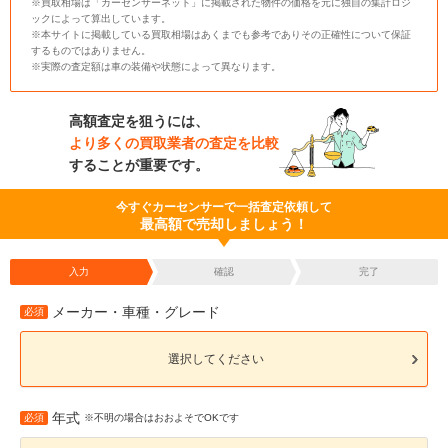
※買取相場は「カーセンサーネット」に掲載された物件の価格を元に独自の集計ロジ
ックによって算出しています。
※本サイトに掲載している買取相場はあくまでも参考でありその正確性について保証
するものではありません。
※実際の査定額は車の装備や状態によって異なります。
高額査定を狙うには、
より多くの買取業者の査定を比較
することが重要です。
今すぐカーセンサーで一括査定依頼して
最高額で売却しましょう！
入力
確認
完了
メーカー・車種・グレード
必須
選択してください
年式
必須
※不明の場合はおおよそでOKです