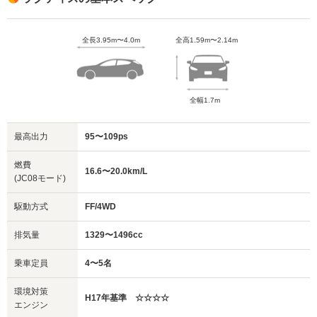
全長3.95m〜4.0m
全高1.59m〜2.14m
全幅1.7m
最高出力
95〜109ps
燃費
16.6〜20.0km/L
(JC08モード)
駆動方式
FF/4WD
排気量
1329〜1496cc
乗車定員
4〜5名
環境対策
H17年基準 ☆☆☆☆
エンジン