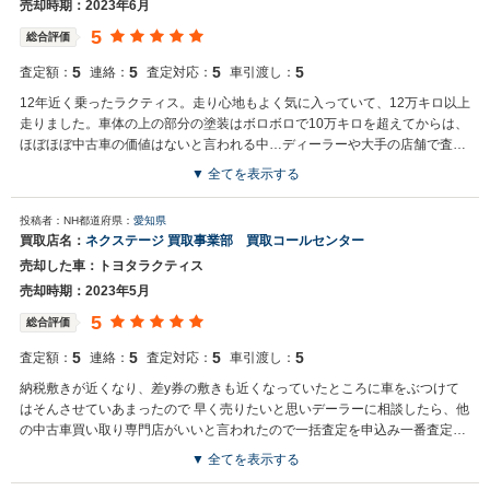
けるよう精進してまいります。 スタッフ一同、またのご利用お待ちし
売却時期：2023年6月
ております。
5
総合評価
5
5
5
5
査定額：
連絡：
査定対応：
車引渡し：
12年近く乗ったラクティス。走り心地もよく気に入っていて、12万キロ以上
走りました。車体の上の部分の塗装はボロボロで10万キロを超えてからは、
ほぼほぼ中古車の価値はないと言われる中…ディーラーや大手の店舗で査定
された額に納得がいかなかったため、中古車買取の一切比較サイトに登録
▼ 全てを表示する
し、当社を知りました。大手なのにCMがないので知られていませんが、と
買取店からの返信
ても良心的な方で満足いく価格で買い取っていただきました。査定してくだ
投稿者：NH
都道府県：
愛知県
お世話になっております。 株式会社ネクステージでございます。 この
さった方がとても親切でまたお願いしたいと本気で思いました！
買取店名：
ネクステージ 買取事業部 買取コールセンター
度はネクステージをご利用いただきまして誠にありがとうございまし
売却した車：トヨタラクティス
た。 弊社スタッフの接客をお褒め頂き光栄です。 今後もご満足いただ
けるよう精進してまいります。 スタッフ一同、またのご利用お待ちし
売却時期：2023年5月
ております。
5
総合評価
5
5
5
5
査定額：
連絡：
査定対応：
車引渡し：
納税敷きが近くなり、差y券の敷きも近くなっていたところに車をぶつけて
はそんさせていあまったので 早く売りたいと思いデーラーに相談したら、他
の中古車買い取り専門店がいいと言われたので一括査定を申込み一番査定額
の高いところで決めた。満足しました。
▼ 全てを表示する