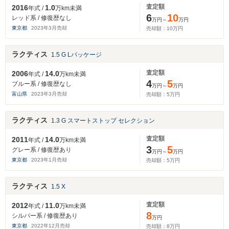
査定額
2016
1.0
年式 /
万km未満
6
10
レッド系 / 修復歴なし
万円～
万円
東京都
2023
年
3
月売却
売却額：
10
万円
ラクティス
1.5 G Lパッケージ
査定額
2006
14.0
年式 /
万km未満
4
5
ブルー系 / 修復歴なし
万円～
万円
富山県
2023
年
3
月売却
売却額：
5
万円
ラクティス
1.3 G スマートストップ セレクション
査定額
2011
14.0
年式 /
万km未満
3
5
グレー系 / 修復歴あり
万円～
万円
東京都
2023
年
1
月売却
売却額：
5
万円
ラクティス
1.5 X
査定額
2012
11.0
年式 /
万km未満
8
シルバー系 / 修復歴あり
万円
東京都
2022
年
12
月売却
売却額：
8
万円