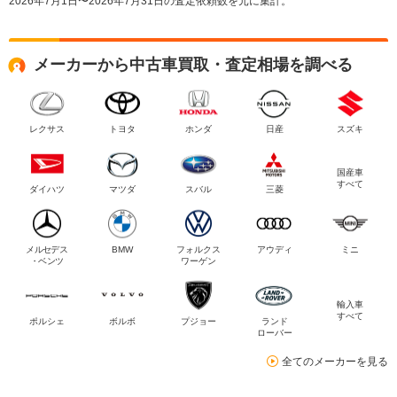
2026年7月1日〜2026年7月31日の査定依頼数を元に集計。
メーカーから中古車買取・査定相場を調べる
レクサス
トヨタ
ホンダ
日産
スズキ
国産車
すべて
ダイハツ
マツダ
スバル
三菱
メルセデス
BMW
フォルクス
アウディ
ミニ
・ベンツ
ワーゲン
輸入車
すべて
ポルシェ
ボルボ
プジョー
ランド
ローバー
全てのメーカーを見る