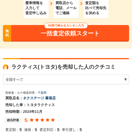
愛車情報を
買取店から
査定額を
入力して
電話、メール
比べて売却先
査定申し込み
でご連絡
を決める
90秒で終わるカンタン入力
無
一括査定依頼スタート
料
ラクティス(トヨタ)を売却した人のクチコミ
投稿者：ルナ
都道府県：
千葉県
買取店名：
ネクステージ 幕張店
売却した車：トヨタラクティス
売却時期：2024年11月
5
総合評価
5
5
5
5
査定額：
連絡：
査定対応：
車引渡し：