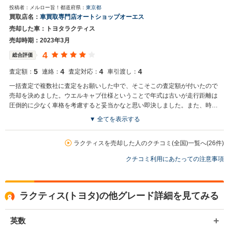
投稿者：メルロー旨！
都道府県：
東京都
買取店名：
車買取専門店オートショップオーエス
売却した車：トヨタラクティス
売却時期：2023年3月
4
総合評価
5
4
4
4
査定額：
連絡：
査定対応：
車引渡し：
一括査定で複数社に査定をお願いした中で、そこそこの査定額が付いたので
売却を決めました。ウエルキャブ仕様ということで年式は古いが走行距離は
圧倒的に少なく車格を考慮すると妥当かなと思い即決しました。また、時代
がガソリン車は肩身が狭くなりハイブリッド車を購入したく検討していまし
▼ 全てを表示する
たところタイムリーな査定でしたので、迷うことなく手放しました。
ラクティスを売却した人のクチコミ(全国)一覧へ(26件)
クチコミ利用にあたっての注意事項
ラクティス(トヨタ)の他グレード詳細を見てみる
英数