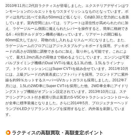
2010年11月に2代目ラクティスが登場しました。エクステリアデザインはワ
ンモーションのシルエットをもつスタイリッシュなものとなっています。ボ
ディは先代に比べて全高が50mmほど低くなり、Cd値0.30と空力的にも改善
しています。室内空間においては、リアシートは居住性が高められたのに加
え、ラゲージルーム側面に備えられたレバーを操作すると、簡単に格納でき
る6：4分割チルドダウン機構が備わっています。リアゲートの開口幅も
60mm拡大しており、荷物の出し入れもよりスムーズになりました。また、
ラゲージルームのフロアにはアジャスタブルデッキボードを採用。デッキボ
ードの高さが2段階に調整できるのに加え、取り外しも可能です。これによ
って、最大1.2mの高さの荷物まで積めるようにしています。エンジンは可変
バルブタイミング機構のDual VVT-iを備える1.3Lの他、1.5Lをラインナッ
プ。トランスミッションにはSuper CVT-iを組み合せています。2011年10月
には、上級グレードの内装表皮にソフトパッドを採用。フロントドアに紫外
線を約99％カットするスーパーUVカットガラスも採用しました。2012年7
月には、1.5Lの2WD車にSuper CVT-iを採用した他、2WD車全車にアイドリ
ングストップ機能がオプション設定されています。2013年10月には、ステ
アリングアシスト付き横滑り防止装置のS-VSCやトラクションコントロール
が全車に標準装備となりました。さらに2014年5月、プロジェクターヘッド
ランプやLEDクリアランスランプを採用するなど、内外装を刷新していま
す。
ラクティスの高額買取・高額査定ポイント