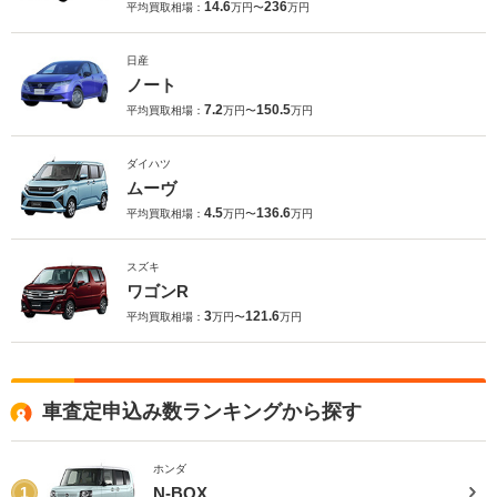
14.6
236
平均買取相場：
万円〜
万円
日産
ノート
7.2
150.5
平均買取相場：
万円〜
万円
ダイハツ
ムーヴ
4.5
136.6
平均買取相場：
万円〜
万円
スズキ
ワゴンR
3
121.6
平均買取相場：
万円〜
万円
車査定申込み数ランキングから探す
ホンダ
N-BOX
1