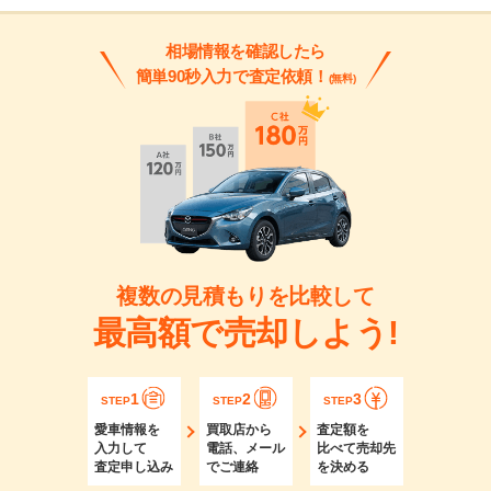
相場情報を確認したら
簡単90秒入力で査定依頼！
(無料)
複数の見積もりを比較して
最高額で売却しよう!
1
2
3
STEP
STEP
STEP
愛車情報を
買取店から
査定額を
入力して
電話、メール
比べて売却先
査定申し込み
でご連絡
を決める