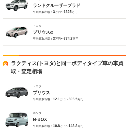
ランドクルーザープラド
3
1325
平均買取相場：
万円〜
万円
トヨタ
プリウスα
3
774.3
平均買取相場：
万円〜
万円
ラクティス(トヨタ)と同一ボディタイプ車の車買
取・査定相場
トヨタ
プリウス
12.1
303.5
平均買取相場：
万円〜
万円
ホンダ
N-BOX
10.8
148.8
平均買取相場：
万円〜
万円