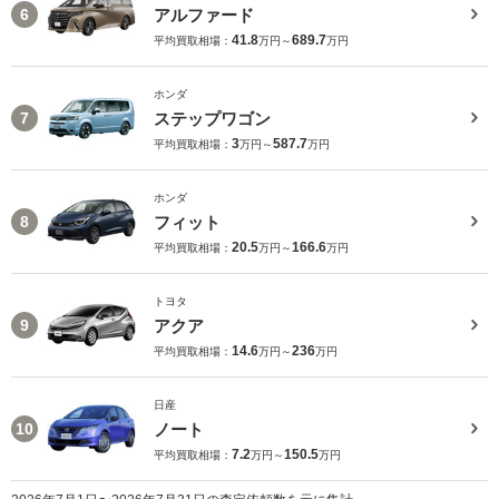
アルファード
6
41.8
689.7
平均買取相場：
万円～
万円
ホンダ
ステップワゴン
7
3
587.7
平均買取相場：
万円～
万円
ホンダ
フィット
8
20.5
166.6
平均買取相場：
万円～
万円
トヨタ
アクア
9
14.6
236
平均買取相場：
万円～
万円
日産
ノート
10
7.2
150.5
平均買取相場：
万円～
万円