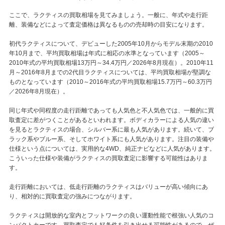
ここで、ラクティスの買取相場を見てみましょう。一般に、年式や走行距
離、装備などによって査定価格は異なるものの売却時の目安になります。
初代ラクティスについて、デビューした2005年10月からモデル末期の2010
年10月まで、平均買取相場は年式に相応の水準となっています（2005～
2010年式の平均買取相場13万円～34.4万円／2026年8月現在）。2010年11
月～2016年8月までの2代目ラクティスについては、平均買取相場が堅調な
ものとなっています（2010～2016年式の平均買取相場15.7万円～60.3万円
／2026年8月現在）。
同じ年式や同程度の走行距離であっても人気色と不人気色では、一般的に買
取査定に差がつくことがあるといわれます。ボディカラーによる人気の違い
を見るとラクティスの場合、シルバー系に最も人気があります。続いて、ブ
ラック系やブルー系、そしてホワイト系にも人気があります。注目の装備や
仕様という点については、実用的な4WD、純正ナビなどに人気があります。
こういった仕様や装備がラクティスの買取査定に影響する可能性はありま
す。
走行距離においては、低走行距離のラクティスはバリューが高い傾向にあ
り、相対的に買取査定の強みにつながります。
ラクティスは開放的な室内とフットワークの良い運動性能で根強い人気のコ
ンパクトカーです。買取査定でも好条件を引き出せる可能性があるので、ぜ