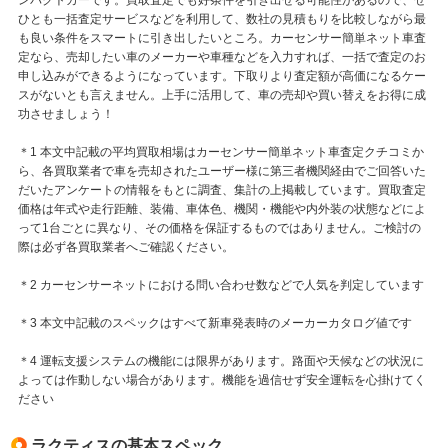
ひとも一括査定サービスなどを利用して、数社の見積もりを比較しながら最
も良い条件をスマートに引き出したいところ。カーセンサー簡単ネット車査
定なら、売却したい車のメーカーや車種などを入力すれば、一括で査定のお
申し込みができるようになっています。下取りより査定額が高価になるケー
スがないとも言えません。上手に活用して、車の売却や買い替えをお得に成
功させましょう！
＊1 本文中記載の平均買取相場はカーセンサー簡単ネット車査定クチコミか
ら、各買取業者で車を売却されたユーザー様に第三者機関経由でご回答いた
だいたアンケートの情報をもとに調査、集計の上掲載しています。買取査定
価格は年式や走行距離、装備、車体色、機関・機能や内外装の状態などによ
って1台ごとに異なり、その価格を保証するものではありません。ご検討の
際は必ず各買取業者へご確認ください。
＊2 カーセンサーネットにおける問い合わせ数などで人気を判定しています
＊3 本文中記載のスペックはすべて新車発表時のメーカーカタログ値です
＊4 運転支援システムの機能には限界があります。路面や天候などの状況に
よっては作動しない場合があります。機能を過信せず安全運転を心掛けてく
ださい
ラクティスの基本スペック