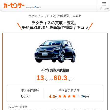
メニュー
ラクティス（トヨタ）の車買取・車査定
ラクティスの買取・査定。
平均買取相場と最高額で売却するコツ
平均買取相場額
13
60.3
万円～
万円
平均走行距離
平均査定満足度
8
4.3
(
26
件)
万km
点
※2026年7月更新