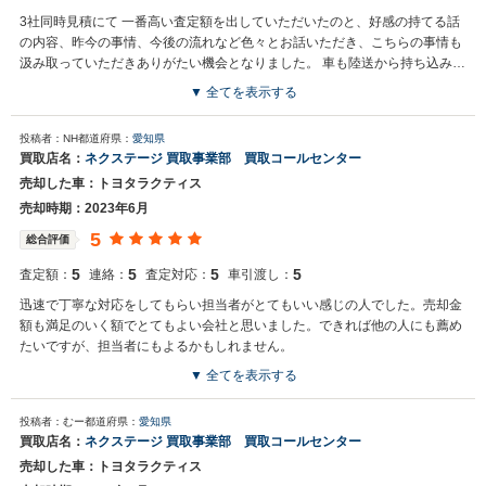
3社同時見積にて 一番高い査定額を出していただいたのと、好感の持てる話
の内容、昨今の事情、今後の流れなど色々とお話いただき、こちらの事情も
汲み取っていただきありがたい機会となりました。 車も陸送から持ち込みま
で対応しており、急ぎだったので持ち込みを利用させてもらうことになり助
▼ 全てを表示する
かりました。 あまり値段には期待していなかったのですが、他社よりも少し
買取店からの返信
高く提示していただき大満足でした。
投稿者：NH
都道府県：
愛知県
お世話になっております。 株式会社ネクステージでございます。 この
買取店名：
ネクステージ 買取事業部 買取コールセンター
度はネクステージをご利用いただきまして誠にありがとうございまし
売却した車：トヨタラクティス
た。 弊社スタッフの接客をお褒め頂き光栄です。 今後もご満足いただ
けるよう精進してまいります。 スタッフ一同、またのご利用お待ちし
売却時期：2023年6月
ております。
5
総合評価
5
5
5
5
査定額：
連絡：
査定対応：
車引渡し：
迅速で丁寧な対応をしてもらい担当者がとてもいい感じの人でした。売却金
額も満足のいく額でとてもよい会社と思いました。できれば他の人にも薦め
たいですが、担当者にもよるかもしれません。
▼ 全てを表示する
買取店からの返信
投稿者：むー
都道府県：
愛知県
お世話になっております。 株式会社ネクステージでございます。 この
買取店名：
ネクステージ 買取事業部 買取コールセンター
度はネクステージをご利用いただきまして誠にありがとうございまし
売却した車：トヨタラクティス
た。 弊社スタッフの接客をお褒め頂き光栄です。 今後もご満足いただ