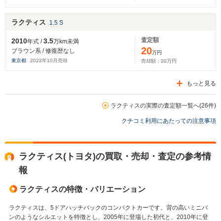
ラクティス
1.5 S
査定額
2010
3.5
年式 /
万km未満
20
ブラウン系 / 修復歴なし
万円
東京都
2022
年
10
月売却
売却額：
20
万円
もっと見る
ラクティスの実際の査定額一覧へ(26件)
クチコミ利用にあたっての注意事項
ラクティス(トヨタ)の買取・売却・査定の参考情
報
ラクティスの特徴・バリエーション
ラクティスは、5ドアハッチバックのコンパクトカーです。背の高いミニバ
ンのようなシルエットを特徴とし、2005年に登場した初代と、2010年に登