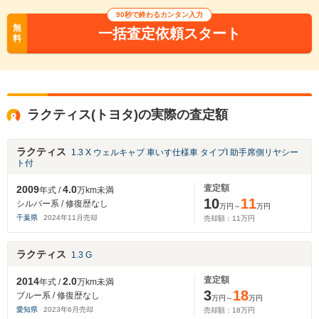
90秒で終わるカンタン入力
無
一括査定依頼スタート
料
ラクティス(トヨタ)の実際の査定額
ラクティス
1.3 X ウェルキャブ 車いす仕様車 タイプI 助手席側リヤシー
ト付
査定額
2009
4.0
年式 /
万km未満
10
11
シルバー系 / 修復歴なし
万円～
万円
千葉県
2024
年
11
月売却
売却額：
11
万円
ラクティス
1.3 G
査定額
2014
2.0
年式 /
万km未満
3
18
ブルー系 / 修復歴なし
万円～
万円
愛知県
2023
年
6
月売却
売却額：
18
万円