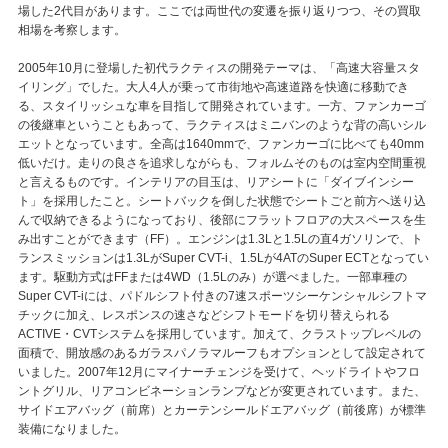
場した2代目があります。ここでは両世代の変遷を振り返りつつ、その買取
相場を考察します。
2005年10月に登場した初代ラクティスの開発テーマは、「高速大容量スタ
イリング」でした。大人4人が乗って市街地や高速道路を快適に移動でき
る、スタイリッシュな車を目指して開発されています。一方、ファンカーゴ
の後継車ということもあって、ラクティスはミニバンのような背の高いシル
エットとなっています。全高は1640mmで、ファンカーゴに比べても40mm
低いだけ。走りの良さを追求しながらも、フォルムそのものは室内空間重視
と言えるものです。インテリアの目玉は、リアシートに「ダイブインシー
ト」を採用したこと。シートバックを倒した状態でシートごと前方へ送り込
んで収納できるようになっており、後部にフラットフロアの大スペースを生
み出すことができます（FF）。エンジンは1.3Lと1.5Lの直4ガソリンで、ト
ランスミッションは1.3LがSuper CVT-i、1.5Lが4ATのSuper ECTとなってい
ます。駆動方式はFFまたは4WD（1.5Lのみ）が選べました。一部車種の
Super CVT-iには、パドルシフト付きの7速スポーツシーケンシャルシフトマ
チックに加え、レスポンスの速さなどシフトモードを切り替えられる
ACTIVE・CVTシステムを採用しています。加えて、クラストップレベルの
面積で、開放感のあるガラスパノラマルーフもオプションとして設定されて
いました。2007年12月にマイナーチェンジを受けて、ヘッドライトやフロ
ントグリル、リアコンビネーションランプなどが変更されています。また、
サイドエアバッグ（前席）とカーテンシールドエアバッグ（前後席）が標準
装備になりました。