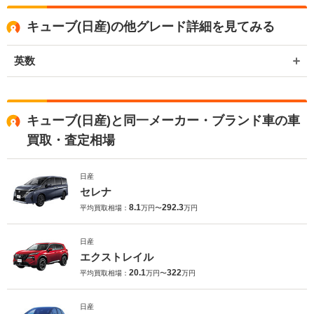
キューブ(日産)の他グレード詳細を見てみる
英数
キューブ(日産)と同一メーカー・ブランド車の車
買取・査定相場
日産
セレナ
8.1
292.3
平均買取相場：
万円〜
万円
日産
エクストレイル
20.1
322
平均買取相場：
万円〜
万円
日産