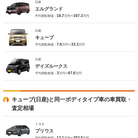
日産
エルグランド
18.7
167.3
平均買取相場：
万円〜
万円
日産
キューブ
7.6
33.3
平均買取相場：
万円〜
万円
日産
デイズルークス
3
67.6
平均買取相場：
万円〜
万円
キューブ(日産)と同一ボディタイプ車の車買取・
査定相場
トヨタ
プリウス
12.1
303.5
平均買取相場：
万円〜
万円