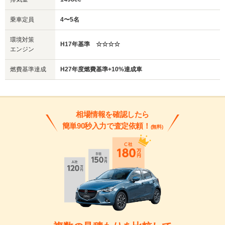
乗車定員
4〜5名
環境対策
H17年基準 ☆☆☆☆
エンジン
燃費基準達成
H27年度燃費基準+10%達成車
相場情報を確認したら
簡単90秒入力で査定依頼！
(無料)