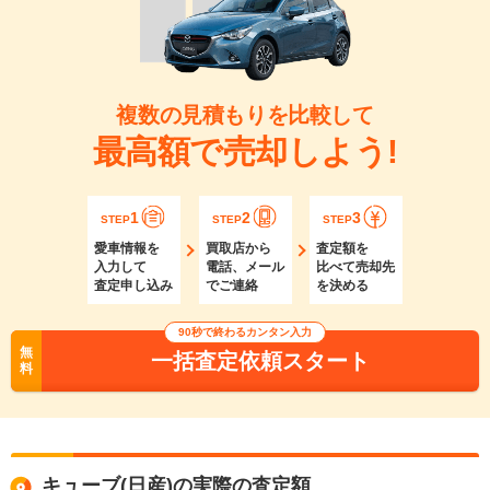
複数の見積もりを比較して
最高額で売却しよう!
1
2
3
STEP
STEP
STEP
愛車情報を
買取店から
査定額を
入力して
電話、メール
比べて売却先
査定申し込み
でご連絡
を決める
90秒で終わるカンタン入力
無
一括査定依頼スタート
料
キューブ(日産)の実際の査定額