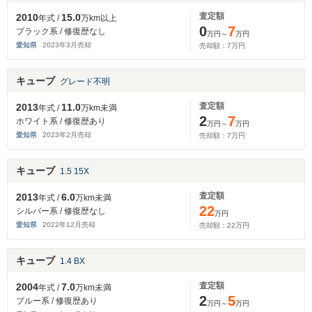
査定額
2010
15.0
年式 /
万km以上
0
7
ブラック系 / 修復歴なし
万円～
万円
愛知県
2023
年
3
月売却
売却額：
7
万円
キューブ
グレード不明
査定額
2013
11.0
年式 /
万km未満
2
7
ホワイト系 / 修復歴あり
万円～
万円
愛知県
2023
年
2
月売却
売却額：
7
万円
キューブ
1.5 15X
査定額
2013
6.0
年式 /
万km未満
22
シルバー系 / 修復歴なし
万円
愛知県
2022
年
12
月売却
売却額：
22
万円
キューブ
1.4 BX
査定額
2004
7.0
年式 /
万km未満
2
5
ブルー系 / 修復歴あり
万円～
万円