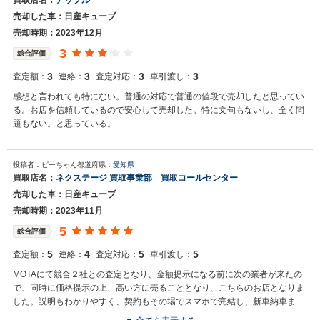
買取店名：
アップル
売却した車：日産キューブ
売却時期：2023年12月
3
総合評価
3
3
3
3
査定額：
連絡：
査定対応：
車引渡し：
感想と言われても特にない。普通の対応で普通の値段で売却したと思ってい
る。お店を信頼しているので安心して売却した。特に文句もないし、全く問
題もない。と思っている。
投稿者：ピーちゃん
都道府県：
愛知県
買取店名：
ネクステージ 買取事業部 買取コールセンター
売却した車：日産キューブ
売却時期：2023年11月
5
総合評価
5
4
5
5
査定額：
連絡：
査定対応：
車引渡し：
MOTAにて競合２社との査定となり、金額提示になる前に次の業者が来たの
で、同時に価格提示の上、高い方に売ることとなり、こちらのお店となりま
した。説明もわかりやすく、契約もその場でスマホで完結し、新車納車まで
の期間もフォローのメールがあり、丁寧でした。