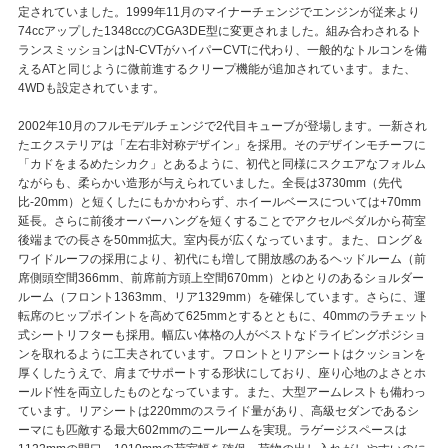
定されていました。1999年11月のマイナーチェンジでエンジンが従来より
74ccアップした1348ccのCGA3DE型に変更されました。組み合わされるト
ランスミッションはN-CVTがハイパーCVTに代わり、一般的なトルコンを備
えるATと同じように微前進するクリープ機能が追加されています。また、
4WDも設定されています。
2002年10月のフルモデルチェンジで2代目キューブが登場します。一新され
たエクステリアは「左右非対称デザイン」を採用。そのデザインモチーフに
「カドをまるめたシカク」とあるように、初代と同様にスクエアなフォルム
ながらも、柔らかい造形が与えられていました。全長は3730mm（先代
比-20mm）と短くしたにもかかわらず、ホイールベースについては+70mm
延長。さらに前後オーバーハングを短くすることでアクセルペダルから荷室
後端までの長さを50mm拡大。室内長が広くなっています。また、ロング＆
ワイドルーフの採用により、初代にも増して開放感のあるヘッドルーム（前
席側頭空間366mm、前席前方頭上空間670mm）とゆとりのあるショルダー
ルーム（フロント1363mm、リア1329mm）を確保しています。さらに、運
転席のヒップポイントを高めて625mmとするとともに、40mmのラチェット
式シートリフターも採用。幅広い体格の人がベストなドライビングポジショ
ンを取れるように工夫されています。フロントとリアシートはクッションを
厚くしたうえで、肩までサポートする形状にしており、座り心地のよさとホ
ールド性を両立したものとなっています。また、大型アームレストも備わっ
ています。リアシートは220mmのスライド量があり、高級セダンであるシ
ーマにも匹敵する最大602mmのニールームを実現。ラゲージスペースは