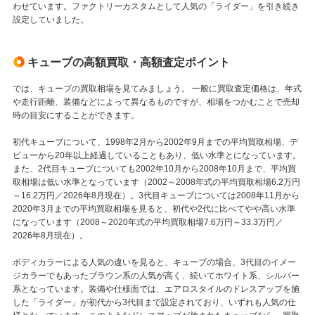
わせています。ファクトリーカスタムとして人気の「ライダー」を引き続き
設定していました。
キューブの高額買取・高額査定ポイント
では、キューブの買取相場を見てみましょう。 一般に買取査定価格は、年式
や走行距離、装備などによって異なるものですが、相場をつかむことで売却
時の目安にすることができます。
初代キューブについて、1998年2月から2002年9月までの平均買取相場、デ
ビューから20年以上経過していることもあり、低い水準とになっています。
また、2代目キューブについても2002年10月から2008年10月まで、平均買
取相場は低い水準となっています（2002～2008年式の平均買取相場6.2万円
～16.2万円／2026年8月現在）。3代目キューブについては2008年11月から
2020年3月までの平均買取相場を見ると、初代や2代に比べてやや高い水準
になっています（2008～2020年式の平均買取相場7.6万円～33.3万円／
2026年8月現在）。
ボディカラーによる人気の違いを見ると、キューブの場合、3代目のイメー
ジカラーでもあったブラウン系の人気が高く、続いてホワイト系、シルバー
系となっています。装備や仕様面では、エアロスタイルのドレスアップを施
した「ライダー」が初代から3代目まで設定されており、いずれも人気の仕