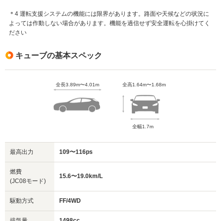
＊4 運転支援システムの機能には限界があります。路面や天候などの状況に
よっては作動しない場合があります。機能を過信せず安全運転を心掛けてく
ださい
キューブの基本スペック
全長3.89m〜4.01m
全高1.64m〜1.68m
全幅1.7m
最高出力
109〜116ps
燃費
15.6〜19.0km/L
(JC08モード)
駆動方式
FF/4WD
排気量
1498cc