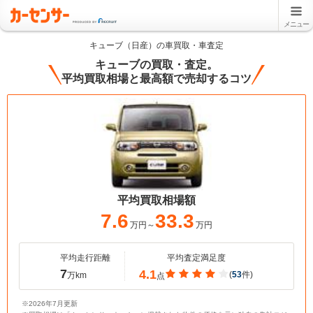
メニュー
キューブ（日産）の車買取・車査定
キューブの買取・査定。
平均買取相場と最高額で売却するコツ
平均買取相場額
7.6
33.3
万円～
万円
平均走行距離
平均査定満足度
7
4.1
(
53
件)
万km
点
※2026年7月更新