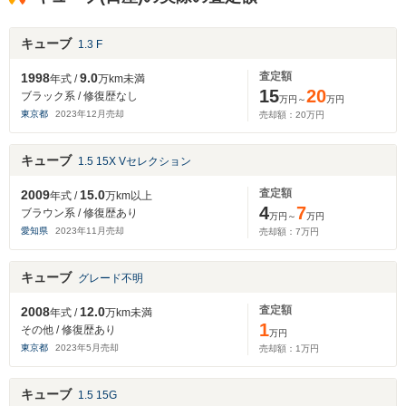
キューブ
1.3 F
査定額
1998
9.0
年式 /
万km未満
15
20
ブラック系 / 修復歴なし
万円～
万円
東京都
2023
年
12
月売却
売却額：
20
万円
キューブ
1.5 15X Vセレクション
査定額
2009
15.0
年式 /
万km以上
4
7
ブラウン系 / 修復歴あり
万円～
万円
愛知県
2023
年
11
月売却
売却額：
7
万円
キューブ
グレード不明
査定額
2008
12.0
年式 /
万km未満
1
その他 / 修復歴あり
万円
東京都
2023
年
5
月売却
売却額：
1
万円
キューブ
1.5 15G