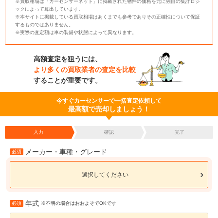
※買取相場は「カーセンサーネット」に掲載された物件の価格を元に独自の集計ロジ
ックによって算出しています。
※本サイトに掲載している買取相場はあくまでも参考でありその正確性について保証
するものではありません。
※実際の査定額は車の装備や状態によって異なります。
高額査定を狙うには、
より多くの買取業者の査定を比較
することが重要です。
今すぐカーセンサーで一括査定依頼して
最高額で売却しましょう！
入力
確認
完了
メーカー・車種・グレード
必須
選択してください
年式
必須
※不明の場合はおおよそでOKです