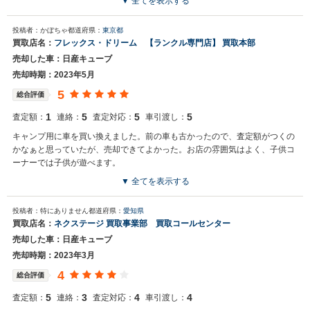
▼ 全てを表示する
買取店からの返信
投稿者：かぼちゃ
都道府県：
東京都
お世話になっております。 株式会社ネクステージでございます。 この
買取店名：
フレックス・ドリーム 【ランクル専門店】 買取本部
度はネクステージをご利用いただきまして誠にありがとうございまし
売却した車：日産キューブ
た。 弊社スタッフの接客をお褒め頂き光栄です。 今後もご満足いただ
けるよう精進してまいります。 スタッフ一同、またのご利用お待ちし
売却時期：2023年5月
ております。
5
総合評価
1
5
5
5
査定額：
連絡：
査定対応：
車引渡し：
キャンプ用に車を買い換えました。前の車も古かったので、査定額がつくの
かなぁと思っていたが、売却できてよかった。お店の雰囲気はよく、子供コ
ーナーでは子供が遊べます。
▼ 全てを表示する
買取店からの返信
投稿者：特にありません
都道府県：
愛知県
この度はおクルマのお乗り換えご相談いただきありがとうございま
買取店名：
ネクステージ 買取事業部 買取コールセンター
す。あわせてご納車おめでとうございます。次のおクルマでも、楽し
売却した車：日産キューブ
んでお乗りいただけると嬉しいです。今後のメンテナンスや気になる
ところがあれば、お気軽にご連絡頂戴できればと思っております。引
売却時期：2023年3月
き続きどうぞよろしくお願いいたします。
4
総合評価
5
3
4
4
査定額：
連絡：
査定対応：
車引渡し：