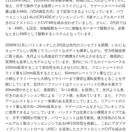
1122mmの間口、1010mmの荷室幅を確保。荷物の出し入れがしやすいのに
加え、片手で操作できる後席シートスライドにより、ラゲージスペースの容
量は最大460L（VDA測定方式）まで拡張できるようになっています。パワ
ーユニットは1.4LのCR14DEガソリンエンジンで、6速マニュアルモード付
きのエクストロニックCVT-M6を組み合わせていました。さらに、2代目では
「e・4WD」も設定。前輪駆動をベースに後輪をモーターで駆動させ、必要
なときに4WDとして駆動するシステムとなっています。
2008年11月にバトンタッチした3代目は先代のコンセプトを踏襲。いかにも
キューブらしい四角くてコンパクトなボディを継承しながら、空力性能改善
に取り組み、先代よりも高速走行での燃費を2％向上させるなど、徹底的に
実用性も追求したモデルとなっています。室内についてもホイールベースを
100mm延長することで居住性を向上させたのに加え、フロントシートのス
ライド量を12mm延長するとともに、60mmのシートリフト量などにより、
小柄なドライバーから大柄なドライバーまで適切な運転姿勢をとることを可
能にしています。定評のソファシートはクッションパッドの厚みを最大で
40mm増やすとともに、座面部に「Sバネ構造」を採用して、先代よりも奥
行きのあるクッション性による「ソファ感」を高めています。また、ドアの
アームレストをシートと一体感のある造形としていました。リアシートのス
ライド量も前方向へ20mm延長させ、ラゲージルームをさらにフレキシブル
に使用できるようにしています。バックドアは従来どおり横開きタイプであ
り、片手で開閉が可能です。パワーユニットは前方吸気、後方排気の1.5Lオ
ールアルミ製ガソリンエンジンであるHR15DE型を搭載し、これにアダプテ
ィブシフトコントロール（ASC）を追加したエクストロニックCVTを組み合