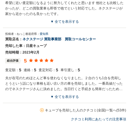
希望に近い査定額になるように努力してくれたと思います 他社とも比較した
かったが、どこの買取業車も即答で他でという対応でした。ネクステージが
家から近かったのも良かったです。
▼ 全てを表示する
買取店からの返信
投稿者：ねっこ
都道府県：
愛知県
お世話になっております。 株式会社ネクステージでございます。 この
買取店名：
ネクステージ 買取事業部 買取コールセンター
度はネクステージをご利用いただきまして誠にありがとうございまし
売却した車：日産キューブ
た。 今後もご満足いただけるよう精進してまいります。 スタッフ一
同、またのご利用お待ちしております。
売却時期：2023年2月
5
総合評価
5
5
5
5
査定額：
連絡：
査定対応：
車引渡し：
夫が在宅のためほとんど車を使わなくなりました。２台のうち1台を売却し
とうという話になり車検も近い古い方の車を売却しました。一番高値だった
のでネスクテージさんに決めました。当日行くと手続きも簡単だったため助
かりました。
▼ 全てを表示する
買取店からの返信
お世話になっております。 株式会社ネクステージでございます。 この
キューブを売却した人のクチコミ(全国)一覧へ(53件)
度はネクステージをご利用いただきまして誠にありがとうございまし
クチコミ利用にあたっての注意事項
た。 今後もご満足いただけるよう精進してまいります。 スタッフ一
同、またのご利用お待ちしております。