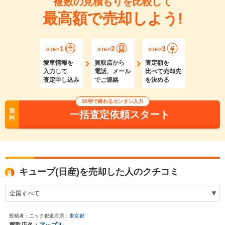
複数の見積もりを比較して
最高額で売却しよう!
1
2
3
STEP
STEP
STEP
愛車情報を
買取店から
査定額を
入力して
電話、メール
比べて売却先
査定申し込み
でご連絡
を決める
90秒で終わるカンタン入力
無
一括査定依頼スタート
料
キューブ(日産)を売却した人のクチコミ
投稿者：ニック
都道府県：
東京都