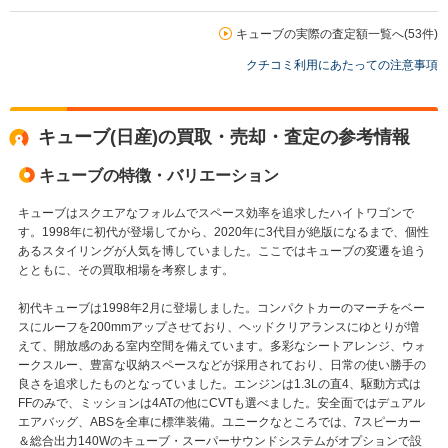
キューブの実際の査定額一覧へ(53件)
クチコミ利用にあたっての注意事項
キューブ(日産)の買取・売却・査定の参考情報
キューブの特徴・バリエーション
キューブはスクエアなフォルムでスペース効率を追求したハイトワゴンで
す。1998年に初代が登場してから、2020年に3代目が絶版になるまで、個性
あるスタイリングが人気を博していました。ここではキューブの変遷を追う
とともに、その買取相場を考察します。
初代キューブは1998年2月に登場しました。コンパクトカーのマーチをベー
スにルーフを200mmアップさせており、ヘッドクリアランスにゆとりが増
えて、開放感のある室内空間を備えています。多彩なシートアレンジ、ウォ
ークスルー、豊富な収納スペースなどが採用されており、日常の使い勝手の
良さを追求したものとなっていました。エンジンは1.3Lの直4、駆動方式は
FFのみで、ミッションは4ATの他にCVTも選べました。安全面ではデュアル
エアバッグ、ABSを全車に標準装備。ユニークなところでは、7スピーカー
＆総合出力140Wのキューブ・スーパーサウンドシステムがオプションで設