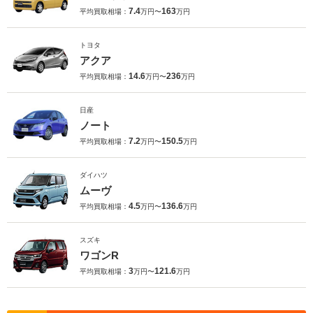
7.4
163
平均買取相場：
万円〜
万円
トヨタ
アクア
14.6
236
平均買取相場：
万円〜
万円
日産
ノート
7.2
150.5
平均買取相場：
万円〜
万円
ダイハツ
ムーヴ
4.5
136.6
平均買取相場：
万円〜
万円
スズキ
ワゴンR
3
121.6
平均買取相場：
万円〜
万円