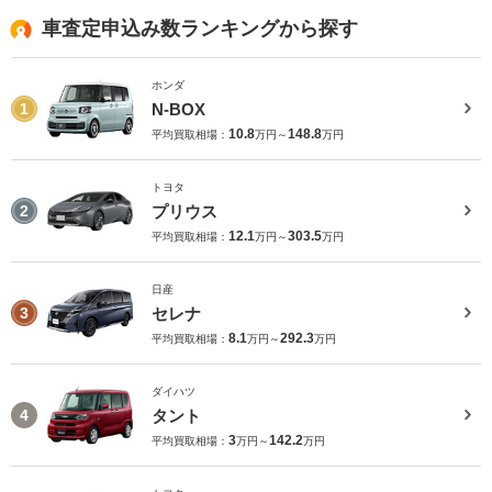
車査定申込み数ランキングから探す
ホンダ
N-BOX
1
10.8
148.8
平均買取相場：
万円～
万円
トヨタ
プリウス
2
12.1
303.5
平均買取相場：
万円～
万円
日産
セレナ
3
8.1
292.3
平均買取相場：
万円～
万円
ダイハツ
タント
4
3
142.2
平均買取相場：
万円～
万円