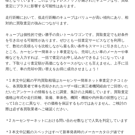
様となっています。このようなドレスアップが施されたキューブなら、買取
査定にプラスに影響する可能性はあります。
走行距離において、低走行距離のキューブはバリューが高い傾向にあり、相
対的に買取査定の強みにつながります。
キューブは個性的で使い勝手の良いトールワゴンです。買取査定でも好条件
を引き出せる可能性があります。ぜひとも一括査定サービスなどを利用し
て、数社の見積もりを比較しながら最も良い条件をスマートに引き出したい
ところ。カーセンサー簡単ネット車査定なら、売却したい車のメーカーや車
種などを入力すれば、一括で査定のお申し込みができるようになっていま
す。下取りより査定額が高価になるケースがないとも言えません。上手に活
用して、車の売却や買い替えをお得に成功させましょう！
＊1 本文中記載の平均買取相場はカーセンサー簡単ネット車査定クチコミか
ら、各買取業者で車を売却されたユーザー様に第三者機関経由でご回答いた
だいたアンケートの情報をもとに調査、集計の上掲載しています。買取査定
価格は年式や走行距離、装備、車体色、機関・機能や内外装の状態などによ
って1台ごとに異なり、その価格を保証するものではありません。ご検討の
際は必ず各買取業者へご確認ください。
＊2 カーセンサーネットにおける問い合わせ数などで人気を判定しています
＊3 本文中記載のスペックはすべて新車発表時のメーカーカタログ値です