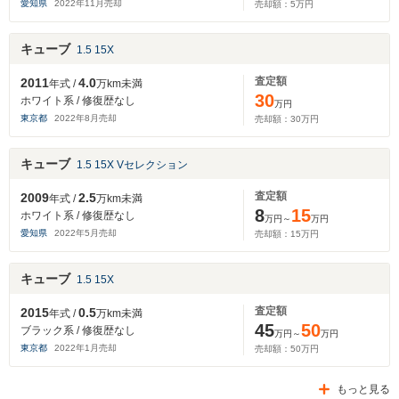
愛知県
2022
年
11
月売却
売却額：
5
万円
キューブ
1.5 15X
査定額
2011
4.0
年式 /
万km未満
30
ホワイト系 / 修復歴なし
万円
東京都
2022
年
8
月売却
売却額：
30
万円
キューブ
1.5 15X Vセレクション
査定額
2009
2.5
年式 /
万km未満
8
15
ホワイト系 / 修復歴なし
万円～
万円
愛知県
2022
年
5
月売却
売却額：
15
万円
キューブ
1.5 15X
査定額
2015
0.5
年式 /
万km未満
45
50
ブラック系 / 修復歴なし
万円～
万円
東京都
2022
年
1
月売却
売却額：
50
万円
もっと見る