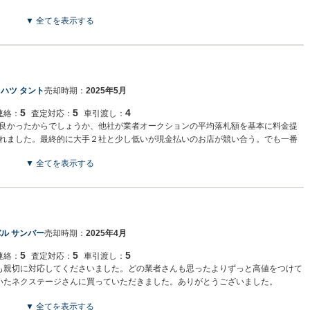
▼ 全てを表示する
ハツ タント
売却時期：
2025年5月
5
5
4
連絡：
査定対応：
車引渡し：
良かったからでしょうか、他社が業者オークションの平均落札額を基本に料金提
れました。最終的に大手２社と少し低いが現金払いのお店が競い合う。でも一番
などの噂や心配もありましたが、盗難車、水没車、メーター改ざん車等でなけれ
▼ 全てを表示する
心との事。営業のYさんも身なり、話し方、質問に対する的確な回答などとても信頼
のですが、これなら車の購入もこちらのお店でお願いすれば入れ替えも楽だった
で別のお店で購入しました。恐らくお客さんから高品質な車を買い取りして販売
だったのかと納得しました。７社からの何件もの電話は正直うんざりしました
ル サンバー
売却時期：
2025年4月
5
5
5
連絡：
査定対応：
車引渡し：
も親切に対応してくださいました。どの業者さんも思ったよりずっと高値をつけて
いたネクステージさんに買っていただきました。ありがとうございました。
▼ 全てを表示する