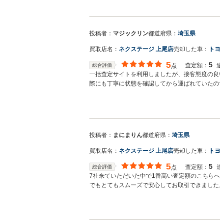
投稿者：
マジックリン
都道府県：
埼玉県
買取店名：
ネクステージ 上尾店
売却した車：
トヨ
5
5
査定額：
総合評価
点
一括査定サイトを利用しましたが、接客態度の良
際にも丁寧に状態を確認してから運ばれていたの
受けた後にも店舗の責任者からも御礼の連絡があ
す‼︎
投稿者：
まにまりん
都道府県：
埼玉県
買取店名：
ネクステージ 上尾店
売却した車：
トヨ
5
5
査定額：
総合評価
点
7社来ていただいた中で1番高い査定額のこちら
でもとてもスムーズで安心してお取引できました