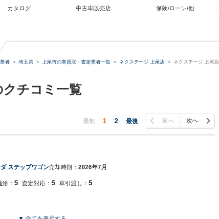
カタログ
中古車販売店
保険/ローン/他
業者
埼玉県
上尾市の車買取・査定業者一覧
ネクステージ 上尾店
ネクステージ 上尾
のクチコミ一覧
1
2
前へ
次へ
最初
最後
ダ ステップワゴン
売却時期：
2026年7月
5
5
5
連絡：
査定対応：
車引渡し：
▼ 全てを表示する