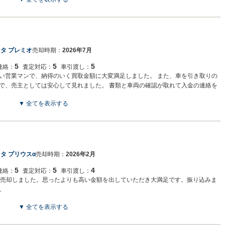
タ プレミオ
売却時期：
2026年7月
5
5
5
連絡：
査定対応：
車引渡し：
い営業マンで、納得のいく買取金額に大変満足しました。 また、車を引き取りの
で、売主としては安心して見れました。 書類と車両の確認が取れて入金の連絡を
りました。 非常に丁寧な対応に嬉しかったです。 次回以降も車の査定を頼みま
▼ 全てを表示する
タ プリウスα
売却時期：
2026年2月
5
5
4
連絡：
査定対応：
車引渡し：
へ売却しました。思ったよりも高い金額を出していただき大満足です。振り込みま
。
▼ 全てを表示する