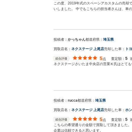
この度、2019年式のスペーシアカスタムの売
いしました。 中でもこちらの担当者さんは、車
と、こちらが大切にしてきた点をしっかり評価し
ところ、147万円という納得の金額で買い取っ
切に乗ってきた愛車を、しっかりと評価してくれ
投稿者：
かっちゃん
都道府県：
埼玉県
買取店名：
ネクステージ 上尾店
売却した車：
トヨ
5
5
査定額：
総合評価
点
ネクステージさいたま中央店の営業Ｋ氏はとても
投稿者：
rucca
都道府県：
埼玉県
買取店名：
ネクステージ 上尾店
売却した車：
ホン
5
5
査定額：
総合評価
点
こちらの希望通りの金額で買取して頂きました。
企業は信頼できると思います。