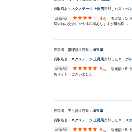
買取店名：
ネクステージ 上尾店
売却した車：
ホン
4
5
査定額：
総合評価
点
契約前の交渉にやや違和感ありますが概ね良い
投稿者：
ぼぼ
都道府県：
埼玉県
買取店名：
ネクステージ 上尾店
売却した車：
ポル
5
5
査定額：
総合評価
点
ありがとうございました
投稿者：
アキ
都道府県：
埼玉県
買取店名：
ネクステージ 上尾店
売却した車：
スズ
5
5
査定額：
総合評価
点