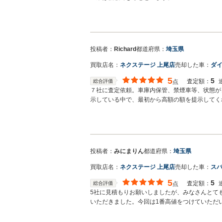
投稿者：
Richard
都道府県：
埼玉県
買取店名：
ネクステージ 上尾店
売却した車：
ダイ
5
5
査定額：
総合評価
点
７社に査定依頼。車庫内保管、禁煙車等、状態が
示している中で、最初から高額の額を提示してく
最初に提示して頂いたこちらのお店へ売却。減額
ば、今現在はJPUC加入店の大手のお店なら安
できる方でした。別の中古車への買い替えだった
なと後で思いました。値段がちょっと高かったの
しているから、他社よりちょっと高めの値段設定
投稿者：
みにまりん
都道府県：
埼玉県
が、時給と考えれば全然Ｏｋでした。
買取店名：
ネクステージ 上尾店
売却した車：
スバ
5
5
査定額：
総合評価
点
5社に見積もりお願いしましたが、みなさんとて
いただきました。今回は1番高値をつけていただ