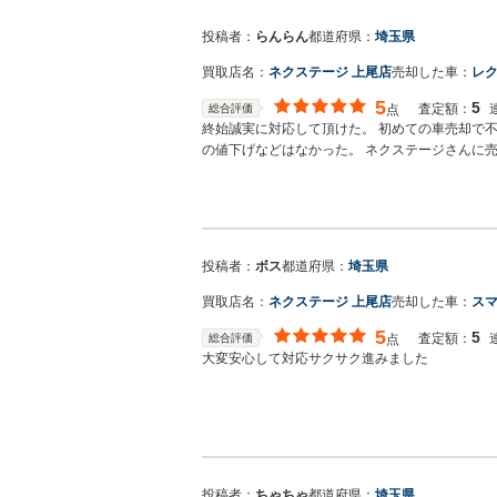
投稿者：
らんらん
都道府県：
埼玉県
買取店名：
ネクステージ 上尾店
売却した車：
レク
5
5
査定額：
総合評価
点
終始誠実に対応して頂けた。 初めての車売却で
の値下げなどはなかった。 ネクステージさんに
投稿者：
ボス
都道府県：
埼玉県
買取店名：
ネクステージ 上尾店
売却した車：
スマ
5
5
査定額：
総合評価
点
大変安心して対応サクサク進みました
投稿者：
ちゃちゃ
都道府県：
埼玉県