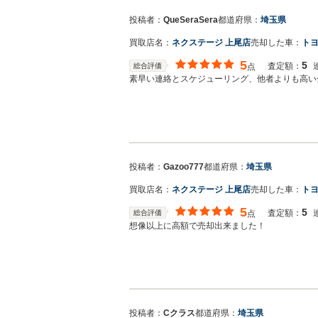
投稿者：
QueSeraSera
都道府県：
埼玉県
買取店名：
ネクステージ 上尾店
売却した車：
トヨ
5
5
査定額：
総合評価
点
素早い連絡とスケジューリング、他者よりも高い
投稿者：
Gazoo777
都道府県：
埼玉県
買取店名：
ネクステージ 上尾店
売却した車：
トヨ
5
5
査定額：
総合評価
点
想像以上に高額で売却出来ました！
投稿者：
Cクラス
都道府県：
埼玉県