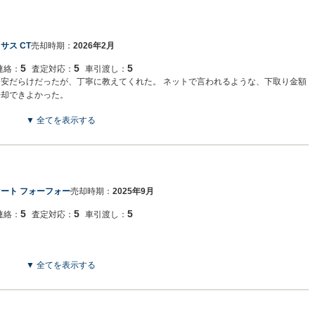
サス CT
売却時期：
2026年2月
5
5
5
連絡：
査定対応：
車引渡し：
不安だらけだったが、丁寧に教えてくれた。 ネットで言われるような、下取り金額
売却できよかった。
▼ 全てを表示する
ート フォーフォー
売却時期：
2025年9月
5
5
5
連絡：
査定対応：
車引渡し：
▼ 全てを表示する