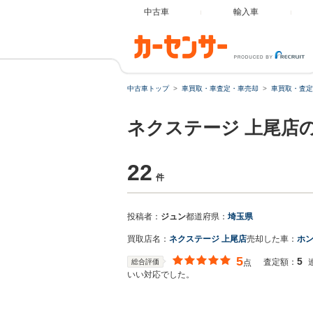
中古車
輸入車
中古車トップ
車買取・車査定・車売却
車買取・査定
ネクステージ 上尾店
22
件
投稿者：
ジュン
都道府県：
埼玉県
買取店名：
ネクステージ 上尾店
売却した車：
ホン
5
5
査定額：
総合評価
点
いい対応でした。