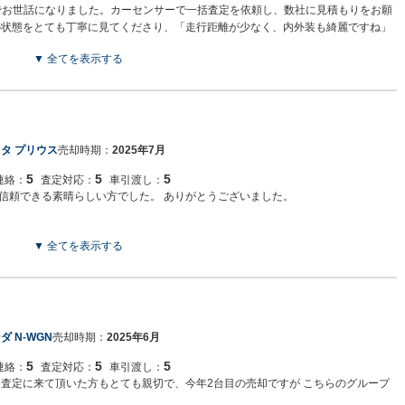
却でお世話になりました。カーセンサーで一括査定を依頼し、数社に見積もりをお願
の状態をとても丁寧に見てくださり、「走行距離が少なく、内外装も綺麗ですね」
てくれたのが嬉しかったです。 他社さんで提示いただいた144万円という金額の
▼ 全てを表示する
ていただけました。説明も明快で、終始安心して取引を進めることができました。大
る信頼できるお店です。ありがとうございました。
タ プリウス
売却時期：
2025年7月
5
5
5
連絡：
査定対応：
車引渡し：
信頼できる素晴らしい方でした。 ありがとうございました。
▼ 全てを表示する
ダ N-WGN
売却時期：
2025年6月
5
5
5
連絡：
査定対応：
車引渡し：
 査定に来て頂いた方もとても親切で、今年2台目の売却ですが こちらのグループ