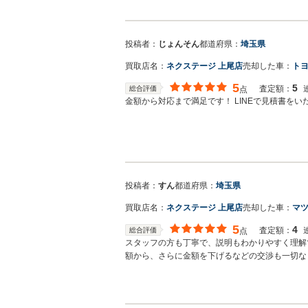
投稿者：
じょんそん
都道府県：
埼玉県
買取店名：
ネクステージ 上尾店
売却した車：
トヨ
5
5
査定額：
総合評価
点
金額から対応まで満足です！ LINEで見積書を
投稿者：
すん
都道府県：
埼玉県
買取店名：
ネクステージ 上尾店
売却した車：
マツ
5
4
査定額：
総合評価
点
スタッフの方も丁寧で、説明もわかりやすく理解
額から、さらに金額を下げるなどの交渉も一切な