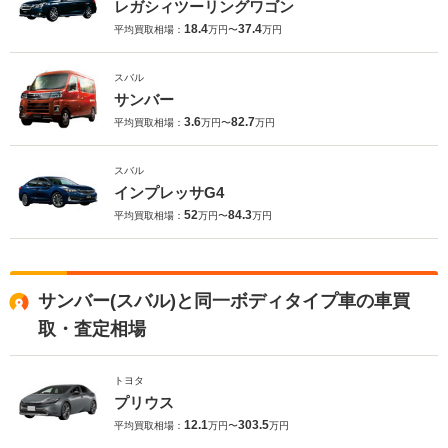
レガシィツーリングワゴン
18.4
37.4
平均買取相場：
万円〜
万円
スバル
サンバー
3.6
82.7
平均買取相場：
万円〜
万円
スバル
インプレッサG4
52
84.3
平均買取相場：
万円〜
万円
サンバー(スバル)と同一ボディタイプ車の車買
取・査定相場
トヨタ
プリウス
12.1
303.5
平均買取相場：
万円〜
万円