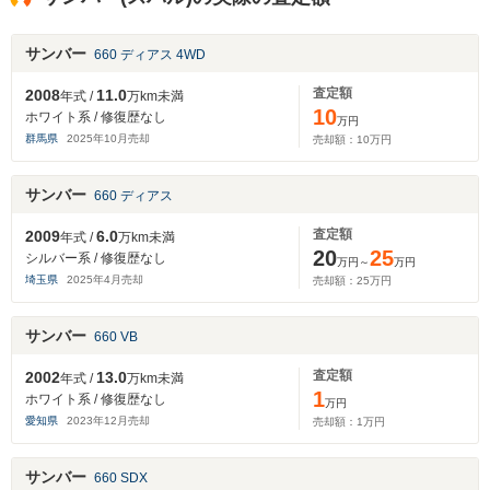
サンバー
660 ディアス 4WD
査定額
2008
11.0
年式 /
万km未満
10
ホワイト系 / 修復歴なし
万円
群馬県
2025
年
10
月売却
売却額：
10
万円
サンバー
660 ディアス
査定額
2009
6.0
年式 /
万km未満
20
25
シルバー系 / 修復歴なし
万円～
万円
埼玉県
2025
年
4
月売却
売却額：
25
万円
サンバー
660 VB
査定額
2002
13.0
年式 /
万km未満
1
ホワイト系 / 修復歴なし
万円
愛知県
2023
年
12
月売却
売却額：
1
万円
サンバー
660 SDX