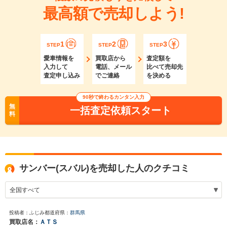
最高額で売却しよう!
1
2
3
STEP
STEP
STEP
愛車情報を
買取店から
査定額を
入力して
電話、メール
比べて売却先
査定申し込み
でご連絡
を決める
90秒で終わるカンタン入力
無
一括査定依頼スタート
料
サンバー(スバル)を売却した人のクチコミ
投稿者：ふじみ
都道府県：
群馬県
買取店名：
ＡＴＳ