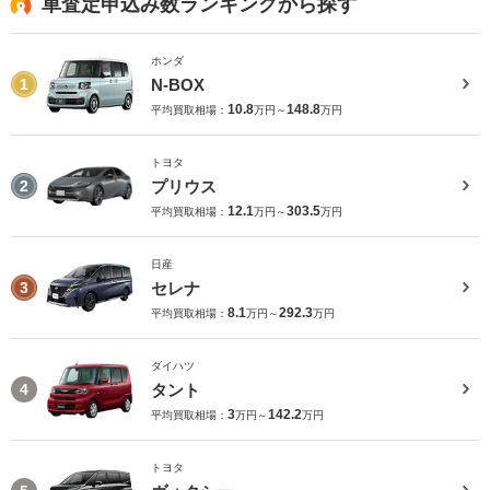
車査定申込み数ランキングから探す
ホンダ
N-BOX
1
10.8
148.8
平均買取相場：
万円～
万円
トヨタ
プリウス
2
12.1
303.5
平均買取相場：
万円～
万円
日産
セレナ
3
8.1
292.3
平均買取相場：
万円～
万円
ダイハツ
タント
4
3
142.2
平均買取相場：
万円～
万円
トヨタ