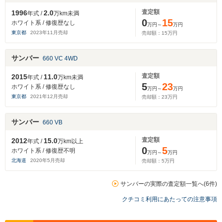
査定額
1996
2.0
年式 /
万km未満
0
15
ホワイト系 / 修復歴なし
万円～
万円
東京都
2023
年
11
月売却
売却額：
15
万円
サンバー
660 VC 4WD
査定額
2015
11.0
年式 /
万km未満
5
23
ホワイト系 / 修復歴なし
万円～
万円
東京都
2021
年
12
月売却
売却額：
23
万円
サンバー
660 VB
査定額
2012
15.0
年式 /
万km以上
0
5
ホワイト系 / 修復歴不明
万円～
万円
北海道
2020
年
5
月売却
売却額：
5
万円
サンバーの実際の査定額一覧へ(6件)
クチコミ利用にあたっての注意事項