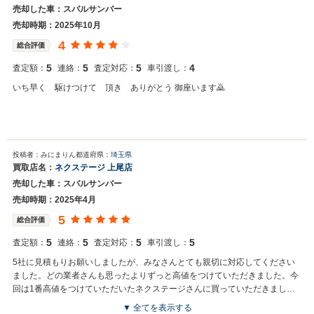
売却した車：スバルサンバー
売却時期：2025年10月
4
総合評価
5
5
5
4
査定額：
連絡：
査定対応：
車引渡し：
いち早く 駆けつけて 頂き ありがとう 御座います🙇
投稿者：みにまりん
都道府県：
埼玉県
買取店名：
ネクステージ 上尾店
売却した車：スバルサンバー
売却時期：2025年4月
5
総合評価
5
5
5
5
査定額：
連絡：
査定対応：
車引渡し：
5社に見積もりお願いしましたが、みなさんとても親切に対応してください
ました。どの業者さんも思ったよりずっと高値をつけていただきました。今
回は1番高値をつけていただいたネクステージさんに買っていただきまし
た。ありがとうございました。
▼ 全てを表示する