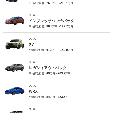
26.9
209.1
平均買取相場：
万円〜
万円
スバル
インプレッサハッチバック
88.8
129.7
平均買取相場：
万円〜
万円
スバル
XV
67.4
148.9
平均買取相場：
万円〜
万円
スバル
レガシィアウトバック
49
263.2
平均買取相場：
万円〜
万円
スバル
WRX
84
323.5
平均買取相場：
万円〜
万円
スバル