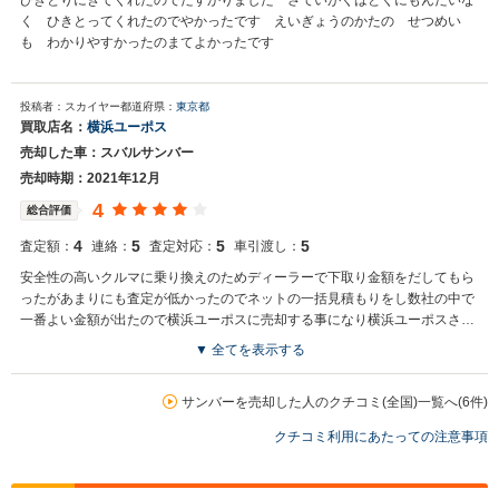
ひきとりにきてくれたのでたすかりました さていがくはとくにもんだいな
く ひきとってくれたのでやかったです えいぎょうのかたの せつめい
も わかりやすかったのまてよかったです
投稿者：スカイヤー
都道府県：
東京都
買取店名：
横浜ユーポス
売却した車：スバルサンバー
売却時期：2021年12月
4
総合評価
4
5
5
5
査定額：
連絡：
査定対応：
車引渡し：
安全性の高いクルマに乗り換えのためディーラーで下取り金額をだしてもら
ったがあまりにも査定が低かったのでネットの一括見積もりをし数社の中で
一番よい金額が出たので横浜ユーポスに売却する事になり横浜ユーポスさん
が買いたいという誠意が一番あった
▼ 全てを表示する
サンバーを売却した人のクチコミ(全国)一覧へ(6件)
クチコミ利用にあたっての注意事項