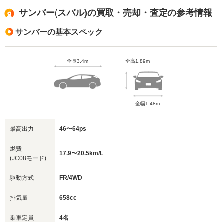
サンバー(スバル)の買取・売却・査定の参考情報
サンバーの基本スペック
全長3.4m
全高1.89m
全幅1.48m
最高出力
46〜64ps
燃費
17.9〜20.5km/L
(JC08モード)
駆動方式
FR/4WD
排気量
658cc
乗車定員
4名