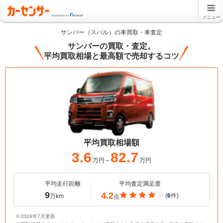
メニュー
サンバー（スバル）の車買取・車査定
サンバーの買取・査定。
平均買取相場と最高額で売却するコツ
平均買取相場額
3.6
82.7
万円～
万円
平均走行距離
平均査定満足度
9
4.2
(
6
件)
万km
点
※2026年7月更新