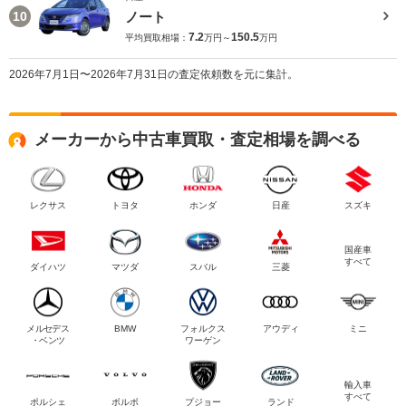
ノート
10
7.2
150.5
平均買取相場：
万円～
万円
2026年7月1日〜2026年7月31日の査定依頼数を元に集計。
メーカーから中古車買取・査定相場を調べる
レクサス
トヨタ
ホンダ
日産
スズキ
国産車
すべて
ダイハツ
マツダ
スバル
三菱
メルセデス
BMW
フォルクス
アウディ
ミニ
・ベンツ
ワーゲン
輸入車
すべて
ポルシェ
ボルボ
プジョー
ランド