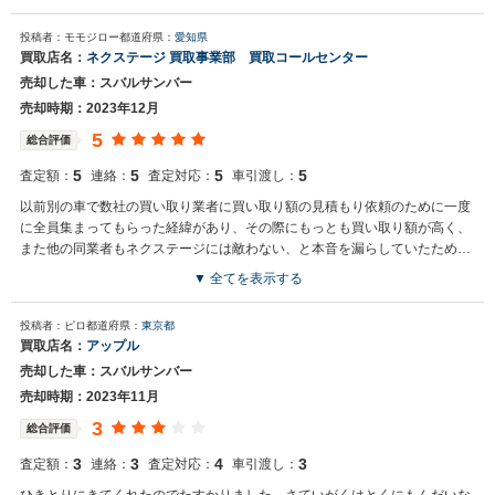
買取店からの返信
投稿者：モモジロー
都道府県：
愛知県
お世話になっております。 株式会社ネクステージでございます。 この
買取店名：
ネクステージ 買取事業部 買取コールセンター
度はネクステージをご利用いただきまして誠にありがとうございまし
売却した車：スバルサンバー
た。 弊社ではサンバーのようなスバルの専門店を展開している関係も
あり、大変得意な車種となっております。スバルの他にもミニバンや
売却時期：2023年12月
輸入車、軽自動車などの各種専門店を展開しているため、また機会が
5
総合評価
ございましたら是非お力添えできれば幸いでございます。 今後とも宜
しくお願い申し上げます。
5
5
5
5
査定額：
連絡：
査定対応：
車引渡し：
以前別の車で数社の買い取り業者に買い取り額の見積もり依頼のために一度
に全員集まってもらった経緯があり、その際にもっとも買い取り額が高く、
また他の同業者もネクステージには敵わない、と本音を漏らしていたため、
今回はネクステージ一択でした。
▼ 全てを表示する
買取店からの返信
投稿者：ピロ
都道府県：
東京都
お世話になっております。 株式会社ネクステージでございます。 この
買取店名：
アップル
度はネクステージをご利用いただきまして誠にありがとうございまし
売却した車：スバルサンバー
た。 今後もご満足いただけるよう精進してまいります。 スタッフ一
同、またのご利用お待ちしております。
売却時期：2023年11月
3
総合評価
3
3
4
3
査定額：
連絡：
査定対応：
車引渡し：