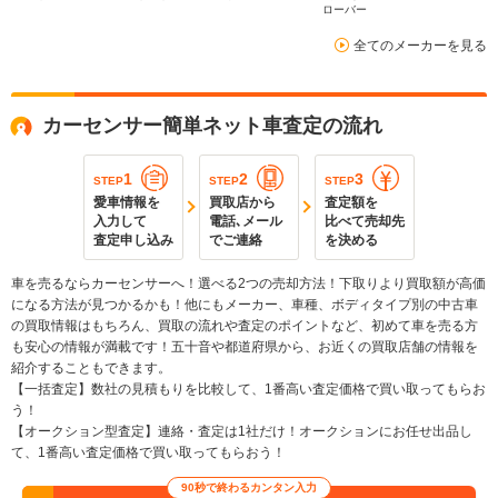
ローバー
全てのメーカーを見る
カーセンサー簡単ネット車査定の流れ
1
2
3
STEP
STEP
STEP
愛車情報を
買取店から
査定額を
入力して
電話､メール
比べて売却先
査定申し込み
でご連絡
を決める
車を売るならカーセンサーへ！選べる2つの売却方法！下取りより買取額が高価
になる方法が見つかるかも！他にもメーカー、車種、ボディタイプ別の中古車
の買取情報はもちろん、買取の流れや査定のポイントなど、初めて車を売る方
も安心の情報が満載です！五十音や都道府県から、お近くの買取店舗の情報を
紹介することもできます。
【一括査定】数社の見積もりを比較して、1番高い査定価格で買い取ってもらお
う！
【オークション型査定】連絡・査定は1社だけ！オークションにお任せ出品し
て、1番高い査定価格で買い取ってもらおう！
90秒で終わるカンタン入力