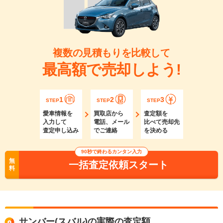
複数の見積もりを比較して
最高額で売却しよう!
1
2
3
STEP
STEP
STEP
愛車情報を
買取店から
査定額を
入力して
電話、メール
比べて売却先
査定申し込み
でご連絡
を決める
90秒で終わるカンタン入力
無
一括査定依頼スタート
料
サンバー(スバル)の実際の査定額