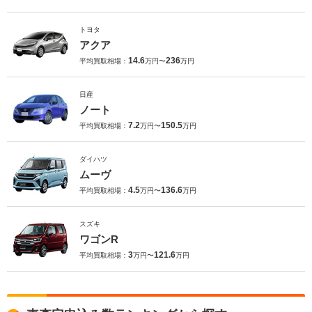
トヨタ
アクア
14.6
236
平均買取相場：
万円〜
万円
日産
ノート
7.2
150.5
平均買取相場：
万円〜
万円
ダイハツ
ムーヴ
4.5
136.6
平均買取相場：
万円〜
万円
スズキ
ワゴンR
3
121.6
平均買取相場：
万円〜
万円