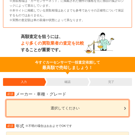
※買取相場は「カーセンサーネット」に掲載された物件の価格を元に独自の集計ロジ
ックによって算出しています。
※本サイトに掲載している買取相場はあくまでも参考でありその正確性について保証
するものではありません。
※実際の査定額は車の装備や状態によって異なります。
高額査定を狙うには、
より多くの買取業者の査定を比較
することが重要です。
今すぐカーセンサーで一括査定依頼して
最高額で売却しましょう！
入力
確認
完了
メーカー・車種・グレード
必須
選択してください
年式
必須
※不明の場合はおおよそでOKです