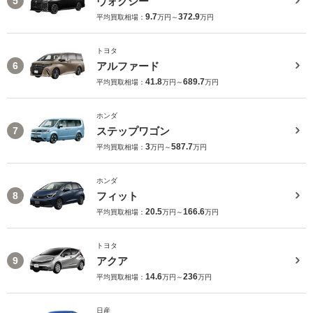
ヴォクシー
5
9.7
372.9
平均買取相場：
万円～
万円
トヨタ
アルファード
6
41.8
689.7
平均買取相場：
万円～
万円
ホンダ
ステップワゴン
7
3
587.7
平均買取相場：
万円～
万円
ホンダ
フィット
8
20.5
166.6
平均買取相場：
万円～
万円
トヨタ
アクア
9
14.6
236
平均買取相場：
万円～
万円
日産