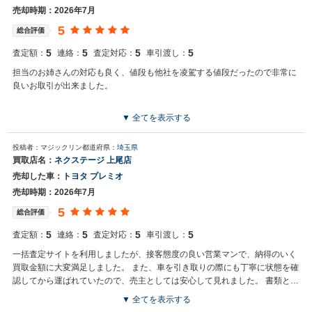
売却時期：2026年7月
5
総合評価
5
5
5
5
査定額：
連絡：
査定対応：
車引渡し：
担当のお姉さんの対応も良く、値段も他社を凌駕する値段だったので非常に
良いお取引が出来ました。
▼ 全てを表示する
投稿者：マジックリン
都道府県：
埼玉県
買取店名：
ネクステージ 上尾店
売却した車：
トヨタ プレミオ
売却時期：2026年7月
5
総合評価
5
5
5
5
査定額：
連絡：
査定対応：
車引渡し：
一括査定サイトを利用しましたが、接客態度の良い営業マンで、納得のいく
買取金額に大変満足しました。 また、車を引き取りの際にも丁寧に状態を確
認してから運ばれていたので、売主としては安心して見れました。 書類と車
両の確認が取れて入金の連絡を受けた後にも店舗の責任者からも御礼の連絡
▼ 全てを表示する
がありました。 非常に丁寧な対応に嬉しかったです。 次回以降も車の査定