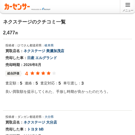
メニュー
ネクステージのクチコミ一覧
2,477
件
投稿者：ひでさん
都道府県：
岐阜県
買取店名：
ネクステージ 美濃加茂店
売却した車：
日産 エルグランド
売却時期：2026年8月
4
総合評価
5
5
5
3
査定額：
連絡：
査定対応：
車引渡し：
良い買取額を提示してくれた、手放し時期が良かったのだろう。
投稿者：ダンガン
都道府県：
大分県
買取店名：
ネクステージ 大分店
売却した車：
トヨタ bB