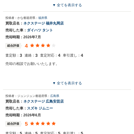
は、陸送で引き取りに来れれる業者さんの対応しだいですかね。 ネクステー
▼ 全てを表示する
ジさま、丁寧なご対応ありがとうございました。
投稿者：かな
都道府県：
福井県
買取店名：
ネクステージ 福井丸岡店
売却した車：
ダイハツ タント
売却時期：2026年7月
4
総合評価
3
3
4
4
査定額：
連絡：
査定対応：
車引渡し：
売却の相談でお願いいたします。
▼ 全てを表示する
投稿者：ジュンジュン
都道府県：
広島県
買取店名：
ネクステージ 広島安芸店
売却した車：
スズキ ジムニー
売却時期：2026年6月
5
総合評価
5
5
5
5
査定額：
連絡：
査定対応：
車引渡し：