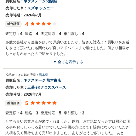
買取店名：
ネクステージ 池袋店
売却した車：
スズキ ジムニー
売却時期：2026年7月
4
総合評価
4
4
4
4
査定額：
連絡：
査定対応：
車引渡し：
多数の会社から連絡を頂いて戸惑いましたが、皆さん対応よく買取りをお断
りさせて頂いたにも関わらず良いアドバイスまで頂けました。何より相場が
しっかりわかったので助かりました。
▼ 全てを表示する
投稿者：けん
都道府県：
熊本県
買取店名：
ネクステージ 熊本東店
売却した車：
三菱 eKクロススペース
売却時期：2026年7月
5
総合評価
4
3
5
3
査定額：
連絡：
査定対応：
車引渡し：
とても良い営業さんが来てくれました。 以前、お世話になった方は対応に困
る事をおっしゃっる若い方でしたが今回の方はとても親身になっていただき
人柄も良く気持ちよく売却出来ました。 ありがとうございました。 あと