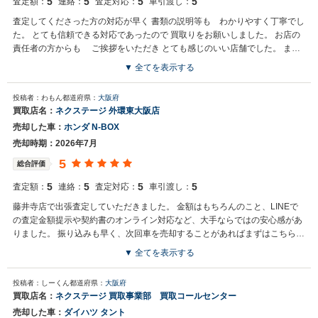
5
5
5
5
査定額：
連絡：
査定対応：
車引渡し：
査定してくださった方の対応が早く 書類の説明等も わかりやすく丁寧でし
た。 とても信頼できる対応であったので 買取りをお願いしました。 お店の
責任者の方からも ご挨拶をいただき とても感じのいい店舗でした。 また
お世話になりたいと思います。
▼ 全てを表示する
投稿者：わもん
都道府県：
大阪府
買取店名：
ネクステージ 外環東大阪店
売却した車：
ホンダ N-BOX
売却時期：2026年7月
5
総合評価
5
5
5
5
査定額：
連絡：
査定対応：
車引渡し：
藤井寺店で出張査定していただきました。 金額はもちろんのこと、LINEで
の査定金額提示や契約書のオンライン対応など、大手ならではの安心感があ
りました。 振り込みも早く、次回車を売却することがあればまずはこちらで
お願いしようと思います。
▼ 全てを表示する
投稿者：しーくん
都道府県：
大阪府
買取店名：
ネクステージ 買取事業部 買取コールセンター
売却した車：
ダイハツ タント