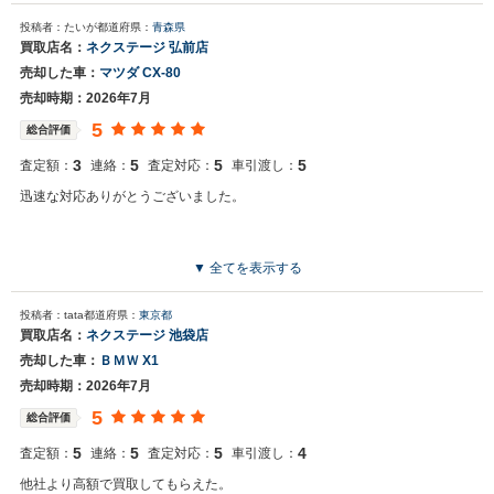
を頼みます‼︎
投稿者：たいが
都道府県：
青森県
買取店名：
ネクステージ 弘前店
売却した車：
マツダ CX-80
売却時期：2026年7月
5
総合評価
3
5
5
5
査定額：
連絡：
査定対応：
車引渡し：
迅速な対応ありがとうございました。
▼ 全てを表示する
投稿者：tata
都道府県：
東京都
買取店名：
ネクステージ 池袋店
売却した車：
ＢＭＷ X1
売却時期：2026年7月
5
総合評価
5
5
5
4
査定額：
連絡：
査定対応：
車引渡し：
他社より高額で買取してもらえた。