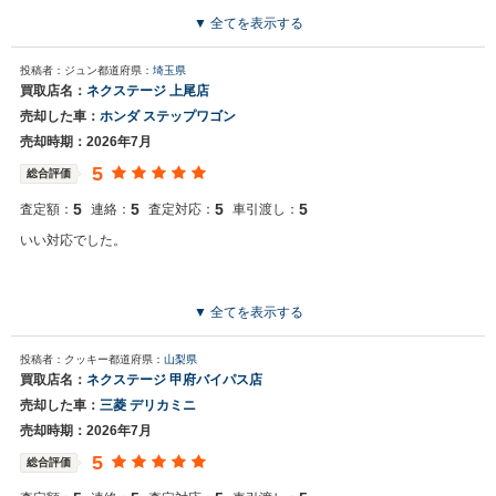
▼ 全てを表示する
投稿者：ジュン
都道府県：
埼玉県
買取店名：
ネクステージ 上尾店
売却した車：
ホンダ ステップワゴン
売却時期：2026年7月
5
総合評価
5
5
5
5
査定額：
連絡：
査定対応：
車引渡し：
いい対応でした。
▼ 全てを表示する
投稿者：クッキー
都道府県：
山梨県
買取店名：
ネクステージ 甲府バイパス店
売却した車：
三菱 デリカミニ
売却時期：2026年7月
5
総合評価