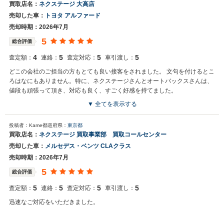
買取店名：
ネクステージ 大高店
売却した車：
トヨタ アルファード
売却時期：2026年7月
5
総合評価
4
5
5
5
査定額：
連絡：
査定対応：
車引渡し：
どこの会社のご担当の方もとても良い接客をされました。 文句を付けるとこ
ろはなにもありません。特に、ネクステージさんとオートバックスさんは、
値段も頑張って頂き、対応も良く、すごく好感を持てました。
▼ 全てを表示する
投稿者：Kame
都道府県：
東京都
買取店名：
ネクステージ 買取事業部 買取コールセンター
売却した車：
メルセデス・ベンツ CLAクラス
売却時期：2026年7月
5
総合評価
5
5
5
5
査定額：
連絡：
査定対応：
車引渡し：
迅速なご対応をいただきました。