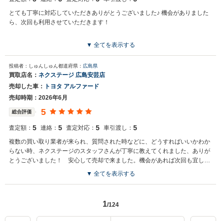
とても丁寧に対応していただきありがとうございました♪ 機会がありました
ら、次回も利用させていただきます！
▼ 全てを表示する
投稿者：しゅんしゅん
都道府県：
広島県
買取店名：
ネクステージ 広島安芸店
売却した車：
トヨタ アルファード
売却時期：2026年6月
5
総合評価
5
5
5
5
査定額：
連絡：
査定対応：
車引渡し：
複数の買い取り業者が来られ、質問された時などに、どうすればいいかわか
らない時、ネクステージのスタッフさんが丁寧に教えてくれました、ありが
とうございました！ 安心して売却で来ました。機会があれば次回も宜しく
お願いしたいと思います！
▼ 全てを表示する
1
/124