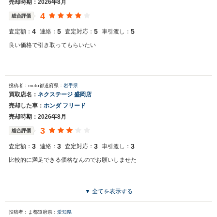
売却時期：2026年8月
4
総合評価
4
5
5
5
査定額：
連絡：
査定対応：
車引渡し：
良い価格で引き取ってもらいたい
投稿者：moto
都道府県：
岩手県
買取店名：
ネクステージ 盛岡店
売却した車：
ホンダ フリード
売却時期：2026年8月
3
総合評価
3
3
3
3
査定額：
連絡：
査定対応：
車引渡し：
比較的に満足できる価格なんのでお願いしませた
▼ 全てを表示する
投稿者：ま
都道府県：
愛知県