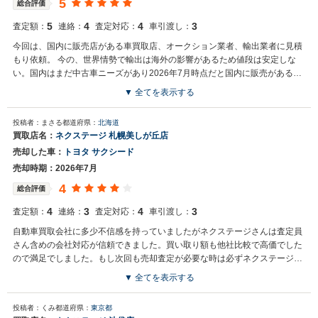
5
総合評価
5
4
4
3
査定額：
連絡：
査定対応：
車引渡し：
今回は、国内に販売店がある車買取店、オークション業者、輸出業者に見積
もり依頼。 今の、世界情勢で輸出は海外の影響があるため値段は安定しな
い。国内はまだ中古車ニーズがあり2026年7月時点だと国内に販売がある店
舗の買取店がよかった。特に、ネクステージは別格でそれに追随する形でウ
▼ 全てを表示する
ィーカーズでした。車車種によっては買取店でも強い、弱いあるのでご自身
の車で試してみる価値ありです。私は、SUVだったのてネクステージさんに
投稿者：まさる
都道府県：
北海道
決定して満足いく値段でした
買取店名：
ネクステージ 札幌美しが丘店
売却した車：
トヨタ サクシード
売却時期：2026年7月
4
総合評価
4
3
4
3
査定額：
連絡：
査定対応：
車引渡し：
自動車買取会社に多少不信感を持っていましたがネクステージさんは査定員
さん含めの会社対応が信頼できました。買い取り額も他社比較で高価でした
ので満足でしました。もし次回も売却査定が必要な時は必ずネクステージさ
んにお願いするつもりです。
▼ 全てを表示する
投稿者：くみ
都道府県：
東京都