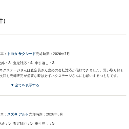
件）
た車：
トヨタ サクシード
売却時期：
2026年7月
3
4
3
連絡：
査定対応：
車引渡し：
ネクステージさんは査定員さん含めの会社対応が信頼できました。買い取り額も
次回も売却査定が必要な時は必ずネクステージさんにお願いするつもりです。
▼ 全てを表示する
でございます。この度はネクステージをご利用いただきまして誠にありがとうご
栄です。今後もご満足いただけるよう精進してまいります。スタッフ一同、また
た車：
スズキ アルト
売却時期：
2026年3月
5
5
5
連絡：
査定対応：
車引渡し：