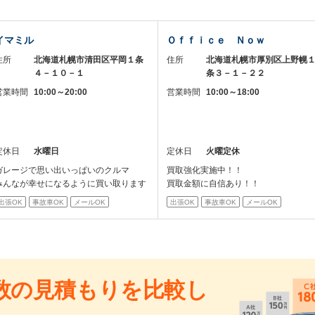
イマミル
Ｏｆｆｉｃｅ Ｎｏｗ
住所
北海道札幌市清田区平岡１条
住所
北海道札幌市厚別区上野幌
４－１０－１
条３－１－２２
営業時間
10:00～20:00
営業時間
10:00～18:00
定休日
水曜日
定休日
火曜定休
ガレージで思い出いっぱいのクルマ
買取強化実施中！！
みんなが幸せになるように買い取ります
買取金額に自信あり！！
出張OK
事故車OK
メールOK
出張OK
事故車OK
メールOK
数の見積もりを比較し