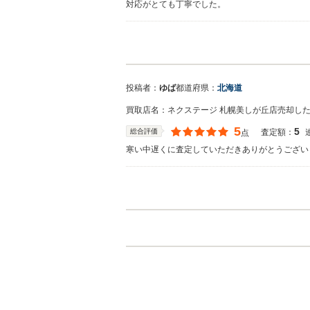
対応がとても丁寧でした。
買取店からの返信
お世話になっております。 株式会社ネクステー
ざいました。 弊社スタッフの接客をお褒め頂き光
のご利用お待ちしております。
投稿者：
ゆば
都道府県：
北海道
買取店名：
ネクステージ 札幌美しが丘店
売却し
5
5
総合評価
査定額：
点
寒い中遅くに査定していただきありがとうござい
買取店からの返信
お世話になっております。 株式会社ネクステー
ざいました。 今後もご満足いただけるよう精進