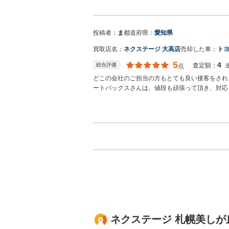
お世話になっております。株式会社ネクステージ
ざいました。弊社ではフリードのようなミニバン
ンの他にも輸入車やSUV、軽自動車などの各種
投稿者：
ま
都道府県：
愛知県
でございます。今後とも宜しくお願い申し上げま
買取店名：
ネクステージ 大高店
売却した車：
トヨ
5
4
総合評価
査定額：
点
どこの会社のご担当の方もとても良い接客をされ
ートバックスさんは、値段も頑張って頂き、対応
買取店からの返信
お世話になっております。株式会社ネクステージ
ざいました。弊社ではアルファードのようなミニ
ニバンの他にも輸入車やSUV、軽自動車などの
幸いでございます。今後とも宜しくお願い申し上
ネクステージ 札幌美しが