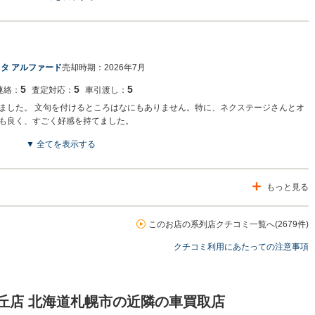
でございます。この度はネクステージをご利用いただきまして誠にありがとうご
の専門店を展開している関係もあり、大変得意な車種となっております。ミニバ
専門店を展開しているため、また機会がございましたら是非お力添えできれば幸い
す。
タ アルファード
売却時期：
2026年7月
5
5
5
連絡：
査定対応：
車引渡し：
ました。 文句を付けるところはなにもありません。特に、ネクステージさんとオ
も良く、すごく好感を持てました。
▼ 全てを表示する
でございます。この度はネクステージをご利用いただきまして誠にありがとうご
もっと見る
バンの専門店を展開している関係もあり、大変得意な車種となっております。ミ
各種専門店を展開しているため、また機会がございましたら是非お力添えできれば
げます。
このお店の系列店クチコミ一覧へ(2679件)
クチコミ利用にあたっての注意事項
丘店 北海道札幌市の近隣の車買取店