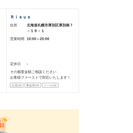
Ｒｉｓｕｓ
１
住所
北海道札幌市厚別区厚別南７
－１６－１
営業時間
10:00～20:00
定休日
-
その都度金額ご相談ください
お客様ファーストで対応いたします！
出張OK
事故車OK
メールOK