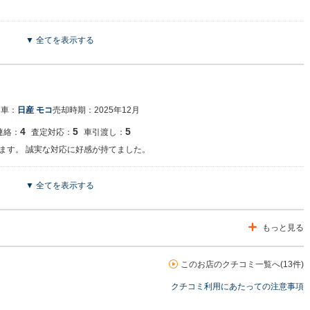
▼ 全てを表示する
ジでございます。 この度はネクステージをご利用いただきまして誠にありがとうご
栄です。 今後もご満足いただけるよう精進してまいります。 スタッフ一同、また
た車：
日産 モコ
売却時期：
2025年12月
4
5
5
連絡：
査定対応：
車引渡し：
ます。 誠実な対応に好感が持てました。
▼ 全てを表示する
ジでございます。 この度はネクステージをご利用いただきまして誠にありがとうご
してまいります。 スタッフ一同、またのご利用お待ちしております。
もっと見る
このお店のクチコミ一覧へ(13件)
クチコミ利用にあたっての注意事項