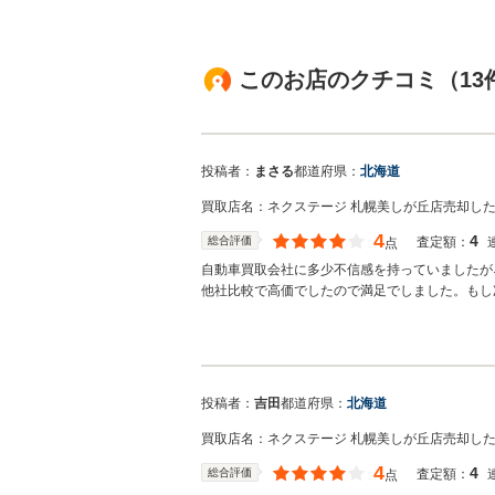
このお店のクチコミ（13
投稿者：
まさる
都道府県：
北海道
買取店名：
ネクステージ 札幌美しが丘店
売却し
4
4
総合評価
査定額：
点
自動車買取会社に多少不信感を持っていましたが
他社比較で高価でしたので満足でしました。もし
買取店からの返信
お世話になっております。株式会社ネクステージ
ざいました。弊社スタッフの接客をお褒め頂き光
投稿者：
吉田
都道府県：
北海道
のご利用お待ちしております。
買取店名：
ネクステージ 札幌美しが丘店
売却し
4
4
総合評価
査定額：
点