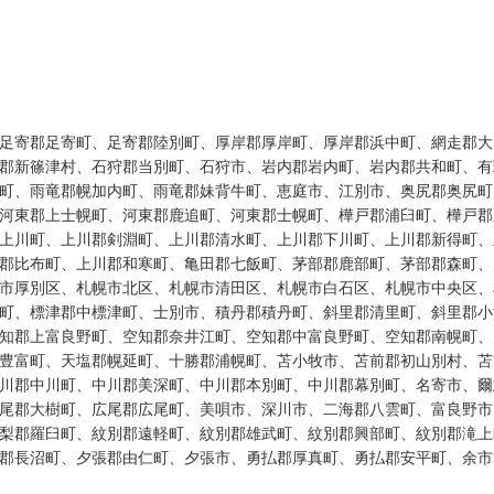
足寄郡足寄町、足寄郡陸別町、厚岸郡厚岸町、厚岸郡浜中町、網走郡大
郡新篠津村、石狩郡当別町、石狩市、岩内郡岩内町、岩内郡共和町、有
町、雨竜郡幌加内町、雨竜郡妹背牛町、恵庭市、江別市、奥尻郡奥尻町
河東郡上士幌町、河東郡鹿追町、河東郡士幌町、樺戸郡浦臼町、樺戸郡
上川町、上川郡剣淵町、上川郡清水町、上川郡下川町、上川郡新得町、
郡比布町、上川郡和寒町、亀田郡七飯町、茅部郡鹿部町、茅部郡森町、
市厚別区、札幌市北区、札幌市清田区、札幌市白石区、札幌市中央区、
町、標津郡中標津町、士別市、積丹郡積丹町、斜里郡清里町、斜里郡小
知郡上富良野町、空知郡奈井江町、空知郡中富良野町、空知郡南幌町、
豊富町、天塩郡幌延町、十勝郡浦幌町、苫小牧市、苫前郡初山別村、苫
川郡中川町、中川郡美深町、中川郡本別町、中川郡幕別町、名寄市、爾
尾郡大樹町、広尾郡広尾町、美唄市、深川市、二海郡八雲町、富良野市
梨郡羅臼町、紋別郡遠軽町、紋別郡雄武町、紋別郡興部町、紋別郡滝上
郡長沼町、夕張郡由仁町、夕張市、勇払郡厚真町、勇払郡安平町、余市