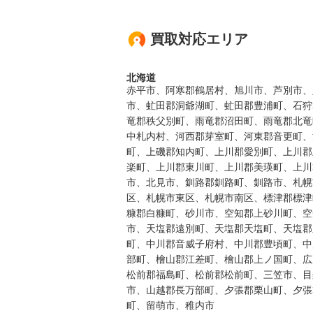
買取対応エリア
北海道
赤平市、阿寒郡鶴居村、旭川市、芦別市、
市、虻田郡洞爺湖町、虻田郡豊浦町、石狩
竜郡秩父別町、雨竜郡沼田町、雨竜郡北竜
中札内村、河西郡芽室町、河東郡音更町、
町、上磯郡知内町、上川郡愛別町、上川郡
楽町、上川郡東川町、上川郡美瑛町、上川
市、北見市、釧路郡釧路町、釧路市、札幌
区、札幌市東区、札幌市南区、標津郡標津
糠郡白糠町、砂川市、空知郡上砂川町、空
市、天塩郡遠別町、天塩郡天塩町、天塩郡
町、中川郡音威子府村、中川郡豊頃町、中
部町、檜山郡江差町、檜山郡上ノ国町、広
松前郡福島町、松前郡松前町、三笠市、目
市、山越郡長万部町、夕張郡栗山町、夕張
町、留萌市、稚内市