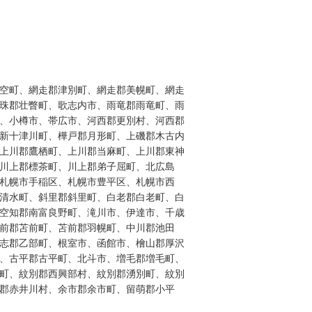
空町、網走郡津別町、網走郡美幌町、網走
珠郡壮瞥町、歌志内市、雨竜郡雨竜町、雨
、小樽市、帯広市、河西郡更別村、河西郡
新十津川町、樺戸郡月形町、上磯郡木古内
上川郡鷹栖町、上川郡当麻町、上川郡東神
川上郡標茶町、川上郡弟子屈町、北広島
札幌市手稲区、札幌市豊平区、札幌市西
清水町、斜里郡斜里町、白老郡白老町、白
空知郡南富良野町、滝川市、伊達市、千歳
前郡苫前町、苫前郡羽幌町、中川郡池田
志郡乙部町、根室市、函館市、檜山郡厚沢
、古平郡古平町、北斗市、増毛郡増毛町、
町、紋別郡西興部村、紋別郡湧別町、紋別
郡赤井川村、余市郡余市町、留萌郡小平