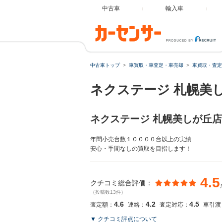
中古車
輸入車
中古車トップ
車買取・車査定・車売却
車買取・査定
ネクステージ 札幌美
ネクステージ 札幌美しが丘店
年間小売台数１００００台以上の実績
安心・手間なしの買取を目指します！
4.5
クチコミ総合評価：
（投稿数13件）
4.6
4.2
4.5
査定額：
連絡：
査定対応：
車引渡
▼ クチコミ評点について