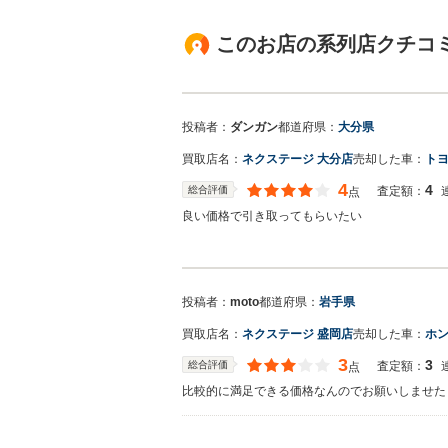
このお店の系列店クチコミ
投稿者：
ダンガン
都道府県：
大分県
買取店名：
ネクステージ 大分店
売却した車：
トヨ
4
4
総合評価
査定額：
点
良い価格で引き取ってもらいたい
投稿者：
moto
都道府県：
岩手県
買取店名：
ネクステージ 盛岡店
売却した車：
ホン
3
3
総合評価
査定額：
点
比較的に満足できる価格なんのでお願いしませた
買取店からの返信