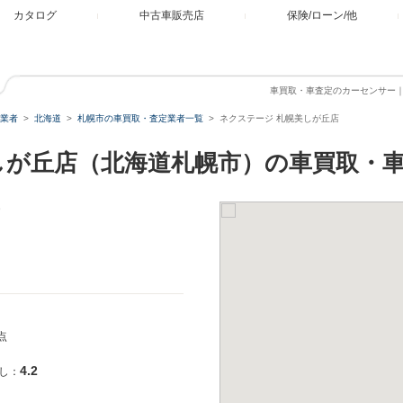
カタログ
中古車販売店
保険/ローン/他
車買取・車査定のカーセンサー
業者
北海道
札幌市の車買取・査定業者一覧
ネクステージ 札幌美しが丘店
しが丘店（北海道札幌市）の車買取・
点
4.2
し：