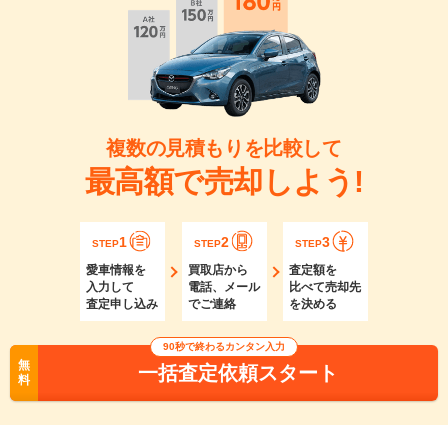
複数の見積もりを比較して
最高額で売却しよう!
1
2
3
STEP
STEP
STEP
愛車情報を
買取店から
査定額を
入力して
電話、メール
比べて売却先
査定申し込み
でご連絡
を決める
90秒で終わるカンタン入力
無
一括査定依頼スタート
料