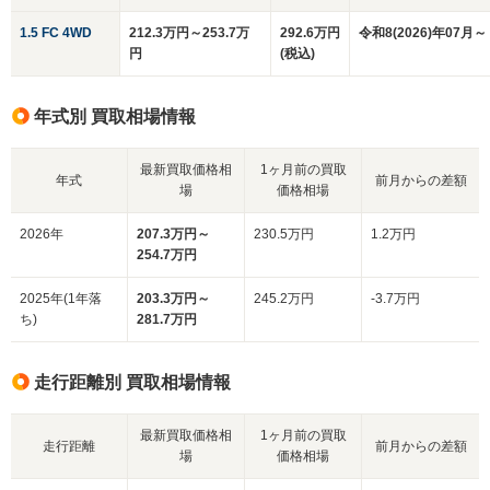
1.5 FC 4WD
212.3万円～253.7万
292.6万円
令和8(2026)年07月～
円
(税込)
年式別 買取相場情報
最新買取価格相
1ヶ月前の買取
年式
前月からの差額
場
価格相場
2026年
207.3万円～
230.5万円
1.2万円
254.7万円
2025年(1年落
203.3万円～
245.2万円
-3.7万円
ち)
281.7万円
走行距離別 買取相場情報
最新買取価格相
1ヶ月前の買取
走行距離
前月からの差額
場
価格相場