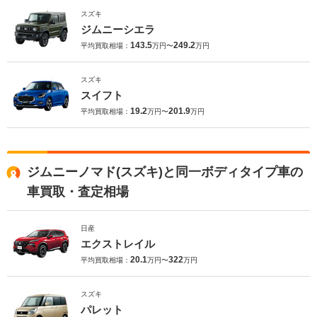
スズキ
ジムニーシエラ
143.5
249.2
平均買取相場：
万円〜
万円
スズキ
スイフト
19.2
201.9
平均買取相場：
万円〜
万円
ジムニーノマド(スズキ)と同一ボディタイプ車の
車買取・査定相場
日産
エクストレイル
20.1
322
平均買取相場：
万円〜
万円
スズキ
パレット