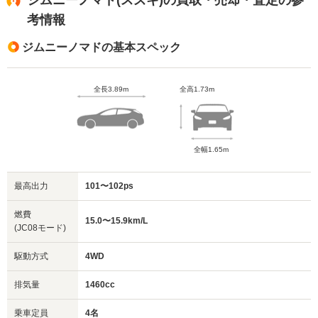
考情報
ジムニーノマドの基本スペック
全長3.89m
全高1.73m
全幅1.65m
最高出力
101〜102ps
燃費
15.0〜15.9km/L
(JC08モード)
駆動方式
4WD
排気量
1460cc
乗車定員
4名