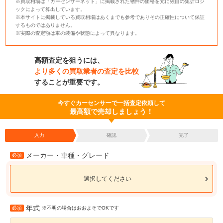
※買取相場は「カーセンサーネット」に掲載された物件の価格を元に独自の集計ロジ
ックによって算出しています。
※本サイトに掲載している買取相場はあくまでも参考でありその正確性について保証
するものではありません。
※実際の査定額は車の装備や状態によって異なります。
高額査定を狙うには、
より多くの買取業者の査定を比較
することが重要です。
今すぐカーセンサーで一括査定依頼して
最高額で売却しましょう！
入力
確認
完了
メーカー・車種・グレード
必須
選択してください
年式
必須
※不明の場合はおおよそでOKです