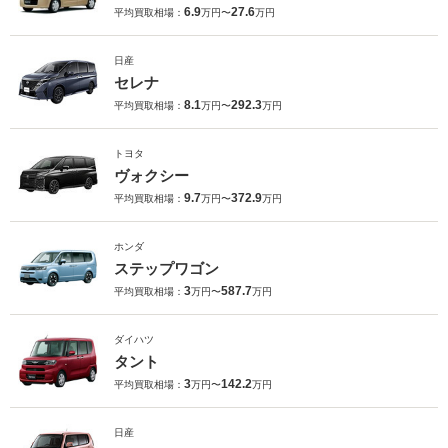
6.9
27.6
平均買取相場：
万円〜
万円
日産
セレナ
8.1
292.3
平均買取相場：
万円〜
万円
トヨタ
ヴォクシー
9.7
372.9
平均買取相場：
万円〜
万円
ホンダ
ステップワゴン
3
587.7
平均買取相場：
万円〜
万円
ダイハツ
タント
3
142.2
平均買取相場：
万円〜
万円
日産