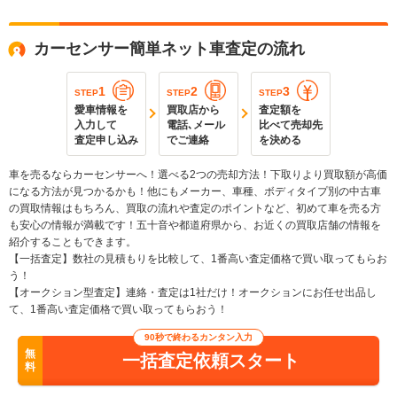
カーセンサー簡単ネット車査定の流れ
1
2
3
STEP
STEP
STEP
愛車情報を
買取店から
査定額を
入力して
電話､メール
比べて売却先
査定申し込み
でご連絡
を決める
車を売るならカーセンサーへ！選べる2つの売却方法！下取りより買取額が高価
になる方法が見つかるかも！他にもメーカー、車種、ボディタイプ別の中古車
の買取情報はもちろん、買取の流れや査定のポイントなど、初めて車を売る方
も安心の情報が満載です！五十音や都道府県から、お近くの買取店舗の情報を
紹介することもできます。
【一括査定】数社の見積もりを比較して、1番高い査定価格で買い取ってもらお
う！
【オークション型査定】連絡・査定は1社だけ！オークションにお任せ出品し
て、1番高い査定価格で買い取ってもらおう！
90秒で終わるカンタン入力
無
一括査定依頼スタート
料