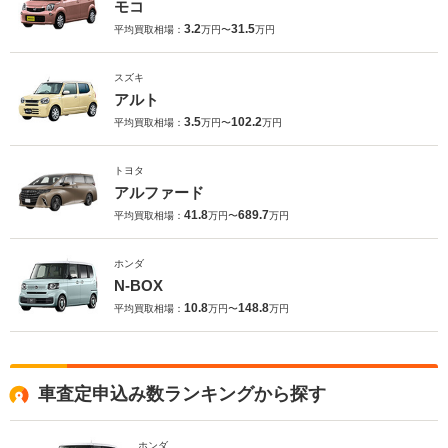
モコ
3.2
31.5
平均買取相場：
万円〜
万円
スズキ
アルト
3.5
102.2
平均買取相場：
万円〜
万円
トヨタ
アルファード
41.8
689.7
平均買取相場：
万円〜
万円
ホンダ
N-BOX
10.8
148.8
平均買取相場：
万円〜
万円
車査定申込み数ランキングから探す
ホンダ