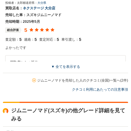
投稿者：太郎
都道府県：
大分県
お世話になっております。株式会社ネクステージでございます。この
買取店名：
ネクステージ 大分店
度はネクステージをご利用いただきまして誠にありがとうございまし
売却した車：スズキジムニーノマド
た。弊社スタッフの接客をお褒め頂き光栄です。今後もご満足いただ
けるよう精進してまいります。スタッフ一同、またのご利用お待ちし
売却時期：2025年5月
ております。
5
総合評価
5
5
5
5
査定額：
連絡：
査定対応：
車引渡し：
よかったです
買取店からの返信
▼ 全てを表示する
お世話になっております。 株式会社ネクステージでございます。 この
度はネクステージをご利用いただきまして誠にありがとうございまし
た。 弊社ではジムニーノマドのようなSUVの専門店を展開している関
ジムニーノマドを売却した人のクチコミ(全国)一覧へ(2件)
係もあり、大変得意な車種となっております。SUVの他にもミニバン
クチコミ利用にあたっての注意事項
や輸入車、軽自動車などの各種専門店を展開しているため、また機会
がございましたら是非お力添えできれば幸いでございます。 今後とも
宜しくお願い申し上げます。
ジムニーノマド(スズキ)の他グレード詳細を見て
みる