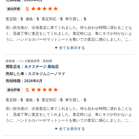
売却時期：2026年4月
5
総合評価
5
5
5
5
査定額：
連絡：
査定対応：
車引渡し：
若い担当者が、出張査定に来てくれました。待ち合わせ時間に遅れることな
く、迅速丁寧に査定をしてくれました。査定時には、車にキズが付かないよ
うに、ハンドルカバーやマットシートを敷いての査定に感心しました。こち
らの質問にも丁寧に受け答えしてくれました。他の業者との競合となりまし
▼ 全てを表示する
たが、嫌な顔もせず、終始笑顔で対応してくれたのが、印象に残っていま
買取店からの返信
す。
投稿者：パンダ
都道府県：
高知県
お世話になっております。株式会社ネクステージでございます。この
買取店名：
ネクステージ 高知店
度はネクステージをご利用いただきまして誠にありがとうございまし
売却した車：スズキジムニーノマド
た。弊社スタッフの接客をお褒め頂き光栄です。今後もご満足いただ
けるよう精進してまいります。スタッフ一同、またのご利用お待ちし
売却時期：2026年4月
ております。
5
総合評価
5
5
5
5
査定額：
連絡：
査定対応：
車引渡し：
若い担当者が、出張査定に来てくれました。待ち合わせ時間に遅れることな
く、迅速丁寧に査定をしてくれました。査定時には、車にキズが付かないよ
うに、ハンドルカバーやマットシートを敷いての査定に感心しました。こち
らの質問にも丁寧に受け答えしてくれました。他の業者との競合となりまし
▼ 全てを表示する
たが、嫌な顔もせず、終始笑顔で対応してくれたのが、印象に残っていま
買取店からの返信
す。