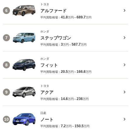
トヨタ
アルファード
6
41.8
689.7
平均買取相場：
万円～
万円
ホンダ
ステップワゴン
7
3
587.7
平均買取相場：
万円～
万円
ホンダ
フィット
8
20.5
166.6
平均買取相場：
万円～
万円
トヨタ
アクア
9
14.6
236
平均買取相場：
万円～
万円
日産
ノート
10
7.2
150.5
平均買取相場：
万円～
万円