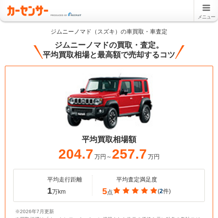
メニュー
ジムニーノマド（スズキ）の車買取・車査定
ジムニーノマドの買取・査定。
平均買取相場と最高額で売却するコツ
平均買取相場額
204.7
257.7
万円～
万円
平均走行距離
平均査定満足度
1
5
(
2
件)
万km
点
※2026年7月更新