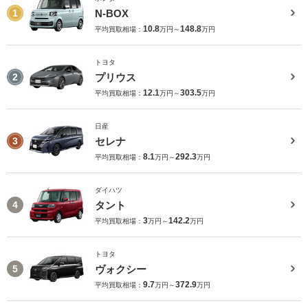
N-BOX
1
10.8
148.8
平均買取相場：
万円～
万円
トヨタ
プリウス
2
12.1
303.5
平均買取相場：
万円～
万円
日産
セレナ
3
8.1
292.3
平均買取相場：
万円～
万円
ダイハツ
タント
4
3
142.2
平均買取相場：
万円～
万円
トヨタ
ヴォクシー
5
9.7
372.9
平均買取相場：
万円～
万円