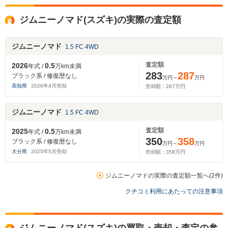
ジムニーノマド(スズキ)の実際の査定額
ジムニーノマド
1.5 FC 4WD
査定額
2026
0.5
年式 /
万km未満
283
287
ブラック系 / 修復歴なし
万円～
万円
高知県
2026
年
4
月売却
売却額：
287
万円
ジムニーノマド
1.5 FC 4WD
査定額
2025
0.5
年式 /
万km未満
350
358
ブラック系 / 修復歴なし
万円～
万円
大分県
2025
年
5
月売却
売却額：
358
万円
ジムニーノマドの実際の査定額一覧へ(2件)
クチコミ利用にあたっての注意事項
ジムニーノマド(スズキ)の買取・売却・査定の参