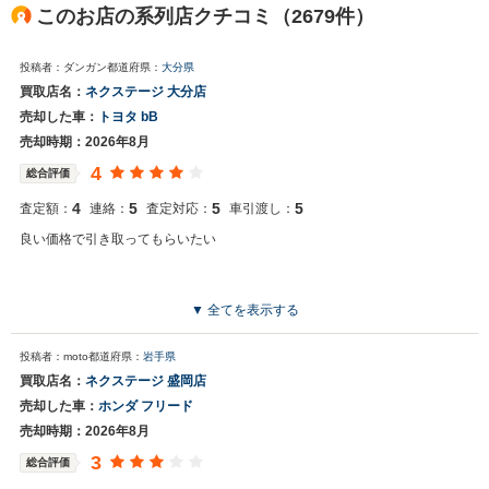
このお店の系列店クチコミ（2679件）
投稿者：ダンガン
都道府県：
大分県
買取店名：
ネクステージ 大分店
売却した車：
トヨタ bB
売却時期：2026年8月
4
総合評価
4
5
5
5
査定額：
連絡：
査定対応：
車引渡し：
良い価格で引き取ってもらいたい
▼ 全てを表示する
投稿者：moto
都道府県：
岩手県
買取店名：
ネクステージ 盛岡店
売却した車：
ホンダ フリード
売却時期：2026年8月
3
総合評価