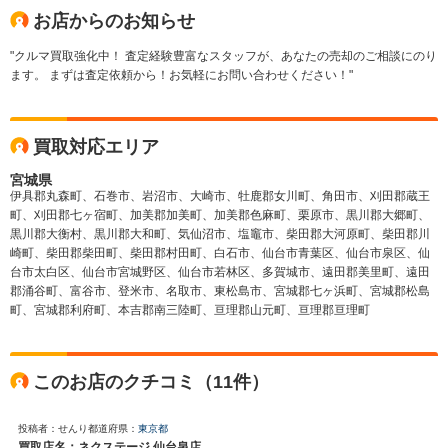
お店からのお知らせ
"クルマ買取強化中！ 査定経験豊富なスタッフが、あなたの売却のご相談にのり
ます。 まずは査定依頼から！お気軽にお問い合わせください！"
買取対応エリア
宮城県
伊具郡丸森町、石巻市、岩沼市、大崎市、牡鹿郡女川町、角田市、刈田郡蔵王
町、刈田郡七ヶ宿町、加美郡加美町、加美郡色麻町、栗原市、黒川郡大郷町、
黒川郡大衡村、黒川郡大和町、気仙沼市、塩竈市、柴田郡大河原町、柴田郡川
崎町、柴田郡柴田町、柴田郡村田町、白石市、仙台市青葉区、仙台市泉区、仙
台市太白区、仙台市宮城野区、仙台市若林区、多賀城市、遠田郡美里町、遠田
郡涌谷町、富谷市、登米市、名取市、東松島市、宮城郡七ヶ浜町、宮城郡松島
町、宮城郡利府町、本吉郡南三陸町、亘理郡山元町、亘理郡亘理町
このお店のクチコミ（11件）
投稿者：せんり
都道府県：
東京都
買取店名：ネクステージ 仙台泉店