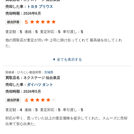
売却した車：
トヨタ プリウス
売却時期：2026年6月
5
総合評価
5
5
5
5
査定額：
連絡：
査定対応：
車引渡し：
他の買取店が査定が渋い中 上司に掛け合ってくれて 最高値を出してくれ
た。
▼ 全てを表示する
投稿者：ひろじい
都道府県：
宮城県
買取店名：ネクステージ 仙台泉店
売却した車：
ダイハツ タント
売却時期：2026年5月
4
総合評価
4
5
5
5
査定額：
連絡：
査定対応：
車引渡し：
対応が早く、思っていた以上の査定価格を提示してくれた。スムーズに売却
出来て安心出来た。