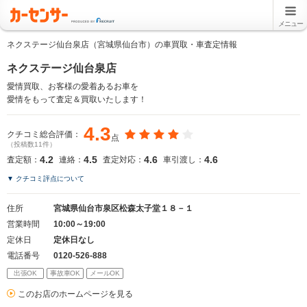
メニュー
ネクステージ仙台泉店（宮城県仙台市）の車買取・車査定情報
ネクステージ仙台泉店
愛情買取、お客様の愛着あるお車を
愛情をもって査定＆買取いたします！
4.3
クチコミ総合評価：
点
（投稿数11件）
4.2
4.5
4.6
4.6
査定額：
連絡：
査定対応：
車引渡し：
▼ クチコミ評点について
住所
宮城県仙台市泉区松森太子堂１８－１
営業時間
10:00～19:00
定休日
定休日なし
電話番号
0120-526-888
出張OK
事故車OK
メールOK
このお店のホームページを見る