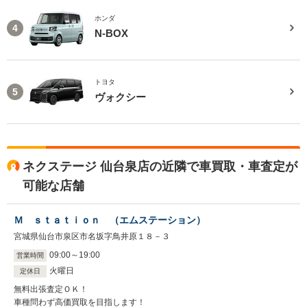
ホンダ
4
N-BOX
トヨタ
5
ヴォクシー
ネクステージ 仙台泉店の近隣で車買取・車査定が
可能な店舗
Ｍ ｓｔａｔｉｏｎ （エムステーション）
宮城県仙台市泉区市名坂字鳥井原１８－３
09
:
00
～
19
:
00
営業時間
火曜日
定休日
無料出張査定ＯＫ！
車種問わず高価買取を目指します！