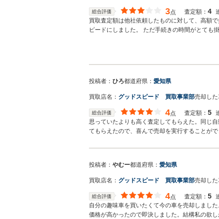
3
4
査定額：
総合評価
点
買取査定額は他社依頼したものに対して、高額で
ピードにしました。 ただ手続きの時間がとても
ったと思います。
投稿者：
ひろ
都道府県：
愛知県
買取店名：
グッドスピード 買取事業部
売却した
4
5
査定額：
総合評価
点
思っていたよりも高く査定してもらえた。同じ自
てもらえたので、喜んで売却を実行することがで
投稿者：
やむー
都道府県：
愛知県
買取店名：
グッドスピード 買取事業部
売却した
4
5
査定額：
総合評価
点
自分の趣味車を買いたくて今の車を売却しました
価格が高かったので即決しました。結構私の欲し