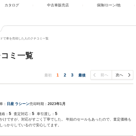
カタログ
中古車販売店
保険/ローン/他
ドで車を売却した人のクチコミ一覧
チコミ一覧
1
2
3
前へ
次へ
最初
最後
車：
日産 ラシーン
売却時期：
2023年1月
5
5
5
連絡：
査定対応：
車引渡し：
かけですが、対応がすごく丁寧でした。 年始のセールもあったので、査定価格も
しっかりしているので安心してます。