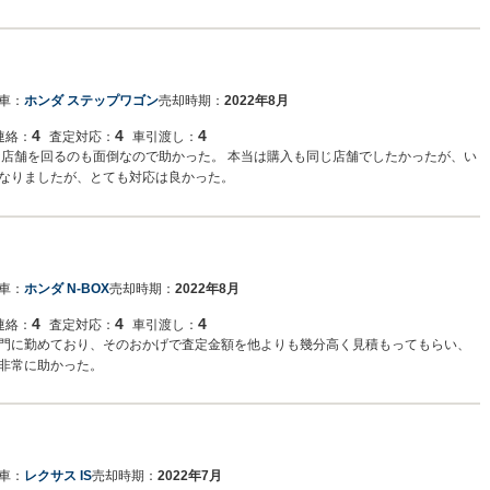
車：
ホンダ ステップワゴン
売却時期：
2022年8月
4
4
4
連絡：
査定対応：
車引渡し：
な店舗を回るのも面倒なので助かった。 本当は購入も同じ店舗でしたかったが、い
なりましたが、とても対応は良かった。
車：
ホンダ N-BOX
売却時期：
2022年8月
4
4
4
連絡：
査定対応：
車引渡し：
門に勤めており、そのおかげで査定金額を他よりも幾分高く見積もってもらい、
非常に助かった。
車：
レクサス IS
売却時期：
2022年7月