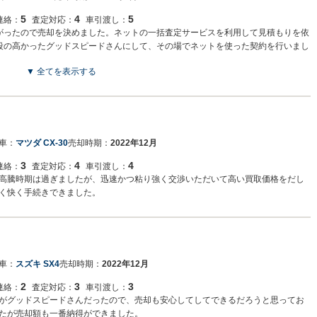
5
4
5
連絡：
査定対応：
車引渡し：
がったので売却を決めました。ネットの一括査定サービスを利用して見積もりを依
段の高かったグッドスピードさんにして、その場でネットを使った契約を行いまし
を納めに行きました。その後、納税証明書等の書類をグッドスピードさんから送っ
▼ 全てを表示する
しました。書類送付後、売却額が速やかに振り込まれました。 総じてスピーディ
車：
マツダ CX-30
売却時期：
2022年12月
3
4
4
連絡：
査定対応：
車引渡し：
高騰時期は過ぎましたが、迅速かつ粘り強く交渉いただいて高い買取価格をだし
く快く手続きできました。
車：
スズキ SX4
売却時期：
2022年12月
2
3
3
連絡：
査定対応：
車引渡し：
がグッドスピードさんだったので、売却も安心してしてできるだろうと思ってお
たが売却額も一番納得ができました。