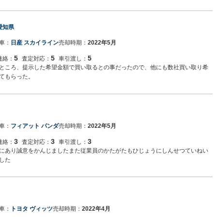
愛知県
車：
日産 スカイライン
売却時期：
2022年5月
5
5
5
連絡：
査定対応：
車引渡し：
ところ、提示した希望金額で買い取るとの事だったので、他にも数社買い取り希
てもらった。
車：
フィアット パンダ
売却時期：
2022年5月
3
3
3
連絡：
査定対応：
車引渡し：
にあり誠意をかんじましたまた従業員のかたがたもひじょうにしんせつていねい
した
車：
トヨタ ヴィッツ
売却時期：
2022年4月