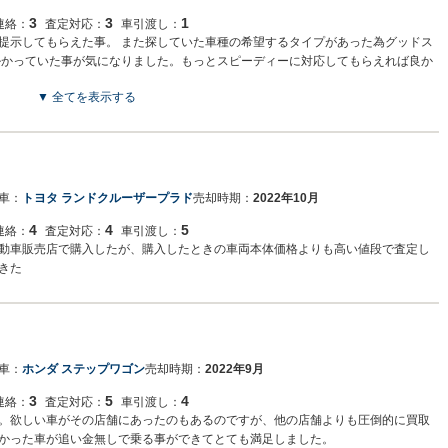
3
3
1
連絡：
査定対応：
車引渡し：
提示してもらえた事。 また探していた車種の希望するタイプがあった為グッドス
掛かっていた事が気になりました。もっとスピーディーに対応してもらえれば良か
▼ 全てを表示する
車：
トヨタ ランドクルーザープラド
売却時期：
2022年10月
4
4
5
連絡：
査定対応：
車引渡し：
動車販売店で購入したが、購入したときの車両本体価格よりも高い値段で査定し
きた
車：
ホンダ ステップワゴン
売却時期：
2022年9月
3
5
4
連絡：
査定対応：
車引渡し：
。欲しい車がその店舗にあったのもあるのですが、他の店舗よりも圧倒的に買取
かった車が追い金無しで乗る事ができてとても満足しました。