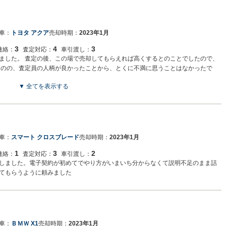
車：
トヨタ アクア
売却時期：
2023年1月
3
4
3
連絡：
査定対応：
車引渡し：
ました。 査定の後、この場で売却してもらえれば高くするとのことでしたので、
ものの、査定員の人柄が良かったことから、とくに不満に思うことはなかったで
▼ 全てを表示する
車：
スマート クロスブレード
売却時期：
2023年1月
1
3
2
連絡：
査定対応：
車引渡し：
しました。電子契約が初めてでやり方がいまいち分からなくて説明不足のまま話
てもらうように頼みました
車：
ＢＭＷ X1
売却時期：
2023年1月