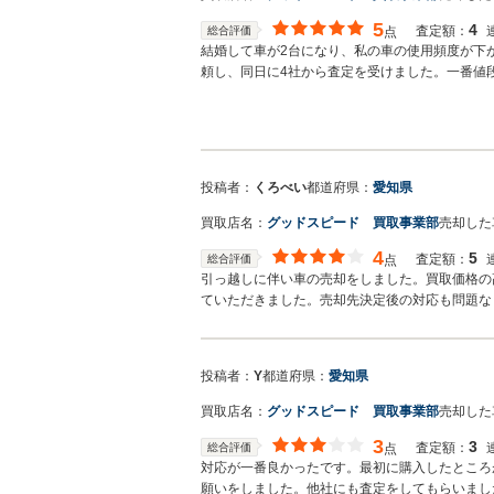
5
4
査定額：
総合評価
点
結婚して車が2台になり、私の車の使用頻度が下
頼し、同日に4社から査定を受けました。一番値
た。引渡しはその6日後の土曜日で、店舗まで車
ていただいた空封筒に所定の書類を入れてお送り
にご対応いただいたと思います。
投稿者：
くろべい
都道府県：
愛知県
買取店名：
グッドスピード 買取事業部
売却した
4
5
査定額：
総合評価
点
引っ越しに伴い車の売却をしました。買取価格の
ていただきました。売却先決定後の対応も問題な
投稿者：
Y
都道府県：
愛知県
買取店名：
グッドスピード 買取事業部
売却した
3
3
査定額：
総合評価
点
対応が一番良かったです。最初に購入したところ
願いをしました。他社にも査定をしてもらいまし