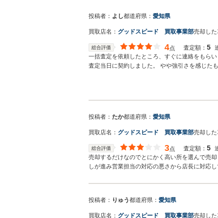
投稿者：
よし
都道府県：
愛知県
買取店名：
グッドスピード 買取事業部
売却した
4
5
査定額：
総合評価
点
一括査定を依頼したところ、すぐに連絡をもらい
査定当日に契約しました。 やや強引さを感じた
す。
投稿者：
たか
都道府県：
愛知県
買取店名：
グッドスピード 買取事業部
売却した
3
5
査定額：
総合評価
点
売却するだけなのでとにかく高い所を選んで売却
しが進み営業担当の対応の悪さから店長に対応し
投稿者：
りゅう
都道府県：
愛知県
買取店名：
グッドスピード 買取事業部
売却した