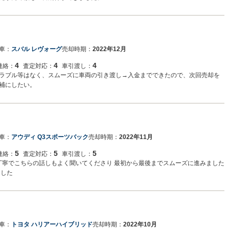
車：
スバル レヴォーグ
売却時期：
2022年12月
4
4
4
連絡：
査定対応：
車引渡し：
ラブル等はなく、スムーズに車両の引き渡し→入金までできたので、次回売却を
補にしたい。
車：
アウディ Q3スポーツバック
売却時期：
2022年11月
5
5
5
連絡：
査定対応：
車引渡し：
丁寧でこちらの話しもよく聞いてくださり 最初から最後までスムーズに進みました
ました
車：
トヨタ ハリアーハイブリッド
売却時期：
2022年10月