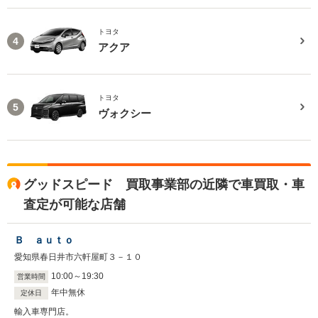
トヨタ
4
アクア
トヨタ
5
ヴォクシー
グッドスピード 買取事業部の近隣で車買取・車
査定が可能な店舗
Ｂ ａｕｔｏ
愛知県春日井市六軒屋町３－１０
10
:
00
～
19
:
30
営業時間
年中無休
定休日
輸入車専門店。