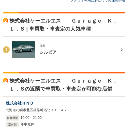
クチコミ利用にあたっての注意事項
株式会社ケーエルエス Ｇａｒａｇｅ Ｋ．
Ｌ．Ｓ | 車買取・車査定の人気車種
日産
1
シルビア
株式会社ケーエルエス Ｇａｒａｇｅ Ｋ．
Ｌ．Ｓの近隣で車買取・車査定が可能な店舗
株式会社ＨＮＤ
北海道札幌市北区篠路町拓北３１－４７
10
:
00
～
21
:
00
営業時間
年中無休
定休日