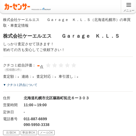
メニュー
株式会社ケーエルエス Ｇａｒａｇｅ Ｋ．Ｌ．Ｓ（北海道札幌市）の車買
取・車査定情報
株式会社ケーエルエス Ｇａｒａｇｅ Ｋ．Ｌ．Ｓ
しっかり査定させて頂きます！
初めての方も安心してご依頼下さい！
-
クチコミ総合評価：
点
（投稿数1件）
-
-
-
-
査定額：
連絡：
査定対応：
車引渡し：
▼ クチコミ評点について
住所
北海道札幌市北区篠路町拓北６ー３０３
営業時間
11:00～19:00
定休日
-
電話番号
011-887-6699
090-5950-3338
出張OK
事故車OK
メールOK