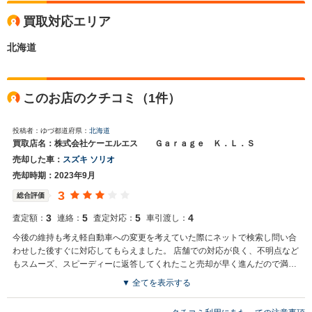
買取対応エリア
北海道
このお店のクチコミ（1件）
投稿者：ゆづ
都道府県：
北海道
買取店名：株式会社ケーエルエス Ｇａｒａｇｅ Ｋ．Ｌ．Ｓ
売却した車：
スズキ ソリオ
売却時期：2023年9月
3
総合評価
3
5
5
4
査定額：
連絡：
査定対応：
車引渡し：
今後の維持も考え軽自動車への変更を考えていた際にネットで検索し問い合
わせした後すぐに対応してもらえました。 店舗での対応が良く、不明点など
もスムーズ、スピーディーに返答してくれたこと売却が早く進んだので満足
出来ています
▼ 全てを表示する