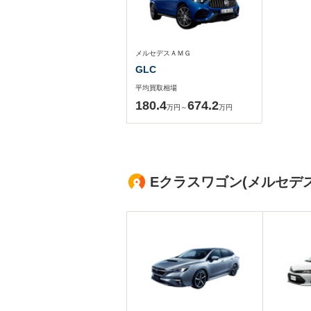
メルセデスＡＭＧ
GLC
平均買取相場
180.4
674.2
万円～
万円
Eクラスワゴン(メルセデ