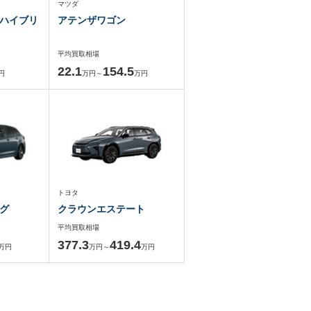
マツダ
ハイブリ
アテンザワゴン
平均買取相場
22.1
154.5
円
万円～
万円
トヨタ
グ
クラウンエステート
平均買取相場
377.3
419.4
万円
万円～
万円