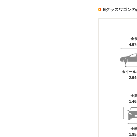
Eクラスワゴンの
全
4.9
ホイール
2.9
全
1.4
全
1.8