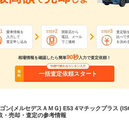
1
2
3
STEP
STEP
愛車情報を
買取店から
査定額
入力して
電話、メール
比べて
査定申し込み
でご連絡
を決め
90秒
相場情報を確認したら簡単
入力で査定依頼！
90秒で終わるカンタン入力
無
一括査定依頼スタート
料
ゴン(メルセデスＡＭＧ) E53 4マチックプラス (I
買取・売却・査定の参考情報