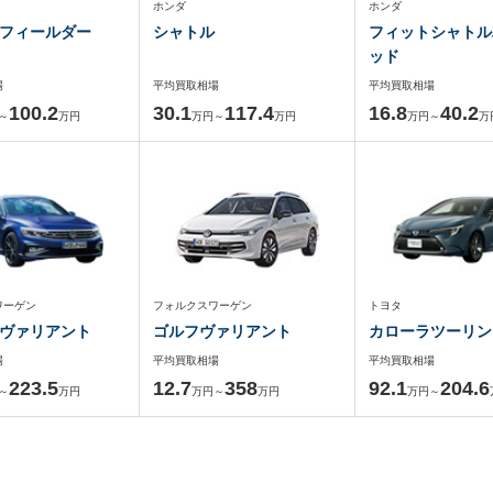
ホンダ
ホンダ
フィールダー
シャトル
フィットシャトル
ッド
場
平均買取相場
平均買取相場
100.2
30.1
117.4
16.8
40.2
～
万円
万円～
万円
万円～
万
ワーゲン
フォルクスワーゲン
トヨタ
ヴァリアント
ゴルフヴァリアント
カローラツーリン
場
平均買取相場
平均買取相場
223.5
12.7
358
92.1
204.6
～
万円
万円～
万円
万円～