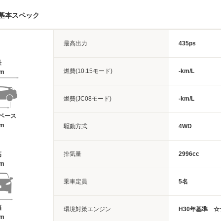
基本スペック
最高出力
435ps
長
燃費(10.15モード)
-km/L
7m
燃費(JC08モード)
-km/L
ベース
4m
駆動方式
4WD
排気量
2996cc
高
6m
乗車定員
5名
幅
環境対策エンジン
H30年基準 ☆
5m