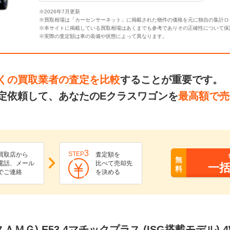
※2026年7月更新
※買取相場は「カーセンサーネット」に掲載された物件の価格を元に独自の集計ロ
※本サイトに掲載している買取相場はあくまでも参考でありその正確性について保
※実際の査定額は車の装備や状態によって異なります。
くの買取業者の査定を比較
することが重要です。
定依頼して、あなたのEクラスワゴンを
最高額で売
3
STEP
買取店から
査定額を
無
電話、メール
比べて売却先
一
料
でご連絡
を決める
ＭＧ) E53 4マチックプラス (ISG搭載モデル)