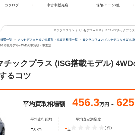
カタログ
中古車販売店
保険/ローン/他
Eクラスワゴン（メルセデスＡＭＧ） E53 4マチックプラス 
相場一覧
メルセデスＡＭＧの車買取・車査定相場一覧
Eクラスワゴン(メルセデスＡＭＧ)の
ISG搭載モデル) 4WDの車買取・車査定
4マチックプラス (ISG搭載モデル) 4
するコツ
456.3
625
平均買取相場額
万円
～
平均走行距離
平均査定満足度
-
-
(-件)
万km
点