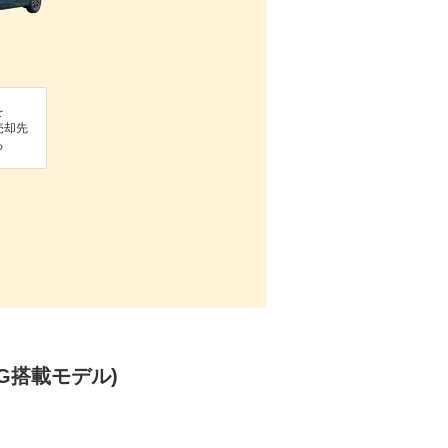
を
売却先
る
SG搭載モデル)