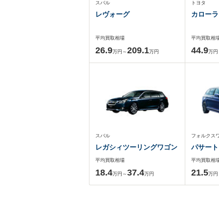
スバル
トヨタ
レヴォーグ
カローラ
平均買取相場
平均買取相
26.9
209.1
44.9
万円～
万円
万円
スバル
フォルクス
レガシィツーリングワゴン
パサート
平均買取相場
平均買取相
18.4
37.4
21.5
万円～
万円
万円