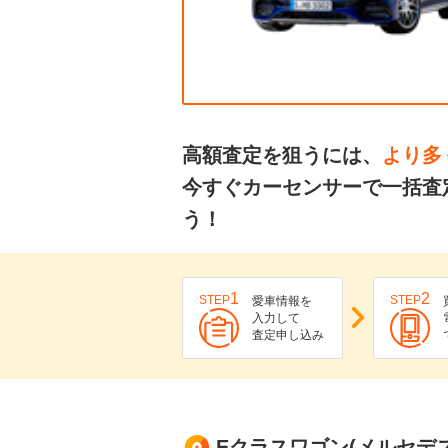
高額査定を狙うには、
より多
今すぐカーセンサーで一括査
う！
1
2
STEP
STEP
愛車情報を
入力して
査定申し込み
Eクラスワゴン(メルセデスＡ