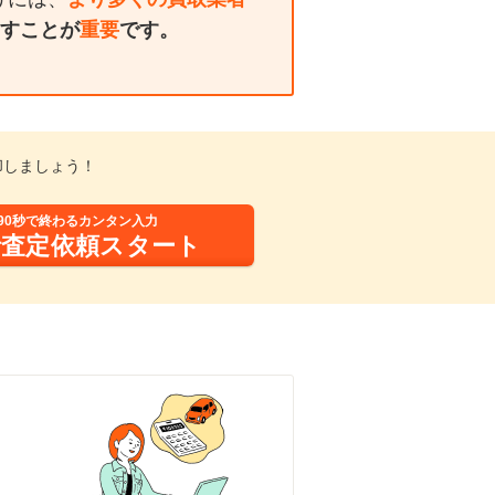
すことが
重要
です。
却しましょう！
90秒で終わるカンタン入力
括査定依頼スタート