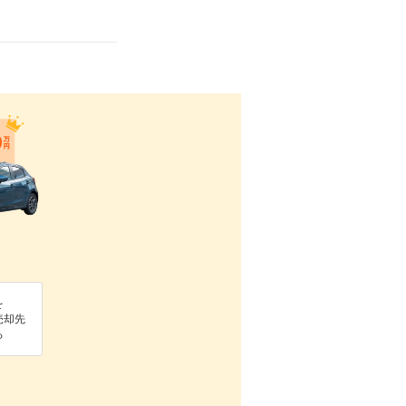
を
売却先
る