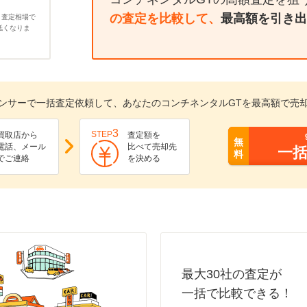
の査定を比較して、
最高額を引き出
、査定相場で
低くなりま
ンサーで一括査定依頼して、あなたのコンチネンタルGTを最高額で売
3
STEP
買取店から
査定額を
無
電話、メール
比べて売却先
一
料
でご連絡
を決める
最大30社の査定が
一括で比較できる！