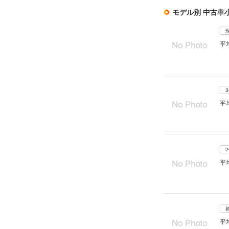
モデル別 中古車
平
平
平
平