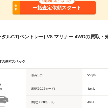
90秒で終わるカンタン入力
無
一括査定依頼スタート
料
タルGT(ベントレー) V8 マリナー 4WDの買取
Tの基本スペック
最高出力
550ps
長
燃費(10.15モード)
-km/L
5m
燃費(JC08モード)
-km/L