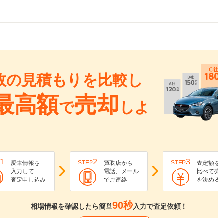
数の見積もりを比較し
最高額
売却
で
しよ
1
2
3
STEP
STEP
愛車情報を
買取店から
査定額
入力して
電話、メール
比べて
査定申し込み
でご連絡
を決め
90秒
相場情報を確認したら簡単
入力で査定依頼！