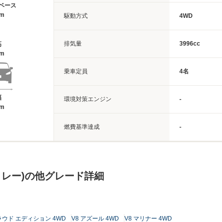
ベース
5m
駆動方式
4WD
排気量
3996cc
高
1m
乗車定員
4名
幅
環境対策エンジン
-
7m
燃費基準達成
-
トレー)の他グレード詳細
クラウド エディション 4WD
V8 アズール 4WD
V8 マリナー 4WD