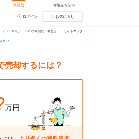
車買取
お役立ち記事
ログイン
お気に入り
） V8 マリナー 4WDの車買取・車査定
サイトマップ
査定
額で売却するには？
?
万円
うには、
より多くの買取業者