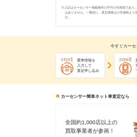
※上記はカーセンサー掲載物件の平均小売相場であり
はありません。一般的に、査定価格は小売価格より
す。
今すぐカーセ
1
2
STEP
STEP
愛車情報を
入力して
査定申し込み
カーセンサー簡単ネット車査定なら
全国約1,000店以上の
買取事業者が参画！