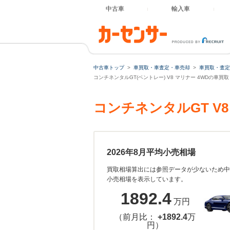
中古車
輸入車
中古車トップ
車買取・車査定・車売却
車買取・査定
コンチネンタルGT(ベントレー) V8 マリナー 4WDの車買
コンチネンタルGT V
2026年8月平均小売相場
買取相場算出には参照データが少ないため中
小売相場を表示しています。
1892.4
万円
（前月比：
+1892.4
万
円）