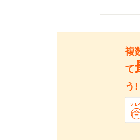
複
て
う!
STEP