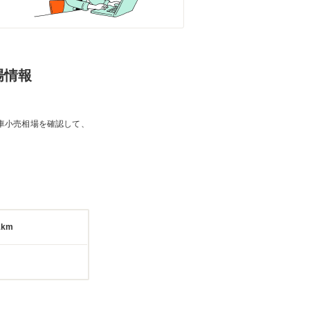
場情報
車小売相場を確認して、
1km