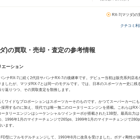
RX-7(マツダ)
クチコミ利
マツダ)の買取・売却・査定の参考情報
バリエーション
バンナRX-7に続く2代目サバンナRX-7の後継車です。デビュー当初は販売系列店名
ましたが、マツダRX-7とは同一のモデルです。では、日本のスポーツカー史に残る
振り返りつつ、その買取査定を類推します。
。低くワイドなプロポーションはスポーツカーそのものです。かつてスーパーカーに
採用するのに加え、現代では唯一無二のロータリーエンジンを搭載。これらはRX-
ータリーエンジンはシーケンシャルツインターボが搭載された13B型。最高出力はデ
1996年1月のマイナーチェンジで265ps、1999年1月のマイナーチェンジで280
追います。
型からFD型にフルモデルチェンジして、1993年8月に改良を受けました。ボディ剛性