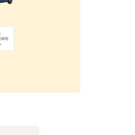
を
売却先
る