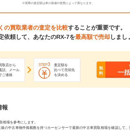
※実際の査定額は車の装備や状態によって異なります。
くの買取業者の査定を比較
することが重要です。
依頼して、あなたのRX-7を
最高額で売却
しまし
3
STEP
買取店から
査定額を
無
電話、メール
比べて売却先
一
料
でご連絡
を決める
情報
取相場を参考にします。
大級の中古車物件掲載数を持つカーセンサーで最新の中古車買取相場を確認して、