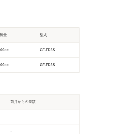
気量
型式
300cc
GF-FD3S
300cc
GF-FD3S
前月からの差額
-
-