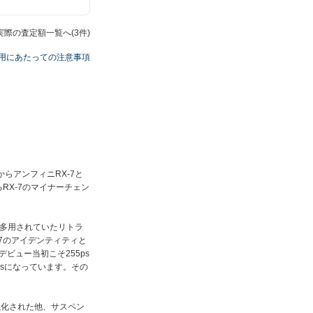
の実際の査定額一覧へ(3件)
用にあたっての注意事項
からアンフィニRX-7と
RX-7のマイナーチェン
も多用されていたリトラ
7のアイデンティティと
ビュー当初こそ255ps
psになっています。その
が強化された他、サスペン