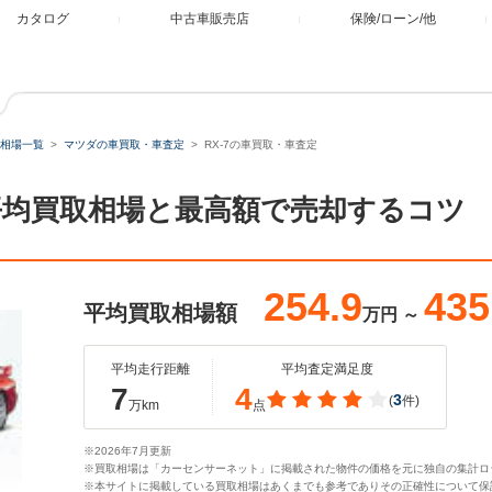
カタログ
中古車販売店
保険/ローン/他
相場一覧
マツダの車買取・車査定
RX-7の車買取・車査定
。平均買取相場と最高額で売却するコツ
254.9
435
平均買取相場額
万円
～
平均走行距離
平均査定満足度
7
4
3
(
件)
万km
点
※2026年7月更新
※買取相場は「カーセンサーネット」に掲載された物件の価格を元に独自の集計ロ
※本サイトに掲載している買取相場はあくまでも参考でありその正確性について保