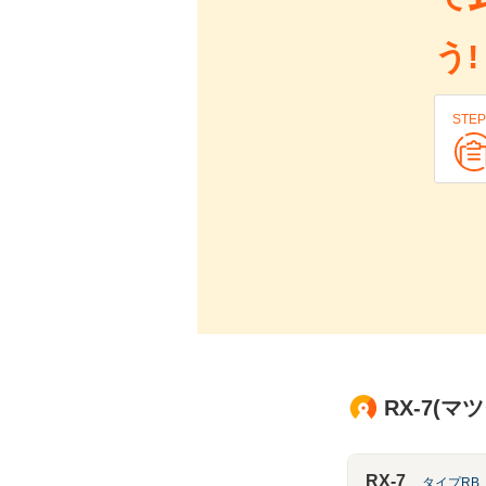
う!
STEP
RX-7(
RX-7
タイプRB