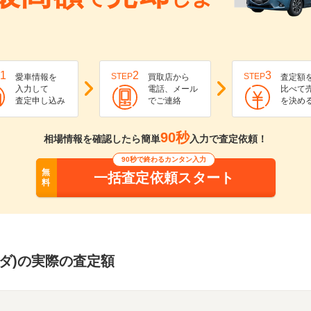
1
2
3
STEP
STEP
愛車情報を
買取店から
査定額
入力して
電話、メール
比べて
査定申し込み
でご連絡
を決め
90秒
相場情報を確認したら簡単
入力で査定依頼！
90秒で終わるカンタン入力
無
一括査定依頼スタート
料
マツダ)の実際の査定額