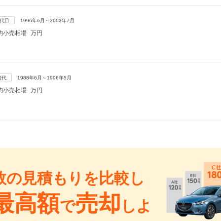
2代目
1996年6月～2003年7月
均小売相場
万円
初代
1988年6月～1996年5月
均小売相場
万円
数の見積もりを比較し
最高額
売却
で
しよ