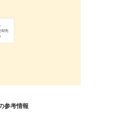
を
売却先
る
定の参考情報