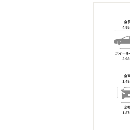
全
4.9
ホイール
2.9
全
1.4
全
1.8