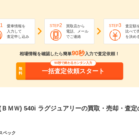
1
2
3
STEP
STEP
愛車情報を
買取店から
査定額
入力して
電話、メール
比べて
査定申し込み
でご連絡
を決め
90秒
相場情報を確認したら簡単
入力で査定依頼！
90秒で終わるカンタン入力
無
一括査定依頼スタート
料
(ＢＭＷ) 540i ラグジュアリーの買取・売却・査
スペック