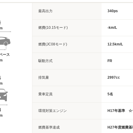
最高出力
340ps
長
燃費(10.15モード)
-km/L
5m
燃費(JC08モード)
12.5km/L
ベース
8m
駆動方式
FR
排気量
2997cc
高
8m
乗車定員
5名
幅
環境対策エンジン
H17年基準 
7m
燃費基準達成
H27年度燃費