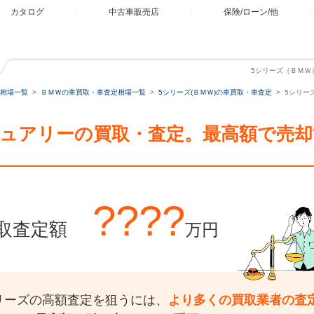
カタログ
中古車販売店
保険/ローン/他
5シリーズ（ＢＭＷ）
相場一覧
ＢＭＷの車買取・車査定相場一覧
5シリーズ(ＢＭＷ)の車買取・車査定
5シリーズ
ラグジュアリーの買取・査定。最高額で売
????
取査定額
万円
リーズの高額査定を狙うには、
より多くの買取業者の査