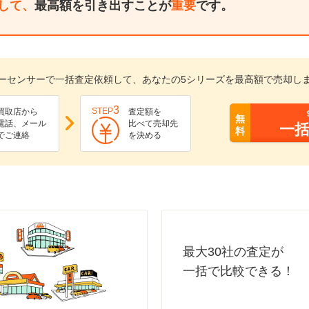
して、
最高額を引き出すことが
重要
です。
ーセンサーで一括査定依頼して、あなたの5シリーズを最高額で売却し
3
STEP
買取店から
査定額を
無
電話、メール
比べて売却先
一
料
でご連絡
を決める
最大30社の査定が
一括で比較できる！