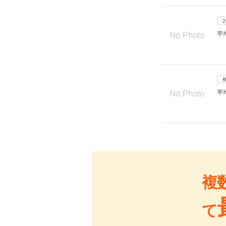
平
平
複
て