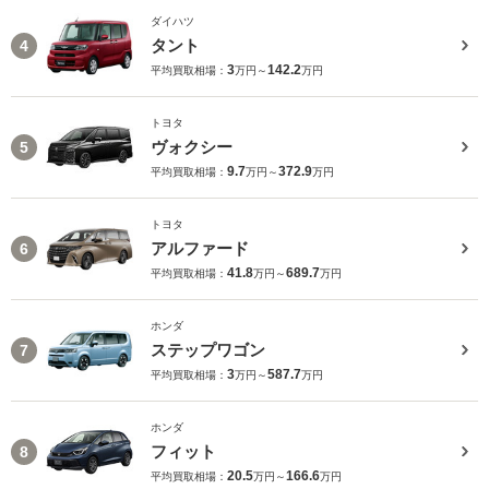
ダイハツ
タント
4
3
142.2
平均買取相場：
万円～
万円
トヨタ
ヴォクシー
5
9.7
372.9
平均買取相場：
万円～
万円
トヨタ
アルファード
6
41.8
689.7
平均買取相場：
万円～
万円
ホンダ
ステップワゴン
7
3
587.7
平均買取相場：
万円～
万円
ホンダ
フィット
8
20.5
166.6
平均買取相場：
万円～
万円