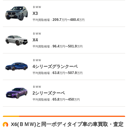
ＢＭＷ
X3
209.7
480.4
平均買取相場：
万円〜
万円
ＢＭＷ
X4
96.4
501.9
平均買取相場：
万円〜
万円
ＢＭＷ
4シリーズグランクーペ
63.8
507.9
平均買取相場：
万円〜
万円
ＢＭＷ
2シリーズクーペ
65.8
450
平均買取相場：
万円〜
万円
X6(ＢＭＷ)と同一ボディタイプ車の車買取・査定