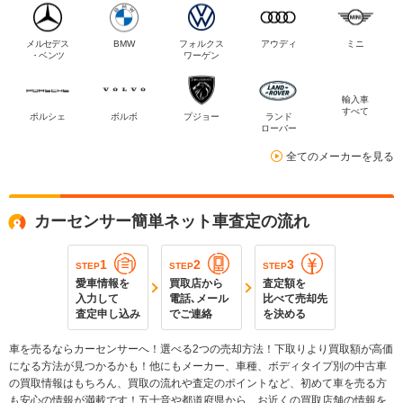
メルセデス
BMW
フォルクス
アウディ
ミニ
・ベンツ
ワーゲン
輸入車
すべて
ポルシェ
ボルボ
プジョー
ランド
ローバー
全てのメーカーを見る
カーセンサー簡単ネット車査定の流れ
1
2
3
STEP
STEP
STEP
愛車情報を
買取店から
査定額を
入力して
電話､メール
比べて売却先
査定申し込み
でご連絡
を決める
車を売るならカーセンサーへ！選べる2つの売却方法！下取りより買取額が高価
になる方法が見つかるかも！他にもメーカー、車種、ボディタイプ別の中古車
の買取情報はもちろん、買取の流れや査定のポイントなど、初めて車を売る方
も安心の情報が満載です！五十音や都道府県から、お近くの買取店舗の情報を