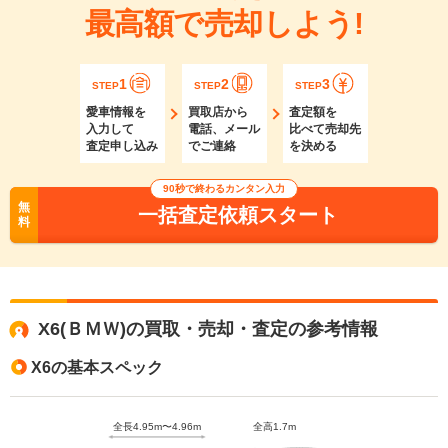
最高額で売却しよう!
1
2
3
STEP
STEP
STEP
愛車情報を
買取店から
査定額を
入力して
電話、メール
比べて売却先
査定申し込み
でご連絡
を決める
90秒で終わるカンタン入力
無
一括査定依頼スタート
料
X6(ＢＭＷ)の買取・売却・査定の参考情報
X6の基本スペック
全長4.95m〜4.96m
全高1.7m