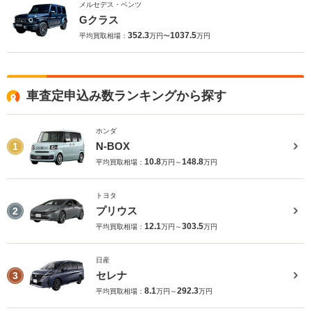
メルセデス・ベンツ
Gクラス
352.3
1037.5
平均買取相場：
万円〜
万円
車査定申込み数ランキングから探す
ホンダ
N-BOX
1
10.8
148.8
平均買取相場：
万円～
万円
トヨタ
プリウス
2
12.1
303.5
平均買取相場：
万円～
万円
日産
セレナ
3
8.1
292.3
平均買取相場：
万円～
万円