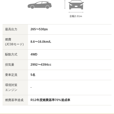
全幅2.01m
最高出力
265〜530ps
燃費
8.6〜16.0km/L
(JC08モード)
駆動方式
4WD
排気量
2992〜4394cc
乗車定員
5名
環境対策
-
エンジン
燃費基準達成
R12年度燃費基準70%達成車