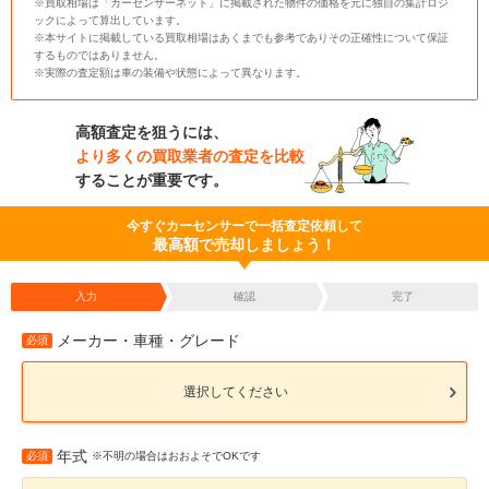
※買取相場は「カーセンサーネット」に掲載された物件の価格を元に独自の集計ロジ
ックによって算出しています。
※本サイトに掲載している買取相場はあくまでも参考でありその正確性について保証
するものではありません。
※実際の査定額は車の装備や状態によって異なります。
高額査定を狙うには、
より多くの買取業者の査定を比較
することが重要です。
今すぐカーセンサーで一括査定依頼して
最高額で売却しましょう！
入力
確認
完了
メーカー・車種・グレード
必須
選択してください
年式
必須
※不明の場合はおおよそでOKです