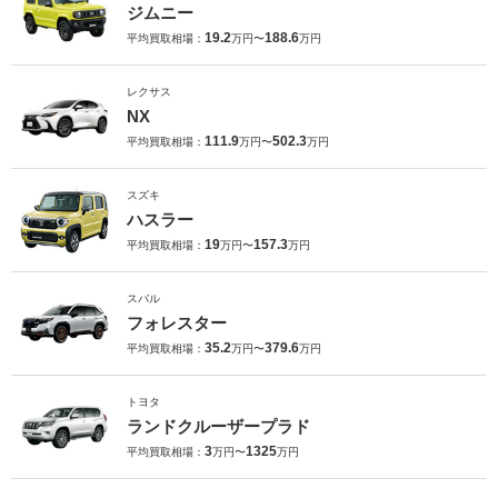
ジムニー
19.2
188.6
平均買取相場：
万円〜
万円
レクサス
NX
111.9
502.3
平均買取相場：
万円〜
万円
スズキ
ハスラー
19
157.3
平均買取相場：
万円〜
万円
スバル
フォレスター
35.2
379.6
平均買取相場：
万円〜
万円
トヨタ
ランドクルーザープラド
3
1325
平均買取相場：
万円〜
万円