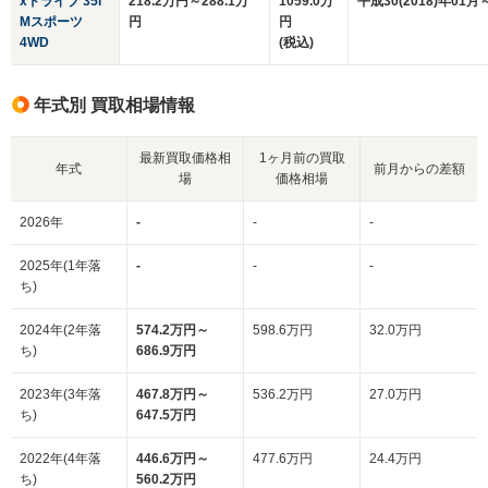
xドライブ 35i
218.2万円～288.1万
1059.0万
平成30(2018)年01月
Mスポーツ
円
円
4WD
(税込)
年式別 買取相場情報
最新買取価格相
1ヶ月前の買取
年式
前月からの差額
場
価格相場
2026年
-
-
-
2025年(1年落
-
-
-
ち)
2024年(2年落
574.2万円～
598.6万円
32.0万円
ち)
686.9万円
2023年(3年落
467.8万円～
536.2万円
27.0万円
ち)
647.5万円
2022年(4年落
446.6万円～
477.6万円
24.4万円
ち)
560.2万円