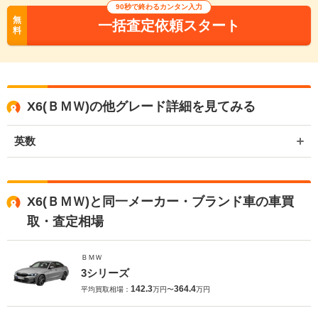
90秒で終わるカンタン入力
無
一括査定依頼スタート
料
X6(ＢＭＷ)の他グレード詳細を見てみる
英数
X6(ＢＭＷ)と同一メーカー・ブランド車の車買
取・査定相場
ＢＭＷ
3シリーズ
142.3
364.4
平均買取相場：
万円〜
万円