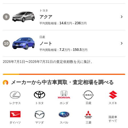
トヨタ
アクア
9
14.6
236
平均買取相場：
万円～
万円
日産
ノート
10
7.2
150.5
平均買取相場：
万円～
万円
2026年7月1日〜2026年7月31日の査定依頼数を元に集計。
メーカーから中古車買取・査定相場を調べる
レクサス
トヨタ
ホンダ
日産
スズキ
国産車
すべて
ダイハツ
マツダ
スバル
三菱