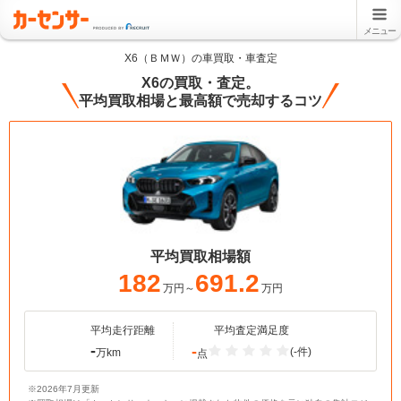
メニュー
X6（ＢＭＷ）の車買取・車査定
X6の買取・査定。
平均買取相場と最高額で売却するコツ
平均買取相場額
182
691.2
万円～
万円
平均走行距離
平均査定満足度
-
-
(-件)
万km
点
※2026年7月更新