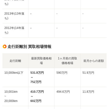
ち)
2013年(13年落
-
-
-
ち)
2012年(14年落
-
-
-
ち)
走行距離別 買取相場情報
最新買取価格相
1ヶ月前の買取
走行距離
前月からの差額
場
価格相場
10,000km以下
531.9万円
590万円
51.9万円
～
752万円
10,001km
410.7万円
494.6万円
11.8万円
~
～
20,000km
602万円