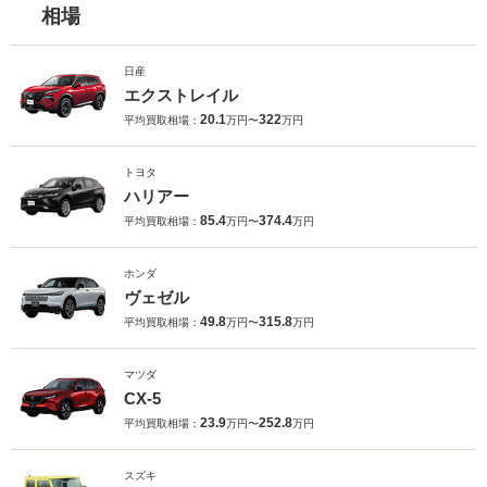
相場
日産
エクストレイル
20.1
322
平均買取相場：
万円〜
万円
トヨタ
ハリアー
85.4
374.4
平均買取相場：
万円〜
万円
ホンダ
ヴェゼル
49.8
315.8
平均買取相場：
万円〜
万円
マツダ
CX-5
23.9
252.8
平均買取相場：
万円〜
万円
スズキ