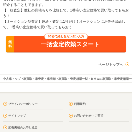
紹介することもできます。
【一括査定】数社の見積もりを比較して、1番高い査定価格で買い取ってもらお
う！
【オークション型査定】連絡・査定は1社だけ！オークションにお任せ出品し
て、1番高い査定価格で買い取ってもらおう！
90秒で終わるカンタン入力
無
一括査定依頼スタート
料
ページトップへ
中古車トップ
車買取・車査定・車売却
車買取・査定相場一覧
ＢＭＷの車買取・車査定相場一
プライバシーポリシー
利用規約
サイトマップ
お問い合わせ・ご要望
広告掲載のお申し込み