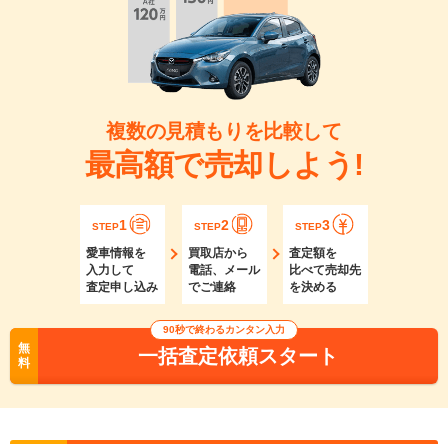
複数の見積もりを比較して
最高額で売却しよう!
1
2
3
STEP
STEP
STEP
愛車情報を
買取店から
査定額を
入力して
電話、メール
比べて売却先
査定申し込み
でご連絡
を決める
90秒で終わるカンタン入力
無
一括査定依頼スタート
料