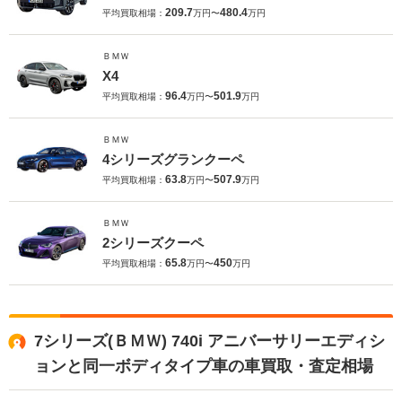
209.7
480.4
平均買取相場：
万円〜
万円
ＢＭＷ
X4
96.4
501.9
平均買取相場：
万円〜
万円
ＢＭＷ
4シリーズグランクーペ
63.8
507.9
平均買取相場：
万円〜
万円
ＢＭＷ
2シリーズクーペ
65.8
450
平均買取相場：
万円〜
万円
7シリーズ(ＢＭＷ) 740i アニバーサリーエディシ
ョンと同一ボディタイプ車の車買取・査定相場