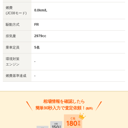
燃費
0.0km/L
(JC08モード)
駆動方式
FR
排気量
2979cc
乗車定員
5名
環境対策
-
エンジン
燃費基準達成
-
相場情報を確認したら
簡単90秒入力で査定依頼！
(無料)