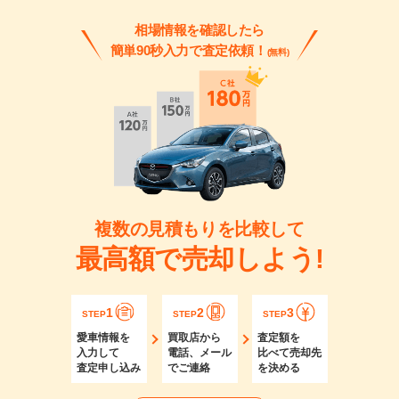
相場情報を確認したら
簡単90秒入力で査定依頼！
(無料)
複数の見積もりを比較して
最高額で売却しよう!
1
2
3
STEP
STEP
STEP
愛車情報を
買取店から
査定額を
入力して
電話、メール
比べて売却先
査定申し込み
でご連絡
を決める