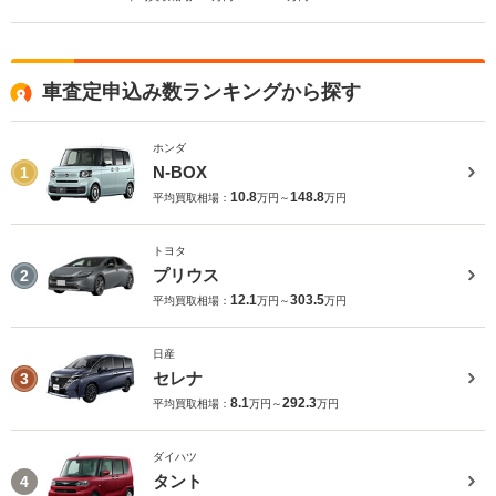
車査定申込み数ランキングから探す
ホンダ
N-BOX
1
10.8
148.8
平均買取相場：
万円～
万円
トヨタ
プリウス
2
12.1
303.5
平均買取相場：
万円～
万円
日産
セレナ
3
8.1
292.3
平均買取相場：
万円～
万円
ダイハツ
タント
4