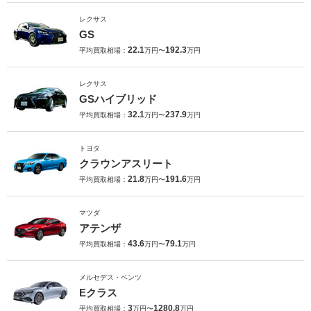
レクサス
GS
22.1
192.3
平均買取相場：
万円〜
万円
レクサス
GSハイブリッド
32.1
237.9
平均買取相場：
万円〜
万円
トヨタ
クラウンアスリート
21.8
191.6
平均買取相場：
万円〜
万円
マツダ
アテンザ
43.6
79.1
平均買取相場：
万円〜
万円
メルセデス・ベンツ
Eクラス
3
1280.8
平均買取相場：
万円〜
万円