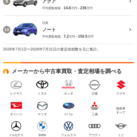
アクア
9
14.6
236
平均買取相場：
万円～
万円
日産
ノート
10
7.2
150.5
平均買取相場：
万円～
万円
2026年7月1日〜2026年7月31日の査定依頼数を元に集計。
メーカーから中古車買取・査定相場を調べる
レクサス
トヨタ
ホンダ
日産
スズキ
国産車
すべて
ダイハツ
マツダ
スバル
三菱
メルセデス
BMW
フォルクス
アウディ
ミニ