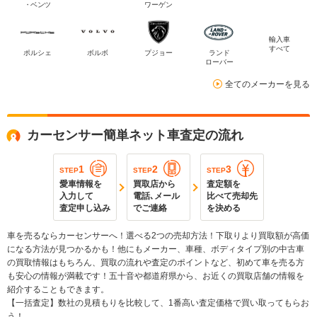
・ベンツ
ワーゲン
輸入車
すべて
ポルシェ
ボルボ
プジョー
ランド
ローバー
全てのメーカーを見る
カーセンサー簡単ネット車査定の流れ
1
2
3
STEP
STEP
STEP
愛車情報を
買取店から
査定額を
入力して
電話､メール
比べて売却先
査定申し込み
でご連絡
を決める
車を売るならカーセンサーへ！選べる2つの売却方法！下取りより買取額が高価
になる方法が見つかるかも！他にもメーカー、車種、ボディタイプ別の中古車
の買取情報はもちろん、買取の流れや査定のポイントなど、初めて車を売る方
も安心の情報が満載です！五十音や都道府県から、お近くの買取店舗の情報を
紹介することもできます。
【一括査定】数社の見積もりを比較して、1番高い査定価格で買い取ってもらお
う！