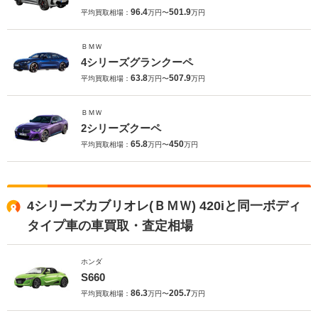
96.4
501.9
平均買取相場：
万円〜
万円
ＢＭＷ
4シリーズグランクーペ
63.8
507.9
平均買取相場：
万円〜
万円
ＢＭＷ
2シリーズクーペ
65.8
450
平均買取相場：
万円〜
万円
4シリーズカブリオレ(ＢＭＷ) 420iと同一ボディ
タイプ車の車買取・査定相場
ホンダ
S660
86.3
205.7
平均買取相場：
万円〜
万円