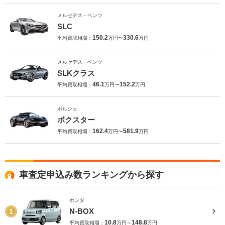
メルセデス・ベンツ
SLC
150.2
330.6
平均買取相場：
万円〜
万円
メルセデス・ベンツ
SLKクラス
46.1
152.2
平均買取相場：
万円〜
万円
ポルシェ
ボクスター
162.4
581.9
平均買取相場：
万円〜
万円
車査定申込み数ランキングから探す
ホンダ
N-BOX
1
10.8
148.8
平均買取相場：
万円～
万円