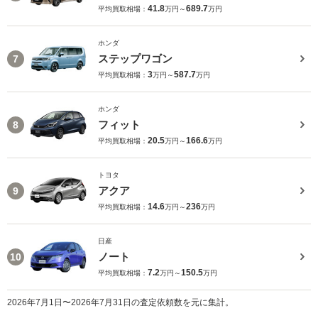
41.8
689.7
平均買取相場：
万円～
万円
ホンダ
ステップワゴン
7
3
587.7
平均買取相場：
万円～
万円
ホンダ
フィット
8
20.5
166.6
平均買取相場：
万円～
万円
トヨタ
アクア
9
14.6
236
平均買取相場：
万円～
万円
日産
ノート
10
7.2
150.5
平均買取相場：
万円～
万円
2026年7月1日〜2026年7月31日の査定依頼数を元に集計。