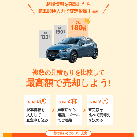
相場情報を確認したら
簡単90秒入力で査定依頼！
(無料)
複数の見積もりを比較して
最高額で売却しよう!
1
2
3
STEP
STEP
STEP
愛車情報を
買取店から
査定額を
入力して
電話、メール
比べて売却先
査定申し込み
でご連絡
を決める
90秒で終わるカンタン入力