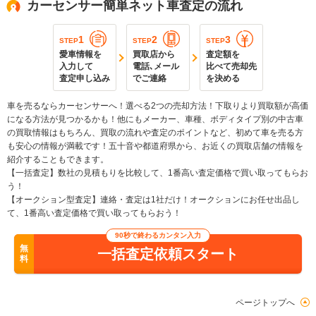
カーセンサー簡単ネット車査定の流れ
1
2
3
STEP
STEP
STEP
愛車情報を
買取店から
査定額を
入力して
電話､メール
比べて売却先
査定申し込み
でご連絡
を決める
車を売るならカーセンサーへ！選べる2つの売却方法！下取りより買取額が高価
になる方法が見つかるかも！他にもメーカー、車種、ボディタイプ別の中古車
の買取情報はもちろん、買取の流れや査定のポイントなど、初めて車を売る方
も安心の情報が満載です！五十音や都道府県から、お近くの買取店舗の情報を
紹介することもできます。
【一括査定】数社の見積もりを比較して、1番高い査定価格で買い取ってもらお
う！
【オークション型査定】連絡・査定は1社だけ！オークションにお任せ出品し
て、1番高い査定価格で買い取ってもらおう！
90秒で終わるカンタン入力
無
一括査定依頼スタート
料
ページトップへ