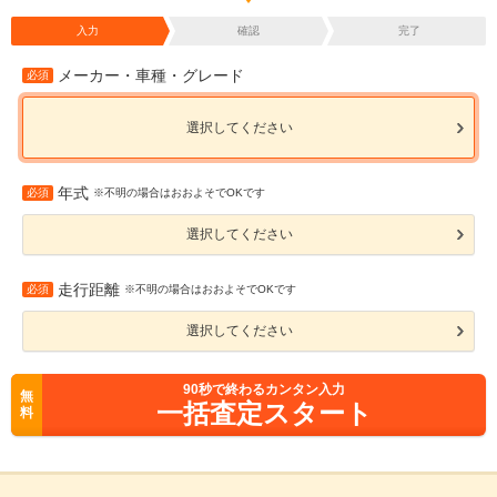
入力
確認
完了
メーカー・車種・グレード
必須
選択してください
年式
必須
※不明の場合はおおよそでOKです
選択してください
走行距離
必須
※不明の場合はおおよそでOKです
選択してください
90
秒で終わるカンタン入力
無
一括査定スタート
料