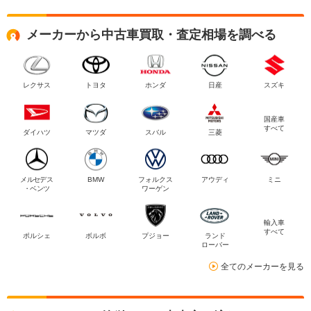
メーカーから中古車買取・査定相場を調べる
レクサス
トヨタ
ホンダ
日産
スズキ
国産車
すべて
ダイハツ
マツダ
スバル
三菱
メルセデス
BMW
フォルクス
アウディ
ミニ
・ベンツ
ワーゲン
輸入車
すべて
ポルシェ
ボルボ
プジョー
ランド
ローバー
全てのメーカーを見る