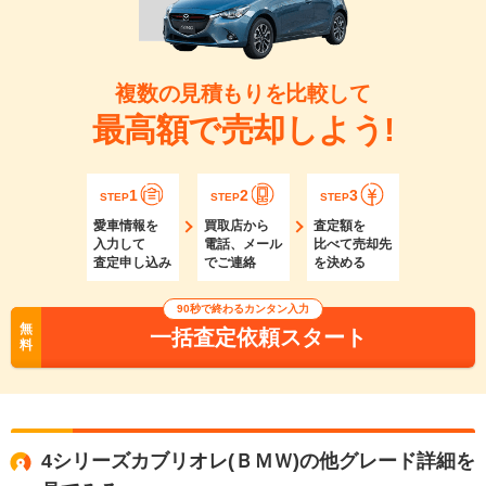
複数の見積もりを比較して
最高額で売却しよう!
1
2
3
STEP
STEP
STEP
愛車情報を
買取店から
査定額を
入力して
電話、メール
比べて売却先
査定申し込み
でご連絡
を決める
90秒で終わるカンタン入力
無
一括査定依頼スタート
料
4シリーズカブリオレ(ＢＭＷ)の他グレード詳細を