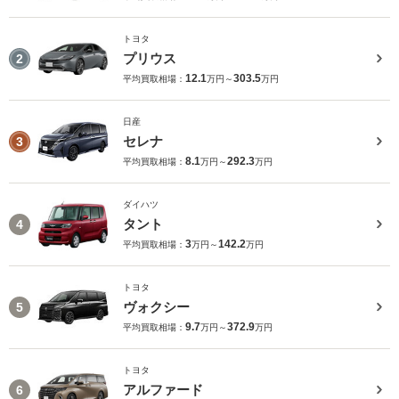
トヨタ
プリウス
2
12.1
303.5
平均買取相場：
万円～
万円
日産
セレナ
3
8.1
292.3
平均買取相場：
万円～
万円
ダイハツ
タント
4
3
142.2
平均買取相場：
万円～
万円
トヨタ
ヴォクシー
5
9.7
372.9
平均買取相場：
万円～
万円
トヨタ
アルファード
6