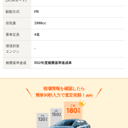
(JC08モード)
駆動方式
FR
排気量
1998cc
乗車定員
4名
環境対策
-
エンジン
燃費基準達成
R02年度燃費基準達成車
相場情報を確認したら
簡単90秒入力で査定依頼！
(無料)