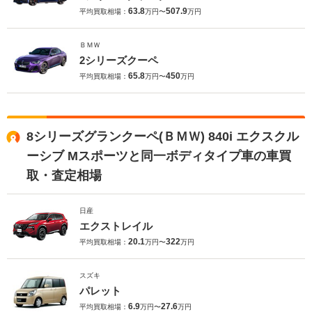
63.8
507.9
平均買取相場：
万円〜
万円
ＢＭＷ
2シリーズクーペ
65.8
450
平均買取相場：
万円〜
万円
8シリーズグランクーペ(ＢＭＷ) 840i エクスクル
ーシブ Mスポーツと同一ボディタイプ車の車買
取・査定相場
日産
エクストレイル
20.1
322
平均買取相場：
万円〜
万円
スズキ
パレット
6.9
27.6
平均買取相場：
万円〜
万円