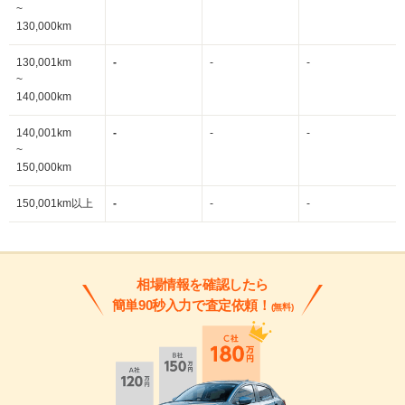
~
130,000km
130,001km
-
-
-
~
140,000km
140,001km
-
-
-
~
150,000km
150,001km以上
-
-
-
相場情報を確認したら
簡単90秒入力で査定依頼！
(無料)