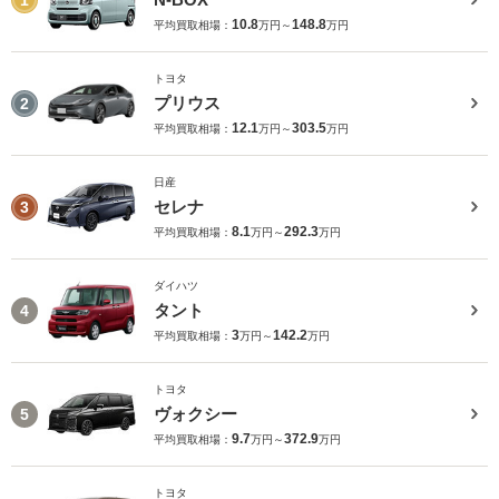
10.8
148.8
平均買取相場：
万円～
万円
トヨタ
プリウス
2
12.1
303.5
平均買取相場：
万円～
万円
日産
セレナ
3
8.1
292.3
平均買取相場：
万円～
万円
ダイハツ
タント
4
3
142.2
平均買取相場：
万円～
万円
トヨタ
ヴォクシー
5
9.7
372.9
平均買取相場：
万円～
万円
トヨタ