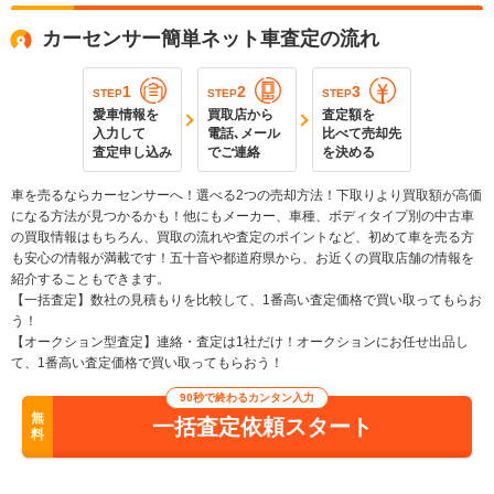
カーセンサー簡単ネット車査定の流れ
1
2
3
STEP
STEP
STEP
愛車情報を
買取店から
査定額を
入力して
電話､メール
比べて売却先
査定申し込み
でご連絡
を決める
車を売るならカーセンサーへ！選べる2つの売却方法！下取りより買取額が高価
になる方法が見つかるかも！他にもメーカー、車種、ボディタイプ別の中古車
の買取情報はもちろん、買取の流れや査定のポイントなど、初めて車を売る方
も安心の情報が満載です！五十音や都道府県から、お近くの買取店舗の情報を
紹介することもできます。
【一括査定】数社の見積もりを比較して、1番高い査定価格で買い取ってもらお
う！
【オークション型査定】連絡・査定は1社だけ！オークションにお任せ出品し
て、1番高い査定価格で買い取ってもらおう！
90秒で終わるカンタン入力
無
一括査定依頼スタート
料