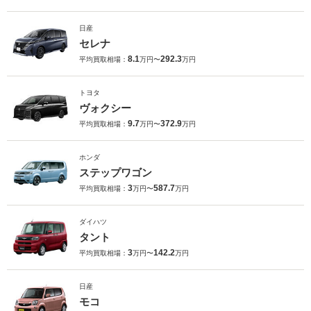
日産
セレナ
8.1
292.3
平均買取相場：
万円〜
万円
トヨタ
ヴォクシー
9.7
372.9
平均買取相場：
万円〜
万円
ホンダ
ステップワゴン
3
587.7
平均買取相場：
万円〜
万円
ダイハツ
タント
3
142.2
平均買取相場：
万円〜
万円
日産
モコ