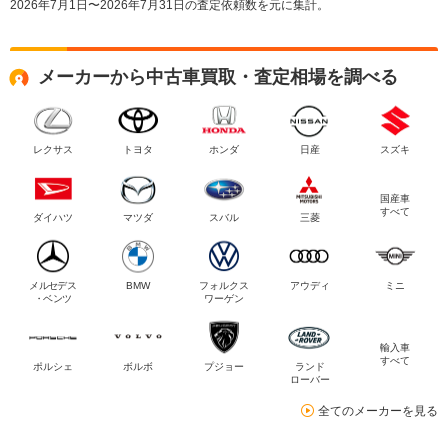
2026年7月1日〜2026年7月31日の査定依頼数を元に集計。
メーカーから中古車買取・査定相場を調べる
レクサス
トヨタ
ホンダ
日産
スズキ
国産車
すべて
ダイハツ
マツダ
スバル
三菱
メルセデス
BMW
フォルクス
アウディ
ミニ
・ベンツ
ワーゲン
輸入車
すべて
ポルシェ
ボルボ
プジョー
ランド
ローバー
全てのメーカーを見る