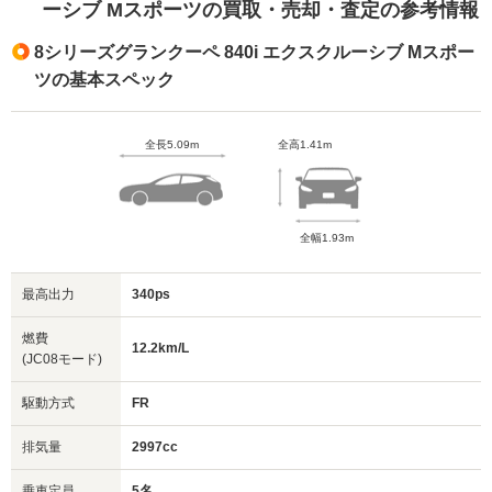
ーシブ Mスポーツの買取・売却・査定の参考情報
8シリーズグランクーペ 840i エクスクルーシブ Mスポー
ツの基本スペック
全長5.09m
全高1.41m
全幅1.93m
最高出力
340ps
燃費
12.2km/L
(JC08モード)
駆動方式
FR
排気量
2997cc
乗車定員
5名