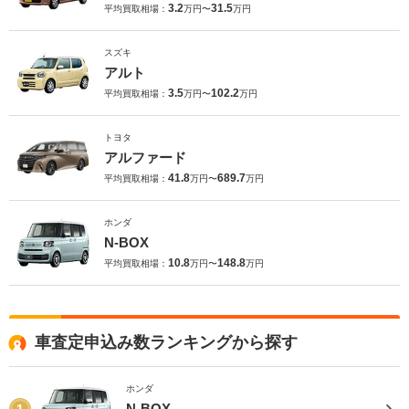
3.2
31.5
平均買取相場：
万円〜
万円
スズキ
アルト
3.5
102.2
平均買取相場：
万円〜
万円
トヨタ
アルファード
41.8
689.7
平均買取相場：
万円〜
万円
ホンダ
N-BOX
10.8
148.8
平均買取相場：
万円〜
万円
車査定申込み数ランキングから探す
ホンダ
N-BOX
1