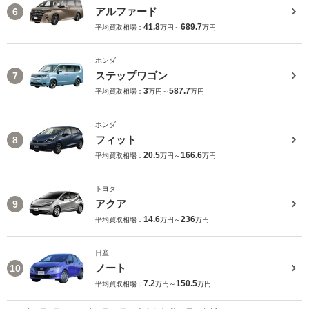
アルファード
6
41.8
689.7
平均買取相場：
万円～
万円
ホンダ
ステップワゴン
7
3
587.7
平均買取相場：
万円～
万円
ホンダ
フィット
8
20.5
166.6
平均買取相場：
万円～
万円
トヨタ
アクア
9
14.6
236
平均買取相場：
万円～
万円
日産
ノート
10
7.2
150.5
平均買取相場：
万円～
万円