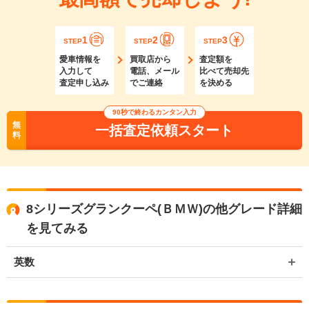
1
2
3
STEP
STEP
STEP
愛車情報を
買取店から
査定額を
入力して
電話、メール
比べて売却先
査定申し込み
でご連絡
を決める
90秒で終わるカンタン入力
無
一括査定依頼スタート
料
8シリーズグランクーペ(ＢＭＷ)の他グレード詳細
を見てみる
英数