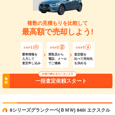
複数の見積もりを比較して
最高額で売却しよう!
1
2
3
STEP
STEP
STEP
愛車情報を
買取店から
査定額を
入力して
電話、メール
比べて売却先
査定申し込み
でご連絡
を決める
90秒で終わるカンタン入力
無
一括査定依頼スタート
料
8シリーズグランクーペ(ＢＭＷ) 840i エクスクル