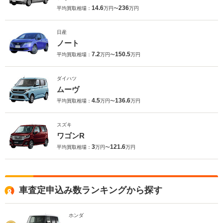
14.6
236
平均買取相場：
万円〜
万円
日産
ノート
7.2
150.5
平均買取相場：
万円〜
万円
ダイハツ
ムーヴ
4.5
136.6
平均買取相場：
万円〜
万円
スズキ
ワゴンR
3
121.6
平均買取相場：
万円〜
万円
車査定申込み数ランキングから探す
ホンダ