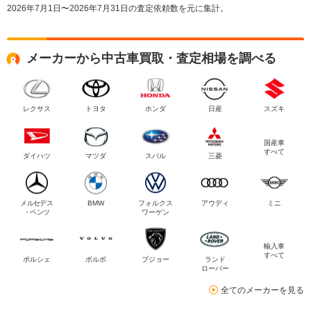
2026年7月1日〜2026年7月31日の査定依頼数を元に集計。
メーカーから中古車買取・査定相場を調べる
レクサス
トヨタ
ホンダ
日産
スズキ
国産車
すべて
ダイハツ
マツダ
スバル
三菱
メルセデス
BMW
フォルクス
アウディ
ミニ
・ベンツ
ワーゲン
輸入車
すべて
ポルシェ
ボルボ
プジョー
ランド
ローバー
全てのメーカーを見る