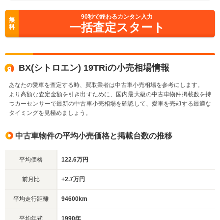
90
秒で終わるカンタン入力
無
一括査定スタート
料
BX(シトロエン) 19TRiの小売相場情報
あなたの愛車を査定する時、買取業者は中古車小売相場を参考にします。
より高額な査定金額を引き出すために、国内最大級の中古車物件掲載数を持
つカーセンサーで最新の中古車小売相場を確認して、愛車を売却する最適な
タイミングを見極めましょう。
中古車物件の平均小売価格と掲載台数の推移
平均価格
122.6万円
前月比
+2.7万円
平均走行距離
94600km
平均年式
1990年