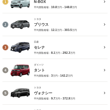
N-BOX
1
10.8
148.8
平均買取相場：
万円～
万円
トヨタ
プリウス
2
12.1
303.5
平均買取相場：
万円～
万円
日産
セレナ
3
8.1
292.3
平均買取相場：
万円～
万円
ダイハツ
タント
4
3
142.2
平均買取相場：
万円～
万円
トヨタ
ヴォクシー
5
9.7
372.9
平均買取相場：
万円～
万円