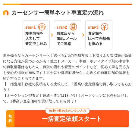
カーセンサー簡単ネット車査定の流れ
1
2
3
STEP
STEP
STEP
愛車情報を
買取店から
査定額を
入力して
電話､メール
比べて売却先
査定申し込み
でご連絡
を決める
車を売るならカーセンサーへ！選べる2つの売却方法！下取りより買取額が高価
になる方法が見つかるかも！他にもメーカー、車種、ボディタイプ別の中古車
の買取情報はもちろん、買取の流れや査定のポイントなど、初めて車を売る方
も安心の情報が満載です！五十音や都道府県から、お近くの買取店舗の情報を
紹介することもできます。
【一括査定】数社の見積もりを比較して、1番高い査定価格で買い取ってもらお
う！
【オークション型査定】連絡・査定は1社だけ！オークションにお任せ出品し
て、1番高い査定価格で買い取ってもらおう！
90秒で終わるカンタン入力
無
一括査定依頼スタート
料