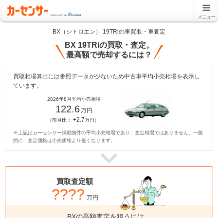
メニュー
BX（シトロエン） 19TRiの車買取・車査定
BX 19TRiの買取・査定。
最高額で売却するには？
買取相場算出には参照データが少ないため中古車平均小売相場を表示し
ています。
2026年8月平均小売相場
122.6
万円
+2.7
（前月比：
万円）
※上記はカーセンサー掲載物件の平均小売相場であり、査定相場ではありません。一般
的に、査定価格は小売価格より低くなります。
買取査定額
????
万円
BXの高額査定を狙うには、