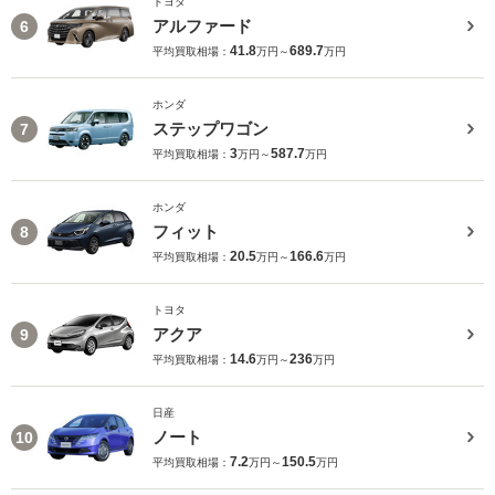
トヨタ
アルファード
6
41.8
689.7
平均買取相場：
万円～
万円
ホンダ
ステップワゴン
7
3
587.7
平均買取相場：
万円～
万円
ホンダ
フィット
8
20.5
166.6
平均買取相場：
万円～
万円
トヨタ
アクア
9
14.6
236
平均買取相場：
万円～
万円
日産
ノート
10
7.2
150.5
平均買取相場：
万円～
万円