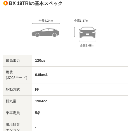
BX 19TRiの基本スペック
全長4.24m
全高1.37m
全幅1.68m
最高出力
120ps
燃費
0.0km/L
(JC08モード)
駆動方式
FF
排気量
1904cc
乗車定員
5名
環境対策
-
エンジン