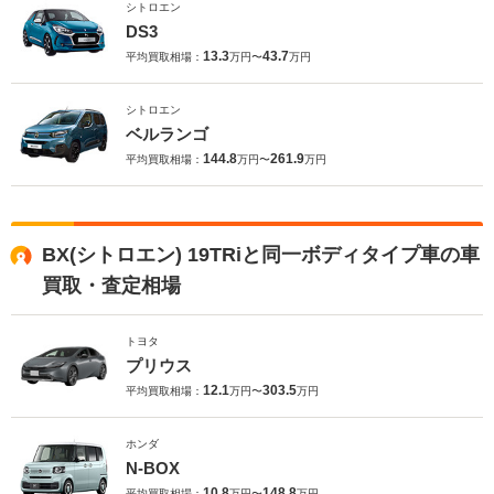
シトロエン
DS3
13.3
43.7
平均買取相場：
万円〜
万円
シトロエン
ベルランゴ
144.8
261.9
平均買取相場：
万円〜
万円
BX(シトロエン) 19TRiと同一ボディタイプ車の車
買取・査定相場
トヨタ
プリウス
12.1
303.5
平均買取相場：
万円〜
万円
ホンダ
N-BOX
10.8
148.8
平均買取相場：
万円〜
万円