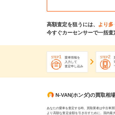
高額査定を狙うには、
より多
今すぐカーセンサーで一括査定
1
2
STEP
STEP
愛車情報を
入力して
査定申し込み
N-VAN(ホンダ)の買取相
あなたの愛車を査定する時、買取業者は中古車買
より高額な査定金額を引き出すために、国内最