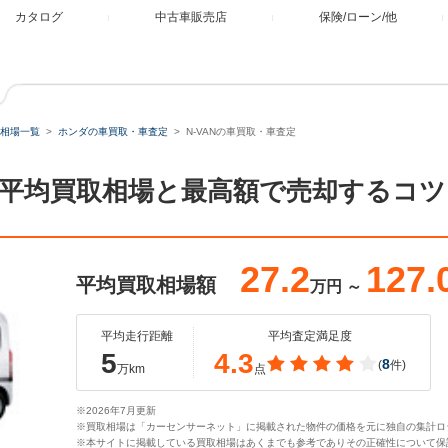
カタログ
中古車販売店
保険/ローン/他
相場一覧
ホンダの車買取・車査定
N-VANの車買取・車査定
定。平均買取相場と最高額で売却するコツ
27.2
127.
平均買取相場額
万円
～
平均走行距離
平均査定満足度
5
4.3
8
(
件)
万km
点
※2026年7月更新
※買取相場は「カーセンサーネット」に掲載された物件の価格を元に独自の集計ロ
※本サイトに掲載している買取相場はあくまでも参考でありその正確性について保