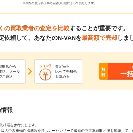
※実際の査定額は車の装備や状態によって異なります。
くの買取業者の査定を比較
することが重要です。
依頼して、あなたのN-VANを
最高額で売却
しま
3
STEP
買取店から
査定額を
無
電話、メール
比べて売却先
一
料
でご連絡
を決める
場情報
取相場を参考にします。
大級の中古車物件掲載数を持つカーセンサーで最新の中古車買取相場を確認して、