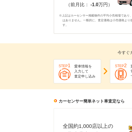
（前月比：
-1.0
万円）
※上記はカーセンサー掲載物件の平均小売相場であり
はありません。一般的に、査定価格は小売価格より
す。
今すぐ
1
2
STEP
STEP
愛車情報を
入力して
査定申し込み
カーセンサー簡単ネット車査定なら
全国約1,000店以上の