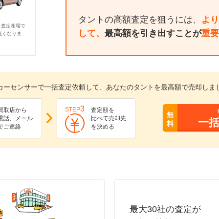
タントの高額査定を狙うには、
より
、査定相場で
して、
最高額を引き出すことが
重要
低くなりま
カーセンサーで一括査定依頼して、あなたのタントを最高額で売却しま
3
STEP
買取店から
査定額を
無
電話、メール
比べて売却先
一
料
でご連絡
を決める
最大30社の査定が