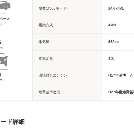
燃費(JC08モード)
24.6km/L
ベース
6m
駆動方式
4WD
排気量
658cc
高
5m
乗車定員
4名
幅
環境対策エンジン
H17年基準 
8m
燃費基準達成
H27年度燃費基
レード詳細