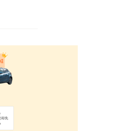
を
売却先
る