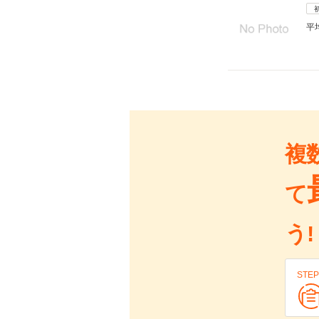
平
複
て
う!
STEP