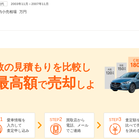
初代
2003年11月～2007年11月
均小売相場
万円
数の見積もりを比較し
最高額
売却
で
しよ
1
2
3
STEP
STEP
愛車情報を
買取店から
査定額
入力して
電話、メール
比べて
査定申し込み
でご連絡
を決め