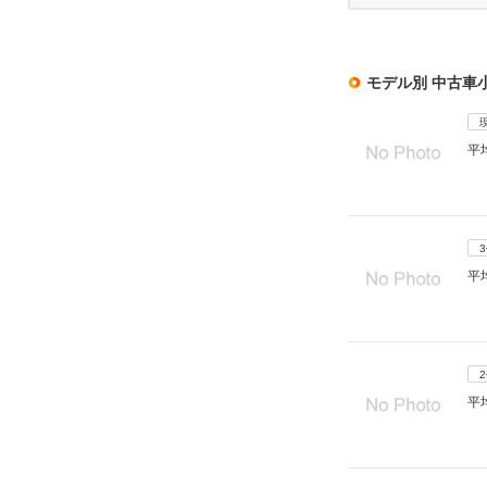
モデル別 中古車
平
平
平