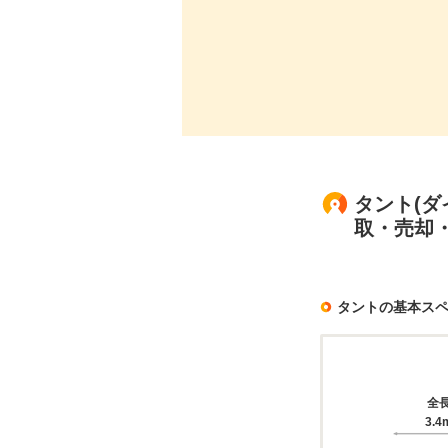
タント(ダ
取・売却
タントの基本ス
全
3.4