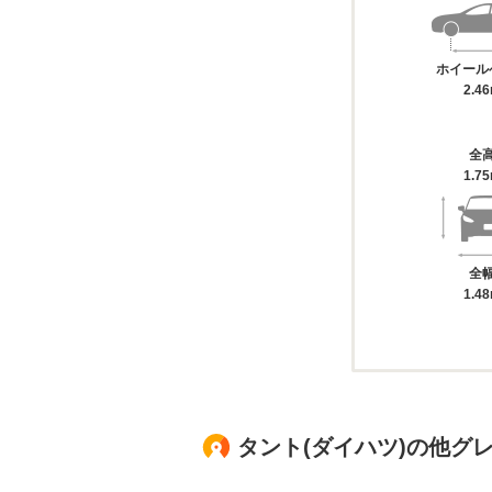
ホイール
2.4
全
1.7
全
1.4
タント(ダイハツ)の他グ