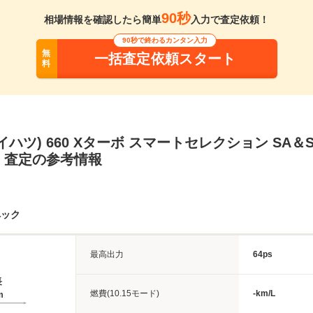
90秒
相場情報を確認したら簡単
入力で査定依頼！
90秒で終わるカンタン入力
無
一括査定依頼スタート
料
イハツ) 660 Xターボ スマートセレクション SA＆S
・査定の参考情報
ペック
最高出力
64ps
長
燃費(10.15モード)
-km/L
m