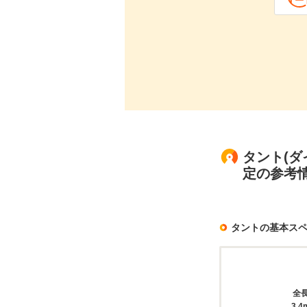
タント(ダイ
定の参考
タントの基本ス
全
3.4