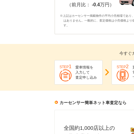
（前月比：
-0.4
万円）
※上記はカーセンサー掲載物件の平均小売相場であり
はありません。一般的に、査定価格は小売価格より
す。
今すぐ
1
2
STEP
STEP
愛車情報を
入力して
査定申し込み
カーセンサー簡単ネット車査定なら
全国約1,000店以上の