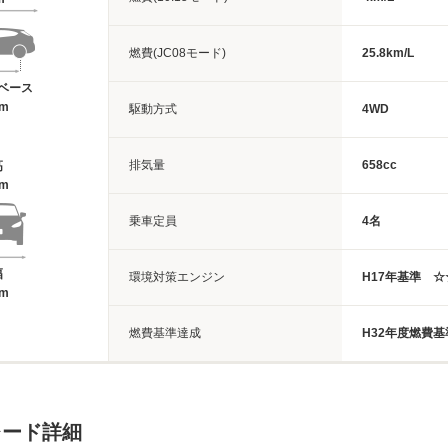
燃費(JC08モード)
25.8km/L
ベース
6m
駆動方式
4WD
排気量
658cc
高
5m
乗車定員
4名
幅
環境対策エンジン
H17年基準 
8m
燃費基準達成
H32年度燃費基
レード詳細