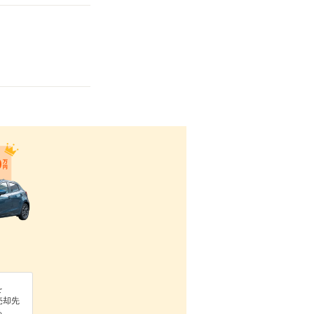
を
売却先
る