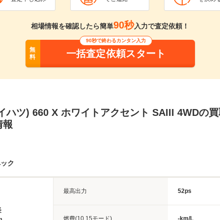
90秒
相場情報を確認したら簡単
入力で査定依頼！
90秒で終わるカンタン入力
無
一括査定依頼スタート
料
ハツ) 660 X ホワイトアクセント SAIII 4WD
情報
ペック
最高出力
52ps
長
燃費(10.15モード)
-km/L
m