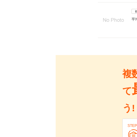
平
複
て
う!
STEP