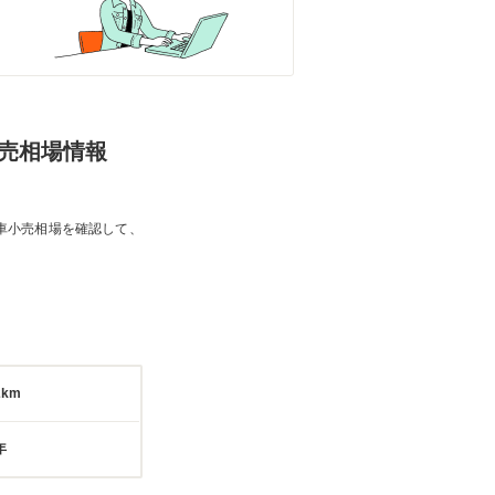
の小売相場情報
車小売相場を確認して、
2km
年