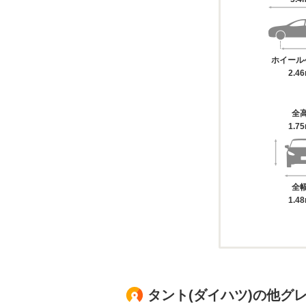
ホイール
2.4
全
1.7
全
1.4
タント(ダイハツ)の他グ