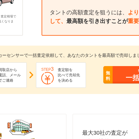
タントの高額査定を狙うには、
より
、査定相場で
して、
最高額を引き出すことが
重要
低くなりま
カーセンサーで一括査定依頼して、あなたのタントを最高額で売却しま
3
STEP
買取店から
査定額を
無
電話、メール
比べて売却先
一
料
でご連絡
を決める
最大30社の査定が