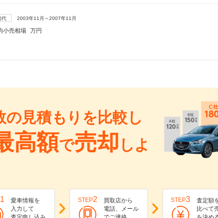
初代
2003年11月～2007年11月
均小売相場
万円
数の見積もりを比較し
最高額
売却
で
しよ
1
2
3
STEP
STEP
愛車情報を
買取店から
査定額
入力して
電話、メール
比べて
査定申し込み
でご連絡
を決め