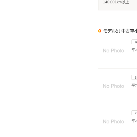
140,001km以上
モデル別 中古車
平
平
平