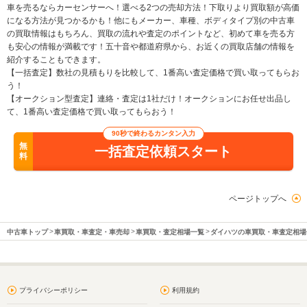
車を売るならカーセンサーへ！選べる2つの売却方法！下取りより買取額が高価
になる方法が見つかるかも！他にもメーカー、車種、ボディタイプ別の中古車
の買取情報はもちろん、買取の流れや査定のポイントなど、初めて車を売る方
も安心の情報が満載です！五十音や都道府県から、お近くの買取店舗の情報を
紹介することもできます。
【一括査定】数社の見積もりを比較して、1番高い査定価格で買い取ってもらお
う！
【オークション型査定】連絡・査定は1社だけ！オークションにお任せ出品し
て、1番高い査定価格で買い取ってもらおう！
90秒で終わるカンタン入力
無
一括査定依頼スタート
料
ページトップへ
中古車トップ
車買取・車査定・車売却
車買取・査定相場一覧
ダイハツの車買取・車査定相場
プライバシーポリシー
利用規約