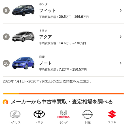
ホンダ
フィット
8
20.5
166.6
平均買取相場：
万円～
万円
トヨタ
アクア
9
14.6
236
平均買取相場：
万円～
万円
日産
ノート
10
7.2
150.5
平均買取相場：
万円～
万円
2026年7月1日〜2026年7月31日の査定依頼数を元に集計。
メーカーから中古車買取・査定相場を調べる
レクサス
トヨタ
ホンダ
日産
スズキ