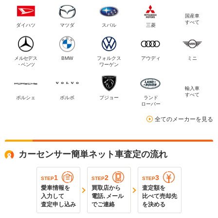
国産車
すべて
ダイハツ
マツダ
スバル
三菱
メルセデス
BMW
フォルクス
アウディ
ミニ
・ベンツ
ワーゲン
輸入車
すべて
ポルシェ
ボルボ
プジョー
ランド
ローバー
全てのメーカーを見る
カーセンサー簡単ネット車査定の流れ
1
2
3
STEP
STEP
STEP
愛車情報を
買取店から
査定額を
入力して
電話､メール
比べて売却先
査定申し込み
でご連絡
を決める