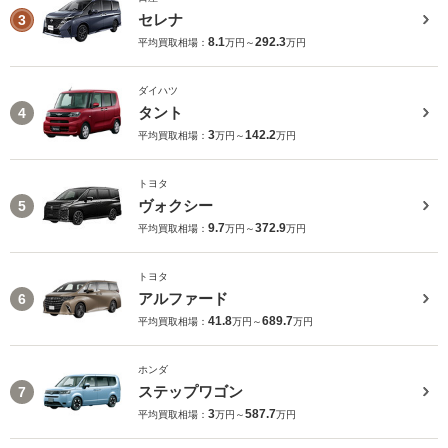
セレナ
3
8.1
292.3
平均買取相場：
万円～
万円
ダイハツ
タント
4
3
142.2
平均買取相場：
万円～
万円
トヨタ
ヴォクシー
5
9.7
372.9
平均買取相場：
万円～
万円
トヨタ
アルファード
6
41.8
689.7
平均買取相場：
万円～
万円
ホンダ
ステップワゴン
7
3
587.7
平均買取相場：
万円～
万円