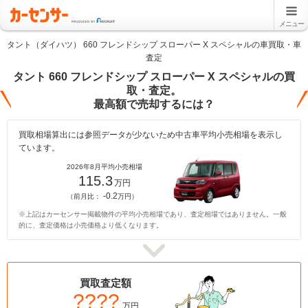
メニュー
タント（ダイハツ） 660 フレンドシップ スローパー X スペシャルの車買取・車
査定
タント 660 フレンドシップ スローパー X スペシャルの買
取・査定。
最高額で売却するには？
買取相場算出には参照データが少ないため中古車平均小売相場を表示し
ています。
2026年8月平均小売相場
115.3
万円
-0.2
（前月比：
万円）
※上記はカーセンサー掲載物件の平均小売相場であり、査定相場ではありません。一般
的に、査定価格は小売価格より低くなります。
買取査定額
????
万円