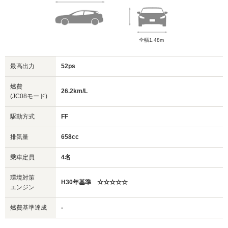
全幅1.48m
最高出力
52ps
燃費
26.2km/L
(JC08モード)
駆動方式
FF
排気量
658cc
乗車定員
4名
環境対策
H30年基準 ☆☆☆☆☆
エンジン
燃費基準達成
-