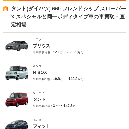
タント(ダイハツ) 660 フレンドシップ スローパー
X スペシャルと同一ボディタイプ車の車買取・査
定相場
トヨタ
プリウス
12.1
303.5
平均買取相場：
万円〜
万円
ホンダ
N-BOX
10.8
148.8
平均買取相場：
万円〜
万円
ダイハツ
タント
3
142.2
平均買取相場：
万円〜
万円
ホンダ
フィット