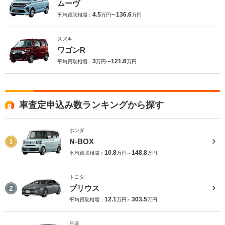
ムーヴ
4.5
136.6
平均買取相場：
万円〜
万円
スズキ
ワゴンR
3
121.6
平均買取相場：
万円〜
万円
車査定申込み数ランキングから探す
ホンダ
N-BOX
1
10.8
148.8
平均買取相場：
万円～
万円
トヨタ
プリウス
2
12.1
303.5
平均買取相場：
万円～
万円
日産