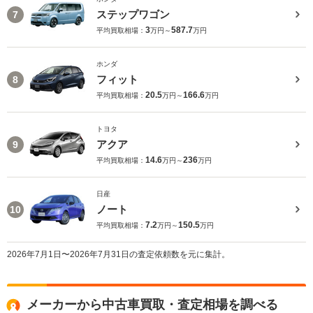
ステップワゴン
7
3
587.7
平均買取相場：
万円～
万円
ホンダ
フィット
8
20.5
166.6
平均買取相場：
万円～
万円
トヨタ
アクア
9
14.6
236
平均買取相場：
万円～
万円
日産
ノート
10
7.2
150.5
平均買取相場：
万円～
万円
2026年7月1日〜2026年7月31日の査定依頼数を元に集計。
メーカーから中古車買取・査定相場を調べる