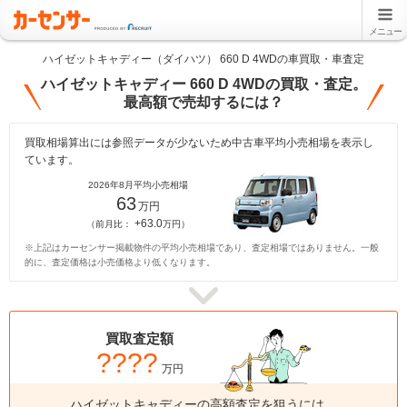
メニュー
ハイゼットキャディー（ダイハツ） 660 D 4WDの車買取・車査定
ハイゼットキャディー 660 D 4WDの買取・査定。
最高額で売却するには？
買取相場算出には参照データが少ないため中古車平均小売相場を表示し
ています。
2026年8月平均小売相場
63
万円
+63.0
（前月比：
万円）
※上記はカーセンサー掲載物件の平均小売相場であり、査定相場ではありません。一般
的に、査定価格は小売価格より低くなります。
買取査定額
????
万円
ハイゼットキャディーの高額査定を狙うには、