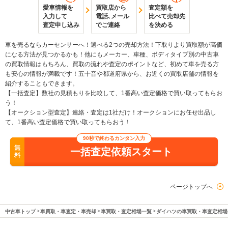
愛車情報を
買取店から
査定額を
入力して
電話､メール
比べて売却先
査定申し込み
でご連絡
を決める
車を売るならカーセンサーへ！選べる2つの売却方法！下取りより買取額が高価
になる方法が見つかるかも！他にもメーカー、車種、ボディタイプ別の中古車
の買取情報はもちろん、買取の流れや査定のポイントなど、初めて車を売る方
も安心の情報が満載です！五十音や都道府県から、お近くの買取店舗の情報を
紹介することもできます。
【一括査定】数社の見積もりを比較して、1番高い査定価格で買い取ってもらお
う！
【オークション型査定】連絡・査定は1社だけ！オークションにお任せ出品し
て、1番高い査定価格で買い取ってもらおう！
90秒で終わるカンタン入力
無
一括査定依頼スタート
料
ページトップへ
中古車トップ
車買取・車査定・車売却
車買取・査定相場一覧
ダイハツの車買取・車査定相場