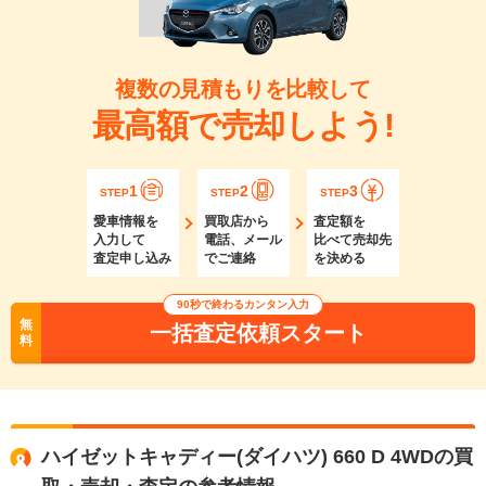
複数の見積もりを比較して
最高額で売却しよう!
1
2
3
STEP
STEP
STEP
愛車情報を
買取店から
査定額を
入力して
電話、メール
比べて売却先
査定申し込み
でご連絡
を決める
90秒で終わるカンタン入力
無
一括査定依頼スタート
料
ハイゼットキャディー(ダイハツ) 660 D 4WDの買