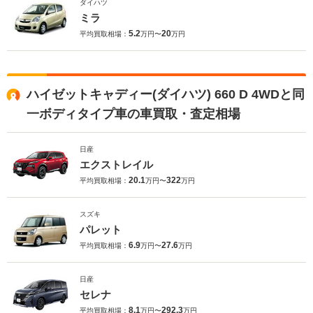
ダイハツ
ミラ
5.2
20
平均買取相場：
万円〜
万円
ハイゼットキャディー(ダイハツ) 660 D 4WDと同
一ボディタイプ車の車買取・査定相場
日産
エクストレイル
20.1
322
平均買取相場：
万円〜
万円
スズキ
パレット
6.9
27.6
平均買取相場：
万円〜
万円
日産
セレナ
8.1
292.3
平均買取相場：
万円〜
万円