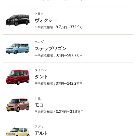
トヨタ
ヴォクシー
9.7
372.9
平均買取相場：
万円〜
万円
ホンダ
ステップワゴン
3
587.7
平均買取相場：
万円〜
万円
ダイハツ
タント
3
142.2
平均買取相場：
万円〜
万円
日産
モコ
3.2
31.5
平均買取相場：
万円〜
万円
スズキ
アルト