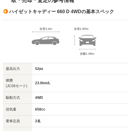
取・売却・査定の参考情報
ハイゼットキャディー 660 D 4WDの基本スペック
全長3.4m
全高1.85m
全幅1.48m
最高出力
52ps
燃費
23.0km/L
(JC08モード)
駆動方式
4WD
排気量
658cc
乗車定員
2名