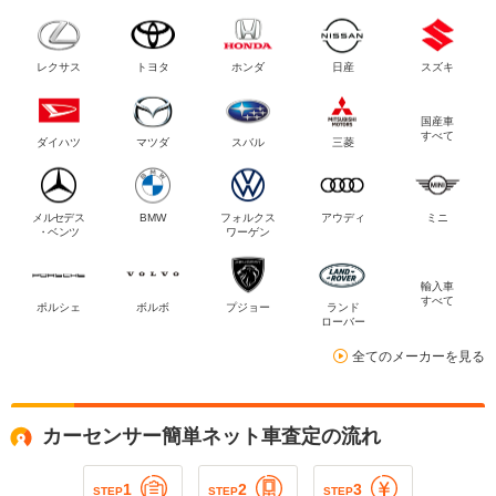
レクサス
トヨタ
ホンダ
日産
スズキ
国産車
すべて
ダイハツ
マツダ
スバル
三菱
メルセデス
BMW
フォルクス
アウディ
ミニ
・ベンツ
ワーゲン
輸入車
すべて
ポルシェ
ボルボ
プジョー
ランド
ローバー
全てのメーカーを見る
カーセンサー簡単ネット車査定の流れ
1
2
3
STEP
STEP
STEP