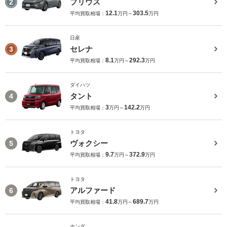
プリウス
2
12.1
303.5
平均買取相場：
万円～
万円
日産
セレナ
3
8.1
292.3
平均買取相場：
万円～
万円
ダイハツ
タント
4
3
142.2
平均買取相場：
万円～
万円
トヨタ
ヴォクシー
5
9.7
372.9
平均買取相場：
万円～
万円
トヨタ
アルファード
6
41.8
689.7
平均買取相場：
万円～
万円
ホンダ