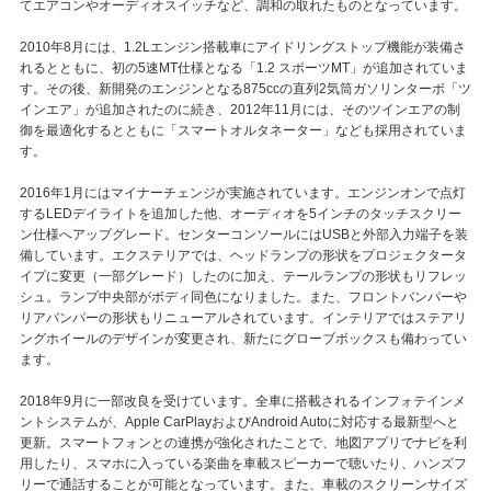
てエアコンやオーディオスイッチなど、調和の取れたものとなっています。
2010年8月には、1.2Lエンジン搭載車にアイドリングストップ機能が装備さ
れるとともに、初の5速MT仕様となる「1.2 スポーツMT」が追加されていま
す。その後、新開発のエンジンとなる875ccの直列2気筒ガソリンターボ「ツ
インエア」が追加されたのに続き、2012年11月には、そのツインエアの制
御を最適化するとともに「スマートオルタネーター」なども採用されていま
す。
2016年1月にはマイナーチェンジが実施されています。エンジンオンで点灯
するLEDデイライトを追加した他、オーディオを5インチのタッチスクリー
ン仕様へアップグレード。センターコンソールにはUSBと外部入力端子を装
備しています。エクステリアでは、ヘッドランプの形状をプロジェクタータ
イプに変更（一部グレード）したのに加え、テールランプの形状もリフレッ
シュ。ランプ中央部がボディ同色になりました。また、フロントバンパーや
リアバンパーの形状もリニューアルされています。インテリアではステアリ
ングホイールのデザインが変更され、新たにグローブボックスも備わってい
ます。
2018年9月に一部改良を受けています。全車に搭載されるインフォテインメ
ントシステムが、Apple CarPlayおよびAndroid Autoに対応する最新型へと
更新。スマートフォンとの連携が強化されたことで、地図アプリでナビを利
用したり、スマホに入っている楽曲を車載スピーカーで聴いたり、ハンズフ
リーで通話することが可能となっています。また、車載のスクリーンサイズ