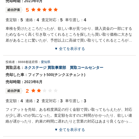
売却時期：2023年9月
5
総合評価
5
4
5
4
査定額：
連絡：
査定対応：
車引渡し：
車検を受けたところだったが、欲しい車が見つかり、購入資金の一部にする
ためなるべく高く引き取ってくれるところを探したら買い取り価格に大きな
差があることに驚いたが、予想以上に高値で買い取りしてくれるところが見
つかった
▼ 全てを表示する
買取店からの返信
投稿者：8888
都道府県：
愛知県
お世話になっております。 株式会社ネクステージでございます。 この
買取店名：
ネクステージ 買取事業部 買取コールセンター
度はネクステージをご利用いただきまして誠にありがとうございまし
売却した車：フィアット500(チンクエチェント)
た。 弊社ではフィアット500のような輸入車の専門店を展開している
関係もあり、大変得意な車種となっております。輸入車の他にもミニ
売却時期：2023年6月
バンやSUV、軽自動車などの各種専門店を展開しているため、また機
2
総合評価
会がございましたら是非お力添えできれば幸いでございます。 今後と
も宜しくお願い申し上げます。
4
2
3
3
査定額：
連絡：
査定対応：
車引渡し：
フィアットを売却、ある程度満足の行く金額で買い取ってもらえたが、対応
が少し遅いのが気になった。査定額を出すのに時間がかかったり、欲しい連
絡が遅かったり、約束の時間に遅れたりと営業の対応はあまり良くなかっ
た。
▼ 全てを表示する
買取店からの返信