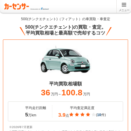
メニュー
500(チンクエチェント)（フィアット）の車買取・車査定
500(チンクエチェント)の買取・査定。
平均買取相場と最高額で売却するコツ
平均買取相場額
36
100.8
万円～
万円
平均走行距離
平均査定満足度
5
3.9
(
10
件)
万km
点
※2026年7月更新