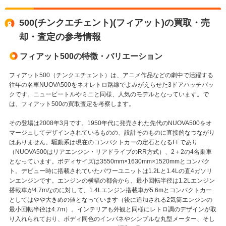
500(チンクエチェント)(フィアット)の買取・売
却・査定の参考情報
フィアット500の特徴・バリエーション
フィアット500（チンクエチェント）は、アニメ作品などの劇中で活躍する
往年の名車NUOVA500をネオレトロ路線でよみがえらせた3ドアハッチバッ
クです。ニュービートルやミニと同様、人気のモデルとなっています。で
は、フィアット500の買取査定を考察します。
その登場は2008年3月です。1950年代に発売された先代のNUOVA500をオ
マージュしてデザインされているものの、設計そのものに直接的なつながり
はありません。駆動系は現在のコンパクトカーの定石となるFFであり
（NUOVA500はリアエンジン・リアドライブのRR方式）、2＋2の4名乗車
となっています。ボディサイズは3550mm×1630mm×1520mmとコンパク
ト。デビュー時に搭載されていたパワーユニットは1.2Lと1.4Lの直4ガソリ
ンエンジンです。エンジンの横幅の都合から、最小回転半径は1.2Lエンジン
搭載車が4.7mなのに対して、1.4Lエンジン搭載車が5.6mとコンパクトカー
としてはやや大きめの値となっています（後に追加される2気筒エンジンの
最小回転半径は4.7m）。インテリアも外観と同様にレトロ調のデザインが取
り入れられており、ボディ同色のインパネやシンプルな丸型メーター、そし