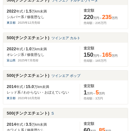
500(チンクエチェント)
ツインエア ドルチェヴィータ
査定額
2022
1.5
年式 /
万km未満
220
235
シルバー系 / 修復歴なし
万円～
万円
東京都
2025
年
12
月売却
売却額：
235
万円
500(チンクエチェント)
ツインエア カルト
査定額
2022
1.0
年式 /
万km未満
150
165
オレンジ系 / 修復歴なし
万円～
万円
富山県
2025
年
7
月売却
売却額：
165
万円
500(チンクエチェント)
ツインエア ポップ
査定額
2014
15.0
年式 /
万km未満
1
5
レッド系 / わからない・おぼえていない
万円～
万円
東京都
2023
年
10
月売却
売却額：
3
万円
500(チンクエチェント)
S
査定額
2014
3.5
年式 /
万km未満
60
85
ホワイト系 / 修復歴なし