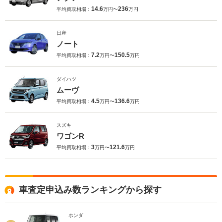
14.6
236
平均買取相場：
万円〜
万円
日産
ノート
7.2
150.5
平均買取相場：
万円〜
万円
ダイハツ
ムーヴ
4.5
136.6
平均買取相場：
万円〜
万円
スズキ
ワゴンR
3
121.6
平均買取相場：
万円〜
万円
車査定申込み数ランキングから探す
ホンダ