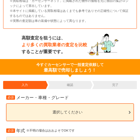
※買取相場は「カーセンサーネット」に掲載された物件の価格を元に独自の集計ロジ
ックによって算出しています。
※本サイトに掲載している買取相場はあくまでも参考でありその正確性について保証
するものではありません。
※実際の査定額は車の装備や状態によって異なります。
高額査定を狙うには、
より多くの買取業者の査定を比較
することが重要です。
今すぐカーセンサーで一括査定依頼して
最高額で売却しましょう！
入力
確認
完了
メーカー・車種・グレード
必須
選択してください
年式
必須
※不明の場合はおおよそでOKです