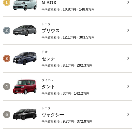
N-BOX
1
10.8
148.8
平均買取相場：
万円～
万円
トヨタ
プリウス
2
12.1
303.5
平均買取相場：
万円～
万円
日産
セレナ
3
8.1
292.3
平均買取相場：
万円～
万円
ダイハツ
タント
4
3
142.2
平均買取相場：
万円～
万円
トヨタ
ヴォクシー
5
9.7
372.9
平均買取相場：
万円～
万円