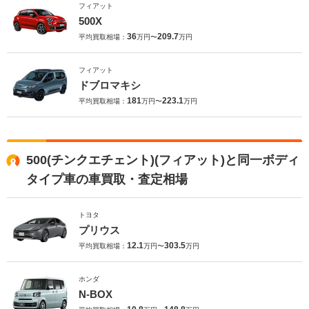
フィアット
500X
36
209.7
平均買取相場：
万円〜
万円
フィアット
ドブロマキシ
181
223.1
平均買取相場：
万円〜
万円
500(チンクエチェント)(フィアット)と同一ボディ
タイプ車の車買取・査定相場
トヨタ
プリウス
12.1
303.5
平均買取相場：
万円〜
万円
ホンダ
N-BOX