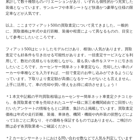
累計して数十種類ものバリエーションがあり、いずれも個性的かつ充実した
装備となっています。サンルーフや本革シートなど快適かつ豪華な仕様の限
定車などが人気です。
以上、ここまでフィアット500の買取査定について見てきました。一般的
に、買取価格は年式や走行距離、装備や程度によって異なるものの、目安と
して参考にしたいところです。
フィアット500はヒットしたモデルだけあり、根強い人気があります。買取
査定でも好条件を引き出せる可能性があります。一括査定サービスなどを利
用して、数社の見積もりを比較しながら、最も良い条件をスマートに引き出
したいところです。カーセンサー簡単ネット車査定なら、売却したい車のメ
ーカーや車種などを入力すれば、一括で査定のお申し込みができるようにな
っています。下取りより査定額が高価になるケースがないとも言えません。
上手に活用して、車の売却や買い替えをお得に成功させましょう！
＊1 本文中記載の平均買取相場はカーセンサー簡単ネット車査定クチコミか
ら、各買取業者で車を売却されたユーザー様に第三者機関経由でご回答いた
だいたアンケートの情報をもとに調査、集計の上掲載しています。買取査定
価格は年式や走行距離、装備、車体色、機関・機能や内外装の状態などによ
って1台ごとに異なり、その価格を保証するものではありません。ご検討の
際は必ず各買取業者へご確認ください。
＊2 カーセンサーネットにおける問い合わせ数などで人気を判定しています