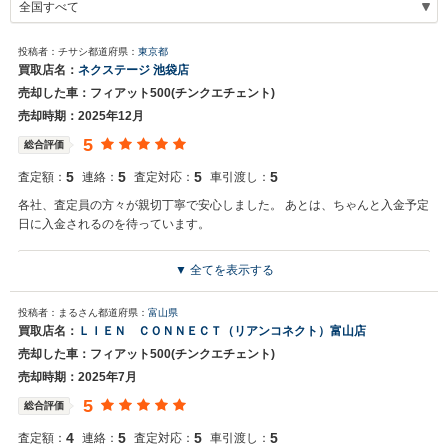
投稿者：チサシ
都道府県：
東京都
買取店名：
ネクステージ 池袋店
売却した車：フィアット500(チンクエチェント)
売却時期：2025年12月
5
総合評価
5
5
5
5
査定額：
連絡：
査定対応：
車引渡し：
各社、査定員の方々が親切丁寧で安心しました。 あとは、ちゃんと入金予定
日に入金されるのを待っています。
▼ 全てを表示する
買取店からの返信
お世話になっております。 株式会社ネクステージでございます。 この
投稿者：まるさん
都道府県：
富山県
度はネクステージをご利用いただきまして誠にありがとうございまし
買取店名：
ＬＩＥＮ ＣＯＮＮＥＣＴ（リアンコネクト）富山店
た。 弊社スタッフの接客をお褒め頂き光栄です。 今後もご満足いただ
売却した車：フィアット500(チンクエチェント)
けるよう精進してまいります。 スタッフ一同、またのご利用お待ちし
ております。
売却時期：2025年7月
5
総合評価
4
5
5
5
査定額：
連絡：
査定対応：
車引渡し：