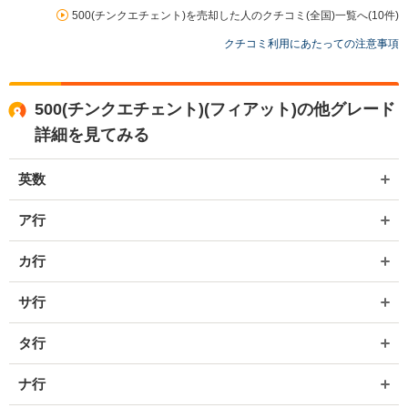
お世話になっております。株式会社ネクステージでございます。 この
500(チンクエチェント)を売却した人のクチコミ(全国)一覧へ(10件)
度は、ご対応にお時間を要してしまい誠に申し訳ございませんでし
クチコミ利用にあたっての注意事項
た。 お客様から頂きました、貴重なご意見を真摯に受け止め改善に努
めていきます。 また機会がございましたら是非ネクステージをご利用
いただけますと幸いでございます。 今後とも宜しくお願いいたしま
す。
500(チンクエチェント)(フィアット)の他グレード
詳細を見てみる
英数
ア行
カ行
サ行
タ行
ナ行