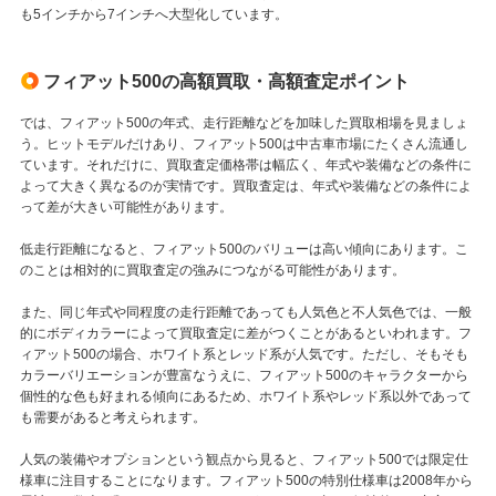
も5インチから7インチへ大型化しています。
フィアット500の高額買取・高額査定ポイント
では、フィアット500の年式、走行距離などを加味した買取相場を見ましょ
う。ヒットモデルだけあり、フィアット500は中古車市場にたくさん流通し
ています。それだけに、買取査定価格帯は幅広く、年式や装備などの条件に
よって大きく異なるのが実情です。買取査定は、年式や装備などの条件によ
って差が大きい可能性があります。
低走行距離になると、フィアット500のバリューは高い傾向にあります。こ
のことは相対的に買取査定の強みにつながる可能性があります。
また、同じ年式や同程度の走行距離であっても人気色と不人気色では、一般
的にボディカラーによって買取査定に差がつくことがあるといわれます。フ
ィアット500の場合、ホワイト系とレッド系が人気です。ただし、そもそも
カラーバリエーションが豊富なうえに、フィアット500のキャラクターから
個性的な色も好まれる傾向にあるため、ホワイト系やレッド系以外であって
も需要があると考えられます。
人気の装備やオプションという観点から見ると、フィアット500では限定仕
様車に注目することになります。フィアット500の特別仕様車は2008年から