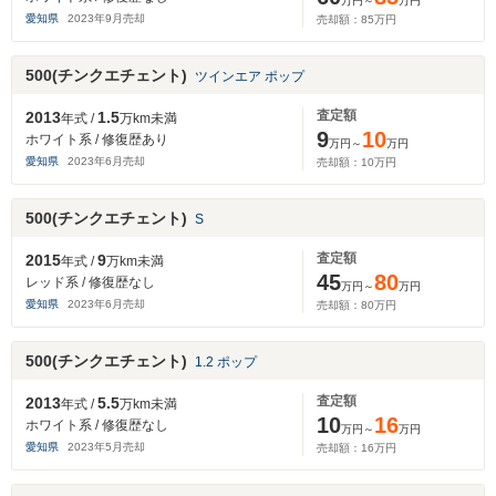
万円～
万円
愛知県
2023
年
9
月売却
売却額：
85
万円
500(チンクエチェント)
ツインエア ポップ
査定額
2013
1.5
年式 /
万km未満
9
10
ホワイト系 / 修復歴あり
万円～
万円
愛知県
2023
年
6
月売却
売却額：
10
万円
500(チンクエチェント)
S
査定額
2015
9
年式 /
万km未満
45
80
レッド系 / 修復歴なし
万円～
万円
愛知県
2023
年
6
月売却
売却額：
80
万円
500(チンクエチェント)
1.2 ポップ
査定額
2013
5.5
年式 /
万km未満
10
16
ホワイト系 / 修復歴なし
万円～
万円
愛知県
2023
年
5
月売却
売却額：
16
万円