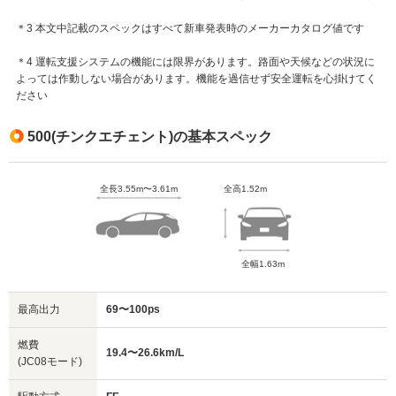
＊3 本文中記載のスペックはすべて新車発表時のメーカーカタログ値です
＊4 運転支援システムの機能には限界があります。路面や天候などの状況に
よっては作動しない場合があります。機能を過信せず安全運転を心掛けてく
ださい
500(チンクエチェント)の基本スペック
全長3.55m〜3.61m
全高1.52m
全幅1.63m
最高出力
69〜100ps
燃費
19.4〜26.6km/L
(JC08モード)