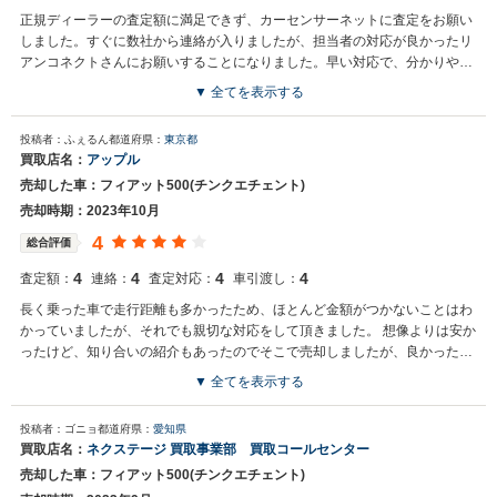
正規ディーラーの査定額に満足できず、カーセンサーネットに査定をお願い
しました。すぐに数社から連絡が入りましたが、担当者の対応が良かったリ
アンコネクトさんにお願いすることになりました。早い対応で、分かりやす
い説明と親身になって考えてくれる担当者の態度も安心して任せられる判断
▼ 全てを表示する
材料となりました。 ありがとうございました。
買取店からの返信
投稿者：ふぇるん
都道府県：
東京都
まるさん様 この度は弊社に大切なお車をお任せ頂きまして誠にありが
買取店名：
アップル
とうございます。 地域密着型の会社としてさせて頂いておりますの
売却した車：フィアット500(チンクエチェント)
で、 また機会がございましたら是非ともよろしくお願いいたします。
売却時期：2023年10月
4
総合評価
4
4
4
4
査定額：
連絡：
査定対応：
車引渡し：
長く乗った車で走行距離も多かったため、ほとんど金額がつかないことはわ
かっていましたが、それでも親切な対応をして頂きました。 想像よりは安か
ったけど、知り合いの紹介もあったのでそこで売却しましたが、良かったと
思っています。
▼ 全てを表示する
投稿者：ゴニョ
都道府県：
愛知県
買取店名：
ネクステージ 買取事業部 買取コールセンター
売却した車：フィアット500(チンクエチェント)