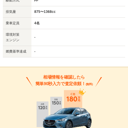
駆動方式
FF
排気量
875〜1368cc
乗車定員
4名
環境対策
-
エンジン
燃費基準達成
-
相場情報を確認したら
簡単90秒入力で査定依頼！
(無料)