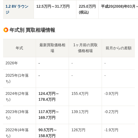
1.2 8V ラウン
12.5万円～31.7万円
225.0万円
平成20(2008)年03月
ジ
(税込)
年式別 買取相場情報
最新買取価格相
1ヶ月前の買取
年式
前月からの差額
場
価格相場
2026年
-
-
-
2025年(1年落
-
-
-
ち)
2024年(2年落
124.4万円～
155.4万円
-3.9万円
ち)
178.4万円
2023年(3年落
117.9万円～
139.1万円
-0.2万円
ち)
169.7万円
2022年(4年落
90.5万円～
126万円
-1.9万円
ち)
158.9万円