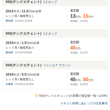
500(チンクエチェント)
1.2 ポップ
査定額
2012
11.0
年式 /
万km未満
13
15
レッド系 / 修復歴なし
万円～
万円
愛知県
2023
年
1
月売却
売却額：
15
万円
500(チンクエチェント)
1.2 ポップ
査定額
2015
1.5
年式 /
万km未満
45
レッド系 / 修復歴あり
万円
愛知県
2022
年
3
月売却
売却額：
45
万円
500(チンクエチェント)
ツインエア ラウンジ
査定額
2016
5.5
年式 /
万km未満
45
50
レッド系 / 修復歴なし
万円～
万円
兵庫県
2020
年
10
月売却
売却額：
50
万円
500(チンクエチェント)の実際の査定額一覧へ(10件)
クチコミ利用にあたっての注意事項