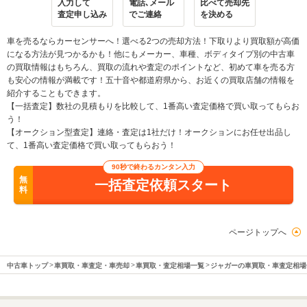
入力して
電話､メール
比べて売却先
査定申し込み
でご連絡
を決める
車を売るならカーセンサーへ！選べる2つの売却方法！下取りより買取額が高価
になる方法が見つかるかも！他にもメーカー、車種、ボディタイプ別の中古車
の買取情報はもちろん、買取の流れや査定のポイントなど、初めて車を売る方
も安心の情報が満載です！五十音や都道府県から、お近くの買取店舗の情報を
紹介することもできます。
【一括査定】数社の見積もりを比較して、1番高い査定価格で買い取ってもらお
う！
【オークション型査定】連絡・査定は1社だけ！オークションにお任せ出品し
て、1番高い査定価格で買い取ってもらおう！
90秒で終わるカンタン入力
無
一括査定依頼スタート
料
ページトップへ
中古車トップ
車買取・車査定・車売却
車買取・査定相場一覧
ジャガーの車買取・車査定相場