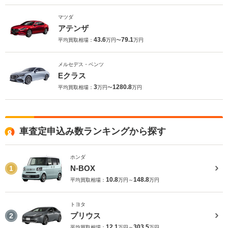
マツダ
アテンザ
43.6
79.1
平均買取相場：
万円〜
万円
メルセデス・ベンツ
Eクラス
3
1280.8
平均買取相場：
万円〜
万円
車査定申込み数ランキングから探す
ホンダ
N-BOX
1
10.8
148.8
平均買取相場：
万円～
万円
トヨタ
プリウス
2
12.1
303.5
平均買取相場：
万円～
万円