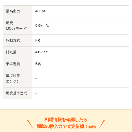
最高出力
406ps
燃費
0.0km/L
(JC08モード)
駆動方式
FR
排気量
4196cc
乗車定員
5名
環境対策
-
エンジン
燃費基準達成
-
相場情報を確認したら
簡単90秒入力で査定依頼！
(無料)