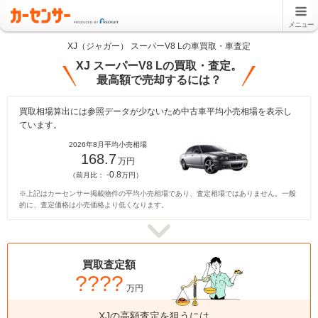
メニュー
XJ（ジャガー） スーパーV8 Lの車買取・車査定
XJ スーパーV8 Lの買取・査定。
最高額で売却するには？
買取相場算出には参照データが少ないため中古車平均小売相場を表示し
ています。
2026年8月平均小売相場
168.7
万円
-0.8
（前月比：
万円）
※上記はカーセンサー掲載物件の平均小売相場であり、査定相場ではありません。一般
的に、査定価格は小売価格より低くなります。
買取査定額
????
万円
XJの高額査定を狙うには、