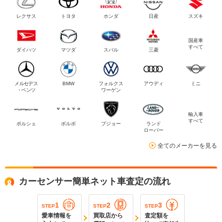
レクサス
トヨタ
ホンダ
日産
スズキ
国産車
すべて
ダイハツ
マツダ
スバル
三菱
メルセデス
BMW
フォルクス
アウディ
ミニ
・ベンツ
ワーゲン
輸入車
すべて
ポルシェ
ボルボ
プジョー
ランド
ローバー
全てのメーカーを見る
カーセンサー簡単ネット車査定の流れ
1
2
3
STEP
STEP
STEP
愛車情報を
買取店から
査定額を