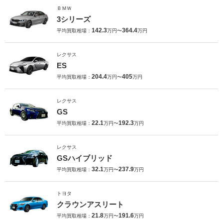
ＢＭＷ
3シリーズ
142.3
364.4
平均買取相場：
万円〜
万円
レクサス
ES
204.4
405
平均買取相場：
万円〜
万円
レクサス
GS
22.1
192.3
平均買取相場：
万円〜
万円
レクサス
GSハイブリッド
32.1
237.9
平均買取相場：
万円〜
万円
トヨタ
クラウンアスリート
21.8
191.6
平均買取相場：
万円〜
万円