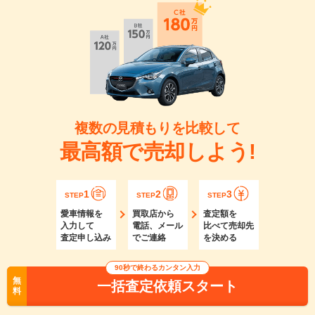
複数の見積もりを比較して
最高額で売却しよう!
1
2
3
STEP
STEP
STEP
愛車情報を
買取店から
査定額を
入力して
電話、メール
比べて売却先
査定申し込み
でご連絡
を決める
90秒で終わるカンタン入力
無
一括査定依頼スタート
料