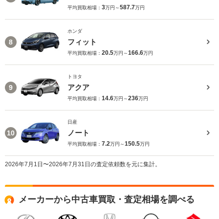
3
587.7
平均買取相場：
万円～
万円
ホンダ
フィット
8
20.5
166.6
平均買取相場：
万円～
万円
トヨタ
アクア
9
14.6
236
平均買取相場：
万円～
万円
日産
ノート
10
7.2
150.5
平均買取相場：
万円～
万円
2026年7月1日〜2026年7月31日の査定依頼数を元に集計。
メーカーから中古車買取・査定相場を調べる