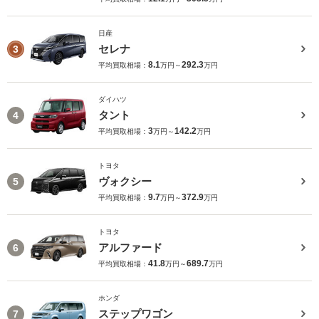
日産
セレナ
3
8.1
292.3
平均買取相場：
万円～
万円
ダイハツ
タント
4
3
142.2
平均買取相場：
万円～
万円
トヨタ
ヴォクシー
5
9.7
372.9
平均買取相場：
万円～
万円
トヨタ
アルファード
6
41.8
689.7
平均買取相場：
万円～
万円
ホンダ
ステップワゴン
7