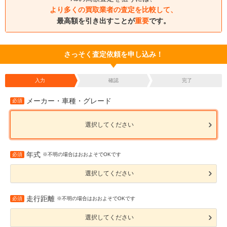
より多くの買取業者の査定を比較して、
最高額を引き出すことが
重要
です。
さっそく査定依頼を申し込み！
入力
確認
完了
メーカー・車種・グレード
必須
選択してください
年式
必須
※不明の場合はおおよそでOKです
選択してください
走行距離
必須
※不明の場合はおおよそでOKです
選択してください