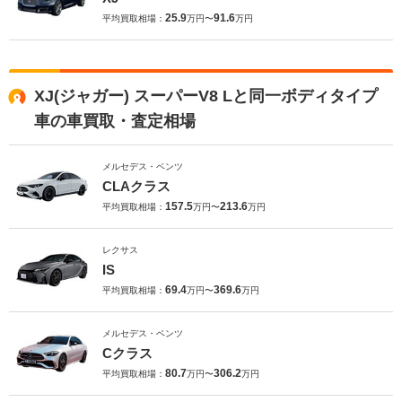
25.9
91.6
平均買取相場：
万円〜
万円
XJ(ジャガー) スーパーV8 Lと同一ボディタイプ
車の車買取・査定相場
メルセデス・ベンツ
CLAクラス
157.5
213.6
平均買取相場：
万円〜
万円
レクサス
IS
69.4
369.6
平均買取相場：
万円〜
万円
メルセデス・ベンツ
Cクラス
80.7
306.2
平均買取相場：
万円〜
万円