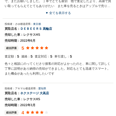
で、またお願いしました。 丁寧でとても親切 他で査定したより、高値で買
い取ってもらえてとてもありがたい また車を売るときはアップルで売りた
い
▼ 全てを表示する
投稿者：さゆ
都道府県：
東京都
買取店名：
ＤＥＢＥＥＲＳ 高輪店
売却した車：レクサスHS
売却時期：2022年6月
5
総合評価
5
5
5
5
査定額：
連絡：
査定対応：
車引渡し：
色々と相談にのってくださり接客の対応がよかったのと、車に関して詳しく
丁寧に説明があり納得の売却ができました。対応もとても迅速でスマート。
また機会があったら利用したいです
投稿者：アキマル
都道府県：
愛知県
買取店名：
ネクステージ 大高店
売却した車：レクサスHS
売却時期：2022年3月
4
総合評価