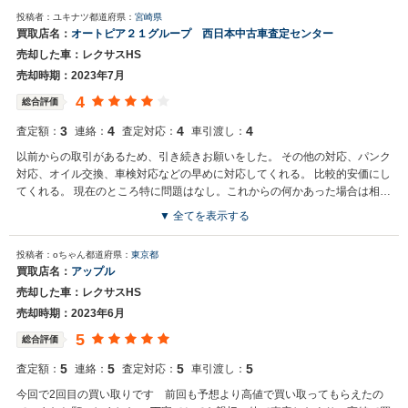
投稿者：ユキナツ
都道府県：
宮崎県
買取店名：
オートピア２１グループ 西日本中古車査定センター
売却した車：レクサスHS
売却時期：2023年7月
4
総合評価
3
4
4
4
査定額：
連絡：
査定対応：
車引渡し：
以前からの取引があるため、引き続きお願いをした。 その他の対応、パンク
対応、オイル交換、車検対応などの早めに対応してくれる。 比較的安価にし
てくれる。 現在のところ特に問題はなし。これからの何かあった場合は相談
できると思う。
▼ 全てを表示する
投稿者：oちゃん
都道府県：
東京都
買取店名：
アップル
売却した車：レクサスHS
売却時期：2023年6月
5
総合評価
5
5
5
5
査定額：
連絡：
査定対応：
車引渡し：
今回で2回目の買い取りです 前回も予想より高値で買い取ってもらえたの