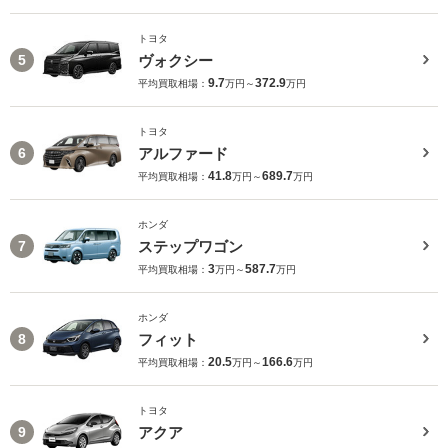
トヨタ
ヴォクシー
5
9.7
372.9
平均買取相場：
万円～
万円
トヨタ
アルファード
6
41.8
689.7
平均買取相場：
万円～
万円
ホンダ
ステップワゴン
7
3
587.7
平均買取相場：
万円～
万円
ホンダ
フィット
8
20.5
166.6
平均買取相場：
万円～
万円
トヨタ
アクア
9