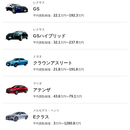
レクサス
GS
22.1
192.3
平均買取相場：
万円〜
万円
レクサス
GSハイブリッド
32.1
237.9
平均買取相場：
万円〜
万円
トヨタ
クラウンアスリート
21.8
191.6
平均買取相場：
万円〜
万円
マツダ
アテンザ
43.6
79.1
平均買取相場：
万円〜
万円
メルセデス・ベンツ
Eクラス
3
1280.8
平均買取相場：
万円〜
万円