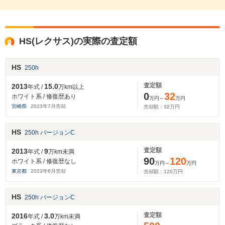
HS(レクサス)の実際の査定額
HS
250h
査定額
2013
15.0
年式 /
万km以上
0
32
ホワイト系 / 修復歴あり
万円～
万円
宮崎県
2023
年
7
月売却
売却額：
32
万円
HS
250h バージョンC
査定額
2013
9
年式 /
万km未満
90
120
ホワイト系 / 修復歴なし
万円～
万円
東京都
2023
年
6
月売却
売却額：
120
万円
HS
250h バージョンC
査定額
2016
3.0
年式 /
万km未満