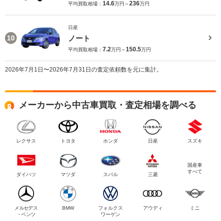
14.6
236
平均買取相場：
万円～
万円
日産
ノート
10
7.2
150.5
平均買取相場：
万円～
万円
2026年7月1日〜2026年7月31日の査定依頼数を元に集計。
メーカーから中古車買取・査定相場を調べる
レクサス
トヨタ
ホンダ
日産
スズキ
国産車
すべて
ダイハツ
マツダ
スバル
三菱
メルセデス
BMW
フォルクス
アウディ
ミニ
・ベンツ
ワーゲン