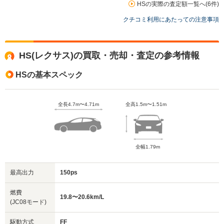
HSの実際の査定額一覧へ(6件)
クチコミ利用にあたっての注意事項
HS(レクサス)の買取・売却・査定の参考情報
HSの基本スペック
全長4.7m〜4.71m
全高1.5m〜1.51m
全幅1.79m
最高出力
150ps
燃費
19.8〜20.6km/L
(JC08モード)
駆動方式
FF