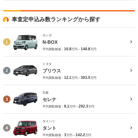
車査定申込み数ランキングから探す
ホンダ
N-BOX
1
10.8
148.8
平均買取相場：
万円～
万円
トヨタ
プリウス
2
12.1
303.5
平均買取相場：
万円～
万円
日産
セレナ
3
8.1
292.3
平均買取相場：
万円～
万円
ダイハツ
タント
4
3
142.2
平均買取相場：
万円～
万円