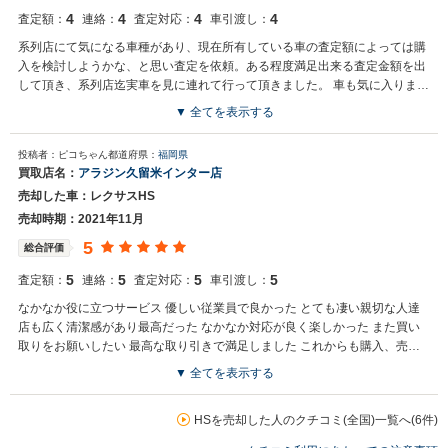
4
4
4
4
査定額：
連絡：
査定対応：
車引渡し：
系列店にて気になる車種があり、現在所有している車の査定額によっては購
入を検討しようかな、と思い査定を依頼。ある程度満足出来る査定金額を出
して頂き、系列店迄実車を見に連れて行って頂きました。 車も気に入りまし
たし、担当の方の対応も良かったので、その場にて契約完了。次回も又お世
▼ 全てを表示する
話になりたいと思っています。
買取店からの返信
投稿者：ピコちゃん
都道府県：
福岡県
お世話になっております。 株式会社ネクステージでございます。 この
買取店名：
アラジン久留米インター店
度はネクステージをご利用いただきまして誠にありがとうございまし
売却した車：レクサスHS
た。 弊社では買取だけではなく、販売もメインで行っている会社とな
ります。 ファミリー向けのミニバンタイプのお車の他にもSUVタイ
売却時期：2021年11月
プ、軽自動車などの各種専門店を展開しているため、様々なご利用シ
5
総合評価
ーンでのお車のご紹介が可能となっております。 また、弊社では日本
全国に展開している為、ご希望の車種が最寄りの店舗にない場合でも
5
5
5
5
査定額：
連絡：
査定対応：
車引渡し：
他店舗の在庫のご紹介が可能でございます。 また機会がございました
なかなか役に立つサービス 優しい従業員で良かった とても凄い親切な人達
ら、その際も是非ネクステージをご利用いただけますと幸いでござい
店も広く清潔感があり最高だった なかなか対応が良く楽しかった また買い
ます。 今後とも宜しくお願い申し上げます。
取りをお願いしたい 最高な取り引きで満足しました これからも購入、売却
をします
▼ 全てを表示する
HSを売却した人のクチコミ(全国)一覧へ(6件)