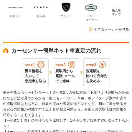
輸入車
すべて
ポルシェ
ボルボ
プジョー
ランド
ローバー
全てのメーカーを見る
カーセンサー簡単ネット車査定の流れ
1
2
3
STEP
STEP
STEP
愛車情報を
買取店から
査定額を
入力して
電話､メール
比べて売却先
査定申し込み
でご連絡
を決める
車を売るならカーセンサーへ！選べる2つの売却方法！下取りより買取額が高価
になる方法が見つかるかも！他にもメーカー、車種、ボディタイプ別の中古車
の買取情報はもちろん、買取の流れや査定のポイントなど、初めて車を売る方
も安心の情報が満載です！五十音や都道府県から、お近くの買取店舗の情報を
紹介することもできます。
【一括査定】数社の見積もりを比較して、1番高い査定価格で買い取ってもらお
う！
【オークション型査定】連絡・査定は1社だけ！オークションにお任せ出品し