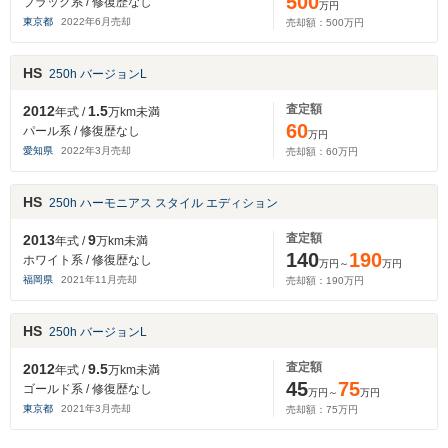
500
ブラック系 / 修復歴なし
万円
東京都
2022
年
6
月売却
売却額：
500
万円
HS
250h バージョンL
査定額
2012
1.5
年式 /
万km未満
60
パール系 / 修復歴なし
万円
愛知県
2022
年
3
月売却
売却額：
60
万円
HS
250h ハーモニアス スタイル エディション
査定額
2013
9
年式 /
万km未満
140
190
ホワイト系 / 修復歴なし
万円～
万円
福岡県
2021
年
11
月売却
売却額：
190
万円
HS
250h バージョンL
査定額
2012
9.5
年式 /
万km未満
45
75
ゴールド系 / 修復歴なし
万円～
万円
東京都
2021
年
3
月売却
売却額：
75
万円