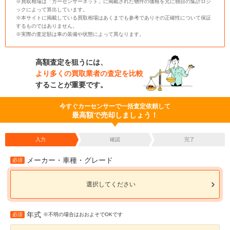
※買取相場は「カーセンサーネット」に掲載された物件の価格を元に独自の集計ロジ
ックによって算出しています。
※本サイトに掲載している買取相場はあくまでも参考でありその正確性について保証
するものではありません。
※実際の査定額は車の装備や状態によって異なります。
高額査定を狙うには、
より多くの買取業者の査定を比較
することが重要です。
今すぐカーセンサーで一括査定依頼して
最高額で売却しましょう！
入力
確認
完了
メーカー・車種・グレード
必須
選択してください
年式
必須
※不明の場合はおおよそでOKです