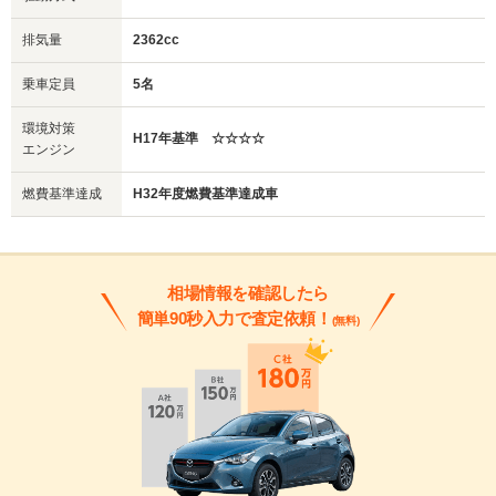
排気量
2362cc
乗車定員
5名
環境対策
H17年基準 ☆☆☆☆
エンジン
燃費基準達成
H32年度燃費基準達成車
相場情報を確認したら
簡単90秒入力で査定依頼！
(無料)