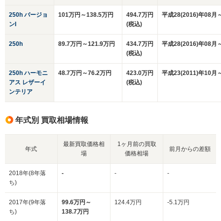
250h バージョ
101万円～138.5万円
494.7万円
平成28(2016)年08月
ンI
(税込)
250h
89.7万円～121.9万円
434.7万円
平成28(2016)年08月
(税込)
250h ハーモニ
48.7万円～76.2万円
423.0万円
平成23(2011)年10月
アス レザーイ
(税込)
ンテリア
年式別 買取相場情報
最新買取価格相
1ヶ月前の買取
年式
前月からの差額
場
価格相場
2018年(8年落
-
-
-
ち)
2017年(9年落
99.6万円～
124.4万円
-5.1万円
ち)
138.7万円