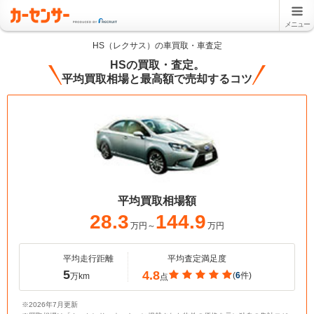
メニュー
HS（レクサス）の車買取・車査定
HSの買取・査定。
平均買取相場と最高額で売却するコツ
平均買取相場額
28.3
144.9
万円～
万円
平均走行距離
平均査定満足度
5
4.8
(
6
件)
万km
点
※2026年7月更新