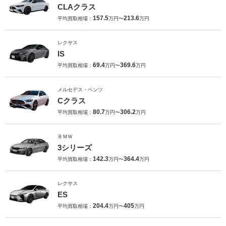
CLAクラス
157.5
213.6
平均買取相場：
万円〜
万円
レクサス
IS
69.4
369.6
平均買取相場：
万円〜
万円
メルセデス・ベンツ
Cクラス
80.7
306.2
平均買取相場：
万円〜
万円
ＢＭＷ
3シリーズ
142.3
364.4
平均買取相場：
万円〜
万円
レクサス
ES
204.4
405
平均買取相場：
万円〜
万円