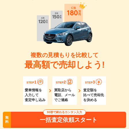
複数の見積もりを比較して
最高額で売却しよう!
1
2
3
STEP
STEP
STEP
愛車情報を
買取店から
査定額を
入力して
電話、メール
比べて売却先
査定申し込み
でご連絡
を決める
90秒で終わるカンタン入力
無
一括査定依頼スタート
料