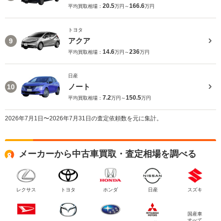
20.5
166.6
平均買取相場：
万円～
万円
トヨタ
アクア
9
14.6
236
平均買取相場：
万円～
万円
日産
ノート
10
7.2
150.5
平均買取相場：
万円～
万円
2026年7月1日〜2026年7月31日の査定依頼数を元に集計。
メーカーから中古車買取・査定相場を調べる
レクサス
トヨタ
ホンダ
日産
スズキ
国産車
すべて