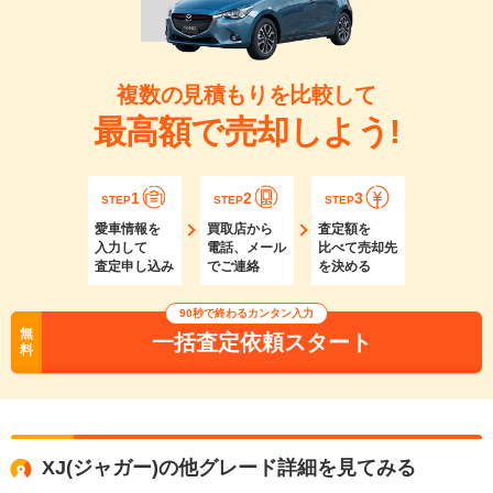
複数の見積もりを比較して
最高額で売却しよう!
1
2
3
STEP
STEP
STEP
愛車情報を
買取店から
査定額を
入力して
電話、メール
比べて売却先
査定申し込み
でご連絡
を決める
90秒で終わるカンタン入力
無
一括査定依頼スタート
料
XJ(ジャガー)の他グレード詳細を見てみる