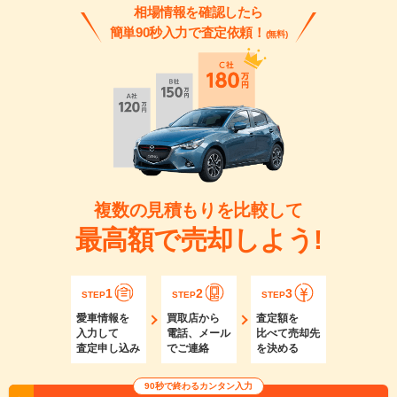
相場情報を確認したら
簡単90秒入力で査定依頼！
(無料)
複数の見積もりを比較して
最高額で売却しよう!
1
2
3
STEP
STEP
STEP
愛車情報を
買取店から
査定額を
入力して
電話、メール
比べて売却先
査定申し込み
でご連絡
を決める
90秒で終わるカンタン入力