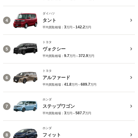
ダイハツ
タント
4
3
142.2
平均買取相場：
万円～
万円
トヨタ
ヴォクシー
5
9.7
372.9
平均買取相場：
万円～
万円
トヨタ
アルファード
6
41.8
689.7
平均買取相場：
万円～
万円
ホンダ
ステップワゴン
7
3
587.7
平均買取相場：
万円～
万円
ホンダ
フィット
8