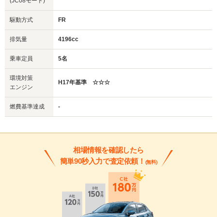
(JC08モード)
駆動方式
FR
排気量
4196cc
乗車定員
5名
環境対策
H17年基準 ☆☆☆
エンジン
燃費基準達成
-
相場情報を確認したら
簡単90秒入力で査定依頼！
(無料)