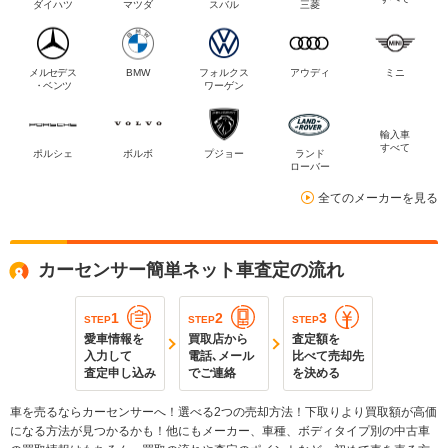
ダイハツ
マツダ
スバル
三菱
メルセデス
BMW
フォルクス
アウディ
ミニ
・ベンツ
ワーゲン
輸入車
すべて
ポルシェ
ボルボ
プジョー
ランド
ローバー
全てのメーカーを見る
カーセンサー簡単ネット車査定の流れ
1
2
3
STEP
STEP
STEP
愛車情報を
買取店から
査定額を
入力して
電話､メール
比べて売却先
査定申し込み
でご連絡
を決める
車を売るならカーセンサーへ！選べる2つの売却方法！下取りより買取額が高価
になる方法が見つかるかも！他にもメーカー、車種、ボディタイプ別の中古車