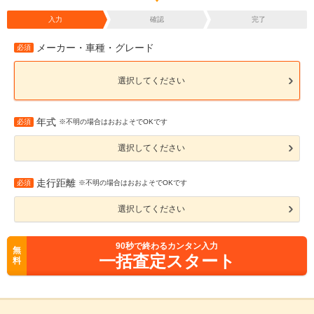
入力
確認
完了
メーカー・車種・グレード
必須
選択してください
年式
必須
※不明の場合はおおよそでOKです
選択してください
走行距離
必須
※不明の場合はおおよそでOKです
選択してください
90
秒で終わるカンタン入力
無
一括査定スタート
料