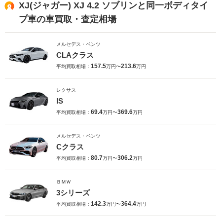
XJ(ジャガー) XJ 4.2 ソブリンと同一ボディタイ
プ車の車買取・査定相場
メルセデス・ベンツ
CLAクラス
157.5
213.6
平均買取相場：
万円〜
万円
レクサス
IS
69.4
369.6
平均買取相場：
万円〜
万円
メルセデス・ベンツ
Cクラス
80.7
306.2
平均買取相場：
万円〜
万円
ＢＭＷ
3シリーズ
142.3
364.4
平均買取相場：
万円〜
万円