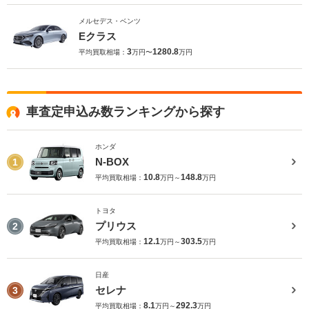
メルセデス・ベンツ
Eクラス
3
1280.8
平均買取相場：
万円〜
万円
車査定申込み数ランキングから探す
ホンダ
N-BOX
1
10.8
148.8
平均買取相場：
万円～
万円
トヨタ
プリウス
2
12.1
303.5
平均買取相場：
万円～
万円
日産
セレナ
3
8.1
292.3
平均買取相場：
万円～
万円