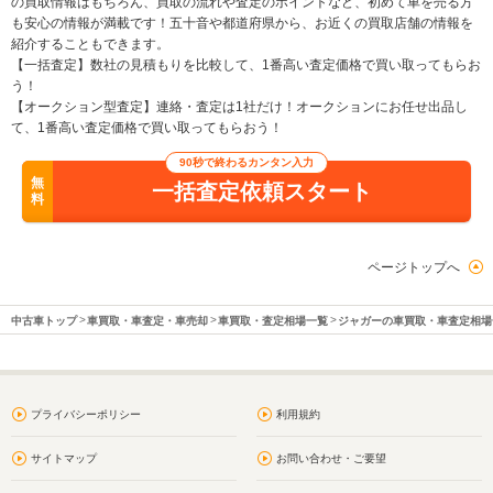
の買取情報はもちろん、買取の流れや査定のポイントなど、初めて車を売る方
も安心の情報が満載です！五十音や都道府県から、お近くの買取店舗の情報を
紹介することもできます。
【一括査定】数社の見積もりを比較して、1番高い査定価格で買い取ってもらお
う！
【オークション型査定】連絡・査定は1社だけ！オークションにお任せ出品し
て、1番高い査定価格で買い取ってもらおう！
90秒で終わるカンタン入力
無
一括査定依頼スタート
料
ページトップへ
中古車トップ
車買取・車査定・車売却
車買取・査定相場一覧
ジャガーの車買取・車査定相場
プライバシーポリシー
利用規約
サイトマップ
お問い合わせ・ご要望