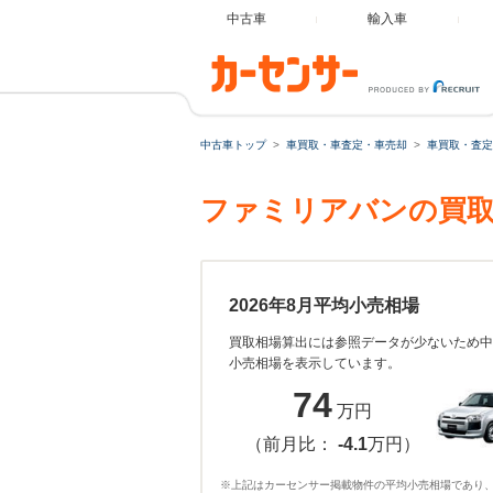
中古車
輸入車
中古車トップ
車買取・車査定・車売却
車買取・査定
ファミリアバンの買取
2026年8月平均小売相場
買取相場算出には参照データが少ないため中
小売相場を表示しています。
74
万円
（前月比：
-4.1
万円）
※上記はカーセンサー掲載物件の平均小売相場であり