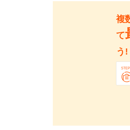
複
て
う!
STEP