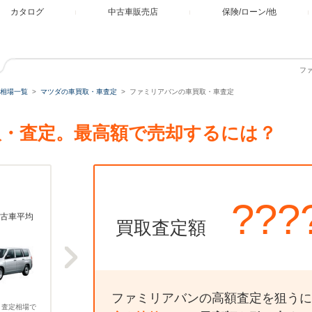
カタログ
中古車販売店
保険/ローン/他
フ
相場一覧
マツダの車買取・車査定
ファミリアバンの車買取・車査定
・査定。最高額で売却するには？
???
古車平均
買取査定額
ファミリアバンの高額査定を狙うに
、査定相場で