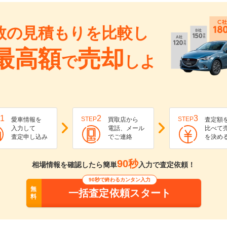
数の見積もりを比較し
最高額
売却
で
しよ
1
2
3
STEP
STEP
愛車情報を
買取店から
査定額
入力して
電話、メール
比べて
査定申し込み
でご連絡
を決め
90秒
相場情報を確認したら簡単
入力で査定依頼！
90秒で終わるカンタン入力
無
一括査定依頼スタート
料