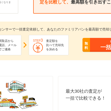
定を比較して、
最高額を引き出すこ
低くなりま
センサーで一括査定依頼して、あなたのファミリアバンを最高額で売却
3
STEP
買取店から
査定額を
無
電話、メール
比べて売却先
一
料
でご連絡
を決める
最大30社の査定が
一括で比較できる！