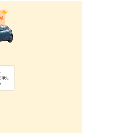
を
売却先
る