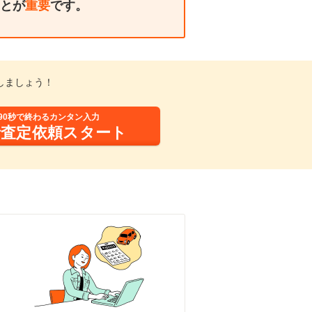
とが
重要
です。
しましょう！
90秒で終わるカンタン入力
括査定依頼スタート