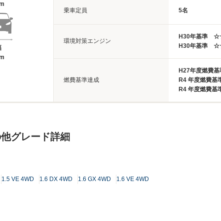
3m
乗車定員
5名
H30年基準 
環境対策エンジン
H30年基準 
幅
9m
H27年度燃費
燃費基準達成
R4 年度燃費基
R4 年度燃費基
の他グレード詳細
1.5 VE 4WD
1.6 DX 4WD
1.6 GX 4WD
1.6 VE 4WD