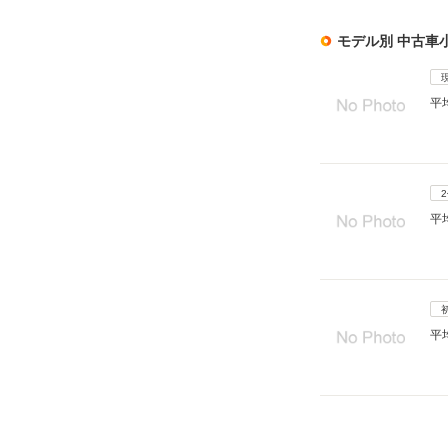
モデル別 中古車
平
平
平