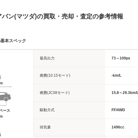
アバン(マツダ)の買取・売却・査定の参考情報
の基本スペック
最高出力
73～109ps
燃費(10.15モード)
-km/L
長
5m
燃費(JC08モード)
15.8～29.3km/
駆動方式
FF/4WD
ベース
5m
排気量
1496cc
高