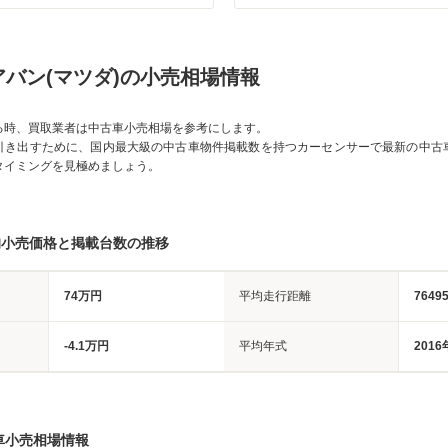
バン(マツダ)の小売相場情報
る時、買取業者は中古車小売相場を参考にします。
引き出すために、国内最大級の中古車物件掲載数を持つカーセンサーで最新の中古
タイミングを見極めましょう。
均小売価格と掲載台数の推移
74万円
平均走行距離
7649
-4.1万円
平均年式
2016
車小売相場情報