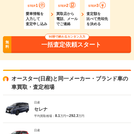
1
2
3
STEP
STEP
STEP
愛車情報を
買取店から
査定額を
入力して
電話、メール
比べて売却先
査定申し込み
でご連絡
を決める
90秒で終わるカンタン入力
無
一括査定依頼スタート
料
オースター(日産)と同一メーカー・ブランド車の
車買取・査定相場
日産
セレナ
8.1
292.3
平均買取相場：
万円〜
万円
日産