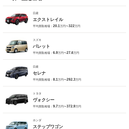
日産
エクストレイル
20.1
322
平均買取相場：
万円〜
万円
スズキ
パレット
6.9
27.6
平均買取相場：
万円〜
万円
日産
セレナ
8.1
292.3
平均買取相場：
万円〜
万円
トヨタ
ヴォクシー
9.7
372.9
平均買取相場：
万円〜
万円
ホンダ
ステップワゴン