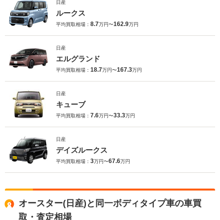
日産
ルークス
8.7
162.9
平均買取相場：
万円〜
万円
日産
エルグランド
18.7
167.3
平均買取相場：
万円〜
万円
日産
キューブ
7.6
33.3
平均買取相場：
万円〜
万円
日産
デイズルークス
3
67.6
平均買取相場：
万円〜
万円
オースター(日産)と同一ボディタイプ車の車買
取・査定相場