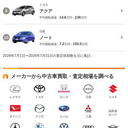
トヨタ
アクア
9
14.6
236
平均買取相場：
万円～
万円
日産
ノート
10
7.2
150.5
平均買取相場：
万円～
万円
2026年7月1日〜2026年7月31日の査定依頼数を元に集計。
メーカーから中古車買取・査定相場を調べる
レクサス
トヨタ
ホンダ
日産
スズキ
国産車
すべて
ダイハツ
マツダ
スバル
三菱