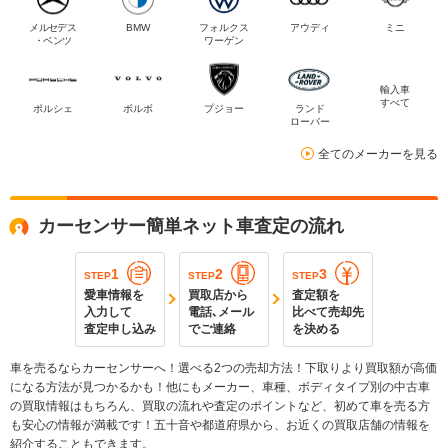
メルセデス
BMW
フォルクス
アウディ
ミニ
・ベンツ
ワーゲン
輸入車
すべて
ポルシェ
ボルボ
プジョー
ランド
ローバー
全てのメーカーを見る
カーセンサー簡単ネット車査定の流れ
1
2
3
STEP
STEP
STEP
愛車情報を
買取店から
査定額を
入力して
電話､メール
比べて売却先
査定申し込み
でご連絡
を決める
車を売るならカーセンサーへ！選べる2つの売却方法！下取りより買取額が高価
になる方法が見つかるかも！他にもメーカー、車種、ボディタイプ別の中古車
の買取情報はもちろん、買取の流れや査定のポイントなど、初めて車を売る方
も安心の情報が満載です！五十音や都道府県から、お近くの買取店舗の情報を
紹介することもできます。