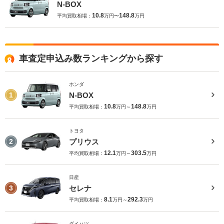
N-BOX
10.8
148.8
平均買取相場：
万円〜
万円
車査定申込み数ランキングから探す
ホンダ
N-BOX
1
10.8
148.8
平均買取相場：
万円～
万円
トヨタ
プリウス
2
12.1
303.5
平均買取相場：
万円～
万円
日産
セレナ
3
8.1
292.3
平均買取相場：
万円～
万円
ダイハツ