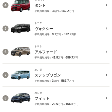
タント
4
3
142.2
平均買取相場：
万円～
万円
トヨタ
ヴォクシー
5
9.7
372.9
平均買取相場：
万円～
万円
トヨタ
アルファード
6
41.8
689.7
平均買取相場：
万円～
万円
ホンダ
ステップワゴン
7
3
587.7
平均買取相場：
万円～
万円
ホンダ
フィット
8
20.5
166.6
平均買取相場：
万円～
万円