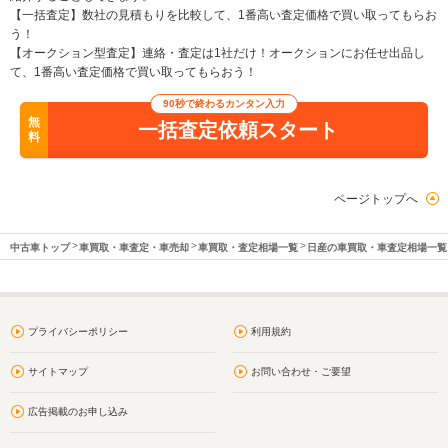
【一括査定】数社の見積もりを比較して、1番高い査定価格で買い取ってもらお
う！
【オークション型査定】連絡・査定は1社だけ！オークションにお任せ出品し
て、1番高い査定価格で買い取ってもらおう！
90秒で終わるカンタン入力
無
一括査定依頼スタート
料
ページトップへ
中古車トップ
車買取・車査定・車売却
車買取・査定相場一覧
日産の車買取・車査定相場一覧
プライバシーポリシー
利用規約
サイトマップ
お問い合わせ・ご要望
広告掲載のお申し込み