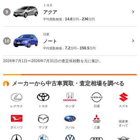
トヨタ
アクア
9
14.6
236
平均買取相場：
万円～
万円
日産
ノート
10
7.2
150.5
平均買取相場：
万円～
万円
2026年7月1日〜2026年7月31日の査定依頼数を元に集計。
メーカーから中古車買取・査定相場を調べる
レクサス
トヨタ
ホンダ
日産
スズキ
国産車
すべて
ダイハツ
マツダ
スバル
三菱