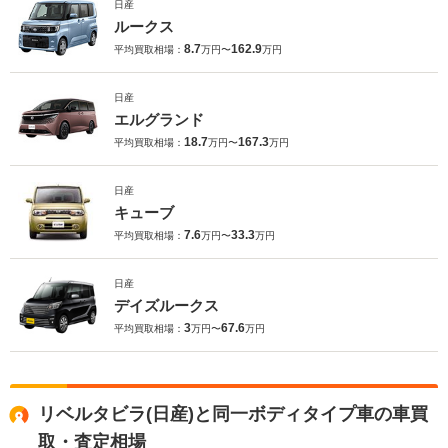
日産
ルークス
8.7
162.9
平均買取相場：
万円〜
万円
日産
エルグランド
18.7
167.3
平均買取相場：
万円〜
万円
日産
キューブ
7.6
33.3
平均買取相場：
万円〜
万円
日産
デイズルークス
3
67.6
平均買取相場：
万円〜
万円
リベルタビラ(日産)と同一ボディタイプ車の車買
取・査定相場