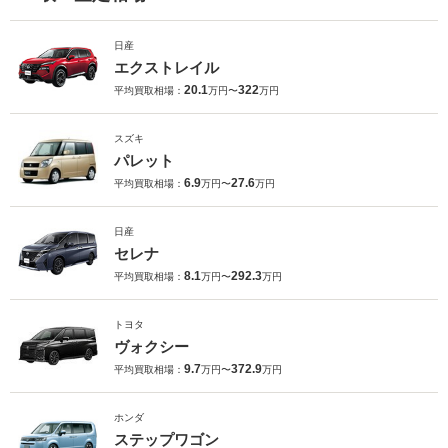
日産
エクストレイル
20.1
322
平均買取相場：
万円〜
万円
スズキ
パレット
6.9
27.6
平均買取相場：
万円〜
万円
日産
セレナ
8.1
292.3
平均買取相場：
万円〜
万円
トヨタ
ヴォクシー
9.7
372.9
平均買取相場：
万円〜
万円
ホンダ
ステップワゴン