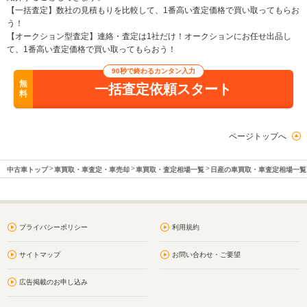
【一括査定】数社の見積もりを比較して、1番高い査定価格で買い取ってもらお
う！
【オークション型査定】連絡・査定は1社だけ！オークションにお任せ出品し
て、1番高い査定価格で買い取ってもらおう！
90秒で終わるカンタン入力
無
一括査定依頼スタート
料
ページトップへ
中古車トップ
車買取・車査定・車売却
車買取・査定相場一覧
日産の車買取・車査定相場一覧
プライバシーポリシー
利用規約
サイトマップ
お問い合わせ・ご要望
広告掲載のお申し込み