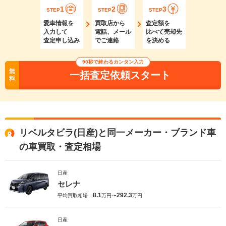
1
2
3
STEP
STEP
STEP
愛車情報を
買取店から
査定額を
入力して
電話、メール
比べて売却先
査定申し込み
でご連絡
を決める
90秒で終わるカンタン入力
無
一括査定依頼スタート
料
リベルタビラ(日産)と同一メーカー・ブランド車
の車買取・査定相場
日産
セレナ
8.1
292.3
平均買取相場：
万円〜
万円
日産