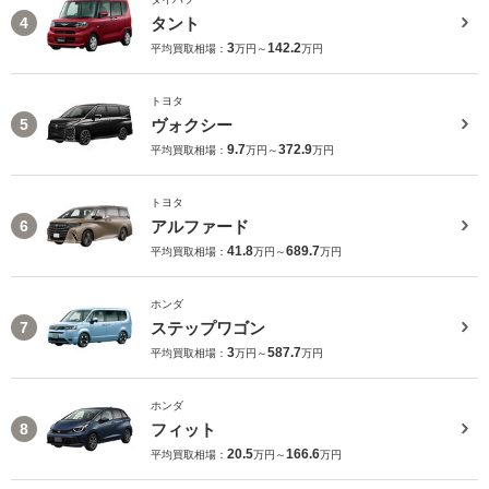
タント
4
3
142.2
平均買取相場：
万円～
万円
トヨタ
ヴォクシー
5
9.7
372.9
平均買取相場：
万円～
万円
トヨタ
アルファード
6
41.8
689.7
平均買取相場：
万円～
万円
ホンダ
ステップワゴン
7
3
587.7
平均買取相場：
万円～
万円
ホンダ
フィット
8
20.5
166.6
平均買取相場：
万円～
万円