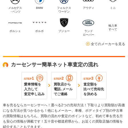
メルセデス
BMW
フォルクス
アウディ
ミニ
・ベンツ
ワーゲン
輸入車
すべて
ポルシェ
ボルボ
プジョー
ランド
ローバー
全てのメーカーを見る
カーセンサー簡単ネット車査定の流れ
1
2
3
STEP
STEP
STEP
愛車情報を
買取店から
査定額を
入力して
電話､メール
比べて売却先
査定申し込み
でご連絡
を決める
車を売るならカーセンサーへ！選べる2つの売却方法！下取りより買取額が高価
になる方法が見つかるかも！他にもメーカー、車種、ボディタイプ別の中古車
の買取情報はもちろん、買取の流れや査定のポイントなど、初めて車を売る方
も安心の情報が満載です！五十音や都道府県から、お近くの買取店舗の情報を
紹介することもできます。