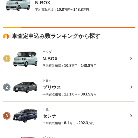
N-BOX
10.8
148.8
平均買取相場：
万円〜
万円
車査定申込み数ランキングから探す
ホンダ
N-BOX
1
10.8
148.8
平均買取相場：
万円～
万円
トヨタ
プリウス
2
12.1
303.5
平均買取相場：
万円～
万円
日産
セレナ
3
8.1
292.3
平均買取相場：
万円～
万円
ダイハツ