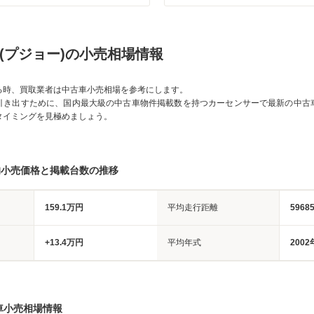
ペ(プジョー)の小売相場情報
る時、買取業者は中古車小売相場を参考にします。
引き出すために、国内最大級の中古車物件掲載数を持つカーセンサーで最新の中古
タイミングを見極めましょう。
均小売価格と掲載台数の推移
159.1万円
平均走行距離
5968
+13.4万円
平均年式
2002
車小売相場情報