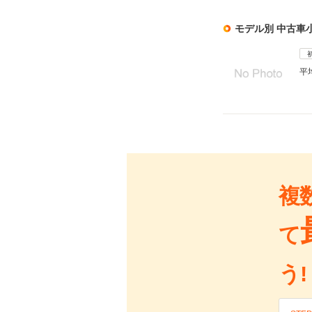
モデル別 中古車
平
複
て
う!