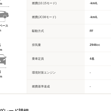
燃費(10.15モード)
-km/L
2m
燃費(JC08モード)
-km/L
ベース
m
駆動方式
FF
排気量
2946cc
高
7m
乗車定員
4名
幅
環境対策エンジン
-
1m
燃費基準達成
-