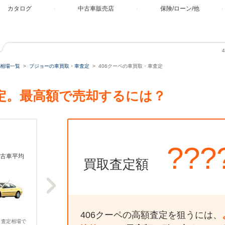
カタログ
中古車販売店
保険/ローン/他
相場一覧
プジョーの車買取・車査定
406クーペの車買取・車査定
査定。最高額で売却するには？
???
古車平均
買取査定額
406クーペの高額査定を狙うには、
、査定相場で