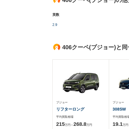
406クーペ(プジョー)の
英数
2.9
406クーペ(プジョー)
プジョー
プジョー
リフターロング
308SW
平均買取相場
平均買取相
215
268.8
19.1
万円～
万円
万円