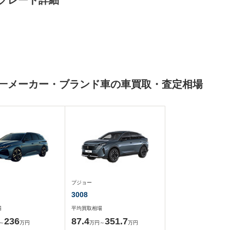
他グレード詳細
と同一メーカー・ブランド車の車買取・査定相場
プジョー
3008
場
平均買取相場
236
87.4
351.7
～
万円
万円～
万円