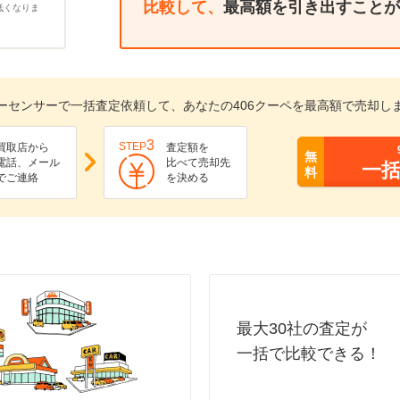
比較して、
最高額を引き出すことが
低くなりま
ーセンサーで一括査定依頼して、あなたの406クーペを最高額で売却し
3
STEP
買取店から
査定額を
無
電話、メール
比べて売却先
一
料
でご連絡
を決める
最大30社の査定が
一括で比較できる！