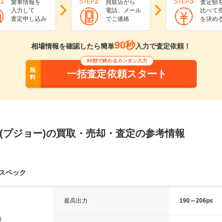
1
2
3
STEP
STEP
愛車情報を
買取店から
査定額
入力して
電話、メール
比べて
査定申し込み
でご連絡
を決め
90秒
相場情報を確認したら簡単
入力で査定依頼！
90秒で終わるカンタン入力
無
一括査定依頼スタート
料
ペ(プジョー)の買取・売却・査定の参考情報
本スペック
最高出力
190～206ps
長