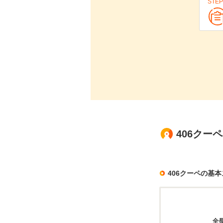
STEP
406クー
406クーペの基
全