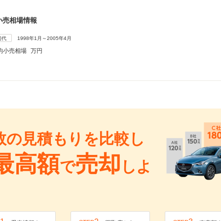
小売相場情報
初代
1998年1月～2005年4月
均小売相場
万円
数の見積もりを比較し
最高額
売却
で
しよ