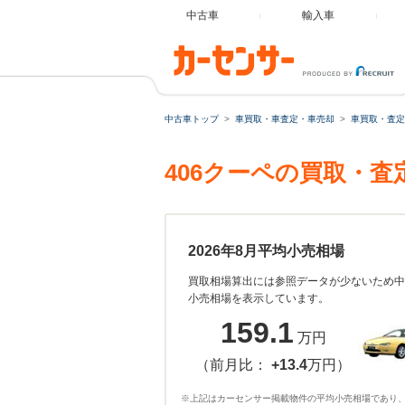
中古車
輸入車
中古車トップ
車買取・車査定・車売却
車買取・査定
406クーペの買取・
2026年8月平均小売相場
買取相場算出には参照データが少ないため中
小売相場を表示しています。
159.1
万円
（前月比：
+13.4
万円）
※上記はカーセンサー掲載物件の平均小売相場であり