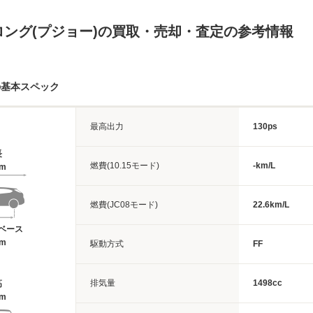
ロング(プジョー)の買取・売却・査定の参考情報
の基本スペック
最高出力
130ps
長
燃費(10.15モード)
-km/L
6m
燃費(JC08モード)
22.6km/L
ベース
8m
駆動方式
FF
排気量
1498cc
高
8m