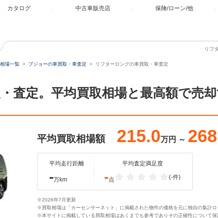
カタログ
中古車販売店
保険/ローン/他
リフ
相場一覧
プジョーの車買取・車査定
リフターロングの車買取・車査定
・査定。平均買取相場と最高額で売却
215.0
268
平均買取相場額
万円
～
平均走行距離
平均査定満足度
-
-
(-件)
万km
点
※2026年7月更新
※買取相場は「カーセンサーネット」に掲載された物件の価格を元に独自の集計ロ
※本サイトに掲載している買取相場はあくまでも参考でありその正確性について保