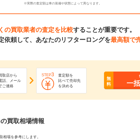
※実際の査定額は車の装備や状態によって異なります。
くの買取業者の査定を比較
することが重要です。
定依頼して、あなたのリフターロングを
最高額で
3
STEP
買取店から
査定額を
無
電話、メール
比べて売却先
一
料
でご連絡
を決める
)の買取相場情報
取相場を参考にします。