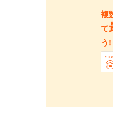
複
て
う!
STEP