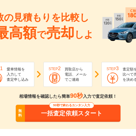
数の見積もりを比較し
最高額
売却
で
しよ
1
2
3
STEP
STEP
愛車情報を
買取店から
査定額
入力して
電話、メール
比べて
査定申し込み
でご連絡
を決め
90秒
相場情報を確認したら簡単
入力で査定依頼！
90秒で終わるカンタン入力
無
一括査定依頼スタート
料