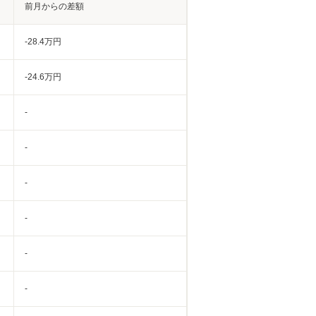
前月からの差額
-28.4万円
-24.6万円
-
-
-
-
-
-