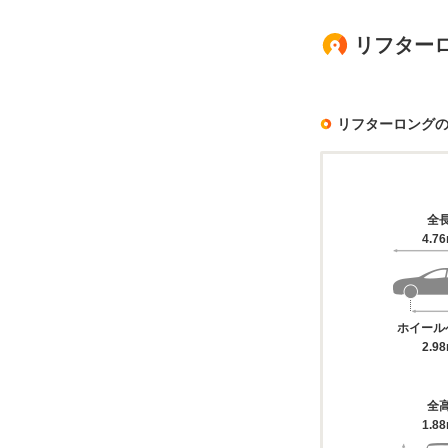
リフター
リフターロング
全
4.7
ホイール
2.9
全
1.8