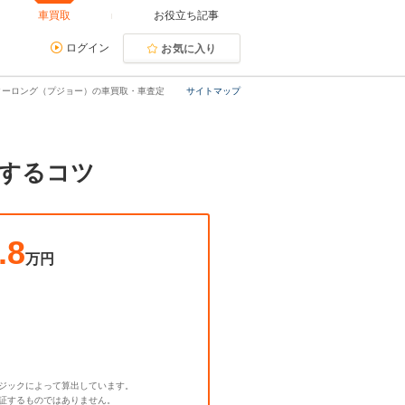
車買取
お役立ち記事
ログイン
お気に入り
ターロング（プジョー）の車買取・車査定
サイトマップ
するコツ
.8
万円
ジックによって算出しています。
証するものではありません。