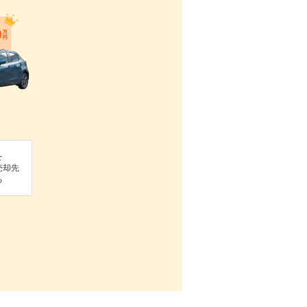
を
売却先
る