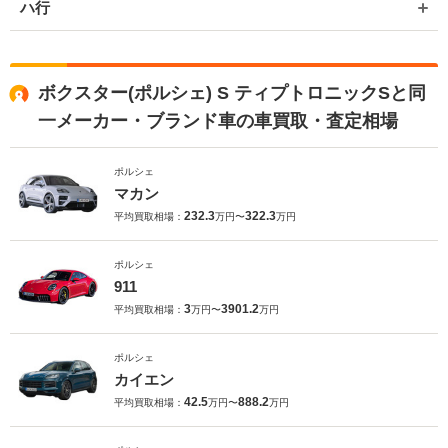
ハ行
ボクスター(ポルシェ) S ティプトロニックSと同
一メーカー・ブランド車の車買取・査定相場
ポルシェ
マカン
232.3
322.3
平均買取相場：
万円〜
万円
ポルシェ
911
3
3901.2
平均買取相場：
万円〜
万円
ポルシェ
カイエン
42.5
888.2
平均買取相場：
万円〜
万円