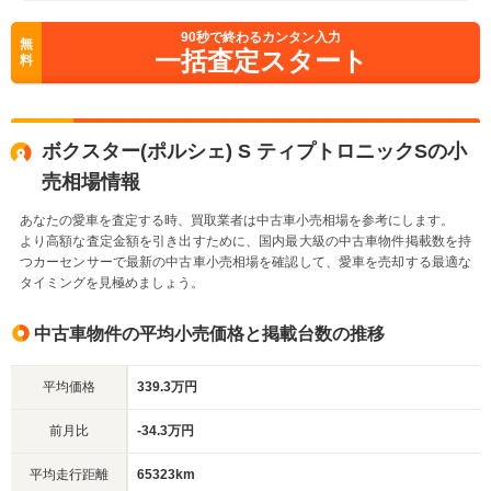
90
秒で終わるカンタン入力
無
一括査定スタート
料
ボクスター(ポルシェ) S ティプトロニックSの小
売相場情報
あなたの愛車を査定する時、買取業者は中古車小売相場を参考にします。
より高額な査定金額を引き出すために、国内最大級の中古車物件掲載数を持
つカーセンサーで最新の中古車小売相場を確認して、愛車を売却する最適な
タイミングを見極めましょう。
中古車物件の平均小売価格と掲載台数の推移
平均価格
339.3万円
前月比
-34.3万円
平均走行距離
65323km