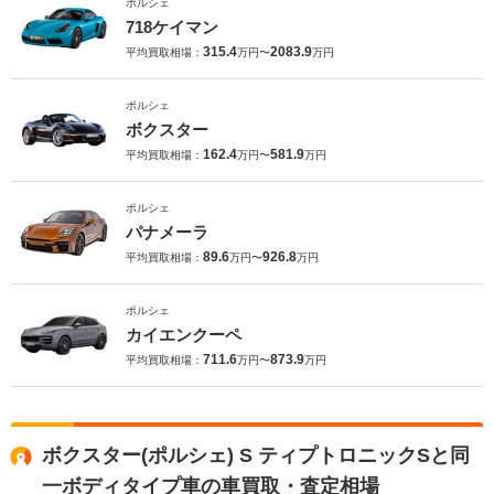
ポルシェ
718ケイマン
315.4
2083.9
平均買取相場：
万円〜
万円
ポルシェ
ボクスター
162.4
581.9
平均買取相場：
万円〜
万円
ポルシェ
パナメーラ
89.6
926.8
平均買取相場：
万円〜
万円
ポルシェ
カイエンクーペ
711.6
873.9
平均買取相場：
万円〜
万円
ボクスター(ポルシェ) S ティプトロニックSと同
一ボディタイプ車の車買取・査定相場