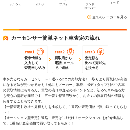
すべて
ポルシェ
ボルボ
プジョー
ランド
ローバー
全てのメーカーを見る
カーセンサー簡単ネット車査定の流れ
1
2
3
STEP
STEP
STEP
愛車情報を
買取店から
査定額を
入力して
電話､メール
比べて売却先
査定申し込み
でご連絡
を決める
車を売るならカーセンサーへ！選べる2つの売却方法！下取りより買取額が高価
になる方法が見つかるかも！他にもメーカー、車種、ボディタイプ別の中古車
の買取情報はもちろん、買取の流れや査定のポイントなど、初めて車を売る方
も安心の情報が満載です！五十音や都道府県から、お近くの買取店舗の情報を
紹介することもできます。
【一括査定】数社の見積もりを比較して、1番高い査定価格で買い取ってもらお
う！
【オークション型査定】連絡・査定は1社だけ！オークションにお任せ出品し
て、1番高い査定価格で買い取ってもらおう！