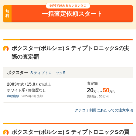
90秒で終わるカンタン入力
無
一括査定依頼スタート
料
ボクスター(ポルシェ) S ティプトロニックSの実
際の査定額
ボクスター
S ティプトロニックS
査定額
2003
15.0
年式 /
万km以上
20
50
ホワイト系 / 修復歴なし
万円～
万円
和歌山県
2024
年
3
月売却
売却額：
50
万円
クチコミ利用にあたっての注意事項
ボクスター(ポルシェ) S ティプトロニックSの買