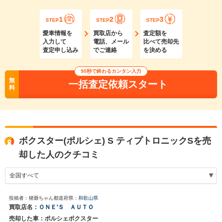
1
2
3
STEP
STEP
STEP
愛車情報を
買取店から
査定額を
入力して
電話、メール
比べて売却先
査定申し込み
でご連絡
を決める
90秒で終わるカンタン入力
無
一括査定依頼スタート
料
ボクスター(ポルシェ) S ティプトロニックSを売
却した人のクチコミ
投稿者：猪爺ちゃん
都道府県：
和歌山県
買取店名：
ＯＮＥ’Ｓ ＡＵＴＯ
売却した車：ポルシェボクスター