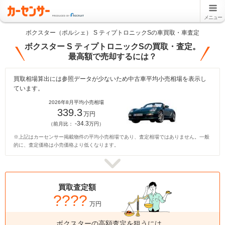
メニュー
ボクスター（ポルシェ） S ティプトロニックSの車買取・車査定
ボクスター S ティプトロニックSの買取・査定。
最高額で売却するには？
買取相場算出には参照データが少ないため中古車平均小売相場を表示し
ています。
2026年8月平均小売相場
339.3
万円
-34.3
（前月比：
万円）
※上記はカーセンサー掲載物件の平均小売相場であり、査定相場ではありません。一般
的に、査定価格は小売価格より低くなります。
買取査定額
????
万円
ボクスターの高額査定を狙うには、