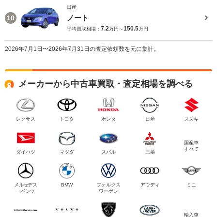
日産
ノート
10
7.2
150.5
平均買取相場：
万円～
万円
2026年7月1日〜2026年7月31日の査定依頼数を元に集計。
メーカーから中古車買取・査定相場を調べる
レクサス
トヨタ
ホンダ
日産
スズキ
国産車
すべて
ダイハツ
マツダ
スバル
三菱
メルセデス
BMW
フォルクス
アウディ
ミニ
・ベンツ
ワーゲン
輸入車