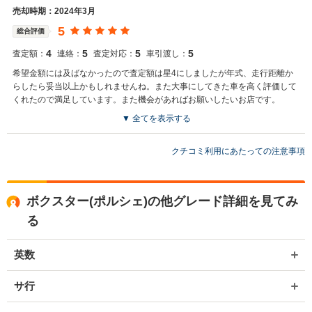
売却時期：2024年3月
5
総合評価
4
5
5
5
査定額：
連絡：
査定対応：
車引渡し：
希望金額には及ばなかったので査定額は星4にしましたが年式、走行距離か
らしたら妥当以上かもしれませんね。また大事にしてきた車を高く評価して
くれたので満足しています。また機会があればお願いしたいお店です。
▼ 全てを表示する
買取店からの返信
この度はONE'SAUTOにご売却決めて頂き有難うございました！ 希望
クチコミ利用にあたっての注意事項
額に届かず申し訳ありませんでした！ 次回は、更に良い金額で、ご納
得頂けるように頑張りますので、 今後とも宜しくお願い致します！
ボクスター(ポルシェ)の他グレード詳細を見てみ
る
英数
サ行