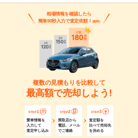
相場情報を確認したら
簡単90秒入力で査定依頼！
(無料)
複数の見積もりを比較して
最高額で売却しよう!
1
2
3
STEP
STEP
STEP
愛車情報を
買取店から
査定額を
入力して
電話、メール
比べて売却先
査定申し込み
でご連絡
を決める