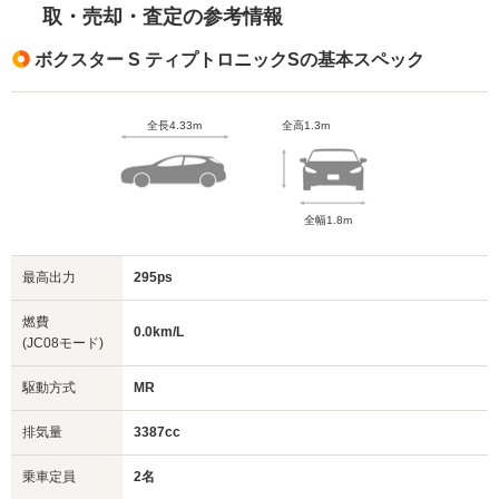
取・売却・査定の参考情報
ボクスター S ティプトロニックSの基本スペック
全長4.33m
全高1.3m
全幅1.8m
最高出力
295ps
燃費
0.0km/L
(JC08モード)
駆動方式
MR
排気量
3387cc
乗車定員
2名