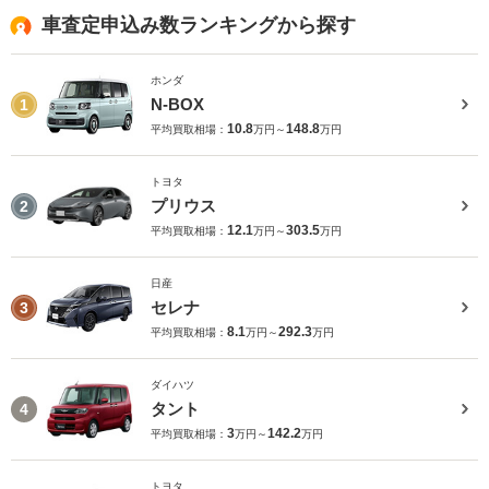
車査定申込み数ランキングから探す
ホンダ
N-BOX
1
10.8
148.8
平均買取相場：
万円～
万円
トヨタ
プリウス
2
12.1
303.5
平均買取相場：
万円～
万円
日産
セレナ
3
8.1
292.3
平均買取相場：
万円～
万円
ダイハツ
タント
4
3
142.2
平均買取相場：
万円～
万円
トヨタ