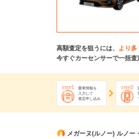
高額査定を狙うには、
より多
今すぐカーセンサーで一括査
1
2
STEP
STEP
愛車情報を
入力して
査定申し込み
メガーヌ(ルノー) ルノー