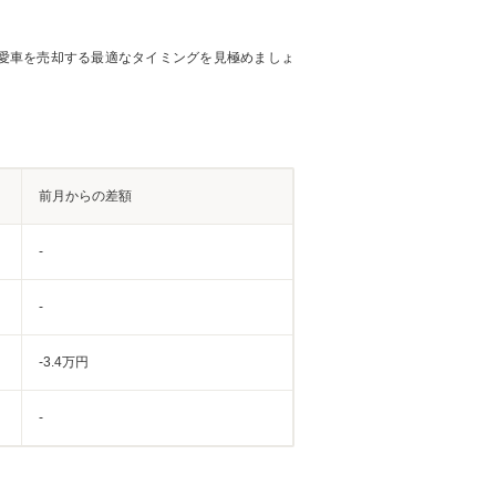
愛車を売却する最適なタイミングを見極めましょ
前月からの差額
-
-
-3.4万円
-