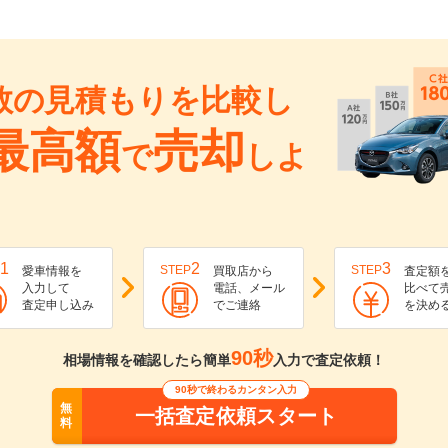
数の見積もりを比較し
最高額
売却
で
しよ
1
2
3
STEP
STEP
愛車情報を
買取店から
査定額
入力して
電話、メール
比べて
査定申し込み
でご連絡
を決め
90秒
相場情報を確認したら簡単
入力で査定依頼！
90秒で終わるカンタン入力
無
一括査定依頼スタート
料