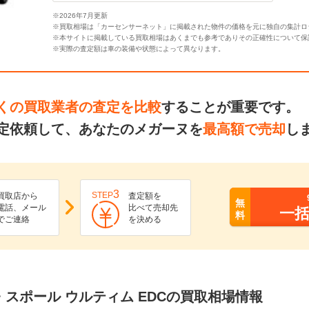
※2026年7月更新
※買取相場は「カーセンサーネット」に掲載された物件の価格を元に独自の集計ロ
※本サイトに掲載している買取相場はあくまでも参考でありその正確性について保
※実際の査定額は車の装備や状態によって異なります。
くの買取業者の査定を比較
することが重要です。
定依頼して、あなたのメガーヌを
最高額で売却
し
3
STEP
買取店から
査定額を
無
電話、メール
比べて売却先
一
料
でご連絡
を決める
・スポール ウルティム EDCの買取相場情報