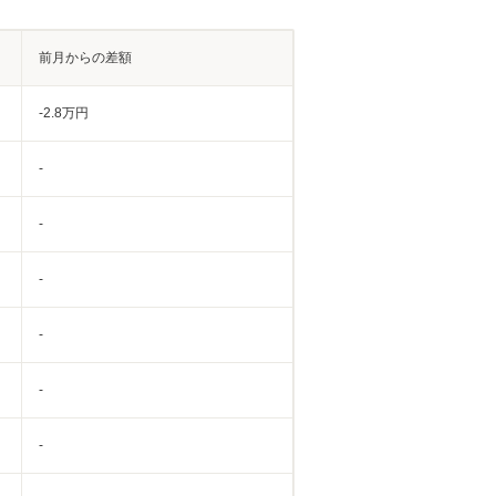
前月からの差額
-2.8万円
-
-
-
-
-
-