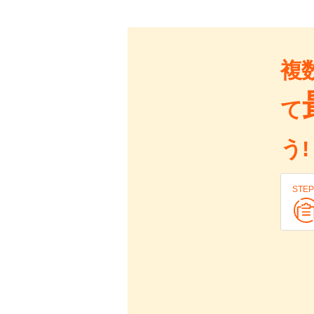
複
て
う!
STEP