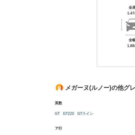
全
1.4
全
1.8
メガーヌ(ルノー)の他グ
英数
GT
GT220
GTライン
ア行