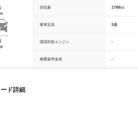
排気量
1798cc
高
7m
乗車定員
5名
幅
環境対策エンジン
-
8m
燃費基準達成
-
レード詳細