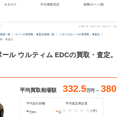
カタログ
中古車販売店
保険/ローン/他
メガーヌ（ルノー） ルノー・スポ
相場一覧
ルノーの車買取・車査定相場一覧
メガーヌ(ルノー)の車買取・車査定
買取・車査定
ポール ウルティム EDCの買取・査定
332.5
380
平均買取相場額
万円
～
平均走行距離
平均査定満足度
-
-
(-件)
万km
点