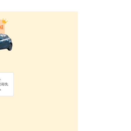
を
売却先
る