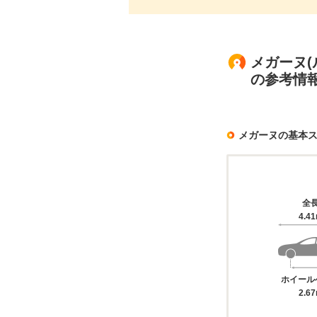
メガーヌ(
の参考情
メガーヌの基本
全
4.4
ホイール
2.6