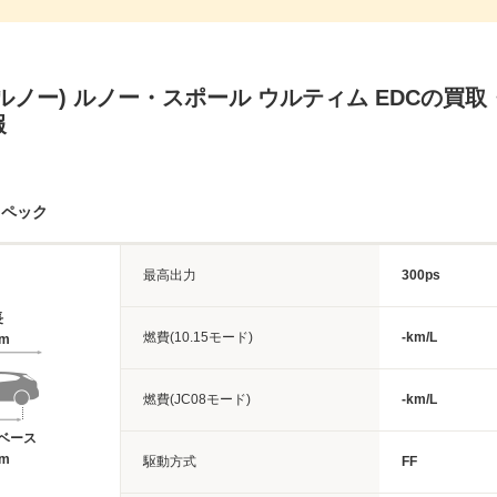
ルノー) ルノー・スポール ウルティム EDCの買
報
スペック
最高出力
300ps
長
燃費(10.15モード)
-km/L
1m
燃費(JC08モード)
-km/L
ベース
7m
駆動方式
FF