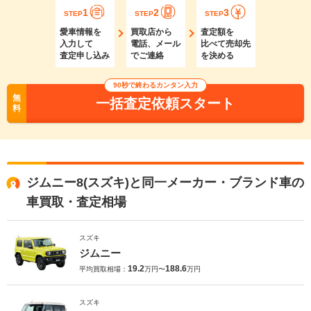
1
2
3
STEP
STEP
STEP
愛車情報を
買取店から
査定額を
入力して
電話、メール
比べて売却先
査定申し込み
でご連絡
を決める
90秒で終わるカンタン入力
無
一括査定依頼スタート
料
ジムニー8(スズキ)と同一メーカー・ブランド車の
車買取・査定相場
スズキ
ジムニー
19.2
188.6
平均買取相場：
万円〜
万円
スズキ