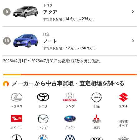
トヨタ
アクア
9
14.6
236
平均買取相場：
万円～
万円
日産
ノート
10
7.2
150.5
平均買取相場：
万円～
万円
2026年7月1日〜2026年7月31日の査定依頼数を元に集計。
メーカーから中古車買取・査定相場を調べる
レクサス
トヨタ
ホンダ
日産
スズキ
国産車
すべて
ダイハツ
マツダ
スバル
三菱