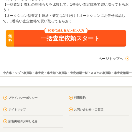
【一括査定】数社の見積もりを比較して、1番高い査定価格で買い取ってもらお
う！
【オークション型査定】連絡・査定は1社だけ！オークションにお任せ出品し
て、1番高い査定価格で買い取ってもらおう！
90秒で終わるカンタン入力
無
一括査定依頼スタート
料
ページトップへ
中古車トップ
車買取・車査定・車売却
車買取・査定相場一覧
スズキの車買取・車査定相場一
プライバシーポリシー
利用規約
サイトマップ
お問い合わせ・ご要望
広告掲載のお申し込み