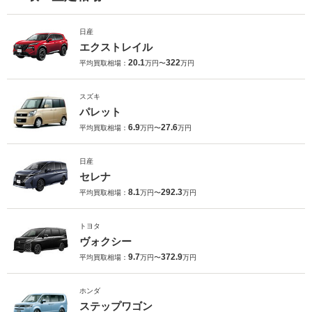
日産
エクストレイル
20.1
322
平均買取相場：
万円〜
万円
スズキ
パレット
6.9
27.6
平均買取相場：
万円〜
万円
日産
セレナ
8.1
292.3
平均買取相場：
万円〜
万円
トヨタ
ヴォクシー
9.7
372.9
平均買取相場：
万円〜
万円
ホンダ
ステップワゴン