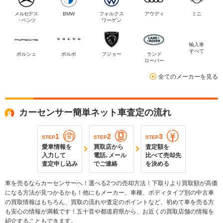
メルセデス
BMW
フォルクス
アウディ
ミニ
・ベンツ
ワーゲン
輸入車
すべて
ポルシェ
ボルボ
プジョー
ランド
ローバー
全てのメーカーを見る
カーセンサー簡単ネット車査定の流れ
1
2
3
STEP
STEP
STEP
愛車情報を
買取店から
査定額を
入力して
電話､メール
比べて売却先
査定申し込み
でご連絡
を決める
車を売るならカーセンサーへ！選べる2つの売却方法！下取りより買取額が高価
になる方法が見つかるかも！他にもメーカー、車種、ボディタイプ別の中古車
の買取情報はもちろん、買取の流れや査定のポイントなど、初めて車を売る方
も安心の情報が満載です！五十音や都道府県から、お近くの買取店舗の情報を
紹介することもできます。