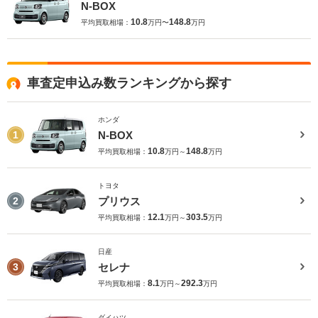
N-BOX
10.8
148.8
平均買取相場：
万円〜
万円
車査定申込み数ランキングから探す
ホンダ
N-BOX
1
10.8
148.8
平均買取相場：
万円～
万円
トヨタ
プリウス
2
12.1
303.5
平均買取相場：
万円～
万円
日産
セレナ
3
8.1
292.3
平均買取相場：
万円～
万円
ダイハツ