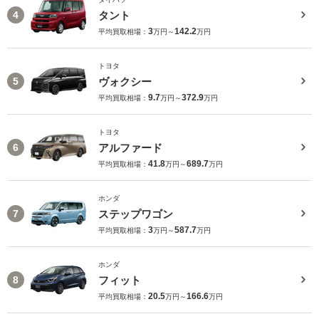
タント
4
3
142.2
平均買取相場：
万円～
万円
トヨタ
ヴォクシー
5
9.7
372.9
平均買取相場：
万円～
万円
トヨタ
アルファード
6
41.8
689.7
平均買取相場：
万円～
万円
ホンダ
ステップワゴン
7
3
587.7
平均買取相場：
万円～
万円
ホンダ
フィット
8
20.5
166.6
平均買取相場：
万円～
万円